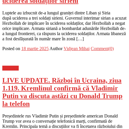
uciderea soldaților sirieni
Luptele au izbucnit de-a lungul graniței dintre Liban și Siria
după uciderea a trei soldați sirieni. Guvernul interimar sirian a acuzat
Hezbollah de implicare în uciderea soldaților, dar Hezbollah a negat
orice implicare. Armata siriană a bombardat adunările Hezbollah de-
a lungul frontierei, ca răspuns la uciderea soldaților. Armata libaneză
a fost desfășurată în număr mare în zonă […]
Posted on
18 martie 2025
Author
Vidjean Mihai
Comment(0)
Flux-stiri
LIVE UPDATE. Război în Ucraina, ziua
1.119. Kremlinul confirmă că Vladimir
Putin va discuta astăzi cu Donald Trump
la telefon
Președintele rus Vladimir Putin și președintele american Donald
Trump vor avea o conversație telefonică marți, confirmată de
Kremlin. Principala temă a discuțiilor va fi încetarea războiului din