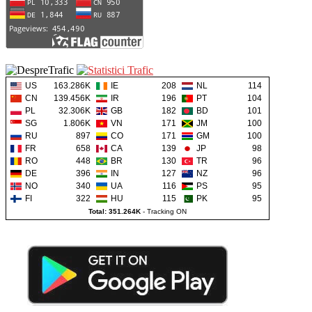
US
163.286K
IE
208
NL
114
CN
139.456K
IR
196
PT
104
PL
32.306K
GB
182
BD
101
SG
1.806K
VN
171
JM
100
RU
897
CO
171
GM
100
FR
658
CA
139
JP
98
RO
448
BR
130
TR
96
DE
396
IN
127
NZ
96
NO
340
UA
116
PS
95
FI
322
HU
115
PK
95
Total: 351.264K
-
Tracking ON