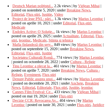
Deutsch Marian polițistul...
2.2k views
|
by
Vidjean Mihai
|
posted on noiembrie 5, 2020
|
under
Breaking News
,
Editorial
,
Flux-stiri
,
Justitie
,
Video
Proiect de lege PNL: pări...
1.3k views
|
by
Marius Leontiuc
|
posted on aprilie 10, 2021
|
under
Editorial
,
Flux-stiri
,
Medicale
Endolex Active: O Soluție...
1k views
|
by
Marius Leontiuc
|
posted on aprilie 29, 2025
|
under
Actualitate
,
Editorial
,
Flux-
stiri
,
leontiuc
,
Medicale
,
Stiinta si tehnica
Mafia finlandeză din serv...
849 views
|
by
Marius Leontiuc
|
posted on septembrie 15, 2020
|
under
Breaking News
,
Editorial
,
Flux-stiri
,
Justitie
Societatea Culturală Româ...
774 views
|
by
Marius Leontiuc
|
posted on octombrie 28, 2022
|
under
Cultura - Religie
Tinu Leontiuc a plecat la...
461 views
|
by
Marius Leontiuc
|
posted on aprilie 7, 2020
|
under
Breaking News
,
Cultura -
Religie
,
Eveniment
,
Flux-stiri
Denunț Public asupra unui...
440 views
|
by
Marius Leontiuc
|
posted on decembrie 20, 2021
|
under
Anchete
,
Breaking
News
,
Editorial
,
Editoriale
,
Flux-stiri
,
Justitie
,
leontiuc
Cannes Film Festival: Ce...
433 views
|
by
Vidjean Mihai
|
posted on mai 19, 2024
|
under
Flux-stiri
Decizie CCR: Revocarea Av...
404 views
|
by
Marius
Leontiuc
|
posted on iunie 30, 2021
|
under
Flux-stiri
,
Juridice