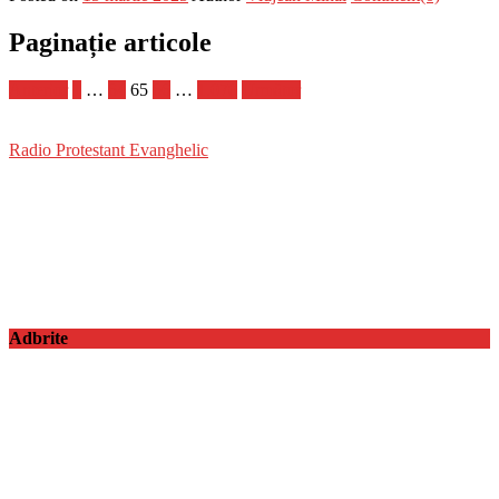
Paginație articole
Anterior
1
…
64
65
66
…
1.070
Următor
Radio Protestant Evanghelic
Adbrite