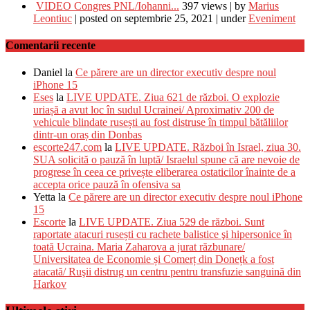
VIDEO Congres PNL/Iohanni...
397 views
|
by
Marius
Leontiuc
|
posted on septembrie 25, 2021
|
under
Eveniment
Comentarii recente
Daniel
la
Ce părere are un director executiv despre noul
iPhone 15
Eses
la
LIVE UPDATE. Ziua 621 de război. O explozie
uriașă a avut loc în sudul Ucrainei/ Aproximativ 200 de
vehicule blindate rusești au fost distruse în timpul bătăliilor
dintr-un oraș din Donbas
escorte247.com
la
LIVE UPDATE. Război în Israel, ziua 30.
SUA solicită o pauză în luptă/ Israelul spune că are nevoie de
progrese în ceea ce privește eliberarea ostaticilor înainte de a
accepta orice pauză în ofensiva sa
Yetta
la
Ce părere are un director executiv despre noul iPhone
15
Escorte
la
LIVE UPDATE. Ziua 529 de război. Sunt
raportate atacuri rusești cu rachete balistice şi hipersonice în
toată Ucraina. Maria Zaharova a jurat răzbunare/
Universitatea de Economie și Comerț din Donețk a fost
atacată/ Ruşii distrug un centru pentru transfuzie sanguină din
Harkov