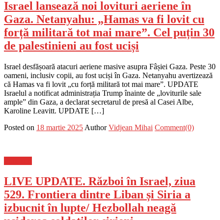
Israel lansează noi lovituri aeriene în
Gaza. Netanyahu: „Hamas va fi lovit cu
forță militară tot mai mare”. Cel puțin 30
de palestinieni au fost uciși
Israel desfășoară atacuri aeriene masive asupra Fâșiei Gaza. Peste 30
oameni, inclusiv copii, au fost uciși în Gaza. Netanyahu avertizează
că Hamas va fi lovit „cu forță militară tot mai mare”. UPDATE
Israelul a notificat administrația Trump înainte de „loviturile sale
ample” din Gaza, a declarat secretarul de presă al Casei Albe,
Karoline Leavitt. UPDATE […]
Posted on
18 martie 2025
Author
Vidjean Mihai
Comment(0)
Flux-stiri
LIVE UPDATE. Război în Israel, ziua
529. Frontiera dintre Liban și Siria a
izbucnit în lupte/ Hezbollah neagă