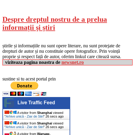
Despre dreptul nostru de a prelua
informații şi ştiri
știrile și informațiile nu sunt opere literare, nu sunt protejate de
drepturi de autor și nu constituie opere fotografice. Prin voință
proprie și respect față de autor, oferim linkul care citează sursa.
viziteaza pagina noastra de
newsnet.ro
sustine si tu acest portal prin
Live Traffic Feed
A visitor from
Shanghai
viewed
"
Arhive unică - Ziar de Stiri
"
27 secs ago
A visitor from
Shanghai
viewed
"
Arhive unică - Ziar de Stiri
"
27 secs ago
A visitor from
Warsaw,