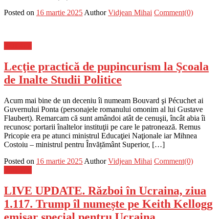
Posted on
16 martie 2025
Author
Vidjean Mihai
Comment(0)
Flux-stiri
Lecţie practică de pupincurism la Şcoala
de Inalte Studii Politice
Acum mai bine de un deceniu îi numeam Bouvard şi Pécuchet ai
Guvernului Ponta (personajele romanului omonim al lui Gustave
Flaubert). Remarcam că sunt amândoi atât de cenuşii, încât abia îi
recunosc portarii înaltelor instituţii pe care le patronează. Remus
Pricopie era pe atunci ministrul Educaţiei Naţionale iar Mihnea
Costoiu – ministrul pentru Învățământ Superior, […]
Posted on
16 martie 2025
Author
Vidjean Mihai
Comment(0)
Flux-stiri
LIVE UPDATE. Război în Ucraina, ziua
1.117. Trump îl numește pe Keith Kellogg
emisar special pentru Ucraina