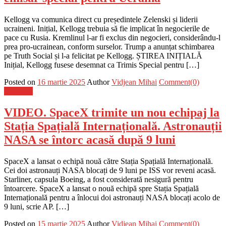
Kellogg va comunica direct cu președintele Zelenski și liderii
ucraineni. Inițial, Kellogg trebuia să fie implicat în negocierile de
pace cu Rusia. Kremlinul l-ar fi exclus din negocieri, considerându-l
prea pro-ucrainean, conform surselor. Trump a anunțat schimbarea
pe Truth Social și l-a felicitat pe Kellogg. ȘTIREA INIȚIALĂ
Inițial, Kellogg fusese desemnat ca Trimis Special pentru […]
Posted on
16 martie 2025
Author
Vidjean Mihai
Comment(0)
Flux-stiri
VIDEO. SpaceX trimite un nou echipaj la
Stația Spațială Internațională. Astronauții
NASA se întorc acasă după 9 luni
SpaceX a lansat o echipă nouă către Stația Spațială Internațională.
Cei doi astronauți NASA blocați de 9 luni pe ISS vor reveni acasă.
Starliner, capsula Boeing, a fost considerată nesigură pentru
întoarcere. SpaceX a lansat o nouă echipă spre Stația Spațială
Internațională pentru a înlocui doi astronauți NASA blocați acolo de
9 luni, scrie AP. […]
Posted on
15 martie 2025
Author
Vidjean Mihai
Comment(0)