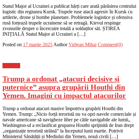
Statul Major al Ucrainei a publicat hărți care arată părăsirea centrului
logistic din regiunea Kursk. Trupele ruse atacă agresiv în Kursk cu
artilerie, drone și bombe planetare. Problemele logistice și ofensiva
rusă forțează trupele ucrainene să se retragă. Kievul respinge
zvonurile despre o încercuire totală a soldaților săi. ȘTIREA
INIȚIALĂ Statul Major al Ucrainei a […]
Posted on
17 martie 2025
Author
Vidjean Mihai
Comment(0)
Flux-stiri
Trump a ordonat „atacuri decisive și
puternice” asupra grupării Houthi din
Yemen. Imagini cu impactul atacurilor
Trump a ordonat atacuri masive împotriva grupării Houthi din
Yemen. Trump: „Nicio forță teroristă nu va opri navele comerciale și
navale americane să navigheze liber pe căile navigabile ale lumii„
Washington-ul a reclasificat gruparea Houthi sprijinită de Iran drept
„organizație teroristă străină” la începutul lunii martie. Potrivit
Ministerul Sănătății și Mediului din Yemen, nouă civili […]