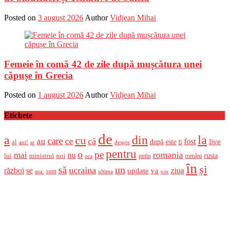
Posted on
3 august 2026
Author
Vidjean Mihai
Femeie în comă 42 de zile după mușcătura unei
căpușe în Grecia
Posted on
1 august 2026
Author
Vidjean Mihai
Etichete
de
a
din
la
cu
care
ce
că
au
fost
live
după
este
al
fi
ani!
ar
despre
pentru
o
pe
romania
mai
nu
ministrul
rusia
lui
noi
români
putin
ora
în
și
un
să
ucraina
război
se
update
ziua
va
sunt
sua:
ultima
vor