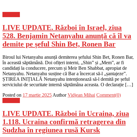
Flux-stiri
LIVE UPDATE. Război în Israel, ziua
528. Benjamin Netanyahu anunță că îl va
demite pe șeful Shin Bet, Ronen Bar
Biroul lui Netanyahu anunță demiterea șefului Shin Bet, Ronen Bar,
în această săptămână. Doi ofițeri interni, „Shin” și „Mem”, ar fi
candidați la conducere, precum și Meir Ben Shabbat, apropiat de
Netanyahu. Netanyahu susține că Bar a încercat să-l „șantajeze”.
ȘTIREA INIȚIALĂ Netanyahu intenționează să-l demită pe șeful
serviciului de securitate internă săptămâna aceasta. O declarație […]
Posted on
17 martie 2025
Author
Vidjean Mihai
Comment(0)
Flux-stiri
LIVE UPDATE. Război în Ucraina, ziua
1.118. Ucraina confirmă retragerea din
Sudzha în regiunea rusă Kursk