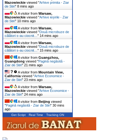
Mazowieckie
viewed "
Arhive primita - Ziar
de Stiri
"
9 mins ago
A visitor from
Warsaw,
Mazowieckie
viewed "
Arhive ieșirile - Ziar
de Stiri
"
11 mins ago
A visitor from
Warsaw,
Mazowieckie
viewed "
Două microbuze de
călători s-au ciocnit…
"
14 mins ago
A visitor from
Warsaw,
Mazowieckie
viewed "
Două microbuze de
călători s-au ciocnit…
"
15 mins ago
A visitor from
Guangzhou,
Guangdong
viewed "
Pagină negăsită -
Ziar de Stiri
"
21 mins ago
A visitor from
Mountain View,
California
viewed "
Arhive Economice -
Ziar de Stiri
"
23 mins ago
A visitor from
Warsaw,
Mazowieckie
viewed "
Arhive Economice -
Ziar de Stiri
"
24 mins ago
A visitor from
Beijing
viewed
"
Pagină negăsită - Ziar de Stiri
"
30 mins
ago
Get Script
Real Time
Tracking ON