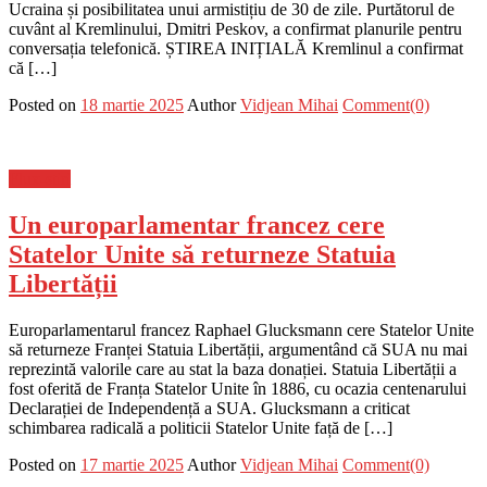
Ucraina și posibilitatea unui armistițiu de 30 de zile. Purtătorul de
cuvânt al Kremlinului, Dmitri Peskov, a confirmat planurile pentru
conversația telefonică. ȘTIREA INIȚIALĂ Kremlinul a confirmat
că […]
Posted on
18 martie 2025
Author
Vidjean Mihai
Comment(0)
Flux-stiri
Un europarlamentar francez cere
Statelor Unite să returneze Statuia
Libertății
Europarlamentarul francez Raphael Glucksmann cere Statelor Unite
să returneze Franței Statuia Libertății, argumentând că SUA nu mai
reprezintă valorile care au stat la baza donației. Statuia Libertății a
fost oferită de Franța Statelor Unite în 1886, cu ocazia centenarului
Declarației de Independență a SUA. Glucksmann a criticat
schimbarea radicală a politicii Statelor Unite față de […]
Posted on
17 martie 2025
Author
Vidjean Mihai
Comment(0)