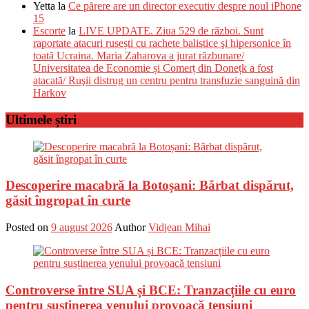
Yetta
la
Ce părere are un director executiv despre noul iPhone
15
Escorte
la
LIVE UPDATE. Ziua 529 de război. Sunt
raportate atacuri rusești cu rachete balistice şi hipersonice în
toată Ucraina. Maria Zaharova a jurat răzbunare/
Universitatea de Economie și Comerț din Donețk a fost
atacată/ Ruşii distrug un centru pentru transfuzie sanguină din
Harkov
Ultimele știri
Descoperire macabră la Botoșani: Bărbat dispărut,
găsit îngropat în curte
Posted on
9 august 2026
Author
Vidjean Mihai
Controverse între SUA și BCE: Tranzacțiile cu euro
pentru susținerea yenului provoacă tensiuni