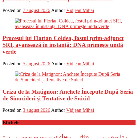
Posted on
7 august 2026
Author
Vidjean Mihai
Procesul lui Florian Coldea, fostul prim-adjunct
SRI, avansează în instanță: DNA primește undă
verde
Posted on
5 august 2026
Author
Vidjean Mihai
Criza de la Matignon: Anchete Începute După Seria
de Sinucideri și Tentative de Suicid
Posted on
3 august 2026
Author
Vidjean Mihai
Etichete
de
a
din
la
cu
care
ce
că