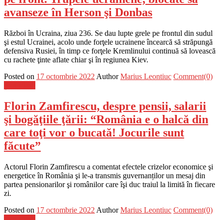
avanseze în Herson şi Donbas
Război în Ucraina, ziua 236. Se dau lupte grele pe frontul din sudul
şi estul Ucrainei, acolo unde forţele ucrainene încearcă să străpungă
defensiva Rusiei, în timp ce forţele Kremlinului continuă să lovească
cu rachete ţinte aflate chiar şi în regiunea Kiev.
Posted on
17 octombrie 2022
Author
Marius Leontiuc
Comment(0)
Știri Flash
Florin Zamfirescu, despre pensii, salarii
şi bogăţiile ţării: “România e o halcă din
care toţi vor o bucată! Jocurile sunt
făcute”
Actorul Florin Zamfirescu a comentat efectele crizelor economice şi
energetice în România şi le-a transmis guvernanților un mesaj din
partea pensionarilor şi românilor care îşi duc traiul la limită în fiecare
zi.
Posted on
17 octombrie 2022
Author
Marius Leontiuc
Comment(0)
Știri Flash