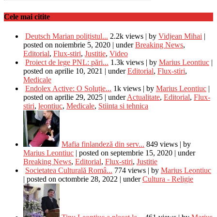
Cele mai citite
Deutsch Marian polițistul...
2.2k views
|
by
Vidjean Mihai
|
posted on noiembrie 5, 2020
|
under
Breaking News
,
Editorial
,
Flux-stiri
,
Justitie
,
Video
Proiect de lege PNL: pări...
1.3k views
|
by
Marius Leontiuc
|
posted on aprilie 10, 2021
|
under
Editorial
,
Flux-stiri
,
Medicale
Endolex Active: O Soluție...
1k views
|
by
Marius Leontiuc
|
posted on aprilie 29, 2025
|
under
Actualitate
,
Editorial
,
Flux-
stiri
,
leontiuc
,
Medicale
,
Stiinta si tehnica
Mafia finlandeză din serv...
849 views
|
by
Marius Leontiuc
|
posted on septembrie 15, 2020
|
under
Breaking News
,
Editorial
,
Flux-stiri
,
Justitie
Societatea Culturală Româ...
774 views
|
by
Marius Leontiuc
|
posted on octombrie 28, 2022
|
under
Cultura - Religie