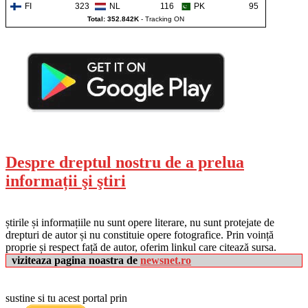
FI
323
NL
116
PK
95
Total: 352.842K
-
Tracking ON
Despre dreptul nostru de a prelua
informații şi ştiri
știrile și informațiile nu sunt opere literare, nu sunt protejate de
drepturi de autor și nu constituie opere fotografice. Prin voință
proprie și respect față de autor, oferim linkul care citează sursa.
viziteaza pagina noastra de
newsnet.ro
sustine si tu acest portal prin