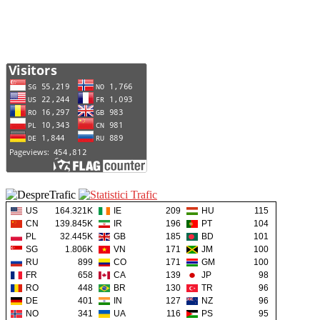
US
164.321K
IE
209
HU
115
CN
139.845K
IR
196
PT
104
PL
32.445K
GB
185
BD
101
SG
1.806K
VN
171
JM
100
RU
899
CO
171
GM
100
FR
658
CA
139
JP
98
RO
448
BR
130
TR
96
DE
401
IN
127
NZ
96
NO
341
UA
116
PS
95