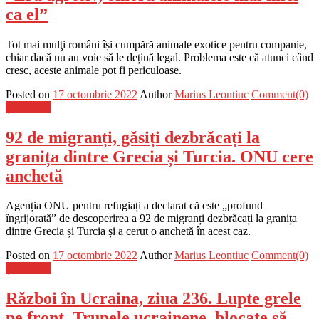
ca el”
Tot mai mulţi români își cumpără animale exotice pentru companie,
chiar dacă nu au voie să le dețină legal. Problema este că atunci când
cresc, aceste animale pot fi periculoase.
Posted on
17 octombrie 2022
Author
Marius Leontiuc
Comment(0)
Știri Flash
92 de migranți, găsiți dezbrăcați la
granița dintre Grecia și Turcia. ONU cere
anchetă
Agenția ONU pentru refugiați a declarat că este „profund
îngrijorată” de descoperirea a 92 de migranți dezbrăcați la granița
dintre Grecia și Turcia și a cerut o anchetă în acest caz.
Posted on
17 octombrie 2022
Author
Marius Leontiuc
Comment(0)
Știri Flash
Război în Ucraina, ziua 236. Lupte grele
pe front. Trupele ucrainene, blocate să