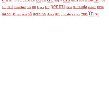
au
fost
live
după
este
al
fi
ani!
ar
despre
pentru
o
pe
romania
mai
nu
ministrul
rusia
lui
noi
români
putin
ora
în
și
un
să
ucraina
război
se
update
ziua
va
sunt
sua:
ultima
vor