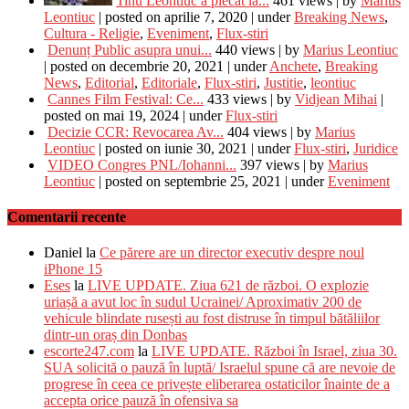
Tinu Leontiuc a plecat la...
461 views
|
by
Marius
Leontiuc
|
posted on aprilie 7, 2020
|
under
Breaking News
,
Cultura - Religie
,
Eveniment
,
Flux-stiri
Denunț Public asupra unui...
440 views
|
by
Marius Leontiuc
|
posted on decembrie 20, 2021
|
under
Anchete
,
Breaking
News
,
Editorial
,
Editoriale
,
Flux-stiri
,
Justitie
,
leontiuc
Cannes Film Festival: Ce...
433 views
|
by
Vidjean Mihai
|
posted on mai 19, 2024
|
under
Flux-stiri
Decizie CCR: Revocarea Av...
404 views
|
by
Marius
Leontiuc
|
posted on iunie 30, 2021
|
under
Flux-stiri
,
Juridice
VIDEO Congres PNL/Iohanni...
397 views
|
by
Marius
Leontiuc
|
posted on septembrie 25, 2021
|
under
Eveniment
Comentarii recente
Daniel
la
Ce părere are un director executiv despre noul
iPhone 15
Eses
la
LIVE UPDATE. Ziua 621 de război. O explozie
uriașă a avut loc în sudul Ucrainei/ Aproximativ 200 de
vehicule blindate rusești au fost distruse în timpul bătăliilor
dintr-un oraș din Donbas
escorte247.com
la
LIVE UPDATE. Război în Israel, ziua 30.
SUA solicită o pauză în luptă/ Israelul spune că are nevoie de
progrese în ceea ce privește eliberarea ostaticilor înainte de a
accepta orice pauză în ofensiva sa