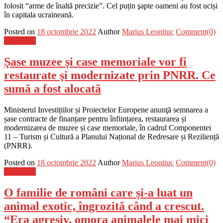
folosit “arme de înaltă precizie”. Cel puțin şapte oameni au fost uciși
în capitala ucraineană.
Posted on
18 octombrie 2022
Author
Marius Leontiuc
Comment(0)
Știri Flash
Şase muzee și case memoriale vor fi
restaurate şi modernizate prin PNRR. Ce
sumă a fost alocată
Ministerul Investițiilor și Proiectelor Europene anunţă semnarea a
șase contracte de finanțare pentru înființarea, restaurarea și
modernizarea de muzee și case memoriale, în cadrul Componentei
11 – Turism și Cultură a Planului Național de Redresare și Reziliență
(PNRR).
Posted on
18 octombrie 2022
Author
Marius Leontiuc
Comment(0)
Știri Flash
O familie de români care și-a luat un
animal exotic, îngrozită când a crescut.
“Era agresiv, omora animalele mai mici