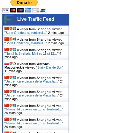
Live Traffic Feed
A visitor from
Shanghai
viewed
"
Sorin Grindeanu, ministrul…
"
2 mins ago
A visitor from
Shanghai
viewed
"
Sorin Grindeanu, ministrul…
"
2 mins ago
A visitor from
Shanghai
viewed
"
Nuntă la Strehaia. Mirii au 11 și 12…
"
4
mins ago
A visitor from
Warsaw,
Mazowieckie
viewed "
Stiri - Ziar de Stiri
"
11 mins ago
A visitor from
Shanghai
viewed
"
Un tren care circula de la Praga la…
"
24
mins ago
A visitor from
Shanghai
viewed
"
Un tren care circula de la Praga la…
"
24
mins ago
A visitor from
Shanghai
viewed
"
iPhone 14 va avea un Ecran Perforat…
"
30 mins ago
A visitor from
Shanghai
viewed
"
iPhone 14 va avea un Ecran Perforat…
"
30 mins ago