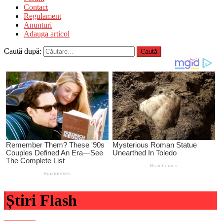
Contact
Regulament
Anunturi
Adauga articol
Caută după:
Știri Flash