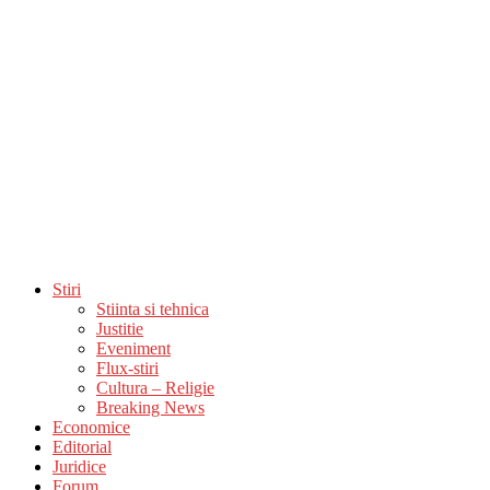
Stiri
Stiinta si tehnica
Justitie
Eveniment
Flux-stiri
Cultura – Religie
Breaking News
Economice
Editorial
Juridice
Forum