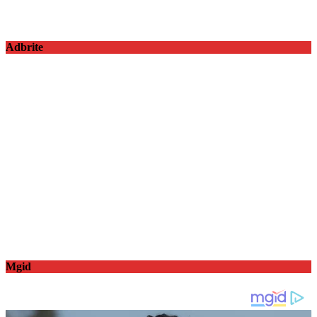
Adbrite
Mgid