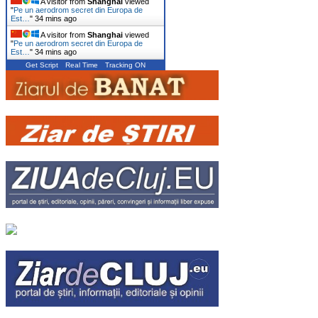
A visitor from
Shanghai
viewed
"
Pe un aerodrom secret din Europa de
Est…
"
34 mins ago
A visitor from
Shanghai
viewed
"
Pe un aerodrom secret din Europa de
Est…
"
34 mins ago
Get Script
Real Time
Tracking ON