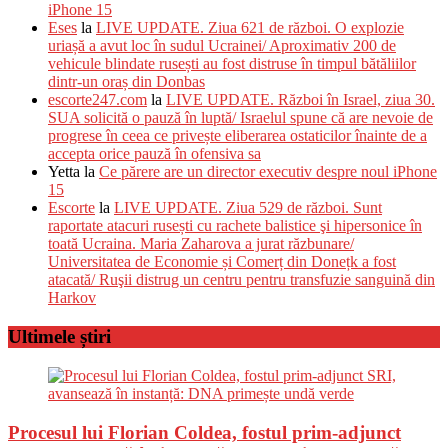
iPhone 15
Eses
la
LIVE UPDATE. Ziua 621 de război. O explozie
uriașă a avut loc în sudul Ucrainei/ Aproximativ 200 de
vehicule blindate rusești au fost distruse în timpul bătăliilor
dintr-un oraș din Donbas
escorte247.com
la
LIVE UPDATE. Război în Israel, ziua 30.
SUA solicită o pauză în luptă/ Israelul spune că are nevoie de
progrese în ceea ce privește eliberarea ostaticilor înainte de a
accepta orice pauză în ofensiva sa
Yetta
la
Ce părere are un director executiv despre noul iPhone
15
Escorte
la
LIVE UPDATE. Ziua 529 de război. Sunt
raportate atacuri rusești cu rachete balistice şi hipersonice în
toată Ucraina. Maria Zaharova a jurat răzbunare/
Universitatea de Economie și Comerț din Donețk a fost
atacată/ Ruşii distrug un centru pentru transfuzie sanguină din
Harkov
Ultimele știri
Procesul lui Florian Coldea, fostul prim-adjunct