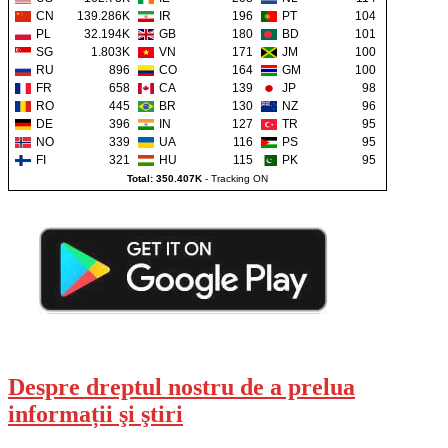
CN
139.286K
IR
196
PT
104
PL
32.194K
GB
180
BD
101
SG
1.803K
VN
171
JM
100
RU
896
CO
164
GM
100
FR
658
CA
139
JP
98
RO
445
BR
130
NZ
96
DE
396
IN
127
TR
95
NO
339
UA
116
PS
95
FI
321
HU
115
PK
95
Total: 350.407K
-
Tracking ON
Despre dreptul nostru de a prelua
informații şi ştiri