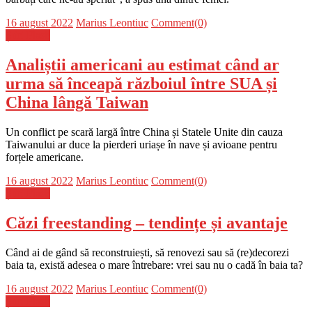
Posted
Author
16 august 2022
Marius Leontiuc
Comment(0)
on
Știri Flash
Analiștii americani au estimat când ar
urma să înceapă războiul între SUA și
China lângă Taiwan
Un conflict pe scară largă între China și Statele Unite din cauza
Taiwanului ar duce la pierderi uriașe în nave și avioane pentru
forțele americane.
Posted
Author
16 august 2022
Marius Leontiuc
Comment(0)
on
Știri Flash
Căzi freestanding – tendințe și avantaje
Când ai de gând să reconstruiești, să renovezi sau să (re)decorezi
baia ta, există adesea o mare întrebare: vrei sau nu o cadă în baia ta?
Posted
Author
16 august 2022
Marius Leontiuc
Comment(0)
on
Știri Flash