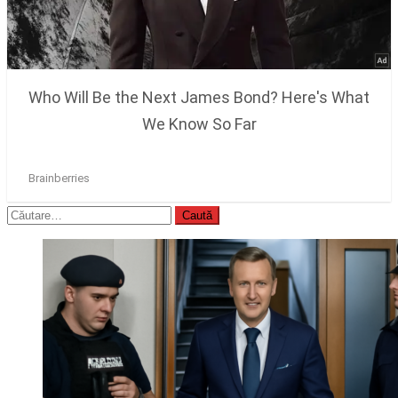
Caută
după: