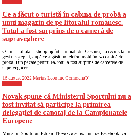
on
Știri Flash
Ce a făcut o turistă în cabina de probă a
unui magazin de pe litoralul românesc.
Totul a fost surprins de o cameră de
supraveghere
O turistă aflată la shopping într-un mall din Costinești a recurs la un
gest neașteptat, după ce a găsit un telefon mobil într-o cabină de
probă. Din păcate pentru ea, totul a fost surprins de camerele de
supraveghere.
Posted
Author
16 august 2022
Marius Leontiuc
Comment(0)
on
Știri Flash
Novak spune că Ministerul Sportului nu a
fost invitat să participe la primirea
delegaţiei de canotaj de la Campionatele
Europene
Ministrul Sportului, Eduard Novak, a scris, luni, pe Facebook, că