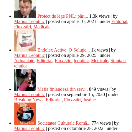
Proiect de lege PNL: pări...
1.3k views
|
by
Marius Leontiuc
|
posted on aprilie 10, 2021
|
under
Editorial
,
Flux-stiri
,
Medicale
Endolex Active: O Soluție...
1k views
|
by
Marius Leontiuc
|
posted on aprilie 29, 2025
|
under
Actualitate
,
Editorial
,
Flux-stiri
,
leontiuc
,
Medicale
,
Stiinta si
tehnica
Mafia finlandeză din serv...
849 views
|
by
Marius Leontiuc
|
posted on septembrie 15, 2020
|
under
Breaking News
,
Editorial
,
Flux-stiri
,
Justitie
Societatea Culturală Româ...
774 views
|
by
Marius Leontiuc
|
posted on octombrie 28, 2022
|
under