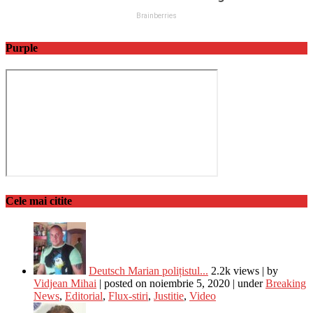
Purple
Cele mai citite
Deutsch Marian polițistul...
2.2k views
|
by
Vidjean Mihai
|
posted on noiembrie 5, 2020
|
under
Breaking
News
,
Editorial
,
Flux-stiri
,
Justitie
,
Video