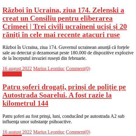
Război în Ucraina, ziua 174. Zelenski a
creat un Consiliu pentru eliberarea
Crimeei | Trei civili ucraineni ucişi și 20
răniţi în cele mai recente atacuri ruse
Război în Ucraina, ziua 174. Guvernul ucrainean anunță că forțele
sale au detectat și dezamorsat peste 180.000 de dispozitive explozive
de la începutul invaziei rusești din februarie.
Posted
Author
16 august 2022
Marius Leontiuc
Comment(0)
on
Știri Flash
Patru şoferi drogați, prinși de poliție pe
Autostrada Soarelui. A fost razie la
kilometrul 144
Patru şoferi au fost prinşi, luni, conducând pe autostrada A2 sub
influenţa unor substanţe psihoactive.
Posted
Author
16 august 2022
Marius Leontiuc
Comment(0)