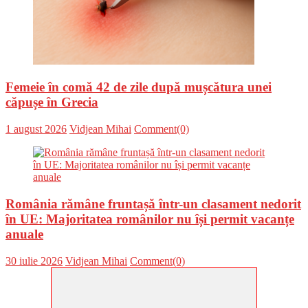
Femeie în comă 42 de zile după mușcătura unei
căpușe în Grecia
Posted
Author
1 august 2026
Vidjean Mihai
Comment(0)
on
România rămâne fruntașă într-un clasament nedorit
în UE: Majoritatea românilor nu își permit vacanțe
anuale
Posted
Author
30 iulie 2026
Vidjean Mihai
Comment(0)
on