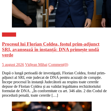
Flux-stiri
Procesul lui Florian Coldea, fostul prim-adjunct
SRI, avansează în instanță: DNA primește undă
verde
Posted
Author
5 august 2026
Vidjean Mihai
Comment(0)
on
După o lungă perioadă de investigații, Florian Coldea, fostul prim-
adjunct al SRI, este judecat de DNA pentru acuzații de corupție.
Începe procesul în instanță Judecătorii au respins toate cererile
depuse de Florian Coldea și au validat legalitatea rechizitoriului
formulat de DNA. „În conformitate cu art. 346 alin. 2 din Codul de
procedură penală, toate cererile […]