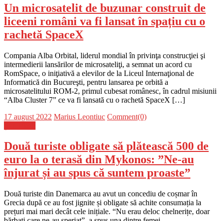
Un microsatelit de buzunar construit de
liceeni români va fi lansat în spațiu cu o
rachetă SpaceX
Compania Alba Orbital, liderul mondial în privinţa construcţiei şi
intermedierii lansărilor de microsateliţi, a semnat un acord cu
RomSpace, o iniţiativă a elevilor de la Liceul Internaţional de
Informatică din Bucureşti, pentru lansarea pe orbită a
microsatelitului ROM-2, primul cubesat românesc, în cadrul misiunii
“Alba Cluster 7” ce va fi lansată cu o rachetă SpaceX […]
Posted
Author
17 august 2022
Marius Leontiuc
Comment(0)
on
Știri Flash
Două turiste obligate să plătească 500 de
euro la o terasă din Mykonos: ”Ne-au
înjurat și au spus că suntem proaste”
Două turiste din Danemarca au avut un concediu de coșmar în
Grecia după ce au fost jignite și obligate să achite consumația la
prețuri mai mari decât cele inițiale. “Nu erau deloc chelnerițe, doar
bărbați care ne-au speriat”, a spus una dintre femei.