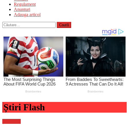
Regulament
Anunturi
Adauga articol
Caută
după:
Știri Flash
Știri Flash