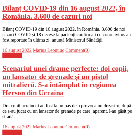
Bilanț COVID-19 din 16 august 2022, în
România. 3.600 de cazuri noi
Bilanț COVID-19 din 16 august 2022, în România. 3.600 de noi
cazuri COVID și 18 decese la pacienți confirmați cu coronavirus au
fost raportate în ultima zi, anunță Ministerul Sănătății.
Posted
Author
16 august 2022
Marius Leontiuc
Comment(0)
on
Știri Flash
Scenariul unei drame perfecte: doi copii,
un lansator de grenade și un pistol
mitralieră. S-a întâmplat în regiunea
Herson din Ucraina
Doi copii ucraineni au fost la un pas de a provoca un dezastru, după
ce s-au jucat cu un lansator de grenade pe care, aparent, l-au găsit pe
stradă.
Posted
Author
16 august 2022
Marius Leontiuc
Comment(0)
on
Știri Flash