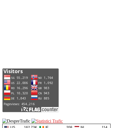
US
162.73K
IE
208
NL
114