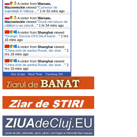
A visitor from
Warsaw,
Mazowieckie
viewed "
Cutremur de
suprafață în Vâlcea.…
"
1 hr 52 mins ago
A visitor from
Warsaw,
Mazowieckie
viewed "
Două microbuze de
călători s-au ciocnit…
"
1 hr 54 mins ago
A visitor from
Shanghai
viewed
"
Orange: Decizia OFICIALA foarte…
"
2 hrs
16 mins ago
A visitor from
Shanghai
viewed
"
China este de partea Rusiei, dar doar…
"
2
hrs 19 mins ago
A visitor from
Shanghai
viewed
"
China este de partea Rusiei, dar doar…
"
2
hrs 19 mins ago
Get Script
Real Time
Tracking ON