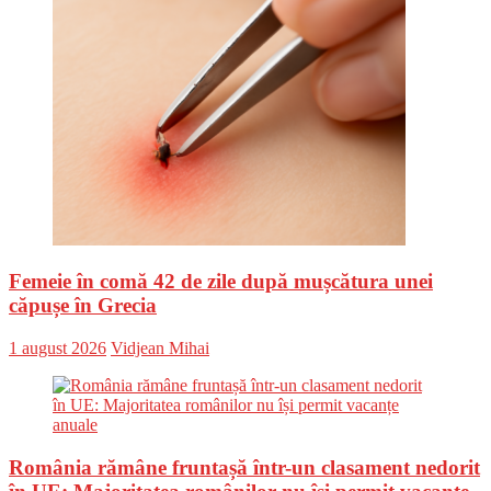
Femeie în comă 42 de zile după mușcătura unei
căpușe în Grecia
Posted
Author
1 august 2026
Vidjean Mihai
on
România rămâne fruntașă într-un clasament nedorit