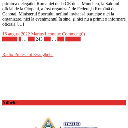
primirea delegaţiei României de la CE de la Munchen, la Salonul
oficial de la Otopeni, a fost organizată de Federaţia Română de
Canotaj, Ministerul Sportului nefiind invitat să participe nici la
organizare, nici la evenimentul în sine, şi nici nu a primit o informare
oficială […]
Posted
Author
16 august 2022
Marius Leontiuc
Comment(0)
on
Paginație
Anterior
1
…
242
243
244
…
402
Următor
articole
Radio Protestant Evanghelic
Adbrite