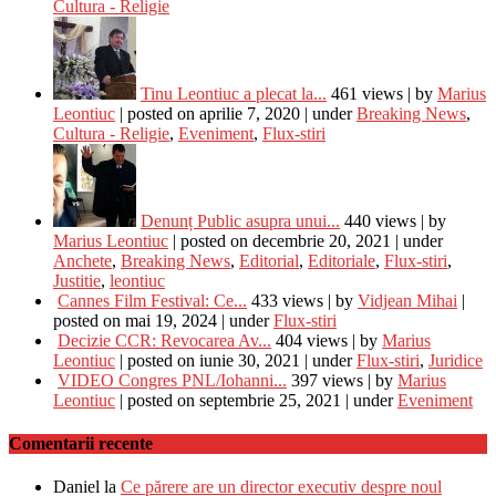
Cultura - Religie
Tinu Leontiuc a plecat la...
461 views
|
by
Marius
Leontiuc
|
posted on aprilie 7, 2020
|
under
Breaking News
,
Cultura - Religie
,
Eveniment
,
Flux-stiri
Denunț Public asupra unui...
440 views
|
by
Marius Leontiuc
|
posted on decembrie 20, 2021
|
under
Anchete
,
Breaking News
,
Editorial
,
Editoriale
,
Flux-stiri
,
Justitie
,
leontiuc
Cannes Film Festival: Ce...
433 views
|
by
Vidjean Mihai
|
posted on mai 19, 2024
|
under
Flux-stiri
Decizie CCR: Revocarea Av...
404 views
|
by
Marius
Leontiuc
|
posted on iunie 30, 2021
|
under
Flux-stiri
,
Juridice
VIDEO Congres PNL/Iohanni...
397 views
|
by
Marius
Leontiuc
|
posted on septembrie 25, 2021
|
under
Eveniment
Comentarii recente
Daniel
la
Ce părere are un director executiv despre noul