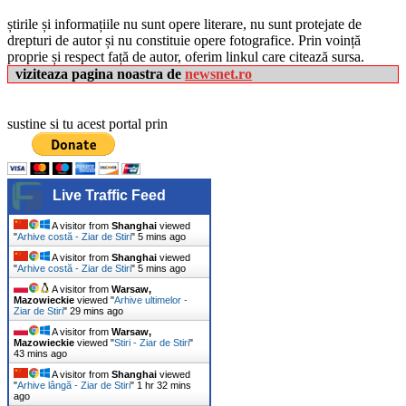
știrile și informațiile nu sunt opere literare, nu sunt protejate de
drepturi de autor și nu constituie opere fotografice. Prin voință
proprie și respect față de autor, oferim linkul care citează sursa.
viziteaza pagina noastra de
newsnet.ro
sustine si tu acest portal prin
Live Traffic Feed
A visitor from
Shanghai
viewed
"
Arhive costă - Ziar de Stiri
"
5 mins ago
A visitor from
Shanghai
viewed
"
Arhive costă - Ziar de Stiri
"
5 mins ago
A visitor from
Warsaw,
Mazowieckie
viewed "
Arhive ultimelor -
Ziar de Stiri
"
29 mins ago
A visitor from
Warsaw,
Mazowieckie
viewed "
Stiri - Ziar de Stiri
"
43 mins ago
A visitor from
Shanghai
viewed
"
Arhive lângă - Ziar de Stiri
"
1 hr 32 mins
ago