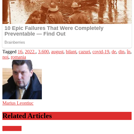
Tagged
16
,
2022.
,
3.600
,
august
,
bilanţ
,
cazuri
,
covid-19
,
de
,
din
,
în
,
noi
,
romania
Marius Leontiuc
Related Articles
Știri Flash