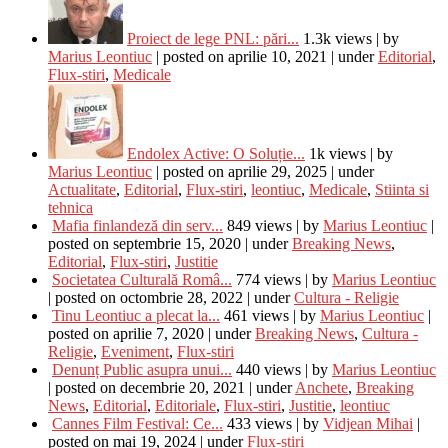
Proiect de lege PNL: pări...
1.3k views
|
by
Marius Leontiuc
|
posted on aprilie 10, 2021
|
under
Editorial
,
Flux-stiri
,
Medicale
Endolex Active: O Soluție...
1k views
|
by
Marius Leontiuc
|
posted on aprilie 29, 2025
|
under
Actualitate
,
Editorial
,
Flux-stiri
,
leontiuc
,
Medicale
,
Stiinta si
tehnica
Mafia finlandeză din serv...
849 views
|
by
Marius Leontiuc
|
posted on septembrie 15, 2020
|
under
Breaking News
,
Editorial
,
Flux-stiri
,
Justitie
Societatea Culturală Româ...
774 views
|
by
Marius Leontiuc
|
posted on octombrie 28, 2022
|
under
Cultura - Religie
Tinu Leontiuc a plecat la...
461 views
|
by
Marius Leontiuc
|
posted on aprilie 7, 2020
|
under
Breaking News
,
Cultura -
Religie
,
Eveniment
,
Flux-stiri
Denunț Public asupra unui...
440 views
|
by
Marius Leontiuc
|
posted on decembrie 20, 2021
|
under
Anchete
,
Breaking
News
,
Editorial
,
Editoriale
,
Flux-stiri
,
Justitie
,
leontiuc
Cannes Film Festival: Ce...
433 views
|
by
Vidjean Mihai
|
posted on mai 19, 2024
|
under
Flux-stiri