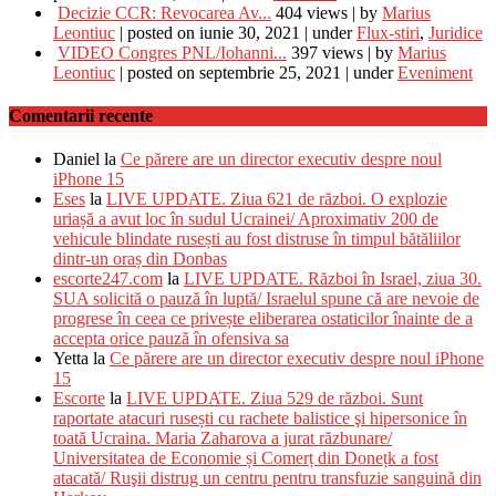
Decizie CCR: Revocarea Av...
404 views
|
by
Marius
Leontiuc
|
posted on iunie 30, 2021
|
under
Flux-stiri
,
Juridice
VIDEO Congres PNL/Iohanni...
397 views
|
by
Marius
Leontiuc
|
posted on septembrie 25, 2021
|
under
Eveniment
Comentarii recente
Daniel
la
Ce părere are un director executiv despre noul
iPhone 15
Eses
la
LIVE UPDATE. Ziua 621 de război. O explozie
uriașă a avut loc în sudul Ucrainei/ Aproximativ 200 de
vehicule blindate rusești au fost distruse în timpul bătăliilor
dintr-un oraș din Donbas
escorte247.com
la
LIVE UPDATE. Război în Israel, ziua 30.
SUA solicită o pauză în luptă/ Israelul spune că are nevoie de
progrese în ceea ce privește eliberarea ostaticilor înainte de a
accepta orice pauză în ofensiva sa
Yetta
la
Ce părere are un director executiv despre noul iPhone
15
Escorte
la
LIVE UPDATE. Ziua 529 de război. Sunt
raportate atacuri rusești cu rachete balistice şi hipersonice în
toată Ucraina. Maria Zaharova a jurat răzbunare/
Universitatea de Economie și Comerț din Donețk a fost
atacată/ Ruşii distrug un centru pentru transfuzie sanguină din