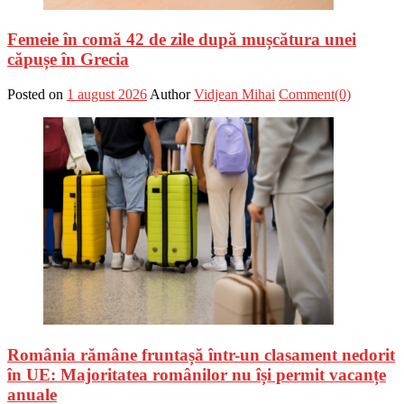
Femeie în comă 42 de zile după mușcătura unei
căpușe în Grecia
Posted on
1 august 2026
Author
Vidjean Mihai
Comment(0)
România rămâne fruntașă într-un clasament nedorit
în UE: Majoritatea românilor nu își permit vacanțe
anuale