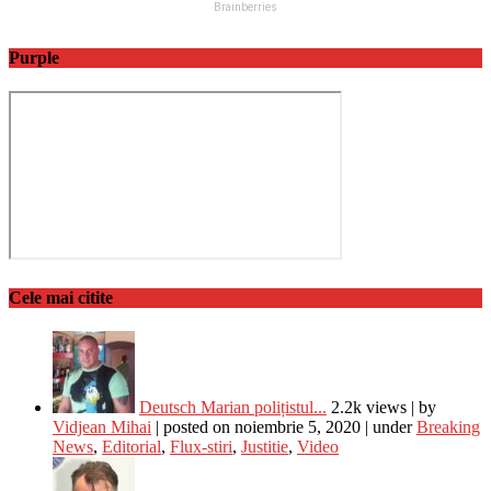
Purple
Cele mai citite
Deutsch Marian polițistul...
2.2k views
|
by
Vidjean Mihai
|
posted on noiembrie 5, 2020
|
under
Breaking
News
,
Editorial
,
Flux-stiri
,
Justitie
,
Video