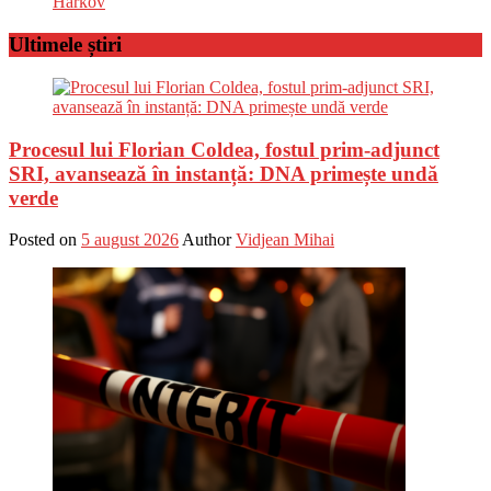
Harkov
Ultimele știri
Procesul lui Florian Coldea, fostul prim-adjunct
SRI, avansează în instanță: DNA primește undă
verde
Posted on
5 august 2026
Author
Vidjean Mihai