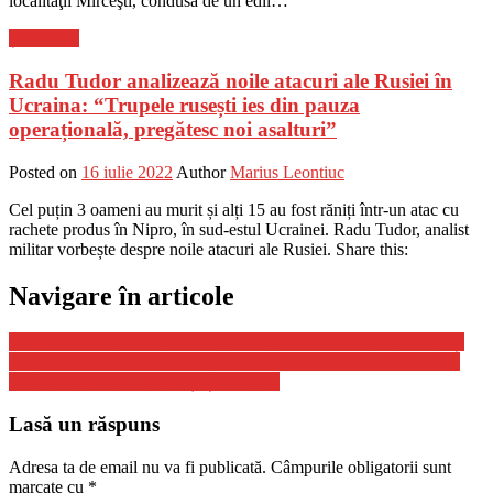
localităţii Mirceşti, condusă de un edil…
Știri Flash
Radu Tudor analizează noile atacuri ale Rusiei în
Ucraina: “Trupele rusești ies din pauza
operațională, pregătesc noi asalturi”
Posted on
16 iulie 2022
Author
Marius Leontiuc
Cel puțin 3 oameni au murit și alți 15 au fost răniți într-un atac cu
rachete produs în Nipro, în sud-estul Ucrainei. Radu Tudor, analist
militar vorbește despre noile atacuri ale Rusiei. Share this:
Navigare în articole
Scenariul unei drame perfecte: doi copii, un lansator de grenade și
un pistol mitralieră. S-a întâmplat în regiunea Herson din Ucraina
Căzi freestanding – tendințe și avantaje
Lasă un răspuns
Adresa ta de email nu va fi publicată.
Câmpurile obligatorii sunt
marcate cu
*