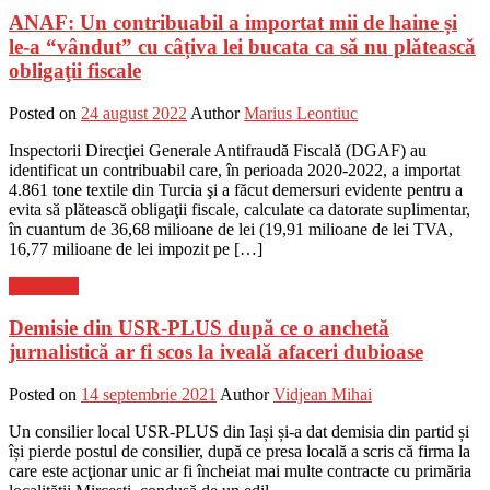
ANAF: Un contribuabil a importat mii de haine și
le-a “vândut” cu câțiva lei bucata ca să nu plătească
obligaţii fiscale
Posted on
24 august 2022
Author
Marius Leontiuc
Inspectorii Direcţiei Generale Antifraudă Fiscală (DGAF) au
identificat un contribuabil care, în perioada 2020-2022, a importat
4.861 tone textile din Turcia şi a făcut demersuri evidente pentru a
evita să plătească obligaţii fiscale, calculate ca datorate suplimentar,
în cuantum de 36,68 milioane de lei (19,91 milioane de lei TVA,
16,77 milioane de lei impozit pe […]
Știri Flash
Demisie din USR-PLUS după ce o anchetă
jurnalistică ar fi scos la iveală afaceri dubioase
Posted on
14 septembrie 2021
Author
Vidjean Mihai
Un consilier local USR-PLUS din Iași și-a dat demisia din partid și
își pierde postul de consilier, după ce presa locală a scris că firma la
care este acţionar unic ar fi încheiat mai multe contracte cu primăria