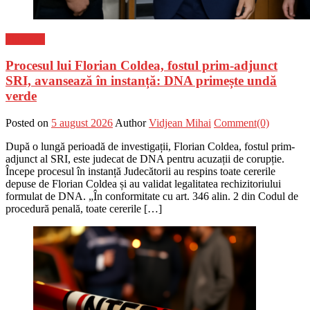
Flux-stiri
Procesul lui Florian Coldea, fostul prim-adjunct
SRI, avansează în instanță: DNA primește undă
verde
Posted on
5 august 2026
Author
Vidjean Mihai
Comment(0)
După o lungă perioadă de investigații, Florian Coldea, fostul prim-
adjunct al SRI, este judecat de DNA pentru acuzații de corupție.
Începe procesul în instanță Judecătorii au respins toate cererile
depuse de Florian Coldea și au validat legalitatea rechizitoriului
formulat de DNA. „În conformitate cu art. 346 alin. 2 din Codul de
procedură penală, toate cererile […]