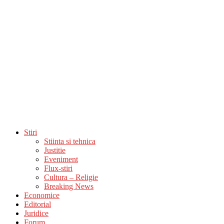
Stiri
Stiinta si tehnica
Justitie
Eveniment
Flux-stiri
Cultura – Religie
Breaking News
Economice
Editorial
Juridice
Forum