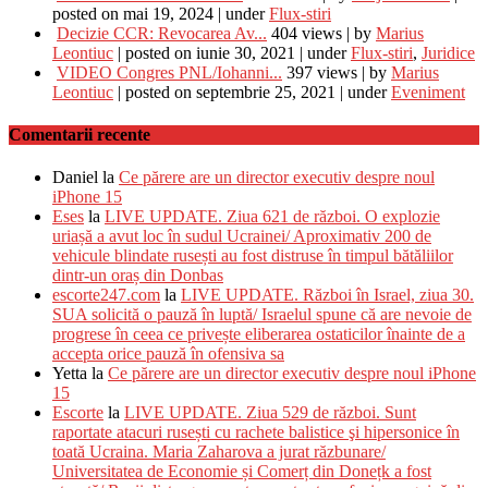
posted on mai 19, 2024
|
under
Flux-stiri
Decizie CCR: Revocarea Av...
404 views
|
by
Marius
Leontiuc
|
posted on iunie 30, 2021
|
under
Flux-stiri
,
Juridice
VIDEO Congres PNL/Iohanni...
397 views
|
by
Marius
Leontiuc
|
posted on septembrie 25, 2021
|
under
Eveniment
Comentarii recente
Daniel
la
Ce părere are un director executiv despre noul
iPhone 15
Eses
la
LIVE UPDATE. Ziua 621 de război. O explozie
uriașă a avut loc în sudul Ucrainei/ Aproximativ 200 de
vehicule blindate rusești au fost distruse în timpul bătăliilor
dintr-un oraș din Donbas
escorte247.com
la
LIVE UPDATE. Război în Israel, ziua 30.
SUA solicită o pauză în luptă/ Israelul spune că are nevoie de
progrese în ceea ce privește eliberarea ostaticilor înainte de a
accepta orice pauză în ofensiva sa
Yetta
la
Ce părere are un director executiv despre noul iPhone
15
Escorte
la
LIVE UPDATE. Ziua 529 de război. Sunt
raportate atacuri rusești cu rachete balistice şi hipersonice în
toată Ucraina. Maria Zaharova a jurat răzbunare/
Universitatea de Economie și Comerț din Donețk a fost