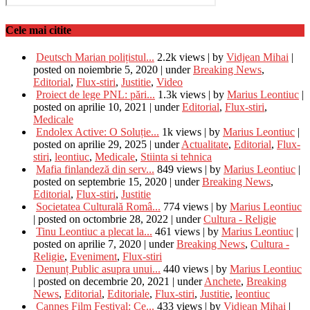
Cele mai citite
Deutsch Marian polițistul...
2.2k views
|
by
Vidjean Mihai
|
posted on noiembrie 5, 2020
|
under
Breaking News
,
Editorial
,
Flux-stiri
,
Justitie
,
Video
Proiect de lege PNL: pări...
1.3k views
|
by
Marius Leontiuc
|
posted on aprilie 10, 2021
|
under
Editorial
,
Flux-stiri
,
Medicale
Endolex Active: O Soluție...
1k views
|
by
Marius Leontiuc
|
posted on aprilie 29, 2025
|
under
Actualitate
,
Editorial
,
Flux-
stiri
,
leontiuc
,
Medicale
,
Stiinta si tehnica
Mafia finlandeză din serv...
849 views
|
by
Marius Leontiuc
|
posted on septembrie 15, 2020
|
under
Breaking News
,
Editorial
,
Flux-stiri
,
Justitie
Societatea Culturală Româ...
774 views
|
by
Marius Leontiuc
|
posted on octombrie 28, 2022
|
under
Cultura - Religie
Tinu Leontiuc a plecat la...
461 views
|
by
Marius Leontiuc
|
posted on aprilie 7, 2020
|
under
Breaking News
,
Cultura -
Religie
,
Eveniment
,
Flux-stiri
Denunț Public asupra unui...
440 views
|
by
Marius Leontiuc
|
posted on decembrie 20, 2021
|
under
Anchete
,
Breaking
News
,
Editorial
,
Editoriale
,
Flux-stiri
,
Justitie
,
leontiuc
Cannes Film Festival: Ce...
433 views
|
by
Vidjean Mihai
|