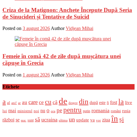
Criza de la Matignon: Anchete Începute După Seria
de Sinucideri și Tentative de Suicid
Posted on
3 august 2026
Author
Vidjean Mihai
Femeie în comă 42 de zile după mușcătura unei
căpușe în Grecia
Posted on
1 august 2026
Author
Vidjean Mihai
Etichete
de
a
din
la
cu
care
ce
că
au
fost
live
după
este
al
fi
ani!
ar
despre
pentru
o
pe
romania
mai
nu
ministrul
rusia
lui
noi
români
putin
ora
în
și
un
să
ucraina
război
se
update
ziua
va
sunt
sua:
ultima
vor