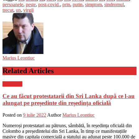
persoanele
,
peste
,
post-covid.
,
prin
,
putin
,
simptom
,
sindromul
,
trecut
,
un
,
virgil
Marius Leontiuc
Related Articles
Știri Flash
Ce au făcut protestatarii din Sri Lanka după ce l-au
alungat pe președinte din reședința oficială
Posted on
9 iulie 2022
Author
Marius Leontiuc
Numeroși protestatari au pătruns, sâmbătă, în reședința oficială din
Colombo a președintelui din Sri Lanka, în timp ce manifestațiile
masive din capitala comercială a statului au adunat peste 100.000 de