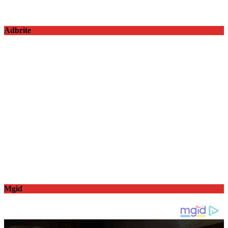
Adbrite
Mgid