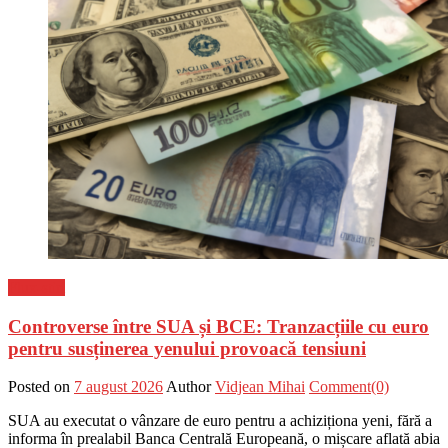
Flux-stiri
Controverse între SUA și BCE: Tranzacțiile cu euro
pentru susținerea yenului provoacă tensiuni
Posted on
7 august 2026
Author
Vidjean Mihai
Comment(0)
SUA au executat o vânzare de euro pentru a achiziționa yeni, fără a
informa în prealabil Banca Centrală Europeană, o mișcare aflată abia