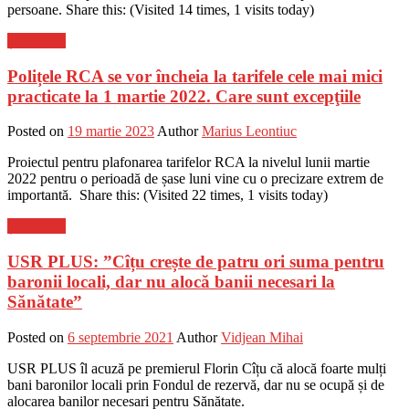
persoane. Share this: (Visited 14 times, 1 visits today)
Știri Flash
Polițele RCA se vor încheia la tarifele cele mai mici
practicate la 1 martie 2022. Care sunt excepţiile
Posted on
19 martie 2023
Author
Marius Leontiuc
Proiectul pentru plafonarea tarifelor RCA la nivelul lunii martie
2022 pentru o perioadă de șase luni vine cu o precizare extrem de
importantă. Share this: (Visited 22 times, 1 visits today)
Știri Flash
USR PLUS: ”Cîțu crește de patru ori suma pentru
baronii locali, dar nu alocă banii necesari la
Sănătate”
Posted on
6 septembrie 2021
Author
Vidjean Mihai
USR PLUS îl acuză pe premierul Florin Cîțu că alocă foarte mulți
bani baronilor locali prin Fondul de rezervă, dar nu se ocupă și de
alocarea banilor necesari pentru Sănătate.