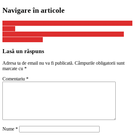
Navigare în articole
Bianca a murit subit, la doar 23 de ani, în timp ce se pregătea să iasă
în oraș
Prognoza specială pentru iarna şi anul 2023. Directoarea ANM,
anunţ în exclusivitate
Lasă un răspuns
Adresa ta de email nu va fi publicată.
Câmpurile obligatorii sunt
marcate cu
*
Comentariu
*
Nume
*