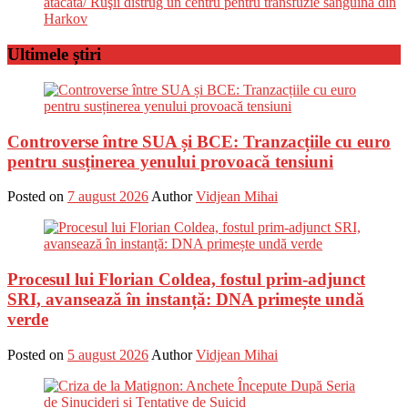
atacată/ Ruşii distrug un centru pentru transfuzie sanguină din
Harkov
Ultimele știri
Controverse între SUA și BCE: Tranzacțiile cu euro
pentru susținerea yenului provoacă tensiuni
Posted on
7 august 2026
Author
Vidjean Mihai
Procesul lui Florian Coldea, fostul prim-adjunct
SRI, avansează în instanță: DNA primește undă
verde
Posted on
5 august 2026
Author
Vidjean Mihai