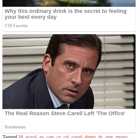
Tagged
58
,
acuză
,
au
,
care
,
ce
,
cel
,
covid
,
dintre
,
dr.
,
este
,
musta:
,