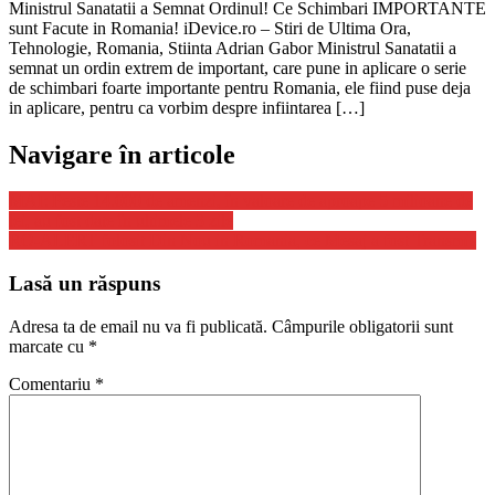
Ministrul Sanatatii a Semnat Ordinul! Ce Schimbari IMPORTANTE
sunt Facute in Romania! iDevice.ro – Stiri de Ultima Ora,
Tehnologie, Romania, Stiinta Adrian Gabor Ministrul Sanatatii a
semnat un ordin extrem de important, care pune in aplicare o serie
de schimbari foarte importante pentru Romania, ele fiind puse deja
in aplicare, pentru ca vorbim despre infiintarea […]
Navigare în articole
MAI: Peste 14.000 de amenzi, în valoare de aproape 5 milioane de
lei, au fost date în ultimele 3 zile
RO-ALERT folosit Din Nou in Romania, ce Mesaj a fost Transmis
Lasă un răspuns
Adresa ta de email nu va fi publicată.
Câmpurile obligatorii sunt
marcate cu
*
Comentariu
*