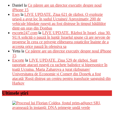
Daniel
la
Ce părere are un director executiv despre noul
iPhone 15
Eses
la
LIVE UPDATE. Ziua 621 de război. O explozie
uriașă a avut loc în sudul Ucrainei/ Aproximativ 200 de
vehicule blindate rusești au fost distruse în timpul bătăliilor
dintr-un oraș din Donbas
escorte247.com
la
LIVE UPDATE. Război în Israel, ziua 30.
SUA solicită o pauză în luptă/ Israelul spune că are nevoie de
progrese în ceea ce privește eliberarea ostaticilor înainte de a
accepta orice pauză în ofensiva sa
Yetta
la
Ce părere are un director executiv despre noul iPhone
15
Escorte
la
LIVE UPDATE. Ziua 529 de război. Sunt
raportate atacuri rusești cu rachete balistice şi hipersonice în
toată Ucraina. Maria Zaharova a jurat răzbunare/
Universitatea de Economie și Comerț din Donețk a fost
atacată/ Ruşii distrug un centru pentru transfuzie sanguină din
Harkov
Ultimele știri