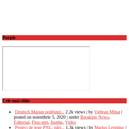
Purple
Cele mai citite
Deutsch Marian polițistul...
2.2k views
|
by
Vidjean Mihai
|
posted on noiembrie 5, 2020
|
under
Breaking News
,
Editorial
,
Flux-stiri
,
Justitie
,
Video
Proiect de lege PNL: pări...
1.3k views
|
by
Marius Leontiuc
|