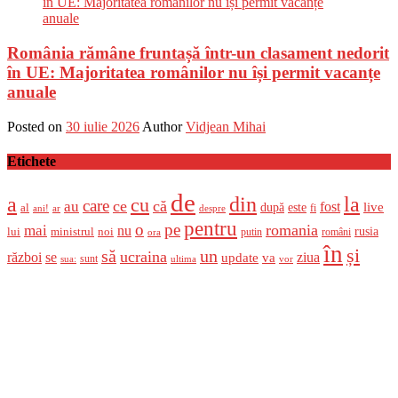
România rămâne fruntașă într-un clasament nedorit
în UE: Majoritatea românilor nu își permit vacanțe
anuale
Posted on
30 iulie 2026
Author
Vidjean Mihai
Etichete
de
a
din
la
cu
care
ce
că
au
fost
live
după
este
al
fi
ani!
ar
despre
pentru
o
pe
romania
mai
nu
ministrul
rusia
lui
noi
români
putin
ora
în
și
un
să
ucraina
război
se
update
ziua
va
sunt
sua:
ultima
vor