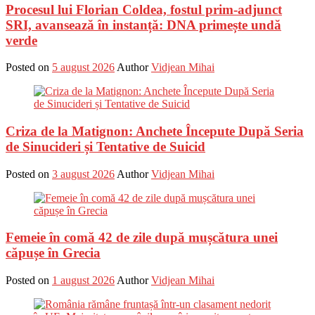
Procesul lui Florian Coldea, fostul prim-adjunct
SRI, avansează în instanță: DNA primește undă
verde
Posted on
5 august 2026
Author
Vidjean Mihai
Criza de la Matignon: Anchete Începute După Seria
de Sinucideri și Tentative de Suicid
Posted on
3 august 2026
Author
Vidjean Mihai
Femeie în comă 42 de zile după mușcătura unei
căpușe în Grecia
Posted on
1 august 2026
Author
Vidjean Mihai