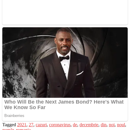
Tagged
2021
,
27
,
cazuri
,
coronavirus
,
de
,
decembrie
,
din
,
noi
,
noul
,
număr
,
romania