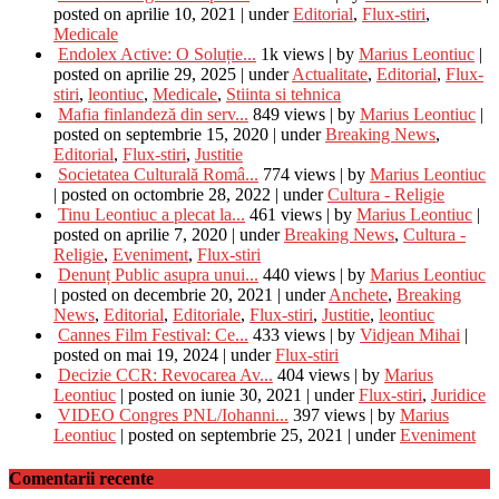
posted on aprilie 10, 2021
|
under
Editorial
,
Flux-stiri
,
Medicale
Endolex Active: O Soluție...
1k views
|
by
Marius Leontiuc
|
posted on aprilie 29, 2025
|
under
Actualitate
,
Editorial
,
Flux-
stiri
,
leontiuc
,
Medicale
,
Stiinta si tehnica
Mafia finlandeză din serv...
849 views
|
by
Marius Leontiuc
|
posted on septembrie 15, 2020
|
under
Breaking News
,
Editorial
,
Flux-stiri
,
Justitie
Societatea Culturală Româ...
774 views
|
by
Marius Leontiuc
|
posted on octombrie 28, 2022
|
under
Cultura - Religie
Tinu Leontiuc a plecat la...
461 views
|
by
Marius Leontiuc
|
posted on aprilie 7, 2020
|
under
Breaking News
,
Cultura -
Religie
,
Eveniment
,
Flux-stiri
Denunț Public asupra unui...
440 views
|
by
Marius Leontiuc
|
posted on decembrie 20, 2021
|
under
Anchete
,
Breaking
News
,
Editorial
,
Editoriale
,
Flux-stiri
,
Justitie
,
leontiuc
Cannes Film Festival: Ce...
433 views
|
by
Vidjean Mihai
|
posted on mai 19, 2024
|
under
Flux-stiri
Decizie CCR: Revocarea Av...
404 views
|
by
Marius
Leontiuc
|
posted on iunie 30, 2021
|
under
Flux-stiri
,
Juridice
VIDEO Congres PNL/Iohanni...
397 views
|
by
Marius
Leontiuc
|
posted on septembrie 25, 2021
|
under
Eveniment
Comentarii recente