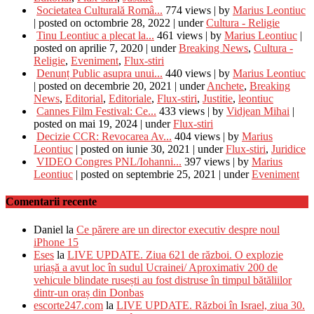
Societatea Culturală Româ...
774 views
|
by
Marius Leontiuc
|
posted on octombrie 28, 2022
|
under
Cultura - Religie
Tinu Leontiuc a plecat la...
461 views
|
by
Marius Leontiuc
|
posted on aprilie 7, 2020
|
under
Breaking News
,
Cultura -
Religie
,
Eveniment
,
Flux-stiri
Denunț Public asupra unui...
440 views
|
by
Marius Leontiuc
|
posted on decembrie 20, 2021
|
under
Anchete
,
Breaking
News
,
Editorial
,
Editoriale
,
Flux-stiri
,
Justitie
,
leontiuc
Cannes Film Festival: Ce...
433 views
|
by
Vidjean Mihai
|
posted on mai 19, 2024
|
under
Flux-stiri
Decizie CCR: Revocarea Av...
404 views
|
by
Marius
Leontiuc
|
posted on iunie 30, 2021
|
under
Flux-stiri
,
Juridice
VIDEO Congres PNL/Iohanni...
397 views
|
by
Marius
Leontiuc
|
posted on septembrie 25, 2021
|
under
Eveniment
Comentarii recente
Daniel
la
Ce părere are un director executiv despre noul
iPhone 15
Eses
la
LIVE UPDATE. Ziua 621 de război. O explozie
uriașă a avut loc în sudul Ucrainei/ Aproximativ 200 de
vehicule blindate rusești au fost distruse în timpul bătăliilor
dintr-un oraș din Donbas
escorte247.com
la
LIVE UPDATE. Război în Israel, ziua 30.