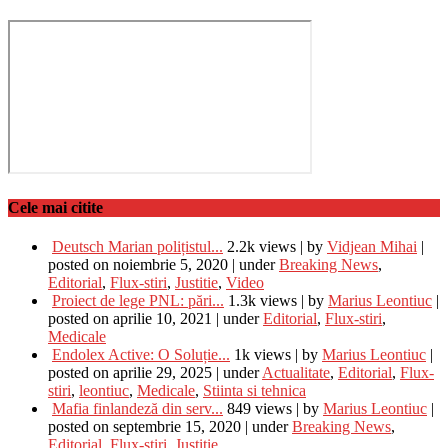
Cele mai citite
Deutsch Marian polițistul...
2.2k views
|
by
Vidjean Mihai
|
posted on noiembrie 5, 2020
|
under
Breaking News
,
Editorial
,
Flux-stiri
,
Justitie
,
Video
Proiect de lege PNL: pări...
1.3k views
|
by
Marius Leontiuc
|
posted on aprilie 10, 2021
|
under
Editorial
,
Flux-stiri
,
Medicale
Endolex Active: O Soluție...
1k views
|
by
Marius Leontiuc
|
posted on aprilie 29, 2025
|
under
Actualitate
,
Editorial
,
Flux-
stiri
,
leontiuc
,
Medicale
,
Stiinta si tehnica
Mafia finlandeză din serv...
849 views
|
by
Marius Leontiuc
|
posted on septembrie 15, 2020
|
under
Breaking News
,
Editorial
,
Flux-stiri
,
Justitie