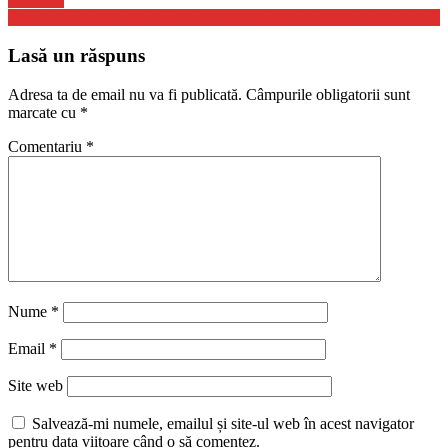
1300 de Oameni Ar fi Blocati sub Ramasitele Teatrului din Mariupol
Lasă un răspuns
Adresa ta de email nu va fi publicată.
Câmpurile obligatorii sunt
marcate cu
*
Comentariu
*
Nume
*
Email
*
Site web
Salvează-mi numele, emailul și site-ul web în acest navigator
pentru data viitoare când o să comentez.