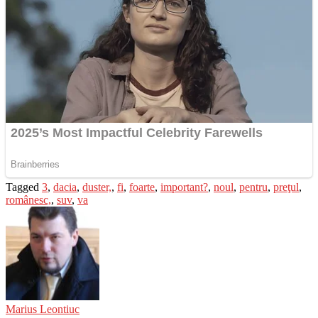
Tagged
3
,
dacia
,
duster,
,
fi
,
foarte
,
important?
,
noul
,
pentru
,
preţul
,
românesc,
,
suv
,
va
Marius Leontiuc