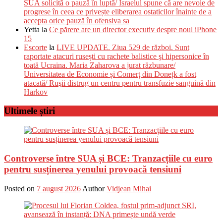
SUA solicită o pauză în luptă/ Israelul spune că are nevoie de
progrese în ceea ce privește eliberarea ostaticilor înainte de a
accepta orice pauză în ofensiva sa
Yetta
la
Ce părere are un director executiv despre noul iPhone
15
Escorte
la
LIVE UPDATE. Ziua 529 de război. Sunt
raportate atacuri rusești cu rachete balistice şi hipersonice în
toată Ucraina. Maria Zaharova a jurat răzbunare/
Universitatea de Economie și Comerț din Donețk a fost
atacată/ Ruşii distrug un centru pentru transfuzie sanguină din
Harkov
Ultimele știri
Controverse între SUA și BCE: Tranzacțiile cu euro
pentru susținerea yenului provoacă tensiuni
Posted on
7 august 2026
Author
Vidjean Mihai