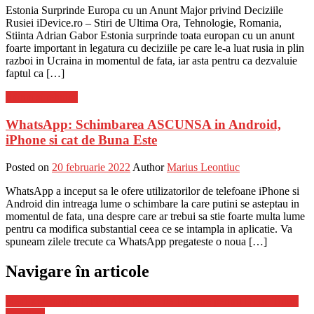
Estonia Surprinde Europa cu un Anunt Major privind Deciziile
Rusiei iDevice.ro – Stiri de Ultima Ora, Tehnologie, Romania,
Stiinta Adrian Gabor Estonia surprinde toata europan cu un anunt
foarte important in legatura cu deciziile pe care le-a luat rusia in plin
razboi in Ucraina in momentul de fata, iar asta pentru ca dezvaluie
faptul ca […]
Stiinta si tehnica
WhatsApp: Schimbarea ASCUNSA in Android,
iPhone si cat de Buna Este
Posted on
20 februarie 2022
Author
Marius Leontiuc
WhatsApp a inceput sa le ofere utilizatorilor de telefoane iPhone si
Android din intreaga lume o schimbare la care putini se asteptau in
momentul de fata, una despre care ar trebui sa stie foarte multa lume
pentru ca modifica substantial ceea ce se intampla in aplicatie. Va
spuneam zilele trecute ca WhatsApp pregateste o noua […]
Navigare în articole
Netflix: Anuntul OFICIAL, Datele de Lansare pentru Doua Titluri
Populare