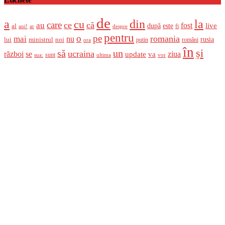
de
a
din
la
cu
care
ce
că
au
fost
live
după
este
al
fi
ani!
ar
despre
pentru
o
pe
romania
mai
nu
ministrul
rusia
lui
noi
români
putin
ora
în
și
un
să
ucraina
război
se
update
ziua
va
sunt
sua:
ultima
vor