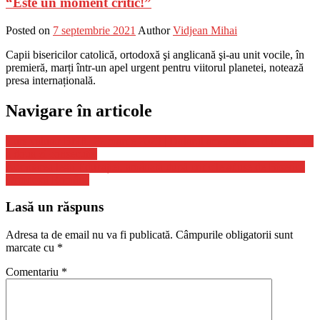
“Este un moment critic!”
Posted on
7 septembrie 2021
Author
Vidjean Mihai
Capii bisericilor catolică, ortodoxă şi anglicană şi-au unit vocile, în
premieră, marți într-un apel urgent pentru viitorul planetei, notează
presa internațională.
Navigare în articole
Curs valutar BNR, 22 martie 2023 | Dolarul american se duce în jos,
a doua zi consecutiv
Adoptarea legii Educației, amânată după criticile aduse de Biserica
Ortodoxă Română
Lasă un răspuns
Adresa ta de email nu va fi publicată.
Câmpurile obligatorii sunt
marcate cu
*
Comentariu
*