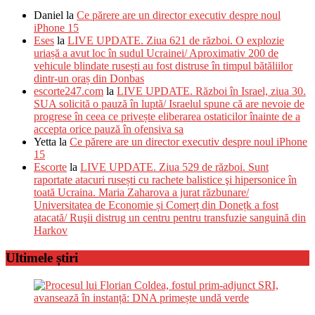
Daniel
la
Ce părere are un director executiv despre noul
iPhone 15
Eses
la
LIVE UPDATE. Ziua 621 de război. O explozie
uriașă a avut loc în sudul Ucrainei/ Aproximativ 200 de
vehicule blindate rusești au fost distruse în timpul bătăliilor
dintr-un oraș din Donbas
escorte247.com
la
LIVE UPDATE. Război în Israel, ziua 30.
SUA solicită o pauză în luptă/ Israelul spune că are nevoie de
progrese în ceea ce privește eliberarea ostaticilor înainte de a
accepta orice pauză în ofensiva sa
Yetta
la
Ce părere are un director executiv despre noul iPhone
15
Escorte
la
LIVE UPDATE. Ziua 529 de război. Sunt
raportate atacuri rusești cu rachete balistice şi hipersonice în
toată Ucraina. Maria Zaharova a jurat răzbunare/
Universitatea de Economie și Comerț din Donețk a fost
atacată/ Ruşii distrug un centru pentru transfuzie sanguină din
Harkov
Ultimele știri