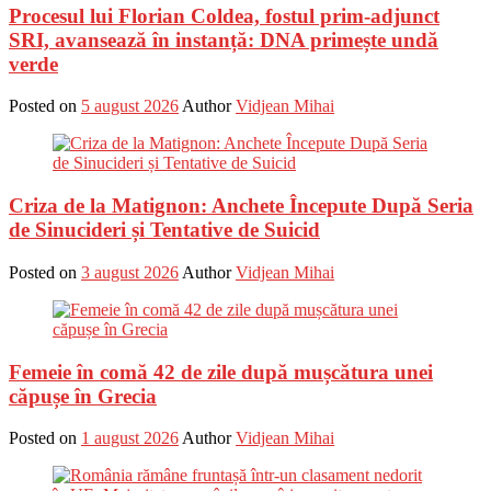
Procesul lui Florian Coldea, fostul prim-adjunct
SRI, avansează în instanță: DNA primește undă
verde
Posted on
5 august 2026
Author
Vidjean Mihai
Criza de la Matignon: Anchete Începute După Seria
de Sinucideri și Tentative de Suicid
Posted on
3 august 2026
Author
Vidjean Mihai
Femeie în comă 42 de zile după mușcătura unei
căpușe în Grecia
Posted on
1 august 2026
Author
Vidjean Mihai