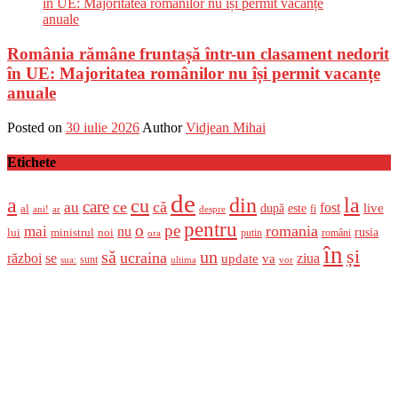
România rămâne fruntașă într-un clasament nedorit
în UE: Majoritatea românilor nu își permit vacanțe
anuale
Posted on
30 iulie 2026
Author
Vidjean Mihai
Etichete
de
a
din
la
cu
care
ce
că
au
fost
live
după
este
al
fi
ani!
ar
despre
pentru
o
pe
romania
mai
nu
ministrul
rusia
lui
noi
români
putin
ora
în
și
un
să
ucraina
război
se
update
ziua
va
sunt
sua:
ultima
vor