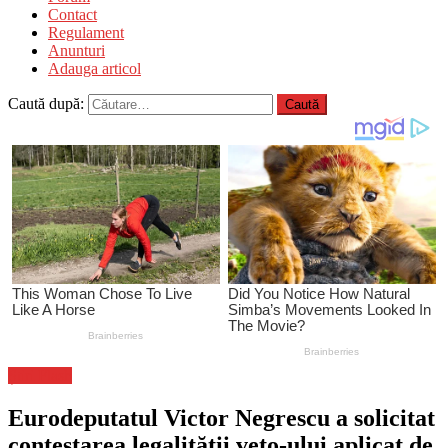
Contact
Regulament
Anunturi
Adauga articol
Caută după:
Știri Flash
Eurodeputatul Victor Negrescu a solicitat
contestarea legalității veto-ului aplicat de