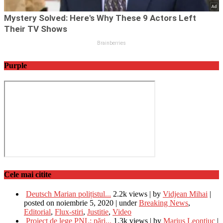
Purple
Cele mai citite
Deutsch Marian polițistul...
2.2k views
|
by
Vidjean Mihai
|
posted on noiembrie 5, 2020
|
under
Breaking News
,
Editorial
,
Flux-stiri
,
Justitie
,
Video
Proiect de lege PNL: pări...
1.3k views
|
by
Marius Leontiuc
|