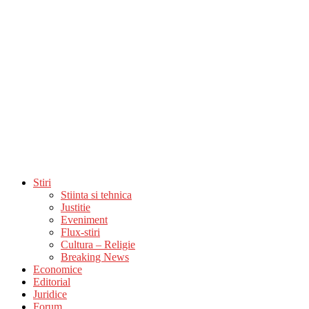
Stiri
Stiinta si tehnica
Justitie
Eveniment
Flux-stiri
Cultura – Religie
Breaking News
Economice
Editorial
Juridice
Forum