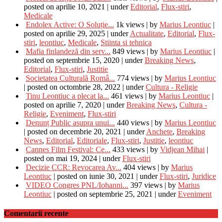
posted on aprilie 10, 2021
|
under
Editorial
,
Flux-stiri
,
Medicale
Endolex Active: O Soluție...
1k views
|
by
Marius Leontiuc
|
posted on aprilie 29, 2025
|
under
Actualitate
,
Editorial
,
Flux-
stiri
,
leontiuc
,
Medicale
,
Stiinta si tehnica
Mafia finlandeză din serv...
849 views
|
by
Marius Leontiuc
|
posted on septembrie 15, 2020
|
under
Breaking News
,
Editorial
,
Flux-stiri
,
Justitie
Societatea Culturală Româ...
774 views
|
by
Marius Leontiuc
|
posted on octombrie 28, 2022
|
under
Cultura - Religie
Tinu Leontiuc a plecat la...
461 views
|
by
Marius Leontiuc
|
posted on aprilie 7, 2020
|
under
Breaking News
,
Cultura -
Religie
,
Eveniment
,
Flux-stiri
Denunț Public asupra unui...
440 views
|
by
Marius Leontiuc
|
posted on decembrie 20, 2021
|
under
Anchete
,
Breaking
News
,
Editorial
,
Editoriale
,
Flux-stiri
,
Justitie
,
leontiuc
Cannes Film Festival: Ce...
433 views
|
by
Vidjean Mihai
|
posted on mai 19, 2024
|
under
Flux-stiri
Decizie CCR: Revocarea Av...
404 views
|
by
Marius
Leontiuc
|
posted on iunie 30, 2021
|
under
Flux-stiri
,
Juridice
VIDEO Congres PNL/Iohanni...
397 views
|
by
Marius
Leontiuc
|
posted on septembrie 25, 2021
|
under
Eveniment
Comentarii recente