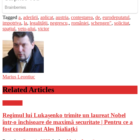
Tagged
a
,
aderării
,
aplicat
,
austria
,
contestarea
,
de
,
eurodeputatul
,
impotriva
,
la
,
legalității
,
negrescu,
,
româniei
,
schengen"
,
solicitat
,
spațiul
,
veto-ului
,
victor
Marius Leontiuc
Related Articles
Știri Flash
Regimul lui Lukașenko trimite un laureat Nobel
într-o închisoare de maximă securitate | Pentru ce a
fost condamnat Ales Bialiațki