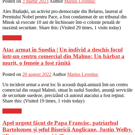
Posted on
3 martie 2023
Author
Marius Leontiuc
Ales Bialiațki, un activist pro-democrație din Belarus, laureat al
Premiului Nobel pentru Pace, a fost condamnat de un tribunal din
Minsk să execute 10 ani de închisoare într-o colonie penală de
maximă securitate. Share this: (Visited 29 times, 1 visits today)
Știri Flash
Atac armat în Suedia | Un individ a deschis focul
într-un centru comercial din Malmo: Un bărbat a
murit, o femeie a fost rănită
Posted on
20 august 2022
Author
Marius Leontiuc
Un incident armat a avut loc în această după-amiază într-un centru
comercial din oraşul Malmö, situat în sudul Suediei, anunţă serviciile
de securitate suedeze, precizând că autorul atacului a fost reţinut.
Share this: (Visited 19 times, 1 visits today)
Știri Flash
Apel urgent făcut de Papa Francisc, patriarhul
Bartolomeu și șeful Bisericii Anglicane, Justin Welby.