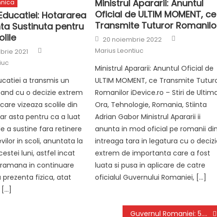
Ministrul Apararii: Anuntul
ehnica
Oficial de ULTIM MOMENT, ce
 Educatiei: Hotararea
Transmite Tuturor Romanilo
ta Sustinuta pentru
lile
Author
Posted
20 noiembrie 2022
on
Author
Marius Leontiuc
rie 2021
iuc
Ministrul Apararii: Anuntul Oficial de
ucatiei a transmis un
ULTIM MOMENT, ce Transmite Tutur
and cu o decizie extrem
Romanilor iDevice.ro – Stiri de Ultim
care vizeaza scolile din
Ora, Tehnologie, Romania, Stiinta
iar asta pentru ca a luat
Adrian Gabor Ministrul Apararii ii
e a sustine fara retinere
anunta in mod oficial pe romanii di
vilor in scoli, anuntata la
intreaga tara in legatura cu o deciz
estei luni, astfel incat
extrem de importanta care a fost
 ramana in continuare
luata si pusa in aplicare de catre
 prezenta fizica, atat
oficialul Guvernului Romaniei, […]
 […]
Guvernul Romaniei: 5.8 Milioane de Romani Vaccinati Pana Acum