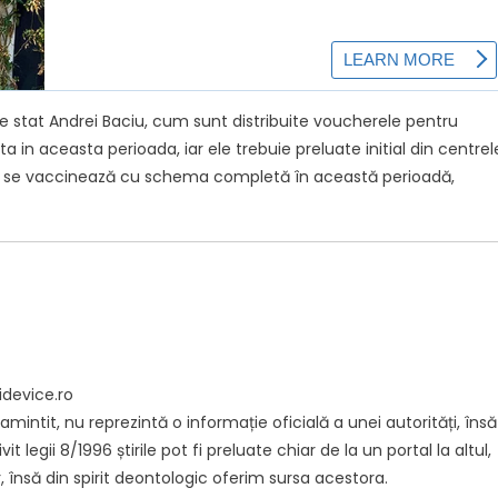
 de stat Andrei Baciu, cum sunt distribuite voucherele pentru
 aceasta perioada, iar ele trebuie preluate initial din centrel
re se vaccinează cu schema completă în această perioadă,
idevice.ro
intit, nu reprezintă o informație oficială a unei autorități, însă
it legii 8/1996 știrile pot fi preluate chiar de la un portal la altul,
, însă din spirit deontologic oferim sursa acestora.