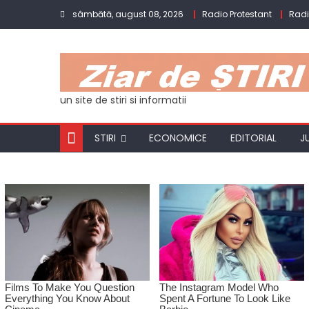
Skip
sâmbătă, august 08, 2026
Radio Protestant
Rad
to
content
un site de stiri si informatii
STIRI
ECONOMICE
EDITORIAL
J