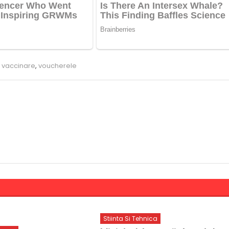
,
vaccinare
,
voucherele
Stiinta Si Tehnica