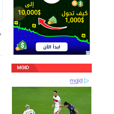
e
MGID