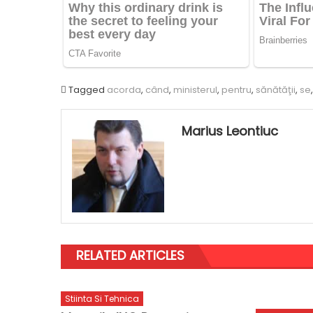
Tagged
acorda
,
când
,
ministerul
,
pentru
,
sănătăţii
,
se
Marius Leontiuc
RELATED ARTICLES
Stiinta Si Tehnica