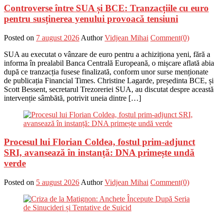
Controverse între SUA și BCE: Tranzacțiile cu euro
pentru susținerea yenului provoacă tensiuni
Posted on
7 august 2026
Author
Vidjean Mihai
Comment(0)
SUA au executat o vânzare de euro pentru a achiziționa yeni, fără a
informa în prealabil Banca Centrală Europeană, o mișcare aflată abia
după ce tranzacția fusese finalizată, conform unor surse menționate
de publicația Financial Times. Christine Lagarde, președinta BCE, și
Scott Bessent, secretarul Trezoreriei SUA, au discutat despre această
intervenție sâmbătă, potrivit uneia dintre […]
Procesul lui Florian Coldea, fostul prim-adjunct
SRI, avansează în instanță: DNA primește undă
verde
Posted on
5 august 2026
Author
Vidjean Mihai
Comment(0)