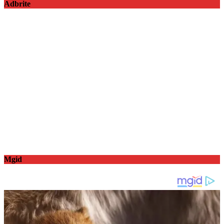
Adbrite
Mgid