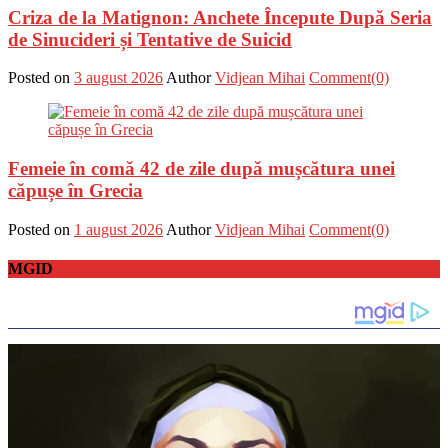
Criza de la Matignon: Anchete Începute După Seria
de Sinucideri și Tentative de Suicid
Posted on
3 august 2026
Author
Vidjean Mihai
Comment(0)
Femeie în comă 42 de zile după mușcătura unei
căpușe în Grecia
Posted on
1 august 2026
Author
Vidjean Mihai
Comment(0)
MGID