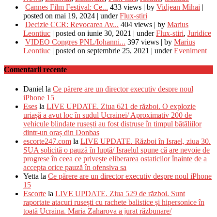
Cannes Film Festival: Ce...
433 views
|
by
Vidjean Mihai
|
posted on mai 19, 2024
|
under
Flux-stiri
Decizie CCR: Revocarea Av...
404 views
|
by
Marius
Leontiuc
|
posted on iunie 30, 2021
|
under
Flux-stiri
,
Juridice
VIDEO Congres PNL/Iohanni...
397 views
|
by
Marius
Leontiuc
|
posted on septembrie 25, 2021
|
under
Eveniment
Comentarii recente
Daniel
la
Ce părere are un director executiv despre noul
iPhone 15
Eses
la
LIVE UPDATE. Ziua 621 de război. O explozie
uriașă a avut loc în sudul Ucrainei/ Aproximativ 200 de
vehicule blindate rusești au fost distruse în timpul bătăliilor
dintr-un oraș din Donbas
escorte247.com
la
LIVE UPDATE. Război în Israel, ziua 30.
SUA solicită o pauză în luptă/ Israelul spune că are nevoie de
progrese în ceea ce privește eliberarea ostaticilor înainte de a
accepta orice pauză în ofensiva sa
Yetta
la
Ce părere are un director executiv despre noul iPhone
15
Escorte
la
LIVE UPDATE. Ziua 529 de război. Sunt
raportate atacuri rusești cu rachete balistice şi hipersonice în
toată Ucraina. Maria Zaharova a jurat răzbunare/