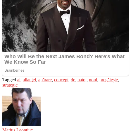
Tagged
al
,
alianţei
,
apărare
,
concept
,
de
,
nato,
,
noul
,
pregătește
,
strategic
Marius Leontiuc