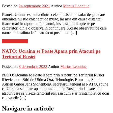
Posted on
24 septembrie 2021
Author
Marius Leontiuc
Planeta Uranus este una dintre cele din sistemul solar despre care
omenirea nu stie chiar atat de multe, iar asta din cauza distantei
foarte mari in raport cu Pamantul, insa asta nu ii opreste pe
cercetatori din a o observa in continuare. Aceste observatii pe care
oamenii de stiinta le fac au facut posibila o […]
Stiinta si tehnica
NATO: Ucraina se Poate Apara prin Atacuri pe
Teritoriul Rusiei
Posted on
8 decembrie 2022
Author
Marius Leontiuc
NATO: Ucraina se Poate Apara prin Atacuri pe Teritoriul Rusiei
iDevice.ro – Stiri de Ultima Ora, Tehnologie, Romania, Stiinta
Adrian Gabor Jens Stoltenberg, secretarul general al NATO, spune
ca Ucraina se poate apara in razboiul cu Rusia prin lansarea de
atacuri care sa vizeze teritoriul rus, asa cum s-ar fi intamplat cu doar
cateva zile […]
Navigare în articole