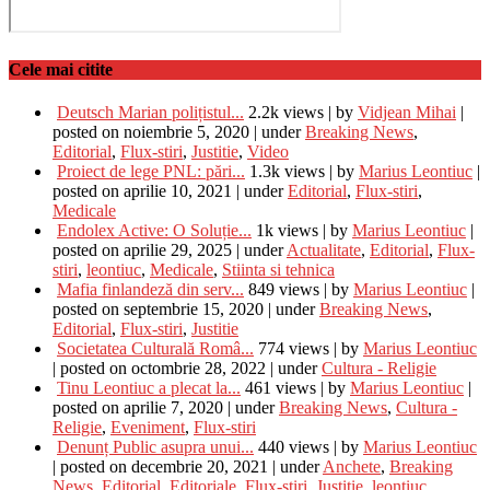
Cele mai citite
Deutsch Marian polițistul...
2.2k views
|
by
Vidjean Mihai
|
posted on noiembrie 5, 2020
|
under
Breaking News
,
Editorial
,
Flux-stiri
,
Justitie
,
Video
Proiect de lege PNL: pări...
1.3k views
|
by
Marius Leontiuc
|
posted on aprilie 10, 2021
|
under
Editorial
,
Flux-stiri
,
Medicale
Endolex Active: O Soluție...
1k views
|
by
Marius Leontiuc
|
posted on aprilie 29, 2025
|
under
Actualitate
,
Editorial
,
Flux-
stiri
,
leontiuc
,
Medicale
,
Stiinta si tehnica
Mafia finlandeză din serv...
849 views
|
by
Marius Leontiuc
|
posted on septembrie 15, 2020
|
under
Breaking News
,
Editorial
,
Flux-stiri
,
Justitie
Societatea Culturală Româ...
774 views
|
by
Marius Leontiuc
|
posted on octombrie 28, 2022
|
under
Cultura - Religie
Tinu Leontiuc a plecat la...
461 views
|
by
Marius Leontiuc
|
posted on aprilie 7, 2020
|
under
Breaking News
,
Cultura -
Religie
,
Eveniment
,
Flux-stiri
Denunț Public asupra unui...
440 views
|
by
Marius Leontiuc
|
posted on decembrie 20, 2021
|
under
Anchete
,
Breaking
News
,
Editorial
,
Editoriale
,
Flux-stiri
,
Justitie
,
leontiuc