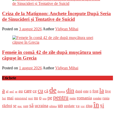
Criza de la Matignon: Anchete Începute După Seria
de Sinucideri și Tentative de Suicid
Posted on
3 august 2026
Author
Vidjean Mihai
Femeie în comă 42 de zile după mușcătura unei
căpușe în Grecia
Posted on
1 august 2026
Author
Vidjean Mihai
Etichete
de
a
din
la
cu
care
ce
că
au
fost
live
după
este
al
fi
ani!
ar
despre
pentru
o
pe
romania
mai
nu
ministrul
rusia
lui
noi
români
putin
ora
în
și
un
să
ucraina
război
se
update
ziua
va
sunt
sua:
ultima
vor