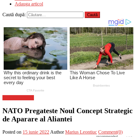
Adauga articol
Caută după:
Stiinta si tehnica
NATO Pregateste Noul Concept Strategic
de Aparare al Aliantei
Posted on
15 iunie 2022
Author
Marius Leontiuc
Comment(0)