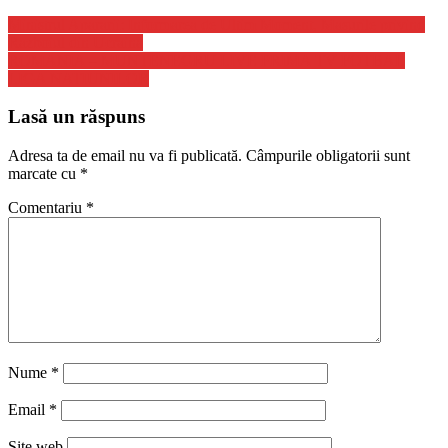
Ministrul Apararii: Informarea de Ultim Moment, Masurile privind
Razboiul din Ucraina
ROMANIA – MUNTENEGRU LIVE PRIMA TV FOTBAL
LIGA NATIUNILOR
Lasă un răspuns
Adresa ta de email nu va fi publicată.
Câmpurile obligatorii sunt
marcate cu
*
Comentariu
*
Nume
*
Email
*
Site web