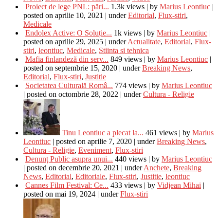
Proiect de lege PNL: pări...
1.3k views
|
by
Marius Leontiuc
|
posted on aprilie 10, 2021
|
under
Editorial
,
Flux-stiri
,
Medicale
Endolex Active: O Soluție...
1k views
|
by
Marius Leontiuc
|
posted on aprilie 29, 2025
|
under
Actualitate
,
Editorial
,
Flux-
stiri
,
leontiuc
,
Medicale
,
Stiinta si tehnica
Mafia finlandeză din serv...
849 views
|
by
Marius Leontiuc
|
posted on septembrie 15, 2020
|
under
Breaking News
,
Editorial
,
Flux-stiri
,
Justitie
Societatea Culturală Româ...
774 views
|
by
Marius Leontiuc
|
posted on octombrie 28, 2022
|
under
Cultura - Religie
Tinu Leontiuc a plecat la...
461 views
|
by
Marius
Leontiuc
|
posted on aprilie 7, 2020
|
under
Breaking News
,
Cultura - Religie
,
Eveniment
,
Flux-stiri
Denunț Public asupra unui...
440 views
|
by
Marius Leontiuc
|
posted on decembrie 20, 2021
|
under
Anchete
,
Breaking
News
,
Editorial
,
Editoriale
,
Flux-stiri
,
Justitie
,
leontiuc
Cannes Film Festival: Ce...
433 views
|
by
Vidjean Mihai
|
posted on mai 19, 2024
|
under
Flux-stiri