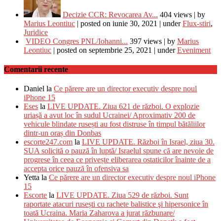
Decizie CCR: Revocarea Av...
404 views
|
by
Marius Leontiuc
|
posted on iunie 30, 2021
|
under
Flux-stiri
,
Juridice
VIDEO Congres PNL/Iohanni...
397 views
|
by
Marius
Leontiuc
|
posted on septembrie 25, 2021
|
under
Eveniment
Comentarii recente
Daniel
la
Ce părere are un director executiv despre noul
iPhone 15
Eses
la
LIVE UPDATE. Ziua 621 de război. O explozie
uriașă a avut loc în sudul Ucrainei/ Aproximativ 200 de
vehicule blindate rusești au fost distruse în timpul bătăliilor
dintr-un oraș din Donbas
escorte247.com
la
LIVE UPDATE. Război în Israel, ziua 30.
SUA solicită o pauză în luptă/ Israelul spune că are nevoie de
progrese în ceea ce privește eliberarea ostaticilor înainte de a
accepta orice pauză în ofensiva sa
Yetta
la
Ce părere are un director executiv despre noul iPhone
15
Escorte
la
LIVE UPDATE. Ziua 529 de război. Sunt
raportate atacuri rusești cu rachete balistice şi hipersonice în
toată Ucraina. Maria Zaharova a jurat răzbunare/