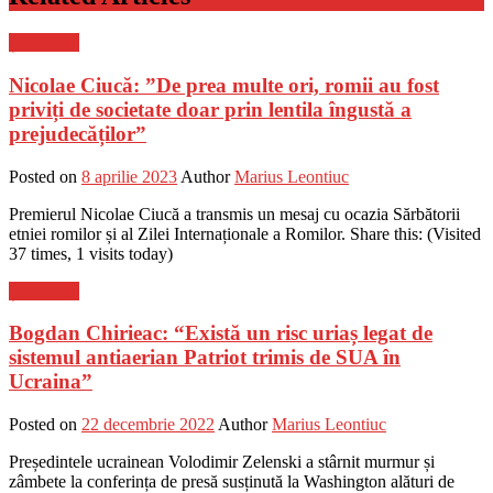
Știri Flash
Nicolae Ciucă: ”De prea multe ori, romii au fost
priviți de societate doar prin lentila îngustă a
prejudecăților”
Posted on
8 aprilie 2023
Author
Marius Leontiuc
Premierul Nicolae Ciucă a transmis un mesaj cu ocazia Sărbătorii
etniei romilor și al Zilei Internaționale a Romilor. Share this: (Visited
37 times, 1 visits today)
Știri Flash
Bogdan Chirieac: “Există un risc uriaș legat de
sistemul antiaerian Patriot trimis de SUA în
Ucraina”
Posted on
22 decembrie 2022
Author
Marius Leontiuc
Președintele ucrainean Volodimir Zelenski a stârnit murmur și
zâmbete la conferința de presă susținută la Washington alături de