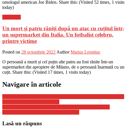
omologul american Joe Biden. Share this: (Visited 52 times, 1 visits
today)
Știri Flash
Un mort şi patru răniţi după un atac cu cuțitul într-
un supermarket din Italia. Un fotbalist celebru,
printre victime
Posted on
28 octombrie 2022
Author
Marius Leontiuc
O persoană a murit și cel puțin alte patru au fost rănite într-un
supermarket din apropiere de Milano, de o persoană înarmată cu un
cuțit. Share this: (Visited 17 times, 1 visits today)
Navigare în articole
Femeilor afgane li se interzice sportul: ”Islamul nu permite femeilor
să își descopere fața sau trupul”
Angajatul unei spălătorii auto, călcat cu mașina de un client
nemulțumit, în Capitală: ”L-a luat în plin!”
Lasă un răspuns