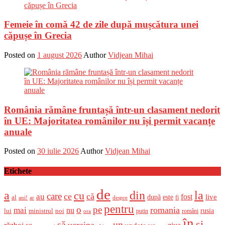
Femeie în comă 42 de zile după mușcătura unei
căpușe în Grecia
Posted on
1 august 2026
Author
Vidjean Mihai
România rămâne fruntașă într-un clasament nedorit
în UE: Majoritatea românilor nu își permit vacanțe
anuale
Posted on
30 iulie 2026
Author
Vidjean Mihai
Etichete
de
a
din
la
cu
care
ce
că
au
fost
live
după
este
al
fi
ani!
ar
despre
pentru
o
pe
romania
mai
nu
ministrul
rusia
lui
noi
români
putin
ora
în
și
un
să
ucraina