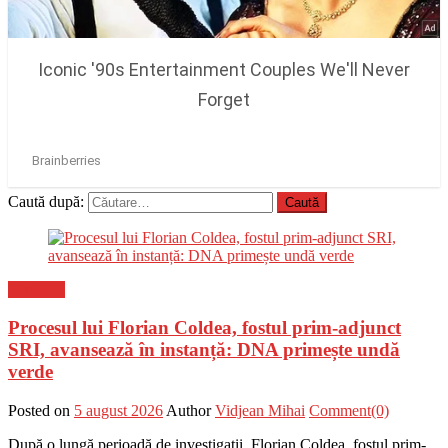
Caută după:
Flux-stiri
Procesul lui Florian Coldea, fostul prim-adjunct
SRI, avansează în instanță: DNA primește undă
verde
Posted on
5 august 2026
Author
Vidjean Mihai
Comment(0)
După o lungă perioadă de investigații, Florian Coldea, fostul prim-