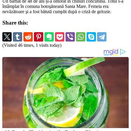
Un bărbat de 48 de ani și-a omorât în chinuri concubina. Totul s-a
întâmplat în comuna botoşăneană Santa Mare. Femeia era
nevăzătoare şi a fost bătută cumplit după o criză de gelozie.
Share this:
(Visited 46 times, 1 visits today)