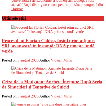
Universitatea de Economie și Comerț din Donețk a fost
atacată/ Ruşii distrug un centru pentru transfuzie sanguină din
Harkov
Ultimele știri
Procesul lui Florian Coldea, fostul prim-adjunct
SRI, avansează în instanță: DNA primește undă
verde
Posted on
5 august 2026
Author
Vidjean Mihai
Criza de la Matignon: Anchete Începute După Seria
de Sinucideri și Tentative de Suicid
Posted on
3 august 2026
Author
Vidjean Mihai