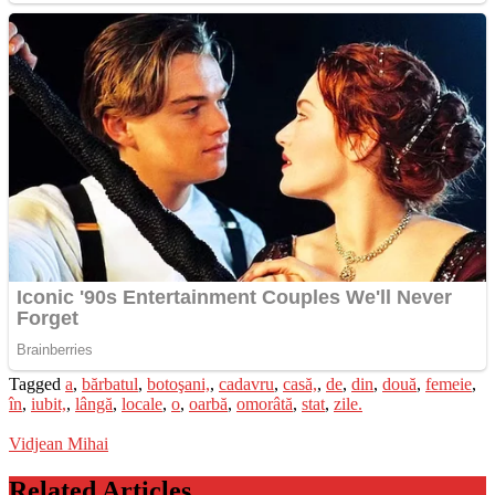
Tagged
a
,
bărbatul
,
botoşani,
,
cadavru
,
casă,
,
de
,
din
,
două
,
femeie
,
în
,
iubit,
,
lângă
,
locale
,
o
,
oarbă
,
omorâtă
,
stat
,
zile.
Vidjean Mihai
Related Articles