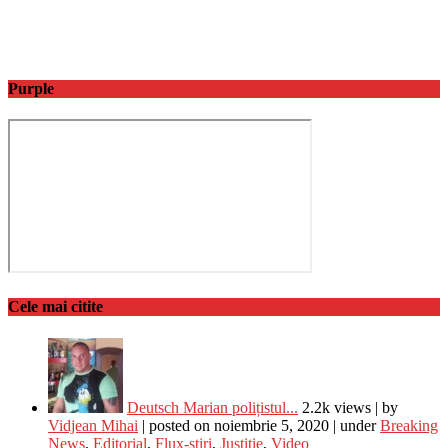
Purple
Cele mai citite
Deutsch Marian polițistul...
2.2k views
|
by
Vidjean Mihai
|
posted on noiembrie 5, 2020
|
under
Breaking
News
,
Editorial
,
Flux-stiri
,
Justitie
,
Video