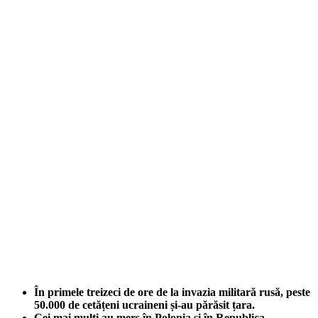
În primele treizeci de ore de la invazia militară rusă, peste
50.000 de cetățeni ucraineni și-au părăsit țara.
Cei mai mulţi au mers în Polonia şi în Republica