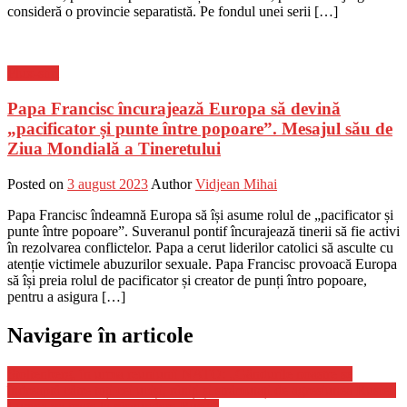
consideră o provincie separatistă. Pe fondul unei serii […]
Flux-stiri
Papa Francisc încurajează Europa să devină
„pacificator și punte între popoare”. Mesajul său de
Ziua Mondială a Tineretului
Posted on
3 august 2023
Author
Vidjean Mihai
Papa Francisc îndeamnă Europa să își asume rolul de „pacificator și
punte între popoare”. Suveranul pontif încurajează tinerii să fie activi
în rezolvarea conflictelor. Papa a cerut liderilor catolici să asculte cu
atenție victimele abuzurilor sexuale. Papa Francisc provoacă Europa
să își preia rolul de pacificator și creator de punți întro popoare,
pentru a asigura […]
Navigare în articole
Stoltenberg, în urma reuniunii NATO: „Gândurile noastre se
îndreaptă către toți cei uciși, răniți și strămutați de agresiunea Rusiei.
Lumea va trage la răspundere Rusia”