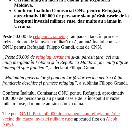
Moldova.
Conform Înaltului Comisariat ONU pentru Refugiaţi,
aproximativ 100.000 de persoane şi-au părăsit casele de la
începutul invaziei militare ruse, dar multe au rămas în
Ucraina.
Peste 50.000 de
cetăţeni ucraineni
şi-au părăsit ţara, în primele
treizeci de ore de la invazia militară rusă, anunţă Înaltul comisar
ONU pentru Refugiaţi, Filippo Grandi, citat de CNN.
„Peste 50.000 de
refugiaţi ucraineni
şi-au părăsit ţara, cei mai
mulţi mergând în Polonia şi în Republica Moldova, iar mulţi alţii se
îndreaptă spre frontiere”
, a declarat Filippo Grandi.
„Mulţumim guvernelor şi popoarelor ţărilor vecine pentru că ţin
frontierele deschise şi primesc refugiaţi”
, a subliniat Filippo Grandi.
Conform Înaltului Comisariat ONU pentru Refugiaţi, aproximativ
100.000 de persoane şi-au părăsit casele de la începutul invaziei
militare ruse, dar multe au rămas în Ucraina.
The post
ONU: Peste 50.000 de ucraineni s-au refugiat în ţările
vecine din cauza invaziei militare ruse
appeared first on
Aleph
News
.