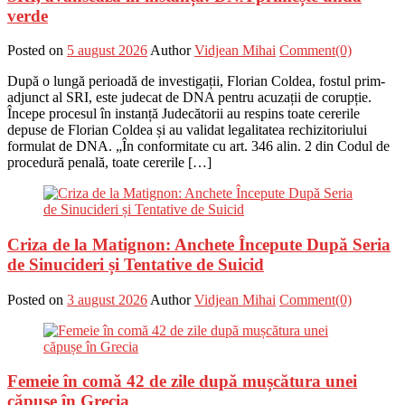
verde
Posted on
5 august 2026
Author
Vidjean Mihai
Comment(0)
După o lungă perioadă de investigații, Florian Coldea, fostul prim-
adjunct al SRI, este judecat de DNA pentru acuzații de corupție.
Începe procesul în instanță Judecătorii au respins toate cererile
depuse de Florian Coldea și au validat legalitatea rechizitoriului
formulat de DNA. „În conformitate cu art. 346 alin. 2 din Codul de
procedură penală, toate cererile […]
Criza de la Matignon: Anchete Începute După Seria
de Sinucideri și Tentative de Suicid
Posted on
3 august 2026
Author
Vidjean Mihai
Comment(0)
Femeie în comă 42 de zile după mușcătura unei
căpușe în Grecia