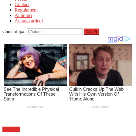
Contact
Regulament
Anunturi
Adauga articol
Caută după:
Flux-stiri