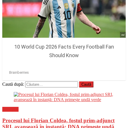
Caută după:
Flux-stiri
Procesul lui Florian Coldea, fostul prim-adjunct
SRI, avansează în instanță: DNA primește undă