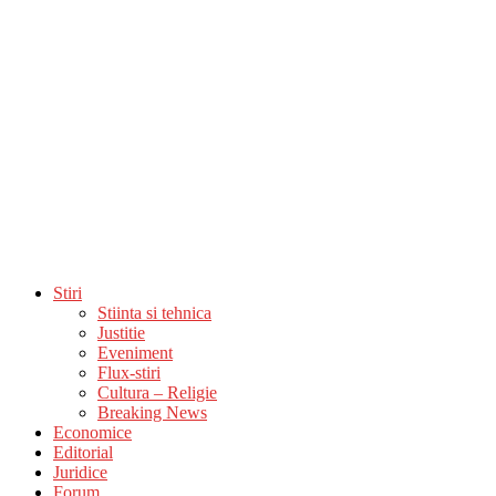
Stiri
Stiinta si tehnica
Justitie
Eveniment
Flux-stiri
Cultura – Religie
Breaking News
Economice
Editorial
Juridice
Forum