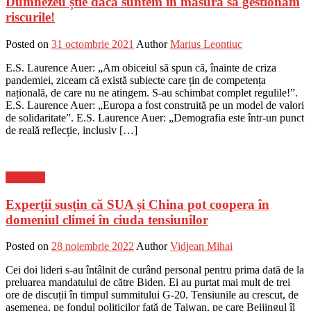
Dumnezeu știe dacă suntem în măsură să gestionăm
riscurile!
Posted on
31 octombrie 2021
Author
Marius Leontiuc
E.S. Laurence Auer: „Am obiceiul să spun că, înainte de criza
pandemiei, ziceam că există subiecte care țin de competența
națională, de care nu ne atingem. S-au schimbat complet regulile!”.
E.S. Laurence Auer: „Europa a fost construită pe un model de valori
de solidaritate”. E.S. Laurence Auer: „Demografia este într-un punct
de reală reflecție, inclusiv […]
Flux-stiri
Experții susțin că SUA și China pot coopera în
domeniul climei în ciuda tensiunilor
Posted on
28 noiembrie 2022
Author
Vidjean Mihai
Cei doi lideri s-au întâlnit de curând personal pentru prima dată de la
preluarea mandatului de către Biden. Ei au purtat mai mult de trei
ore de discuții în timpul summitului G-20. Tensiunile au crescut, de
asemenea, pe fondul politicilor față de Taiwan, pe care Beijingul îl