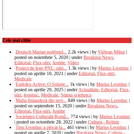
Cele mai citite
Deutsch Marian polițistul...
2.2k views
|
by
Vidjean Mihai
|
posted on noiembrie 5, 2020
|
under
Breaking News
,
Editorial
,
Flux-stiri
,
Justitie
,
Video
Proiect de lege PNL: pări...
1.3k views
|
by
Marius Leontiuc
|
posted on aprilie 10, 2021
|
under
Editorial
,
Flux-stiri
,
Medicale
Endolex Active: O Soluție...
1k views
|
by
Marius Leontiuc
|
posted on aprilie 29, 2025
|
under
Actualitate
,
Editorial
,
Flux-
stiri
,
leontiuc
,
Medicale
,
Stiinta si tehnica
Mafia finlandeză din serv...
849 views
|
by
Marius Leontiuc
|
posted on septembrie 15, 2020
|
under
Breaking News
,
Editorial
,
Flux-stiri
,
Justitie
Societatea Culturală Româ...
774 views
|
by
Marius Leontiuc
|
posted on octombrie 28, 2022
|
under
Cultura - Religie
Tinu Leontiuc a plecat la...
461 views
|
by
Marius Leontiuc
|
posted on aprilie 7, 2020
|
under
Breaking News
,
Cultura -