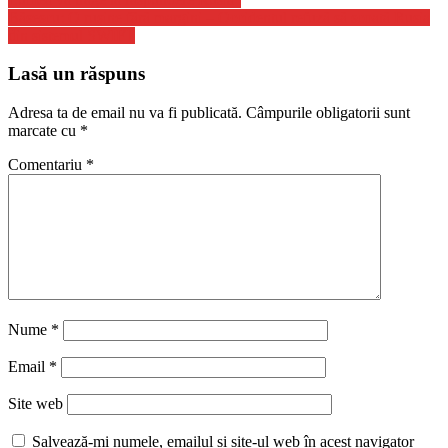
Băsescu: O ruşine fără margini – Occidentul refuză să scoată Rusia
din sistemul SWIFT
Lasă un răspuns
Adresa ta de email nu va fi publicată.
Câmpurile obligatorii sunt
marcate cu
*
Comentariu
*
Nume
*
Email
*
Site web
Salvează-mi numele, emailul și site-ul web în acest navigator