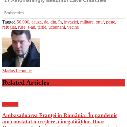
Tagged
50.000
,
cauza
,
de
,
din
,
în
,
invaziei
,
militare
,
onu/
,
peste
,
refugiat
,
ruse
,
s-au
,
ţările
,
ucraineni
,
vecine
Marius Leontiuc
Related Articles
Flux-stiri
Ambasadoarea Franței în România: În pandemie
am constatat o creștere a inegalităților. Doar