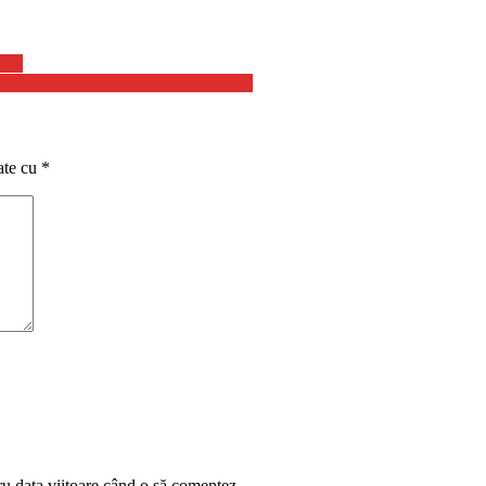
aina
nsiei mele speciale în ultimii 10 ani”
ate cu
*
ru data viitoare când o să comentez.