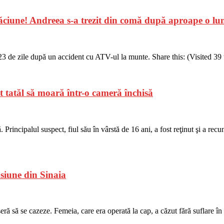
ăciune! Andreea s-a trezit din comă după aproape o lu
3 de zile după un accident cu ATV-ul la munte. Share this: (Visited 39 t
at tatăl să moară într-o cameră închisă
 Principalul suspect, fiul său în vârstă de 16 ani, a fost reţinut şi a recun
nsiune din Sinaia
eră să se cazeze. Femeia, care era operată la cap, a căzut fără suflare î