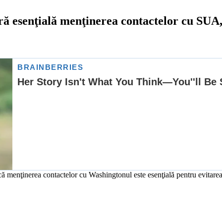
eră esenţială menţinerea contactelor cu SU
is că menţinerea contactelor cu Washingtonul este esenţială pentru evitar