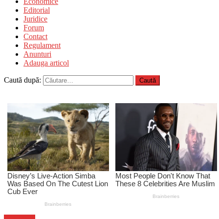
Economice
Editorial
Juridice
Forum
Contact
Regulament
Anunturi
Adauga articol
Caută după:
Știri Flash