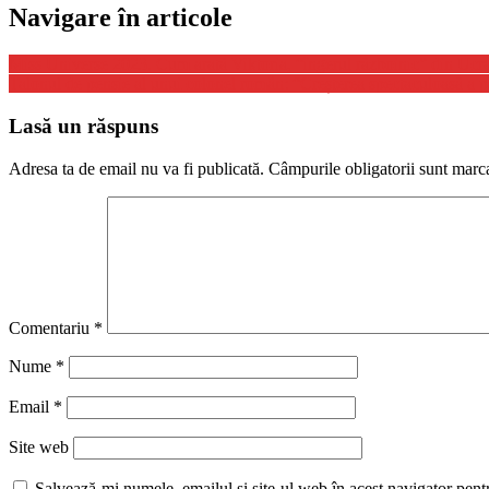
Navigare în articole
Miss Universe 2023. Cum arată Viktoria, “îngerul războinic” din Ucr
Talonul de pensie al unui colonel român: “Creșterea spectaculoasă a pe
Lasă un răspuns
Adresa ta de email nu va fi publicată.
Câmpurile obligatorii sunt marc
Comentariu
*
Nume
*
Email
*
Site web
Salvează-mi numele, emailul și site-ul web în acest navigator pent