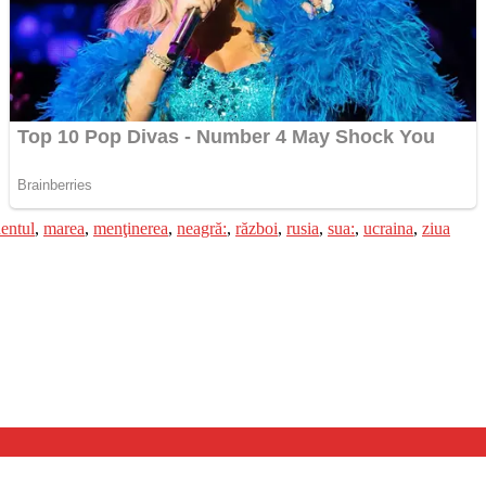
dentul
,
marea
,
menţinerea
,
neagră:
,
război
,
rusia
,
sua:
,
ucraina
,
ziua