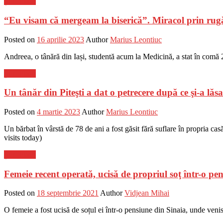
Știri Flash
“Eu visam că mergeam la biserică”. Miracol prin rug
Posted on
16 aprilie 2023
Author
Marius Leontiuc
Andreea, o tânără din Iași, studentă acum la Medicină, a stat în comă 2
Știri Flash
Un tânăr din Piteşti a dat o petrecere după ce şi-a lăs
Posted on
4 martie 2023
Author
Marius Leontiuc
Un bărbat în vârstă de 78 de ani a fost găsit fără suflare în propria casă.
visits today)
Știri Flash
Femeie recent operată, ucisă de propriul soţ într-o pe
Posted on
18 septembrie 2021
Author
Vidjean Mihai
O femeie a fost ucisă de soțul ei într-o pensiune din Sinaia, unde venis