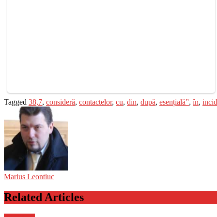
Tagged
38,7
,
consideră
,
contactelor
,
cu
,
din
,
după
,
esențială”
,
în
,
inci
Marius Leontiuc
Related Articles