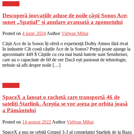
Flux-stiri
Descoperă inovațiilr aduse de noile căști Sonos Ace:
sunet „Spațial” și anulare avansată a zgomotului
Posted on
4 iunie 2024
Author
Vidjean Mihai
Căști Ace de la Sonos îți oferă o experiență Dolby Atmos fără rival
în industrie Cât costă căștile Ace de la Sonos? Prețul poate ajunge la
aproximativ 449 $ Căștile cu cea mai bună baterie sunt Sennheiser,
care au o capacitate de 60 de ore Dacă ești pasionat de tehnologie,
trebuie să afli despre noile […]
Flux-stiri
SpaceX a lansat o rachetă care transportă 46 de
sateliți Starlink. Aceștia se vor așeza pe orbita joasă
a Pământului
Posted on
14 august 2022
Author
Vidjean Mihai
SpaceX a pus pe orbită Grupul 3-3 al constelației Starlink de la Baza