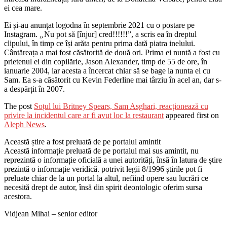
ei cea mare.
Ei și-au anunțat logodna în septembrie 2021 cu o postare pe
Instagram.
„
Nu pot să [înjur] cred!!!!!!”, a scris ea în dreptul
clipului, în timp ce își arăta pentru prima dată piatra inelului.
Cântăreața a mai fost căsătorită de două ori. Prima ei nuntă a fost cu
prietenul ei din copilărie, Jason Alexander, timp de 55 de ore, în
ianuarie 2004, iar acesta a încercat chiar să se bage la nunta ei cu
Sam. Ea s-a căsătorit cu Kevin Federline mai târziu în acel an, dar s-
a despărțit în 2007.
The post
Soțul lui Britney Spears, Sam Asghari, reacționează cu
privire la incidentul care ar fi avut loc la restaurant
appeared first on
Aleph News
.
Această știre a fost preluată de pe portalul amintit
Această informație preluată de pe portalul mai sus amintit, nu
reprezintă o informație oficială a unei autorități, însă în latura de știre
prezintă o informație veridică. potrivit legii 8/1996 știrile pot fi
preluate chiar de la un portal la altul, nefiind opere sau lucrări ce
necesită drept de autor, însă din spirit deontologic oferim sursa
acestora.
Vidjean Mihai – senior editor