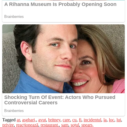
Tagged
ar
,
asghari,
,
avut
,
britney
,
care
,
cu
,
fi
,
incidentul
,
la
,
loc
,
lui
,
privire
,
reacționează
,
restaurant.
,
sam
,
soțul
,
spears,