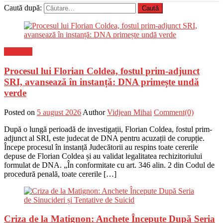
Caută după:
Flux-stiri
Procesul lui Florian Coldea, fostul prim-adjunct
SRI, avansează în instanță: DNA primește undă
verde
Posted on
5 august 2026
Author
Vidjean Mihai
Comment(0)
După o lungă perioadă de investigații, Florian Coldea, fostul prim-
adjunct al SRI, este judecat de DNA pentru acuzații de corupție.
Începe procesul în instanță Judecătorii au respins toate cererile
depuse de Florian Coldea și au validat legalitatea rechizitoriului
formulat de DNA. „În conformitate cu art. 346 alin. 2 din Codul de
procedură penală, toate cererile […]
Criza de la Matignon: Anchete Începute După Seria