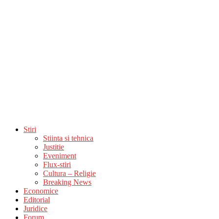
Stiri
Stiinta si tehnica
Justitie
Eveniment
Flux-stiri
Cultura – Religie
Breaking News
Economice
Editorial
Juridice
Forum