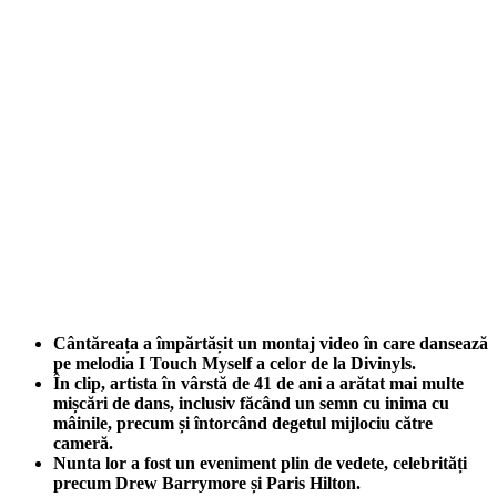
Cântăreața a împărtășit un montaj video în care dansează
pe melodia I Touch Myself a celor de la Divinyls.
În clip, artista în vârstă de 41 de ani a arătat mai multe
mișcări de dans, inclusiv făcând un semn cu inima cu
mâinile, precum și întorcând degetul mijlociu către
cameră.
Nunta lor a fost un eveniment plin de vedete, celebrități
precum Drew Barrymore și Paris Hilton.