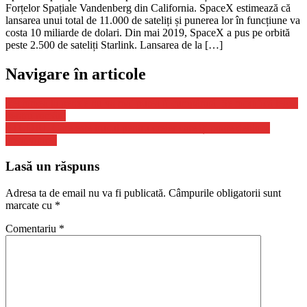
Forțelor Spațiale Vandenberg din California. SpaceX estimează că
lansarea unui total de 11.000 de sateliți și punerea lor în funcțiune va
costa 10 miliarde de dolari. Din mai 2019, SpaceX a pus pe orbită
peste 2.500 de sateliți Starlink. Lansarea de la […]
Navigare în articole
Vechimea la pensie nu va mai putea fi cumpărată. Se modifică legea
pentru români
STUDIU. Care este trucul pentru creier care îți poate debloca
creativitatea
Lasă un răspuns
Adresa ta de email nu va fi publicată.
Câmpurile obligatorii sunt
marcate cu
*
Comentariu
*