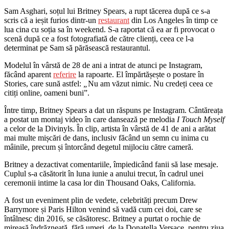
Sam Asghari, soțul lui Britney Spears, a rupt tăcerea după ce s-a
scris că a ieșit furios dintr-un
restaurant
din Los Angeles în timp ce
lua cina cu soția sa în weekend. S-a raportat că ea ar fi provocat o
scenă după ce a fost fotografiată de către clienți, ceea ce l-a
determinat pe Sam să părăsească restaurantul.
Modelul în vârstă de 28 de ani a intrat de atunci pe Instagram,
făcând aparent
referire
la rapoarte. El împărtășește o postare în
Stories, care sună astfel:
„
Nu am văzut nimic. Nu credeți ceea ce
citiți online, oameni buni”.
Între timp, Britney Spears a dat un răspuns pe Instagram. Cântăreața
a postat un montaj video în care dansează pe melodia
I Touch Myself
a celor de la Divinyls. În clip, artista în vârstă de 41 de ani a arătat
mai multe mișcări de dans, inclusiv făcând un semn cu inima cu
mâinile, precum și întorcând degetul mijlociu către cameră.
Britney a dezactivat comentariile, împiedicând fanii să lase mesaje.
Cuplul s-a căsătorit în luna iunie a anului trecut, în cadrul unei
ceremonii intime la casa lor din Thousand Oaks, California.
A fost un eveniment plin de vedete, celebrități precum Drew
Barrymore și Paris Hilton venind să vadă cum cei doi, care se
întâlnesc din 2016, se căsătoresc. Britney a purtat o rochie de
mireasă îndrăzneață, fără umeri, de la Donatella Versace, pentru ziua