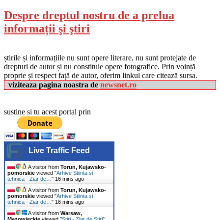
Despre dreptul nostru de a prelua
informații şi ştiri
știrile și informațiile nu sunt opere literare, nu sunt protejate de
drepturi de autor și nu constituie opere fotografice. Prin voință
proprie și respect față de autor, oferim linkul care citează sursa.
viziteaza pagina noastra de
newsnet.ro
sustine si tu acest portal prin
Live Traffic Feed
A visitor from
Torun, Kujawsko-
pomorskie
viewed "
Arhive Stiinta si
tehnica - Ziar de…
"
16 mins ago
A visitor from
Torun, Kujawsko-
pomorskie
viewed "
Arhive Stiinta si
tehnica - Ziar de…
"
16 mins ago
A visitor from
Warsaw,
Mazowieckie
viewed "
Stiri - Ziar de Stiri
"