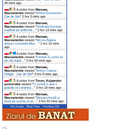
40 mins ago
A visitor from
Warsaw,
Mazowieckie
viewed "
Arhive Economice -
Ziar de Stiri
"
2 hrs 3 mins ago
A visitor from
Warsaw,
Mazowieckie
viewed "
Sindicatul Europol,
supărat pe uniforma…
"
2 hrs 13 mins ago
A visitor from
Warsaw,
Mazowieckie
viewed "
Mircea Badea,
despre scandalul Blue…
"
2 hrs 32 mins
ago
A visitor from
Warsaw,
Mazowieckie
viewed "
Femeie în comă 42
de zile după…
"
2 hrs 50 mins ago
A visitor from
Warsaw,
Mazowieckie
viewed "
Arhive Cultura -
Religie - Ziar de Stiri
"
3 hrs 8 mins ago
A visitor from
Torun, Kujawsko-
pomorskie
viewed "
O turistă a uitat o
geantă ce conținea…
"
3 hrs 19 mins ago
A visitor from
Warsaw,
Mazowieckie
viewed "
Mireasa furată şi
dusă pe scenă, la un…
"
3 hrs 43 mins ago
Get Script
Real Time
Tracking ON