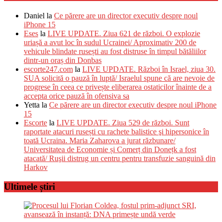
Daniel
la
Ce părere are un director executiv despre noul
iPhone 15
Eses
la
LIVE UPDATE. Ziua 621 de război. O explozie
uriașă a avut loc în sudul Ucrainei/ Aproximativ 200 de
vehicule blindate rusești au fost distruse în timpul bătăliilor
dintr-un oraș din Donbas
escorte247.com
la
LIVE UPDATE. Război în Israel, ziua 30.
SUA solicită o pauză în luptă/ Israelul spune că are nevoie de
progrese în ceea ce privește eliberarea ostaticilor înainte de a
accepta orice pauză în ofensiva sa
Yetta
la
Ce părere are un director executiv despre noul iPhone
15
Escorte
la
LIVE UPDATE. Ziua 529 de război. Sunt
raportate atacuri rusești cu rachete balistice şi hipersonice în
toată Ucraina. Maria Zaharova a jurat răzbunare/
Universitatea de Economie și Comerț din Donețk a fost
atacată/ Ruşii distrug un centru pentru transfuzie sanguină din
Harkov
Ultimele știri