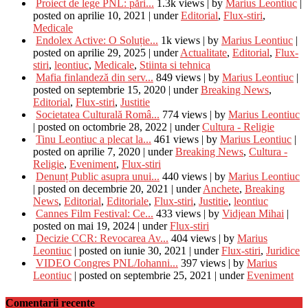
Proiect de lege PNL: pări...
1.3k views
|
by
Marius Leontiuc
|
posted on aprilie 10, 2021
|
under
Editorial
,
Flux-stiri
,
Medicale
Endolex Active: O Soluție...
1k views
|
by
Marius Leontiuc
|
posted on aprilie 29, 2025
|
under
Actualitate
,
Editorial
,
Flux-
stiri
,
leontiuc
,
Medicale
,
Stiinta si tehnica
Mafia finlandeză din serv...
849 views
|
by
Marius Leontiuc
|
posted on septembrie 15, 2020
|
under
Breaking News
,
Editorial
,
Flux-stiri
,
Justitie
Societatea Culturală Româ...
774 views
|
by
Marius Leontiuc
|
posted on octombrie 28, 2022
|
under
Cultura - Religie
Tinu Leontiuc a plecat la...
461 views
|
by
Marius Leontiuc
|
posted on aprilie 7, 2020
|
under
Breaking News
,
Cultura -
Religie
,
Eveniment
,
Flux-stiri
Denunț Public asupra unui...
440 views
|
by
Marius Leontiuc
|
posted on decembrie 20, 2021
|
under
Anchete
,
Breaking
News
,
Editorial
,
Editoriale
,
Flux-stiri
,
Justitie
,
leontiuc
Cannes Film Festival: Ce...
433 views
|
by
Vidjean Mihai
|
posted on mai 19, 2024
|
under
Flux-stiri
Decizie CCR: Revocarea Av...
404 views
|
by
Marius
Leontiuc
|
posted on iunie 30, 2021
|
under
Flux-stiri
,
Juridice
VIDEO Congres PNL/Iohanni...
397 views
|
by
Marius
Leontiuc
|
posted on septembrie 25, 2021
|
under
Eveniment
Comentarii recente