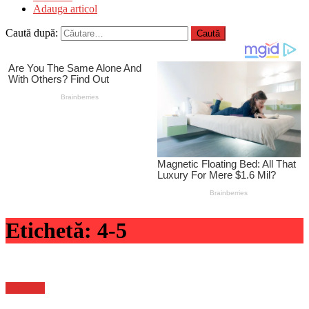
Adauga articol
Caută după:
Etichetă:
4-5
Flux-stiri