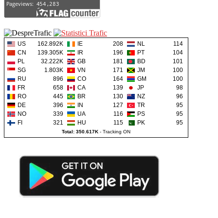
US
162.892K
IE
208
NL
114
CN
139.305K
IR
196
PT
104
PL
32.222K
GB
181
BD
101
SG
1.803K
VN
171
JM
100
RU
896
CO
164
GM
100
FR
658
CA
139
JP
98
RO
445
BR
130
NZ
96
DE
396
IN
127
TR
95
NO
339
UA
116
PS
95
FI
321
HU
115
PK
95
Total: 350.617K
-
Tracking ON