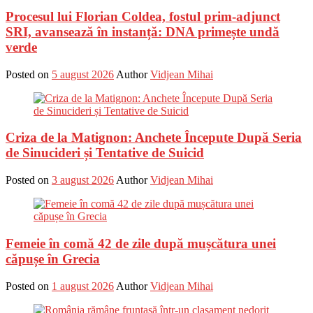
Procesul lui Florian Coldea, fostul prim-adjunct
SRI, avansează în instanță: DNA primește undă
verde
Posted on
5 august 2026
Author
Vidjean Mihai
Criza de la Matignon: Anchete Începute După Seria
de Sinucideri și Tentative de Suicid
Posted on
3 august 2026
Author
Vidjean Mihai
Femeie în comă 42 de zile după mușcătura unei
căpușe în Grecia
Posted on
1 august 2026
Author
Vidjean Mihai