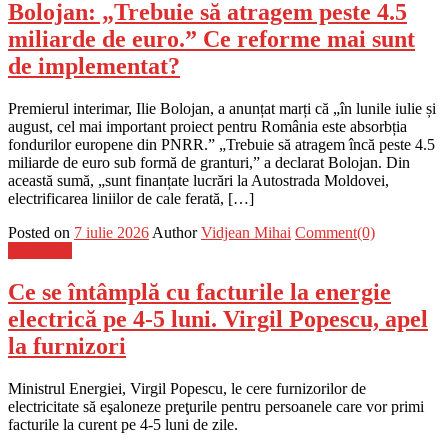
Bolojan: „Trebuie să atragem peste 4.5
miliarde de euro.” Ce reforme mai sunt
de implementat?
Premierul interimar, Ilie Bolojan, a anunțat marți că „în lunile iulie și
august, cel mai important proiect pentru România este absorbția
fondurilor europene din PNRR.” „Trebuie să atragem încă peste 4.5
miliarde de euro sub formă de granturi,” a declarat Bolojan. Din
această sumă, „sunt finanțate lucrări la Autostrada Moldovei,
electrificarea liniilor de cale ferată, […]
Posted on
7 iulie 2026
Author
Vidjean Mihai
Comment(0)
Știri Flash
Ce se întâmplă cu facturile la energie
electrică pe 4-5 luni. Virgil Popescu, apel
la furnizori
Ministrul Energiei, Virgil Popescu, le cere furnizorilor de
electricitate să eşaloneze preţurile pentru persoanele care vor primi
facturile la curent pe 4-5 luni de zile.