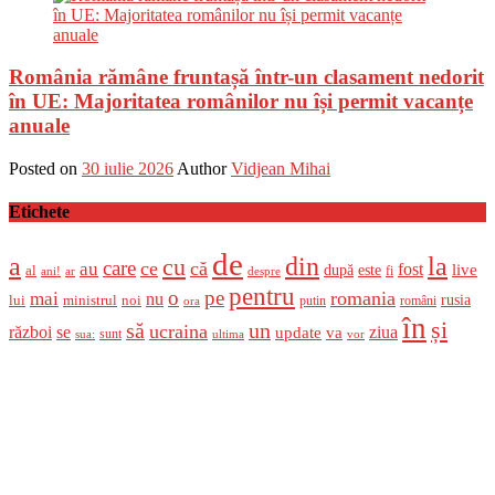
România rămâne fruntașă într-un clasament nedorit
în UE: Majoritatea românilor nu își permit vacanțe
anuale
Posted on
30 iulie 2026
Author
Vidjean Mihai
Etichete
de
a
din
la
cu
care
ce
că
au
fost
live
după
este
al
fi
ani!
ar
despre
pentru
o
pe
romania
mai
nu
ministrul
rusia
lui
noi
români
putin
ora
în
și
un
să
ucraina
război
se
update
ziua
va
sunt
sua:
ultima
vor