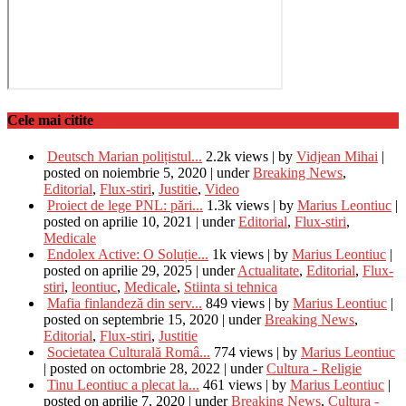
Cele mai citite
Deutsch Marian polițistul...
2.2k views
|
by
Vidjean Mihai
|
posted on noiembrie 5, 2020
|
under
Breaking News
,
Editorial
,
Flux-stiri
,
Justitie
,
Video
Proiect de lege PNL: pări...
1.3k views
|
by
Marius Leontiuc
|
posted on aprilie 10, 2021
|
under
Editorial
,
Flux-stiri
,
Medicale
Endolex Active: O Soluție...
1k views
|
by
Marius Leontiuc
|
posted on aprilie 29, 2025
|
under
Actualitate
,
Editorial
,
Flux-
stiri
,
leontiuc
,
Medicale
,
Stiinta si tehnica
Mafia finlandeză din serv...
849 views
|
by
Marius Leontiuc
|
posted on septembrie 15, 2020
|
under
Breaking News
,
Editorial
,
Flux-stiri
,
Justitie
Societatea Culturală Româ...
774 views
|
by
Marius Leontiuc
|
posted on octombrie 28, 2022
|
under
Cultura - Religie
Tinu Leontiuc a plecat la...
461 views
|
by
Marius Leontiuc
|
posted on aprilie 7, 2020
|
under
Breaking News
,
Cultura -