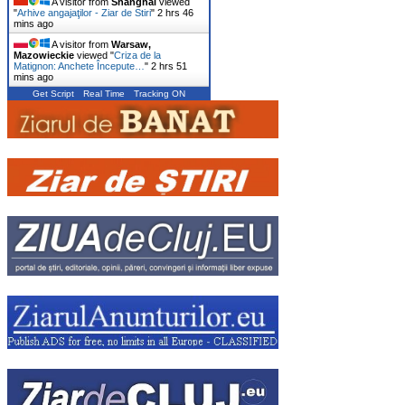
A visitor from
Shanghai
viewed
"
Arhive angajaţilor - Ziar de Stiri
"
2 hrs 47
mins ago
A visitor from
Warsaw,
Mazowieckie
viewed "
Criza de la
Matignon: Anchete Începute…
"
2 hrs 51
mins ago
Get Script
Real Time
Tracking ON