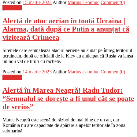
Posted on
15 martie 2023
Author
Marius Leontiuc
Comment(0)
Știri Flash
Alertă de atac aerian în toată Ucraina |
Alarma, dată după ce Putin a anunțat că
vizitează Crimeea
Sirenele care semnalează atacuri aeriene au sunat pe întreg teritoriul
ucrainean, după ce oficialii de la Kiev au anticipat că Rusia va lansa
un nou val de tiruri cu rachete.
Posted on
14 martie 2023
Author
Marius Leontiuc
Comment(0)
Știri Flash
Alertă în Marea Neagră! Radu Tudor:
“Semnalul se dorește a fi unul cât se poate
de serios”
Marea Neagră este scenă de război de mai bine de un an, dar
România nu are capacitate de apărare a apelor teritoriale în zona
submarină.