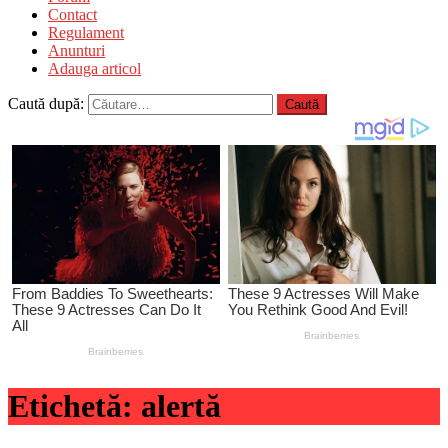
Contact
Regulament
Anunturi
Adauga articol
Caută după:
Etichetă:
alertă