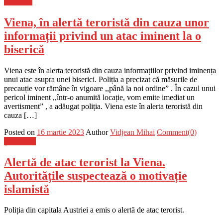
Flux-stiri
Viena, în alertă teroristă din cauza unor
informații privind un atac iminent la o
biserică
Viena este în alerta teroristă din cauza informațiilor privind iminența
unui atac asupra unei biserici. Poliția a precizat că măsurile de
precauție vor rămâne în vigoare ,,până la noi ordine” . În cazul unui
pericol iminent ,,într-o anumită locație, vom emite imediat un
avertisment” , a adăugat poliția. Viena este în alerta teroristă din
cauza […]
Posted on
16 martie 2023
Author
Vidjean Mihai
Comment(0)
Știri Flash
Alertă de atac terorist la Viena.
Autoritățile suspectează o motivație
islamistă
Poliția din capitala Austriei a emis o alertă de atac terorist.