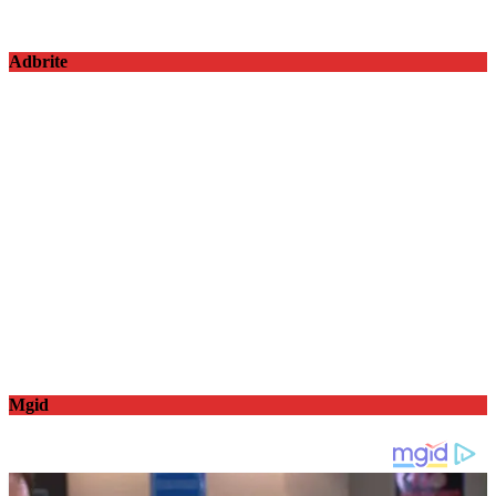
Adbrite
Mgid