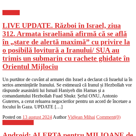
Flux-stiri
LIVE UPDATE. Război în Israel, ziua
312. Armata israeliană afirmă că se află
în „stare de alertă maximă” cu privire la
o posibilă lovitură a Iranului/ SUA au
trimis un submarin cu rachete ghidate în
Orientul Mijlociu
Un purtător de cuvânt al armatei din Israel a declarat că Israelul ia în
serios amenințările Iranului. Se estimează că Iranul și Hezbollah vor
răspunde asasinării lui Ismail Haniyeh din Hamas și a
comandantului Hezbollah Fuad Shukr. Șeful ONU, Antonio
Guterres, a cerut reluarea negocierilor pentru un acord de încetare a
focului în Gaza. UPDATE […]
Posted on
13 august 2024
Author
Vidjean Mihai
Comment(0)
Stiinta si tehnica
Android: ALERTA pentru MILIOANE de