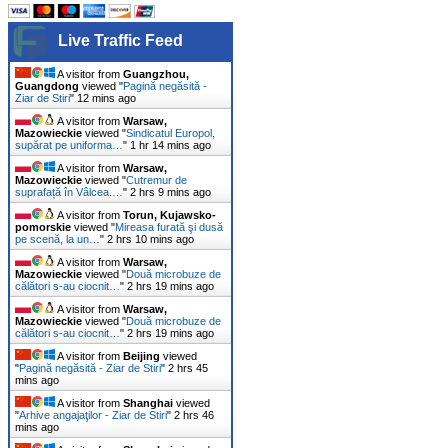
Live Traffic Feed
A visitor from
Guangzhou,
Guangdong
viewed "
Pagină negăsită -
Ziar de Stiri
"
12 mins ago
A visitor from
Warsaw,
Mazowieckie
viewed "
Sindicatul Europol,
supărat pe uniforma…
"
1 hr 14 mins ago
A visitor from
Warsaw,
Mazowieckie
viewed "
Cutremur de
suprafață în Vâlcea.…
"
2 hrs 9 mins ago
A visitor from
Torun, Kujawsko-
pomorskie
viewed "
Mireasa furată şi dusă
pe scenă, la un…
"
2 hrs 10 mins ago
A visitor from
Warsaw,
Mazowieckie
viewed "
Două microbuze de
călători s-au ciocnit…
"
2 hrs 19 mins ago
A visitor from
Warsaw,
Mazowieckie
viewed "
Două microbuze de
călători s-au ciocnit…
"
2 hrs 19 mins ago
A visitor from
Beijing
viewed
"
Pagină negăsită - Ziar de Stiri
"
2 hrs 45
mins ago
A visitor from
Shanghai
viewed
"
Arhive angajaţilor - Ziar de Stiri
"
2 hrs 47
mins ago