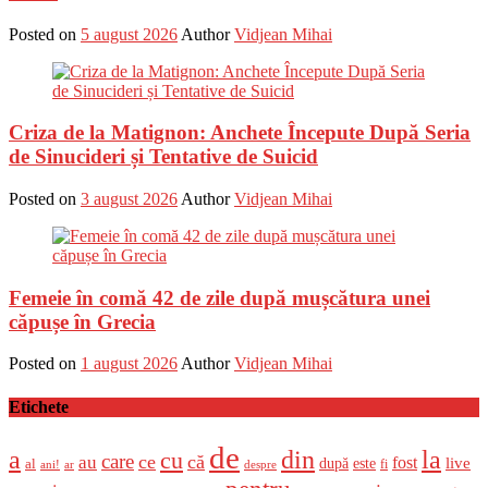
Posted on
5 august 2026
Author
Vidjean Mihai
Criza de la Matignon: Anchete Începute După Seria
de Sinucideri și Tentative de Suicid
Posted on
3 august 2026
Author
Vidjean Mihai
Femeie în comă 42 de zile după mușcătura unei
căpușe în Grecia
Posted on
1 august 2026
Author
Vidjean Mihai
Etichete
de
a
din
la
cu
care
ce
că
au
fost
live
după
este
al
fi
ani!
ar
despre