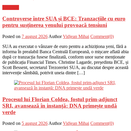
Flux-stiri
Controverse între SUA și BCE: Tranzacțiile cu euro
pentru susținerea yenului provoacă tensiuni
Posted on
7 august 2026
Author
Vidjean Mihai
Comment(0)
SUA au executat o vânzare de euro pentru a achiziționa yeni, fără a
informa în prealabil Banca Centrală Europeană, o mișcare aflată abia
după ce tranzacția fusese finalizată, conform unor surse menționate
de publicația Financial Times. Christine Lagarde, președinta BCE, și
Scott Bessent, secretarul Trezoreriei SUA, au discutat despre această
intervenție sâmbătă, potrivit uneia dintre […]
Procesul lui Florian Coldea, fostul prim-adjunct
SRI, avansează în instanță: DNA primește undă
verde
Posted on
5 august 2026
Author
Vidjean Mihai
Comment(0)