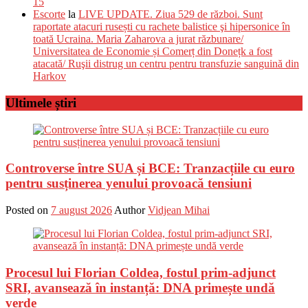
15
Escorte
la
LIVE UPDATE. Ziua 529 de război. Sunt
raportate atacuri rusești cu rachete balistice şi hipersonice în
toată Ucraina. Maria Zaharova a jurat răzbunare/
Universitatea de Economie și Comerț din Donețk a fost
atacată/ Ruşii distrug un centru pentru transfuzie sanguină din
Harkov
Ultimele știri
Controverse între SUA și BCE: Tranzacțiile cu euro
pentru susținerea yenului provoacă tensiuni
Posted on
7 august 2026
Author
Vidjean Mihai
Procesul lui Florian Coldea, fostul prim-adjunct
SRI, avansează în instanță: DNA primește undă
verde