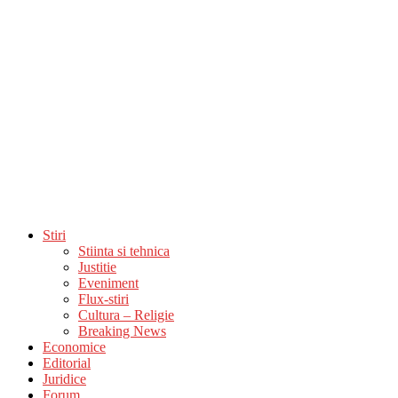
Stiri
Stiinta si tehnica
Justitie
Eveniment
Flux-stiri
Cultura – Religie
Breaking News
Economice
Editorial
Juridice
Forum