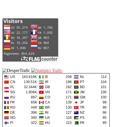
US
163.616K
IE
208
NL
114
CN
139.51K
IR
196
PT
104
PL
32.344K
GB
182
BD
101
SG
1.806K
VN
171
JM
100
RU
897
CO
171
GM
100
FR
658
CA
139
JP
98
RO
448
BR
130
TR
96
DE
396
IN
127
NZ
96
NO
340
UA
116
PS
95
FI
322
HU
115
PK
95