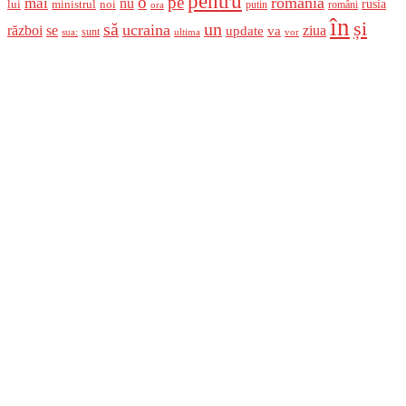
pentru
o
pe
romania
mai
nu
ministrul
rusia
lui
noi
români
putin
ora
în
și
un
să
ucraina
război
se
update
ziua
va
sunt
sua:
ultima
vor