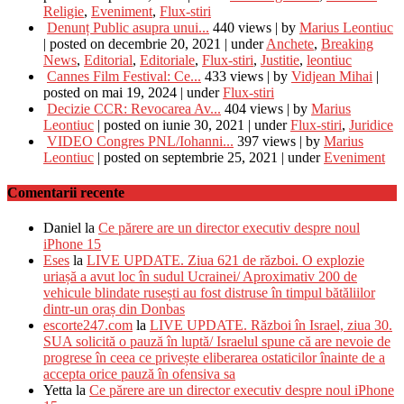
Religie
,
Eveniment
,
Flux-stiri
Denunț Public asupra unui...
440 views
|
by
Marius Leontiuc
|
posted on decembrie 20, 2021
|
under
Anchete
,
Breaking
News
,
Editorial
,
Editoriale
,
Flux-stiri
,
Justitie
,
leontiuc
Cannes Film Festival: Ce...
433 views
|
by
Vidjean Mihai
|
posted on mai 19, 2024
|
under
Flux-stiri
Decizie CCR: Revocarea Av...
404 views
|
by
Marius
Leontiuc
|
posted on iunie 30, 2021
|
under
Flux-stiri
,
Juridice
VIDEO Congres PNL/Iohanni...
397 views
|
by
Marius
Leontiuc
|
posted on septembrie 25, 2021
|
under
Eveniment
Comentarii recente
Daniel
la
Ce părere are un director executiv despre noul
iPhone 15
Eses
la
LIVE UPDATE. Ziua 621 de război. O explozie
uriașă a avut loc în sudul Ucrainei/ Aproximativ 200 de
vehicule blindate rusești au fost distruse în timpul bătăliilor
dintr-un oraș din Donbas
escorte247.com
la
LIVE UPDATE. Război în Israel, ziua 30.
SUA solicită o pauză în luptă/ Israelul spune că are nevoie de
progrese în ceea ce privește eliberarea ostaticilor înainte de a
accepta orice pauză în ofensiva sa
Yetta
la
Ce părere are un director executiv despre noul iPhone