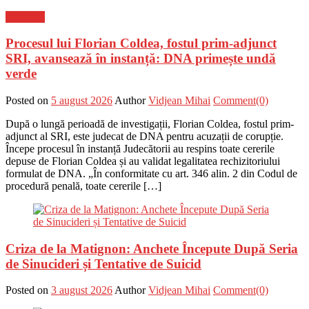
Flux-stiri
Procesul lui Florian Coldea, fostul prim-adjunct
SRI, avansează în instanță: DNA primește undă
verde
Posted on
5 august 2026
Author
Vidjean Mihai
Comment(0)
După o lungă perioadă de investigații, Florian Coldea, fostul prim-
adjunct al SRI, este judecat de DNA pentru acuzații de corupție.
Începe procesul în instanță Judecătorii au respins toate cererile
depuse de Florian Coldea și au validat legalitatea rechizitoriului
formulat de DNA. „În conformitate cu art. 346 alin. 2 din Codul de
procedură penală, toate cererile […]
Criza de la Matignon: Anchete Începute După Seria
de Sinucideri și Tentative de Suicid
Posted on
3 august 2026
Author
Vidjean Mihai
Comment(0)