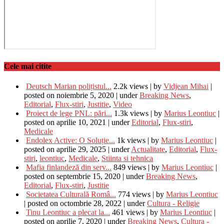
Cele mai citite
Deutsch Marian polițistul...
2.2k views
|
by
Vidjean Mihai
|
posted on noiembrie 5, 2020
|
under
Breaking News
,
Editorial
,
Flux-stiri
,
Justitie
,
Video
Proiect de lege PNL: pări...
1.3k views
|
by
Marius Leontiuc
|
posted on aprilie 10, 2021
|
under
Editorial
,
Flux-stiri
,
Medicale
Endolex Active: O Soluție...
1k views
|
by
Marius Leontiuc
|
posted on aprilie 29, 2025
|
under
Actualitate
,
Editorial
,
Flux-
stiri
,
leontiuc
,
Medicale
,
Stiinta si tehnica
Mafia finlandeză din serv...
849 views
|
by
Marius Leontiuc
|
posted on septembrie 15, 2020
|
under
Breaking News
,
Editorial
,
Flux-stiri
,
Justitie
Societatea Culturală Româ...
774 views
|
by
Marius Leontiuc
|
posted on octombrie 28, 2022
|
under
Cultura - Religie
Tinu Leontiuc a plecat la...
461 views
|
by
Marius Leontiuc
|
posted on aprilie 7, 2020
|
under
Breaking News
,
Cultura -