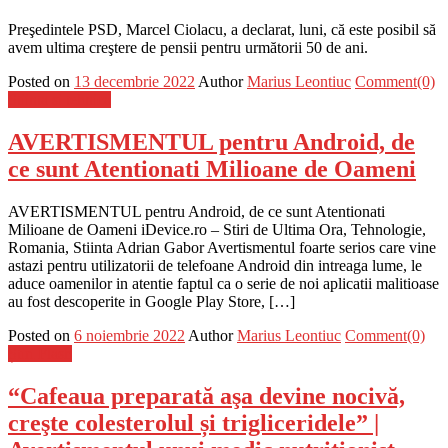
Preşedintele PSD, Marcel Ciolacu, a declarat, luni, că este posibil să
avem ultima creştere de pensii pentru următorii 50 de ani.
Posted on
13 decembrie 2022
Author
Marius Leontiuc
Comment(0)
Stiinta si tehnica
AVERTISMENTUL pentru Android, de
ce sunt Atentionati Milioane de Oameni
AVERTISMENTUL pentru Android, de ce sunt Atentionati
Milioane de Oameni iDevice.ro – Stiri de Ultima Ora, Tehnologie,
Romania, Stiinta Adrian Gabor Avertismentul foarte serios care vine
astazi pentru utilizatorii de telefoane Android din intreaga lume, le
aduce oamenilor in atentie faptul ca o serie de noi aplicatii malitioase
au fost descoperite in Google Play Store, […]
Posted on
6 noiembrie 2022
Author
Marius Leontiuc
Comment(0)
Știri Flash
“Cafeaua preparată aşa devine nocivă,
creşte colesterolul și trigliceridele” |