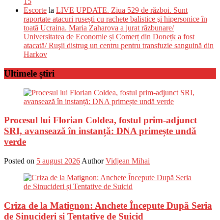
15
Escorte
la
LIVE UPDATE. Ziua 529 de război. Sunt
raportate atacuri rusești cu rachete balistice şi hipersonice în
toată Ucraina. Maria Zaharova a jurat răzbunare/
Universitatea de Economie și Comerț din Donețk a fost
atacată/ Ruşii distrug un centru pentru transfuzie sanguină din
Harkov
Ultimele știri
Procesul lui Florian Coldea, fostul prim-adjunct
SRI, avansează în instanță: DNA primește undă
verde
Posted on
5 august 2026
Author
Vidjean Mihai
Criza de la Matignon: Anchete Începute După Seria
de Sinucideri și Tentative de Suicid