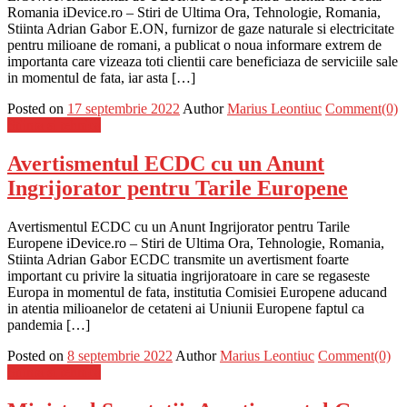
Romania iDevice.ro – Stiri de Ultima Ora, Tehnologie, Romania,
Stiinta Adrian Gabor E.ON, furnizor de gaze naturale si electricitate
pentru milioane de romani, a publicat o noua informare extrem de
importanta care vizeaza toti clientii care beneficiaza de serviciile sale
in momentul de fata, iar asta […]
Posted on
17 septembrie 2022
Author
Marius Leontiuc
Comment(0)
Stiinta si tehnica
Avertismentul ECDC cu un Anunt
Ingrijorator pentru Tarile Europene
Avertismentul ECDC cu un Anunt Ingrijorator pentru Tarile
Europene iDevice.ro – Stiri de Ultima Ora, Tehnologie, Romania,
Stiinta Adrian Gabor ECDC transmite un avertisment foarte
important cu privire la situatia ingrijoratoare in care se regaseste
Europa in momentul de fata, institutia Comisiei Europene aducand
in atentia milioanelor de cetateni ai Uniunii Europene faptul ca
pandemia […]
Posted on
8 septembrie 2022
Author
Marius Leontiuc
Comment(0)
Stiinta si tehnica