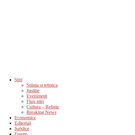
Stiri
Stiinta si tehnica
Justitie
Eveniment
Flux-stiri
Cultura – Religie
Breaking News
Economice
Editorial
Juridice
Forum