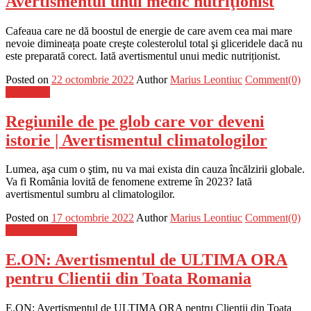
Avertismentul unui medic nutriţionist
Cafeaua care ne dă boostul de energie de care avem cea mai mare
nevoie dimineața poate creşte colesterolul total şi gliceridele dacă nu
este preparată corect. Iată avertismentul unui medic nutriționist.
Posted on
22 octombrie 2022
Author
Marius Leontiuc
Comment(0)
Știri Flash
Regiunile de pe glob care vor deveni
istorie | Avertismentul climatologilor
Lumea, aşa cum o ştim, nu va mai exista din cauza încălzirii globale.
Va fi România lovită de fenomene extreme în 2023? Iată
avertismentul sumbru al climatologilor.
Posted on
17 octombrie 2022
Author
Marius Leontiuc
Comment(0)
Stiinta si tehnica
E.ON: Avertismentul de ULTIMA ORA
pentru Clientii din Toata Romania
E.ON: Avertismentul de ULTIMA ORA pentru Clientii din Toata