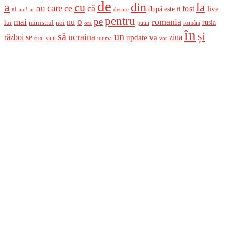
de
a
din
la
cu
care
ce
că
au
fost
live
după
este
al
fi
ani!
ar
despre
pentru
o
pe
romania
mai
nu
ministrul
rusia
lui
noi
români
putin
ora
în
și
un
să
ucraina
război
se
update
ziua
va
sunt
sua:
ultima
vor