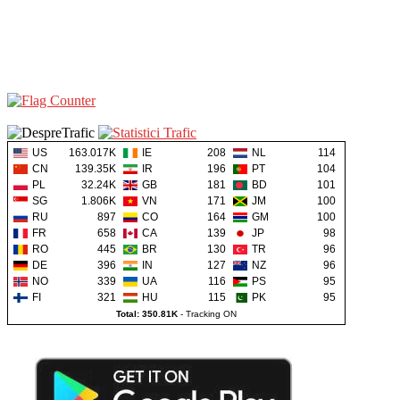
US
163.017K
IE
208
NL
114
CN
139.35K
IR
196
PT
104
PL
32.24K
GB
181
BD
101
SG
1.806K
VN
171
JM
100
RU
897
CO
164
GM
100
FR
658
CA
139
JP
98
RO
445
BR
130
TR
96
DE
396
IN
127
NZ
96
NO
339
UA
116
PS
95
FI
321
HU
115
PK
95
Total: 350.81K
-
Tracking ON