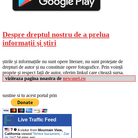
Despre dreptul nostru de a prelua
informații şi ştiri
știrile și informațiile nu sunt opere literare, nu sunt protejate de
drepturi de autor și nu constituie opere fotografice. Prin voință
proprie și respect față de autor, oferim linkul care citează sursa.
viziteaza pagina noastra de
newsnet.ro
sustine si tu acest portal prin
Live Traffic Feed
A visitor from
Mountain View,
California
viewed "
Arhive buciumeni, - Ziar
de Stiri
"
54 mins ago