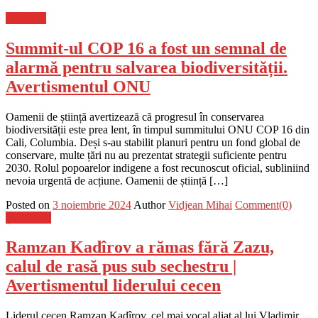
Flux-stiri
Summit-ul COP 16 a fost un semnal de
alarmă pentru salvarea biodiversității.
Avertismentul ONU
Oamenii de știință avertizează că progresul în conservarea
biodiversității este prea lent, în timpul summitului ONU COP 16 din
Cali, Columbia. Deși s-au stabilit planuri pentru un fond global de
conservare, multe țări nu au prezentat strategii suficiente pentru
2030. Rolul popoarelor indigene a fost recunoscut oficial, subliniind
nevoia urgentă de acțiune. Oamenii de știință […]
Posted on
3 noiembrie 2024
Author
Vidjean Mihai
Comment(0)
Știri Flash
Ramzan Kadîrov a rămas fără Zazu,
calul de rasă pus sub sechestru |
Avertismentul liderului cecen
Liderul cecen Ramzan Kadîrov, cel mai vocal aliat al lui Vladimir