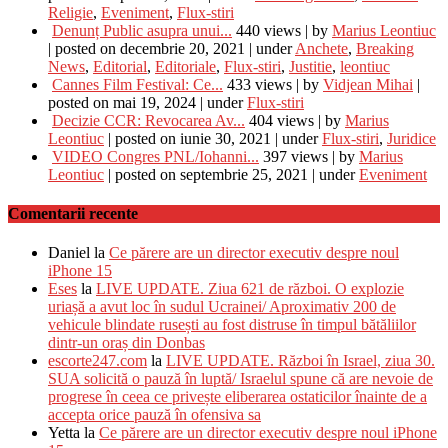
Religie
,
Eveniment
,
Flux-stiri
Denunț Public asupra unui...
440 views
|
by
Marius Leontiuc
|
posted on decembrie 20, 2021
|
under
Anchete
,
Breaking
News
,
Editorial
,
Editoriale
,
Flux-stiri
,
Justitie
,
leontiuc
Cannes Film Festival: Ce...
433 views
|
by
Vidjean Mihai
|
posted on mai 19, 2024
|
under
Flux-stiri
Decizie CCR: Revocarea Av...
404 views
|
by
Marius
Leontiuc
|
posted on iunie 30, 2021
|
under
Flux-stiri
,
Juridice
VIDEO Congres PNL/Iohanni...
397 views
|
by
Marius
Leontiuc
|
posted on septembrie 25, 2021
|
under
Eveniment
Comentarii recente
Daniel
la
Ce părere are un director executiv despre noul
iPhone 15
Eses
la
LIVE UPDATE. Ziua 621 de război. O explozie
uriașă a avut loc în sudul Ucrainei/ Aproximativ 200 de
vehicule blindate rusești au fost distruse în timpul bătăliilor
dintr-un oraș din Donbas
escorte247.com
la
LIVE UPDATE. Război în Israel, ziua 30.
SUA solicită o pauză în luptă/ Israelul spune că are nevoie de
progrese în ceea ce privește eliberarea ostaticilor înainte de a
accepta orice pauză în ofensiva sa
Yetta
la
Ce părere are un director executiv despre noul iPhone