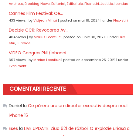
Anchete
,
Breaking News
,
Editorial
,
Editoriale
,
Flux-stiri
,
Justitie
,
leontiuc
Cannes Film Festival: Ce...
433 views
|
by
Vidjean Mihai
|
posted on mai 19, 2024
|
under
Flux-stiri
Decizie CCR: Revocarea Av...
404 views
|
by
Marius Leontiuc
|
posted on iunie 30, 2021
|
under
Flux-
stiri
,
Juridice
VIDEO Congres PNL/Iohanni...
397 views
|
by
Marius Leontiuc
|
posted on septembrie 25, 2021
|
under
Eveniment
COMENTARII RECENTE
Daniel
la
Ce părere are un director executiv despre noul
iPhone 15
Eses
la
LIVE UPDATE. Ziua 621 de război. O explozie uriașă a