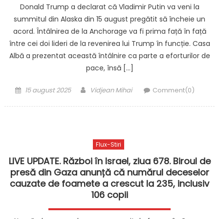
Donald Trump a declarat că Vladimir Putin va veni la
summitul din Alaska din 15 august pregătit să încheie un
acord. Întâlnirea de la Anchorage va fi prima față în față
între cei doi lideri de la revenirea lui Trump în funcție. Casa
Albă a prezentat această întâlnire ca parte a eforturilor de
pace, însă […]
Posted
Author
15 august 2025
Vidjean Mihai
Comment(0)
on
Flux-Stiri
LIVE UPDATE. Război în Israel, ziua 678. Biroul de
presă din Gaza anunță că numărul deceselor
cauzate de foamete a crescut la 235, inclusiv
106 copii