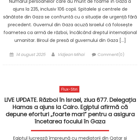
Numărul persoanelor care au murit de foame în Gaza a
ajuns la 235, inclusiv 106 copii. Spitalele și centrele de
sănătate din Gaza se confruntă cu o situație de urgență fără
precedent. Guvernul din Gaza acuză Israelul că folosește
foametea ca armă de război, încălcând dreptul internațional
umanitar. Biroul de presă al guvernului din Gaza […]
Posted
Author
14 august 2025
Vidjean Mihai
Comment(0)
on
Flux-Stiri
LIVE UPDATE. Război în Israel, ziua 677. Delegația
Hamas a ajuns la Cairo. Egiptul afirmă că
depune eforturi „foarte mari” pentru a asigura
încetarea focului în Gaza
Egiptul lucrează împreună cu mediatorii din Qatar și