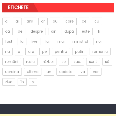
ETICHETE
a
al
ani!
ar
au
care
ce
cu
că
de
despre
din
după
este
fi
fost
la
live
lui
mai
ministrul
noi
nu
o
ora
pe
pentru
putin
romania
români
rusia
război
se
sua:
sunt
să
ucraina
ultima
un
update
va
vor
ziua
în
și