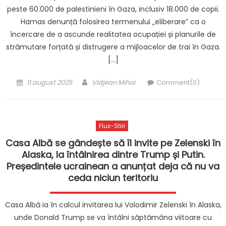
peste 60.000 de palestinieni în Gaza, inclusiv 18.000 de copii.
Hamas denunță folosirea termenului „eliberare” ca o
încercare de a ascunde realitatea ocupației și planurile de
strămutare forțată și distrugere a mijloacelor de trai în Gaza.
[…]
Posted
Author
11 august 2025
Vidjean Mihai
Comment(0)
on
Flux-Stiri
Casa Albă se gândește să îl invite pe Zelenski în
Alaska, la întâlnirea dintre Trump și Putin.
Președintele ucrainean a anunțat deja că nu va
ceda niciun teritoriu
Casa Albă ia în calcul invitarea lui Volodimir Zelenski în Alaska,
unde Donald Trump se va întâlni săptămâna viitoare cu