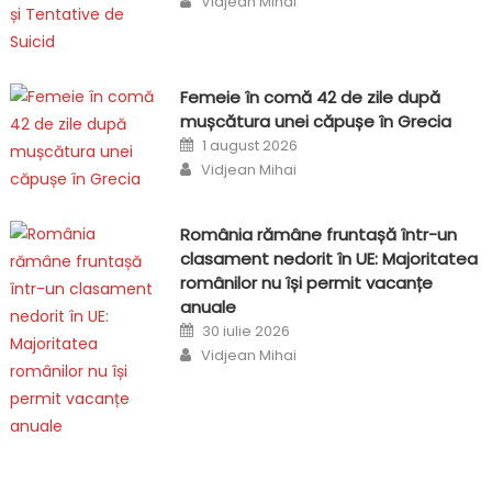
Vidjean Mihai
Femeie în comă 42 de zile după
mușcătura unei căpușe în Grecia
Posted
1 august 2026
on
Author
Vidjean Mihai
România rămâne fruntașă într-un
clasament nedorit în UE: Majoritatea
românilor nu își permit vacanțe
anuale
Posted
30 iulie 2026
on
Author
Vidjean Mihai