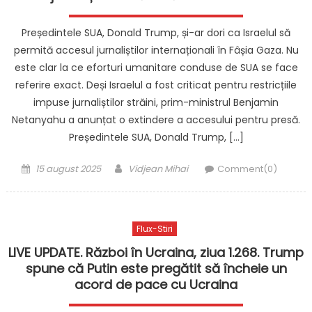
Președintele SUA, Donald Trump, și-ar dori ca Israelul să
permită accesul jurnaliștilor internaționali în Fâșia Gaza. Nu
este clar la ce eforturi umanitare conduse de SUA se face
referire exact. Deși Israelul a fost criticat pentru restricțiile
impuse jurnaliștilor străini, prim-ministrul Benjamin
Netanyahu a anunțat o extindere a accesului pentru presă.
Președintele SUA, Donald Trump, […]
Posted
Author
15 august 2025
Vidjean Mihai
Comment(0)
on
Flux-Stiri
LIVE UPDATE. Război în Ucraina, ziua 1.268. Trump
spune că Putin este pregătit să încheie un
acord de pace cu Ucraina