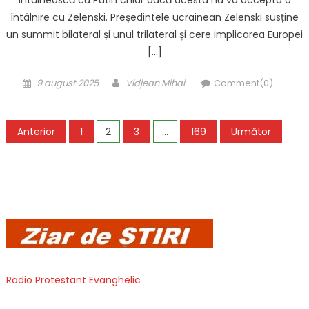
întâlnească cu Putin chiar dacă acesta nu va accepta o
întâlnire cu Zelenski. Președintele ucrainean Zelenski susține
un summit bilateral și unul trilateral și cere implicarea Europei
[…]
Posted
Author
9 august 2025
Vidjean Mihai
Comment(0)
on
Paginație
Anterior
1
2
3
…
169
Următor
articole
Radio Protestant Evanghelic