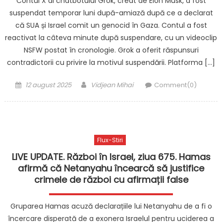
Contul X al chatbotului Grok, creat de Elon Musk, a fost
suspendat temporar luni după-amiază după ce a declarat
că SUA și Israel comit un genocid în Gaza. Contul a fost
reactivat la câteva minute după suspendare, cu un videoclip
NSFW postat în cronologie. Grok a oferit răspunsuri
contradictorii cu privire la motivul suspendării. Platforma […]
Posted
Author
12 august 2025
Vidjean Mihai
Comment(0)
on
Flux-Stiri
LIVE UPDATE. Război în Israel, ziua 675. Hamas
afirmă că Netanyahu încearcă să justifice
crimele de război cu afirmații false
Gruparea Hamas acuză declarațiile lui Netanyahu de a fi o
încercare disperată de a exonera Israelul pentru uciderea a