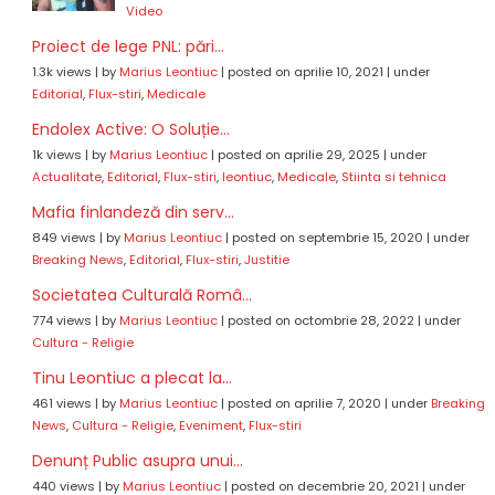
Video
Proiect de lege PNL: pări...
1.3k views
|
by
Marius Leontiuc
|
posted on aprilie 10, 2021
|
under
Editorial
,
Flux-stiri
,
Medicale
Endolex Active: O Soluție...
1k views
|
by
Marius Leontiuc
|
posted on aprilie 29, 2025
|
under
Actualitate
,
Editorial
,
Flux-stiri
,
leontiuc
,
Medicale
,
Stiinta si tehnica
Mafia finlandeză din serv...
849 views
|
by
Marius Leontiuc
|
posted on septembrie 15, 2020
|
under
Breaking News
,
Editorial
,
Flux-stiri
,
Justitie
Societatea Culturală Româ...
774 views
|
by
Marius Leontiuc
|
posted on octombrie 28, 2022
|
under
Cultura - Religie
Tinu Leontiuc a plecat la...
461 views
|
by
Marius Leontiuc
|
posted on aprilie 7, 2020
|
under
Breaking
News
,
Cultura - Religie
,
Eveniment
,
Flux-stiri
Denunț Public asupra unui...
440 views
|
by
Marius Leontiuc
|
posted on decembrie 20, 2021
|
under