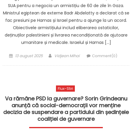
SUA pentru a negocia un armistițiu de 60 de zile în Gaza.
Ministrul egiptean de externe Badr Abdelatty a declarat că se
fac presiuni pe Hamas și Israel pentru a ajunge la un acord.
Obiectivele armistițiului includ eliberarea ostaticilor,
deținuților palestinieni și livrarea necondiționată de ajutoare
umanitare și medicale. Israelul și Hamas […]
Posted
Author
13 august 2025
Vidjean Mihai
Comment(0)
on
Flux-Stiri
Va rămâne PSD la guvernare? Sorin Grindeanu
anunță că social-democrații vor menține
decizia de suspendare a partidului din ședințele
coaliției de guvernare