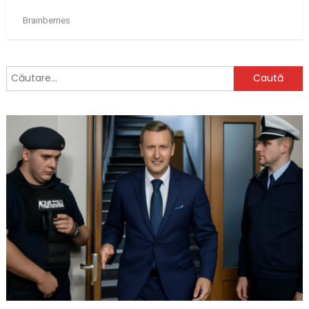
Caută
după: