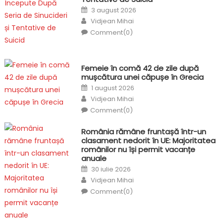
Posted
3 august 2026
on
Author
Vidjean Mihai
Comment(0)
Femeie în comă 42 de zile după
mușcătura unei căpușe în Grecia
Posted
1 august 2026
on
Author
Vidjean Mihai
Comment(0)
România rămâne fruntașă într-un
clasament nedorit în UE: Majoritatea
românilor nu își permit vacanțe
anuale
Posted
30 iulie 2026
on
Author
Vidjean Mihai
Comment(0)