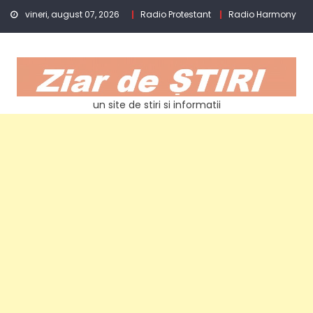
Skip
vineri, august 07, 2026
Radio Protestant
Radio Harmony
to
content
un site de stiri si informatii