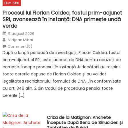
Flux-Stiri
Procesul lui Florian Coldea, fostul prim-adjunct
SRI, avansează în instanță: DNA primește undă
verde
Posted
5 august 2026
on
Author
Vidjean Mihai
Comment(0)
După o lungă perioadă de investigații, Florian Coldea, fostul
prim-adjunct al SRI, este judecat de DNA pentru acuzații de
corupție. Începe procesul în instanță Judecătorii au respins
toate cererile depuse de Florian Coldea și au validat
legalitatea rechizitoriului formulat de DNA. „În conformitate
cu art. 346 alin. 2 din Codul de procedură penală, toate
cererile […]
Criza de la Matignon: Anchete
Începute După Seria de Sinucideri și
Tentative de Suicid