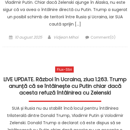
Vladimir Putin. Chiar dacă Zelenski ajunge în Alaska, nu este
sigur că va avea o întâlnire directă cu Putin. Trump a sugerat
un posibil schimb de teritorii între Rusia și Ucraina, iar SUA
caută sprijin […]
Posted
Author
10 august 2025
Vidjean Mihai
Comment(0)
on
Flux-Stiri
LIVE UPDATE. Război în Ucraina, ziua 1.263. Trump
anunță că se întâlnește cu Putin chiar dacă
acesta refuză întâlnirea cu Zelenski
SUA și Rusia nu au stabilit încă locul pentru întâlnirea
trilaterală dintre Donald Trump, Vladimir Putin și Volodimir
Zelenski. Donald Trump a declarat că este dispus să se