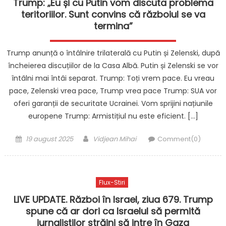
Trump: „Eu și cu Putin vom discuta problema
teritoriilor. Sunt convins că războiul se va
termina”
Trump anunță o întâlnire trilaterală cu Putin și Zelenski, după
încheierea discuțiilor de la Casa Albă. Putin și Zelenski se vor
întâlni mai întâi separat. Trump: Toți vrem pace. Eu vreau
pace, Zelenski vrea pace, Trump vrea pace Trump: SUA vor
oferi garanții de securitate Ucrainei. Vom sprijini națiunile
europene Trump: Armistițiul nu este eficient. […]
Posted
Author
19 august 2025
Vidjean Mihai
Comment(0)
on
Flux-Stiri
LIVE UPDATE. Război în Israel, ziua 679. Trump
spune că ar dori ca Israelul să permită
jurnaliștilor străini să intre în Gaza