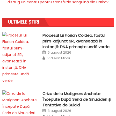
distrug un centru pentru transfuzie sanguină din Harkov
ULTIMELE ȘTIRI
Procesul lui Florian Coldea, fostul
prim-adjunct SRI, avansează în
instanță: DNA primește undă verde
Posted
5 august 2026
on
Author
Vidjean Mihai
Criza de la Matignon: Anchete
Începute După Seria de Sinucideri și
Tentative de Suicid
Posted
3 august 2026
on
Author