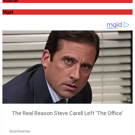
Adbrite
Mgid