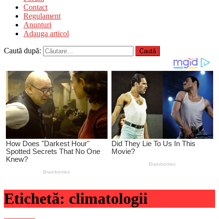
Contact
Regulament
Anunturi
Adauga articol
Caută după:
Etichetă:
climatologii