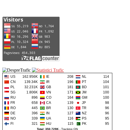
US
162.956K
IE
208
NL
114
CN
139.34K
IR
196
PT
104
PL
32.231K
GB
181
BD
101
SG
1.806K
VN
171
JM
100
RU
896
CO
164
GM
100
FR
658
CA
139
JP
98
RO
445
BR
130
TR
96
DE
396
IN
127
NZ
96
NO
339
UA
116
PS
95
FI
321
HU
115
PK
95
Total: 350.729K
-
Tracking ON