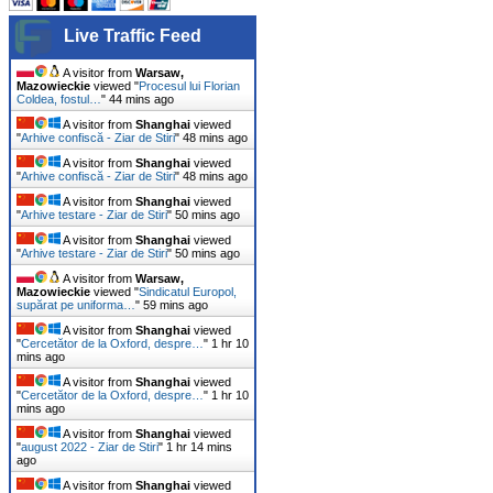
Live Traffic Feed
A visitor from
Warsaw,
Mazowieckie
viewed "
Procesul lui Florian
Coldea, fostul…
"
44 mins ago
A visitor from
Shanghai
viewed
"
Arhive confiscă - Ziar de Stiri
"
48 mins ago
A visitor from
Shanghai
viewed
"
Arhive confiscă - Ziar de Stiri
"
48 mins ago
A visitor from
Shanghai
viewed
"
Arhive testare - Ziar de Stiri
"
50 mins ago
A visitor from
Shanghai
viewed
"
Arhive testare - Ziar de Stiri
"
50 mins ago
A visitor from
Warsaw,
Mazowieckie
viewed "
Sindicatul Europol,
supărat pe uniforma…
"
59 mins ago
A visitor from
Shanghai
viewed
"
Cercetător de la Oxford, despre…
"
1 hr 10
mins ago
A visitor from
Shanghai
viewed
"
Cercetător de la Oxford, despre…
"
1 hr 10
mins ago
A visitor from
Shanghai
viewed
"
august 2022 - Ziar de Stiri
"
1 hr 14 mins
ago
A visitor from
Shanghai
viewed