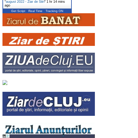
"
august 2022 - Ziar de Stiri
"
1 hr 14 mins
ago
Get Script
Real Time
Tracking ON