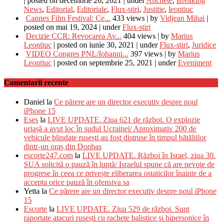
|
posted on decembrie 20, 2021
|
under
Anchete
,
Breaking
News
,
Editorial
,
Editoriale
,
Flux-stiri
,
Justitie
,
leontiuc
Cannes Film Festival: Ce...
433 views
|
by
Vidjean Mihai
|
posted on mai 19, 2024
|
under
Flux-stiri
Decizie CCR: Revocarea Av...
404 views
|
by
Marius
Leontiuc
|
posted on iunie 30, 2021
|
under
Flux-stiri
,
Juridice
VIDEO Congres PNL/Iohanni...
397 views
|
by
Marius
Leontiuc
|
posted on septembrie 25, 2021
|
under
Eveniment
Comentarii recente
Daniel
la
Ce părere are un director executiv despre noul
iPhone 15
Eses
la
LIVE UPDATE. Ziua 621 de război. O explozie
uriașă a avut loc în sudul Ucrainei/ Aproximativ 200 de
vehicule blindate rusești au fost distruse în timpul bătăliilor
dintr-un oraș din Donbas
escorte247.com
la
LIVE UPDATE. Război în Israel, ziua 30.
SUA solicită o pauză în luptă/ Israelul spune că are nevoie de
progrese în ceea ce privește eliberarea ostaticilor înainte de a
accepta orice pauză în ofensiva sa
Yetta
la
Ce părere are un director executiv despre noul iPhone
15
Escorte
la
LIVE UPDATE. Ziua 529 de război. Sunt
raportate atacuri rusești cu rachete balistice şi hipersonice în