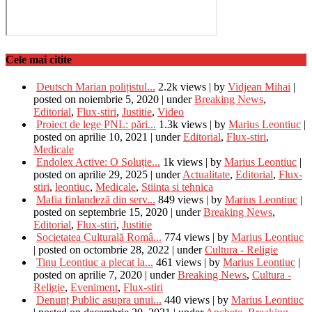
Cele mai citite
Deutsch Marian polițistul...
2.2k views
|
by
Vidjean Mihai
|
posted on noiembrie 5, 2020
|
under
Breaking News
,
Editorial
,
Flux-stiri
,
Justitie
,
Video
Proiect de lege PNL: pări...
1.3k views
|
by
Marius Leontiuc
|
posted on aprilie 10, 2021
|
under
Editorial
,
Flux-stiri
,
Medicale
Endolex Active: O Soluție...
1k views
|
by
Marius Leontiuc
|
posted on aprilie 29, 2025
|
under
Actualitate
,
Editorial
,
Flux-
stiri
,
leontiuc
,
Medicale
,
Stiinta si tehnica
Mafia finlandeză din serv...
849 views
|
by
Marius Leontiuc
|
posted on septembrie 15, 2020
|
under
Breaking News
,
Editorial
,
Flux-stiri
,
Justitie
Societatea Culturală Româ...
774 views
|
by
Marius Leontiuc
|
posted on octombrie 28, 2022
|
under
Cultura - Religie
Tinu Leontiuc a plecat la...
461 views
|
by
Marius Leontiuc
|
posted on aprilie 7, 2020
|
under
Breaking News
,
Cultura -
Religie
,
Eveniment
,
Flux-stiri
Denunț Public asupra unui...
440 views
|
by
Marius Leontiuc