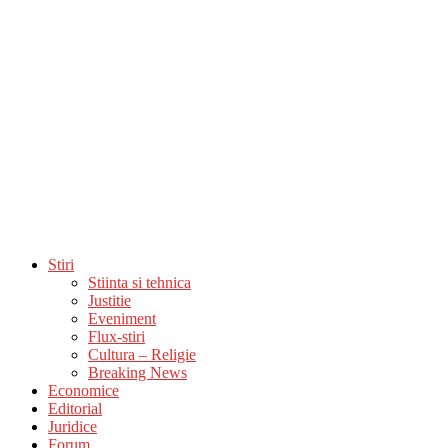
Stiri
Stiinta si tehnica
Justitie
Eveniment
Flux-stiri
Cultura – Religie
Breaking News
Economice
Editorial
Juridice
Forum