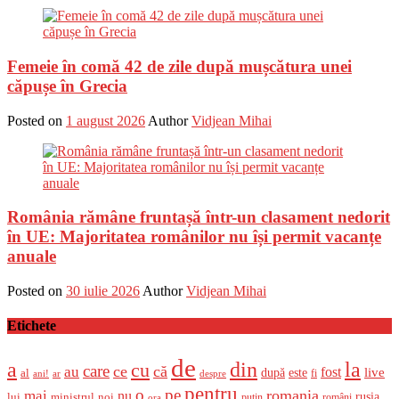
Femeie în comă 42 de zile după mușcătura unei
căpușe în Grecia
Posted on
1 august 2026
Author
Vidjean Mihai
România rămâne fruntașă într-un clasament nedorit
în UE: Majoritatea românilor nu își permit vacanțe
anuale
Posted on
30 iulie 2026
Author
Vidjean Mihai
Etichete
de
a
din
la
cu
care
ce
că
au
fost
live
după
este
al
fi
ani!
ar
despre
pentru
o
pe
romania
mai
nu
ministrul
rusia
lui
noi
români
putin
ora