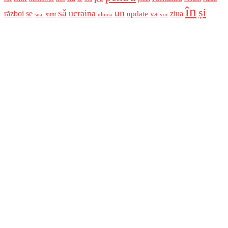
în
și
un
să
ucraina
război
se
update
ziua
va
sunt
sua:
ultima
vor