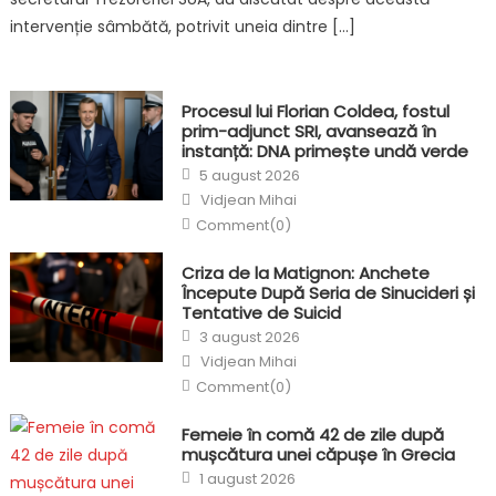
intervenție sâmbătă, potrivit uneia dintre […]
Procesul lui Florian Coldea, fostul
prim-adjunct SRI, avansează în
instanță: DNA primește undă verde
Posted
5 august 2026
on
Author
Vidjean Mihai
Comment(0)
Criza de la Matignon: Anchete
Începute După Seria de Sinucideri și
Tentative de Suicid
Posted
3 august 2026
on
Author
Vidjean Mihai
Comment(0)
Femeie în comă 42 de zile după
mușcătura unei căpușe în Grecia
Posted
1 august 2026
on