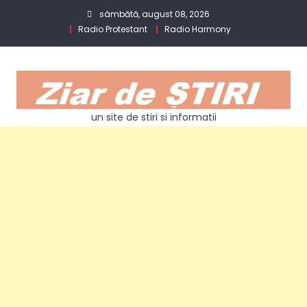
Skip
sâmbătă, august 08, 2026
to
Radio Protestant
Radio Harmony
content
un site de stiri si informatii