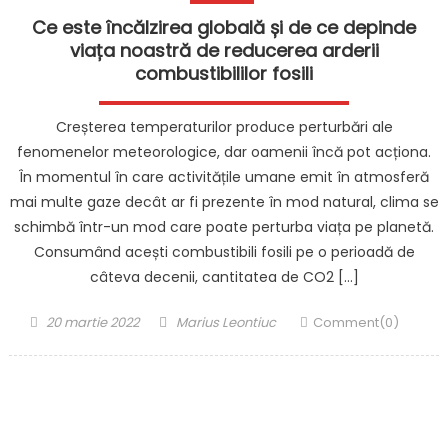
Ce este încălzirea globală și de ce depinde
viața noastră de reducerea arderii
combustibililor fosili
Creșterea temperaturilor produce perturbări ale
fenomenelor meteorologice, dar oamenii încă pot acționa.
În momentul în care activitățile umane emit în atmosferă
mai multe gaze decât ar fi prezente în mod natural, clima se
schimbă într-un mod care poate perturba viața pe planetă.
Consumând acești combustibili fosili pe o perioadă de
câteva decenii, cantitatea de CO2 […]
Posted
Author
20 martie 2022
Marius Leontiuc
Comment(0)
on