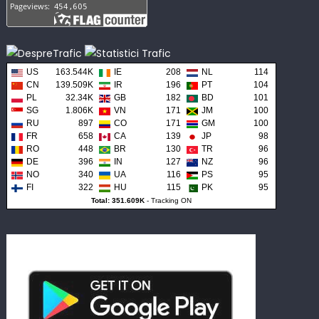
US
163.544K
IE
208
NL
114
CN
139.509K
IR
196
PT
104
PL
32.34K
GB
182
BD
101
SG
1.806K
VN
171
JM
100
RU
897
CO
171
GM
100
FR
658
CA
139
JP
98
RO
448
BR
130
TR
96
DE
396
IN
127
NZ
96
NO
340
UA
116
PS
95
FI
322
HU
115
PK
95
Total: 351.609K
-
Tracking ON