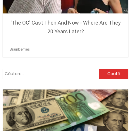
Caută
după: