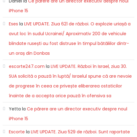
Daniel
la
Ce părere are un director executiv despre noul
iPhone 15
Eses
la
LIVE UPDATE. Ziua 621 de război. O explozie uriașă a
avut loc în sudul Ucrainei/ Aproximativ 200 de vehicule
blindate rusești au fost distruse în timpul bătăliilor dintr-
un oraș din Donbas
escorte247.com
la
LIVE UPDATE. Război în Israel, ziua 30.
SUA solicită o pauză în luptă/ Israelul spune că are nevoie
de progrese în ceea ce privește eliberarea ostaticilor
înainte de a accepta orice pauză în ofensiva sa
Yetta
la
Ce părere are un director executiv despre noul
iPhone 15
Escorte
la
LIVE UPDATE. Ziua 529 de război. Sunt raportate