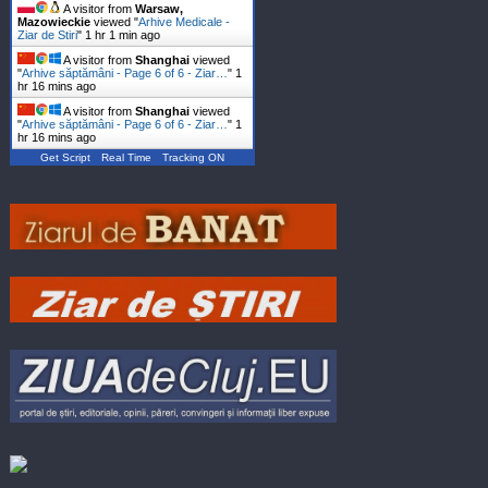
A visitor from
Warsaw,
Mazowieckie
viewed "
Arhive Medicale -
Ziar de Stiri
"
1 hr 1 min ago
A visitor from
Shanghai
viewed
"
Arhive săptămâni - Page 6 of 6 - Ziar…
"
1
hr 16 mins ago
A visitor from
Shanghai
viewed
"
Arhive săptămâni - Page 6 of 6 - Ziar…
"
1
hr 16 mins ago
Get Script
Real Time
Tracking ON