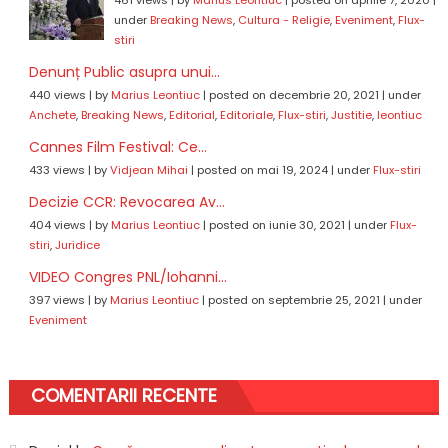
under
Breaking News
,
Cultura - Religie
,
Eveniment
,
Flux-
stiri
Denunț Public asupra unui...
440 views
|
by
Marius Leontiuc
|
posted on decembrie 20, 2021
|
under
Anchete
,
Breaking News
,
Editorial
,
Editoriale
,
Flux-stiri
,
Justitie
,
leontiuc
Cannes Film Festival: Ce...
433 views
|
by
Vidjean Mihai
|
posted on mai 19, 2024
|
under
Flux-stiri
Decizie CCR: Revocarea Av...
404 views
|
by
Marius Leontiuc
|
posted on iunie 30, 2021
|
under
Flux-
stiri
,
Juridice
VIDEO Congres PNL/Iohanni...
397 views
|
by
Marius Leontiuc
|
posted on septembrie 25, 2021
|
under
Eveniment
COMENTARII RECENTE