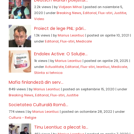
2.2k views
|
by
Vidjean Mihai
|
posted on noiembrie 5,
2020
|
under
Breaking News
,
Editorial
,
Flux-stiri
,
Justitie
,
Video
Proiect de lege PNL: pări...
1.3k views
|
by
Marius Leontiuc
|
posted on aprilie 10, 2021
|
under
Editorial
,
Flux-stiri
,
Medicale
Endolex Active: O Soluție...
1k views
|
by
Marius Leontiuc
|
posted on aprilie 29, 2025
|
under
Actualitate
,
Editorial
,
Flux-stiri
,
leontiuc
,
Medicale
,
Stiinta si tehnica
Mafia finlandeză din serv...
849 views
|
by
Marius Leontiuc
|
posted on septembrie 15, 2020
|
under
Breaking News
,
Editorial
,
Flux-stiri
,
Justitie
Societatea Culturală Româ...
774 views
|
by
Marius Leontiuc
|
posted on octombrie 28, 2022
|
under
Cultura - Religie
Tinu Leontiuc a plecat la...
461 views
|
by
Marius Leontiuc
|
posted on aprilie 7, 2020
|