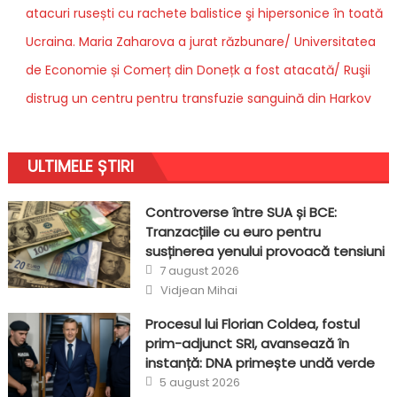
atacuri rusești cu rachete balistice şi hipersonice în toată
Ucraina. Maria Zaharova a jurat răzbunare/ Universitatea
de Economie și Comerț din Donețk a fost atacată/ Ruşii
distrug un centru pentru transfuzie sanguină din Harkov
ULTIMELE ȘTIRI
Controverse între SUA și BCE:
Tranzacțiile cu euro pentru
susținerea yenului provoacă tensiuni
Posted
7 august 2026
on
Author
Vidjean Mihai
Procesul lui Florian Coldea, fostul
prim-adjunct SRI, avansează în
instanță: DNA primește undă verde
Posted
5 august 2026
on