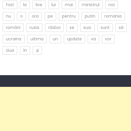
fost
la
live
lui
mai
ministrul
noi
nu
o
ora
pe
pentru
putin
romania
români
rusia
război
se
sua:
sunt
să
ucraina
ultima
un
update
va
vor
ziua
în
și