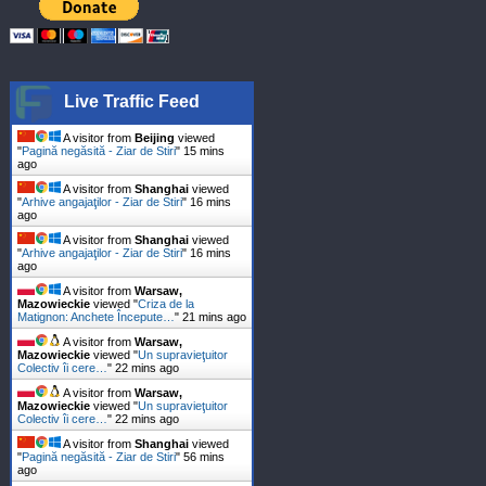
Live Traffic Feed
A visitor from
Beijing
viewed
"
Pagină negăsită - Ziar de Stiri
"
15 mins
ago
A visitor from
Shanghai
viewed
"
Arhive angajaţilor - Ziar de Stiri
"
16 mins
ago
A visitor from
Shanghai
viewed
"
Arhive angajaţilor - Ziar de Stiri
"
16 mins
ago
A visitor from
Warsaw,
Mazowieckie
viewed "
Criza de la
Matignon: Anchete Începute…
"
21 mins ago
A visitor from
Warsaw,
Mazowieckie
viewed "
Un supravieţuitor
Colectiv îi cere…
"
22 mins ago
A visitor from
Warsaw,
Mazowieckie
viewed "
Un supravieţuitor
Colectiv îi cere…
"
22 mins ago
A visitor from
Shanghai
viewed
"
Pagină negăsită - Ziar de Stiri
"
56 mins
ago