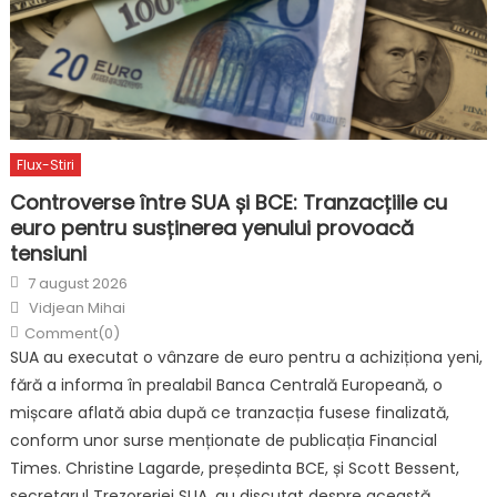
Flux-Stiri
Controverse între SUA și BCE: Tranzacțiile cu
euro pentru susținerea yenului provoacă
tensiuni
Posted
7 august 2026
on
Author
Vidjean Mihai
Comment(0)
SUA au executat o vânzare de euro pentru a achiziționa yeni,
fără a informa în prealabil Banca Centrală Europeană, o
mișcare aflată abia după ce tranzacția fusese finalizată,
conform unor surse menționate de publicația Financial
Times. Christine Lagarde, președinta BCE, și Scott Bessent,
secretarul Trezoreriei SUA, au discutat despre această