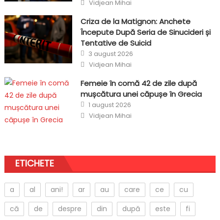
Author
Vidjean Mihai
Criza de la Matignon: Anchete
Începute După Seria de Sinucideri și
Tentative de Suicid
Posted
3 august 2026
on
Author
Vidjean Mihai
Femeie în comă 42 de zile după
mușcătura unei căpușe în Grecia
Posted
1 august 2026
on
Author
Vidjean Mihai
ETICHETE
a
al
ani!
ar
au
care
ce
cu
că
de
despre
din
după
este
fi