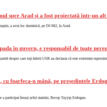
ul spre Arad şi a fost proiectată într-un alt
 maşini, a avut loc duminică, pe DJ 682, la Arad.
ada în guvern, e responsabil de toate nereu
d despre care toți liderii USR au declarat că este extremist reprezintă
t, cu foarfeca-n mână, pe președintele Erdog
re a participat însuși șeful statului, Recep Tayyip Erdogan.