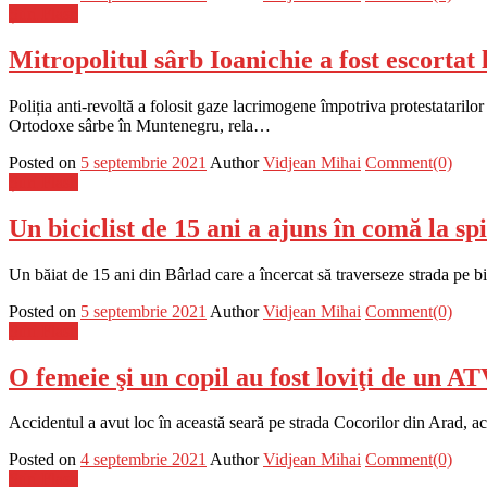
Știri Flash
Mitropolitul sârb Ioanichie a fost escortat
Poliția anti-revoltă a folosit gaze lacrimogene împotriva protestatarilor 
Ortodoxe sârbe în Muntenegru, rela…
Posted on
5 septembrie 2021
Author
Vidjean Mihai
Comment(0)
Știri Flash
Un biciclist de 15 ani a ajuns în comă la sp
Un băiat de 15 ani din Bârlad care a încercat să traverseze strada pe bic
Posted on
5 septembrie 2021
Author
Vidjean Mihai
Comment(0)
Știri Flash
O femeie şi un copil au fost loviţi de un AT
Accidentul a avut loc în această seară pe strada Cocorilor din Arad, ac
Posted on
4 septembrie 2021
Author
Vidjean Mihai
Comment(0)
Știri Flash