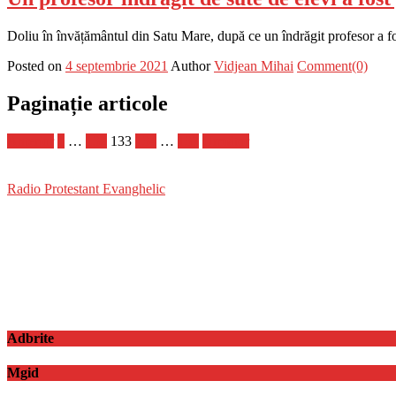
Doliu în învățământul din Satu Mare, după ce un îndrăgit profesor a fost 
Posted on
4 septembrie 2021
Author
Vidjean Mihai
Comment(0)
Paginație articole
Anterior
1
…
132
133
134
…
137
Următor
Radio Protestant Evanghelic
Adbrite
Mgid