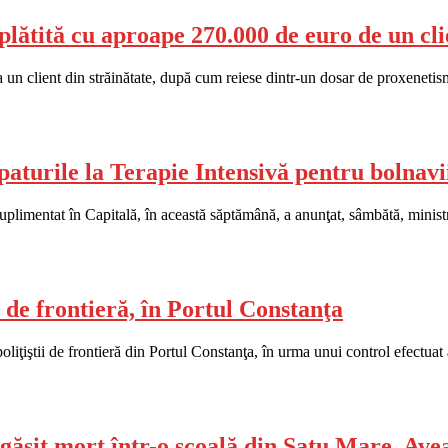
 plătită cu aproape 270.000 de euro de un cl
n client din străinătate, după cum reiese dintr-un dosar de proxenetism 
 paturile la Terapie Intensivă pentru bolna
limentat în Capitală, în această săptămână, a anunţat, sâmbătă, ministr
ii de frontieră, în Portul Constanţa
poliţiştii de frontieră din Portul Constanţa, în urma unui control efectua
t găsit mort într-o şcoală din Satu Mare. Ave