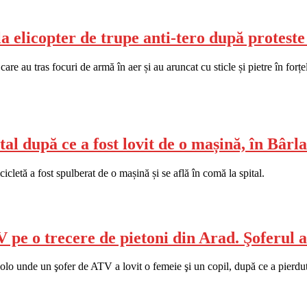
 la elicopter de trupe anti-tero după protest
care au tras focuri de armă în aer și au aruncat cu sticle și pietre în for
ital după ce a fost lovit de o mașină, în Bârl
icletă a fost spulberat de o mașină și se află în comă la spital.
V pe o trecere de pietoni din Arad. Şoferul a
olo unde un şofer de ATV a lovit o femeie şi un copil, după ce a pierdut c