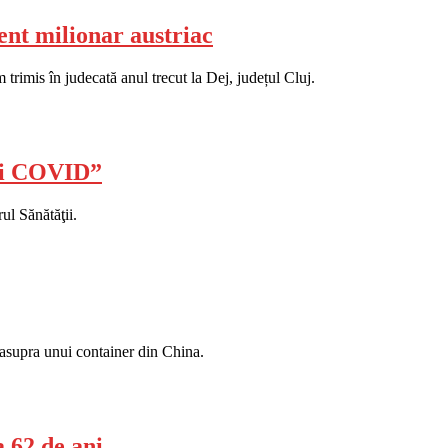
ient milionar austriac
trimis în judecată anul trecut la Dej, județul Cluj.
vii COVID”
ul Sănătăţii.
t asupra unui container din China.
a 62 de ani