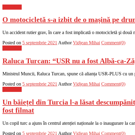
Știri Flash
O motocicletă s-a izbit de o maşină pe drum
Un accident rutier grav, în care a fost implicată o motocicletă şi două
Posted on
5 septembrie 2021
Author
Vidjean Mihai
Comment(0)
Știri Flash
Raluca Turcan: “USR nu a fost Albă-ca-Zăp
Ministrul Muncii, Raluca Turcan, spune că alianța USR-PLUS cu un parti
Posted on
5 septembrie 2021
Author
Vidjean Mihai
Comment(0)
Știri Flash
Un băiețel din Turcia l-a lăsat descumpăni
fost filmat
Un copil turc a ajuns în centrul atenției naționale la o inaugurare la ca
Posted on
5 septembrie 2021
Author
Vidjean Mihai
Comment(0)