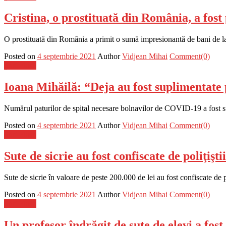
Cristina, o prostituată din România, a fost
O prostituată din România a primit o sumă impresionantă de bani de la u
Posted on
4 septembrie 2021
Author
Vidjean Mihai
Comment(0)
Știri Flash
Ioana Mihăilă: “Deja au fost suplimentate
Numărul paturilor de spital necesare bolnavilor de COVID-19 a fost sup
Posted on
4 septembrie 2021
Author
Vidjean Mihai
Comment(0)
Știri Flash
Sute de sicrie au fost confiscate de poliţişt
Sute de sicrie în valoare de peste 200.000 de lei au fost confiscate de 
Posted on
4 septembrie 2021
Author
Vidjean Mihai
Comment(0)
Știri Flash
Un profesor îndrăgit de sute de elevi a fos