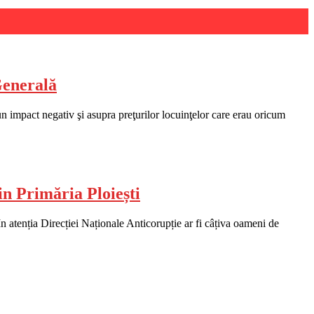
Generală
n impact negativ şi asupra preţurilor locuinţelor care erau oricum
din Primăria Ploiești
n atenția Direcției Naționale Anticorupție ar fi câțiva oameni de