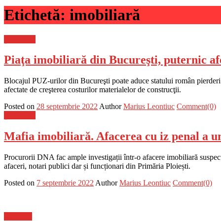
Etichetă:
imobiliară
Știri Flash
Piaţa imobiliară din Bucureşti, puternic a
Blocajul PUZ-urilor din Bucureşti poate aduce statului român pierderi 
afectate de creşterea costurilor materialelor de construcţii.
Posted on
28 septembrie 2022
Author
Marius Leontiuc
Comment(0)
Știri Flash
Mafia imobiliară. Afacerea cu iz penal a uno
Procurorii DNA fac ample investigații într-o afacere imobiliară suspect
afaceri, notari publici dar și funcționari din Primăria Ploiești.
Posted on
7 septembrie 2022
Author
Marius Leontiuc
Comment(0)
Flux-stiri