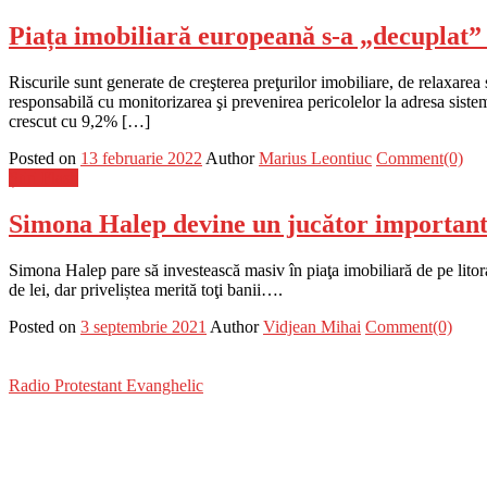
Piața imobiliară europeană s-a „decuplat” 
Riscurile sunt generate de creşterea preţurilor imobiliare, de relaxarea
responsabilă cu monitorizarea şi prevenirea pericolelor la adresa sistem
crescut cu 9,2% […]
Posted on
13 februarie 2022
Author
Marius Leontiuc
Comment(0)
Știri Flash
Simona Halep devine un jucător important 
Simona Halep pare să investească masiv în piaţa imobiliară de pe lito
de lei, dar priveliștea merită toţi banii….
Posted on
3 septembrie 2021
Author
Vidjean Mihai
Comment(0)
Radio Protestant Evanghelic