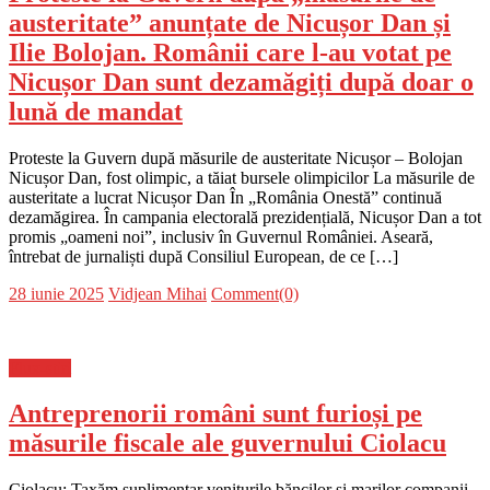
austeritate” anunțate de Nicușor Dan și
Ilie Bolojan. Românii care l-au votat pe
Nicușor Dan sunt dezamăgiți după doar o
lună de mandat
Proteste la Guvern după măsurile de austeritate Nicușor – Bolojan
Nicușor Dan, fost olimpic, a tăiat bursele olimpicilor La măsurile de
austeritate a lucrat Nicușor Dan În „România Onestă” continuă
dezamăgirea. În campania electorală prezidențială, Nicușor Dan a tot
promis „oameni noi”, inclusiv în Guvernul României. Aseară,
întrebat de jurnaliști după Consiliul European, de ce […]
Posted
Author
28 iunie 2025
Vidjean Mihai
Comment(0)
on
Flux-stiri
Antreprenorii români sunt furioși pe
măsurile fiscale ale guvernului Ciolacu
Ciolacu: Taxăm suplimentar veniturile băncilor și marilor companii