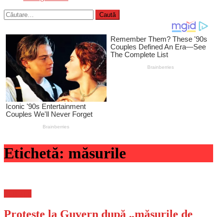
Caută
după:
Etichetă:
măsurile
Flux-stiri
Proteste la Guvern după „măsurile de