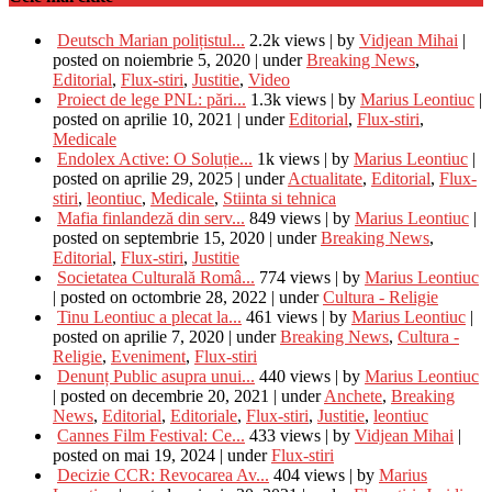
Deutsch Marian polițistul...
2.2k views
|
by
Vidjean Mihai
|
posted on noiembrie 5, 2020
|
under
Breaking News
,
Editorial
,
Flux-stiri
,
Justitie
,
Video
Proiect de lege PNL: pări...
1.3k views
|
by
Marius Leontiuc
|
posted on aprilie 10, 2021
|
under
Editorial
,
Flux-stiri
,
Medicale
Endolex Active: O Soluție...
1k views
|
by
Marius Leontiuc
|
posted on aprilie 29, 2025
|
under
Actualitate
,
Editorial
,
Flux-
stiri
,
leontiuc
,
Medicale
,
Stiinta si tehnica
Mafia finlandeză din serv...
849 views
|
by
Marius Leontiuc
|
posted on septembrie 15, 2020
|
under
Breaking News
,
Editorial
,
Flux-stiri
,
Justitie
Societatea Culturală Româ...
774 views
|
by
Marius Leontiuc
|
posted on octombrie 28, 2022
|
under
Cultura - Religie
Tinu Leontiuc a plecat la...
461 views
|
by
Marius Leontiuc
|
posted on aprilie 7, 2020
|
under
Breaking News
,
Cultura -
Religie
,
Eveniment
,
Flux-stiri
Denunț Public asupra unui...
440 views
|
by
Marius Leontiuc
|
posted on decembrie 20, 2021
|
under
Anchete
,
Breaking
News
,
Editorial
,
Editoriale
,
Flux-stiri
,
Justitie
,
leontiuc
Cannes Film Festival: Ce...
433 views
|
by
Vidjean Mihai
|
posted on mai 19, 2024
|
under
Flux-stiri
Decizie CCR: Revocarea Av...
404 views
|
by
Marius