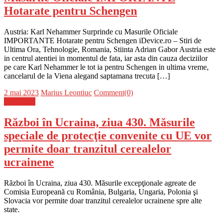
Hotarate pentru Schengen
Austria: Karl Nehammer Surprinde cu Masurile Oficiale
IMPORTANTE Hotarate pentru Schengen iDevice.ro – Stiri de
Ultima Ora, Tehnologie, Romania, Stiinta Adrian Gabor Austria este
in centrul atentiei in momentul de fata, iar asta din cauza deciziilor
pe care Karl Nehammer le tot ia pentru Schengen in ultima vreme,
cancelarul de la Viena alegand saptamana trecuta […]
Posted
Author
2 mai 2023
Marius Leontiuc
Comment(0)
on
Știri Flash
Război în Ucraina, ziua 430. Măsurile
speciale de protecţie convenite cu UE vor
permite doar tranzitul cerealelor
ucrainene
Război în Ucraina, ziua 430. Măsurile excepţionale agreate de
Comisia Europeană cu România, Bulgaria, Ungaria, Polonia şi
Slovacia vor permite doar tranzitul cerealelor ucrainene spre alte
state.