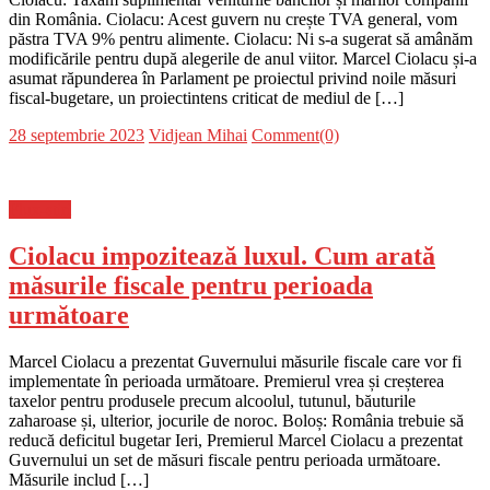
din România. Ciolacu: Acest guvern nu crește TVA general, vom
păstra TVA 9% pentru alimente. Ciolacu: Ni s-a sugerat să amânăm
modificările pentru după alegerile de anul viitor. Marcel Ciolacu și-a
asumat răpunderea în Parlament pe proiectul privind noile măsuri
fiscal-bugetare, un proiectintens criticat de mediul de […]
Posted
Author
28 septembrie 2023
Vidjean Mihai
Comment(0)
on
Flux-stiri
Ciolacu impozitează luxul. Cum arată
măsurile fiscale pentru perioada
următoare
Marcel Ciolacu a prezentat Guvernului măsurile fiscale care vor fi
implementate în perioada următoare. Premierul vrea și creșterea
taxelor pentru produsele precum alcoolul, tutunul, băuturile
zaharoase și, ulterior, jocurile de noroc. Boloș: România trebuie să
reducă deficitul bugetar Ieri, Premierul Marcel Ciolacu a prezentat
Guvernului un set de măsuri fiscale pentru perioada următoare.
Măsurile includ […]