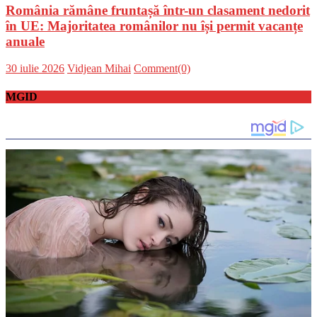
România rămâne fruntașă într-un clasament nedorit
în UE: Majoritatea românilor nu își permit vacanțe
anuale
Posted
Author
30 iulie 2026
Vidjean Mihai
Comment(0)
on
MGID