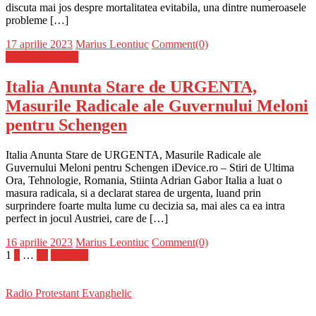
discuta mai jos despre mortalitatea evitabila, una dintre numeroasele
probleme […]
Posted
Author
17 aprilie 2023
Marius Leontiuc
Comment(0)
on
Stiinta si tehnica
Italia Anunta Stare de URGENTA,
Masurile Radicale ale Guvernului Meloni
pentru Schengen
Italia Anunta Stare de URGENTA, Masurile Radicale ale
Guvernului Meloni pentru Schengen iDevice.ro – Stiri de Ultima
Ora, Tehnologie, Romania, Stiinta Adrian Gabor Italia a luat o
masura radicala, si a declarat starea de urgenta, luand prin
surprindere foarte multa lume cu decizia sa, mai ales ca ea intra
perfect in jocul Austriei, care de […]
Posted
Author
16 aprilie 2023
Marius Leontiuc
Comment(0)
on
Paginație
1
2
…
21
Următor
articole
Radio Protestant Evanghelic