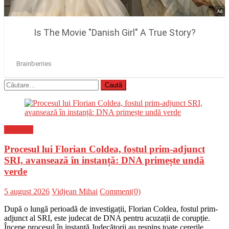
Caută
după:
Flux-stiri
Procesul lui Florian Coldea, fostul prim-adjunct
SRI, avansează în instanță: DNA primește undă
verde
Posted
Author
5 august 2026
Vidjean Mihai
Comment(0)
on
După o lungă perioadă de investigații, Florian Coldea, fostul prim-
adjunct al SRI, este judecat de DNA pentru acuzații de corupție.
Începe procesul în instanță Judecătorii au respins toate cererile