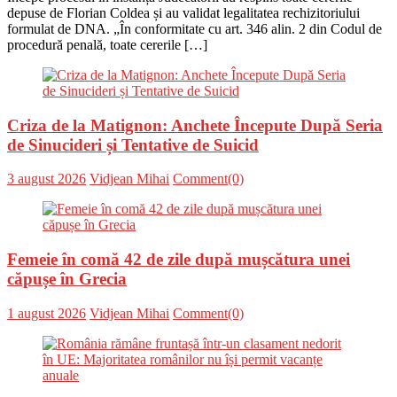
depuse de Florian Coldea și au validat legalitatea rechizitoriului
formulat de DNA. „În conformitate cu art. 346 alin. 2 din Codul de
procedură penală, toate cererile […]
Criza de la Matignon: Anchete Începute După Seria
de Sinucideri și Tentative de Suicid
Posted
Author
3 august 2026
Vidjean Mihai
Comment(0)
on
Femeie în comă 42 de zile după mușcătura unei
căpușe în Grecia
Posted
Author
1 august 2026
Vidjean Mihai
Comment(0)
on