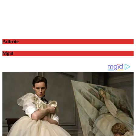
Adbrite
Mgid