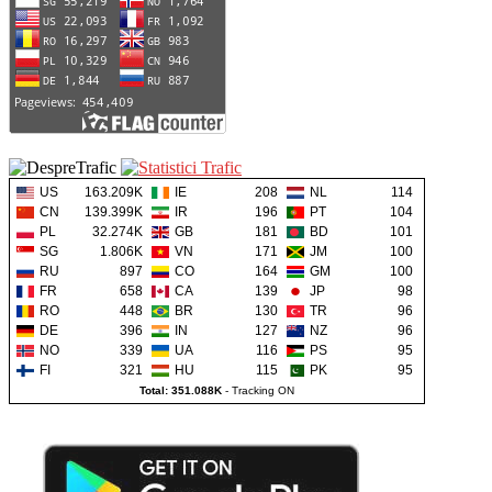
US
163.209K
IE
208
NL
114
CN
139.399K
IR
196
PT
104
PL
32.274K
GB
181
BD
101
SG
1.806K
VN
171
JM
100
RU
897
CO
164
GM
100
FR
658
CA
139
JP
98
RO
448
BR
130
TR
96
DE
396
IN
127
NZ
96
NO
339
UA
116
PS
95
FI
321
HU
115
PK
95
Total: 351.088K
-
Tracking ON