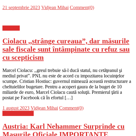
Posted
Author
21 septembrie 2023
Vidjean Mihai
Comment(0)
on
Flux-stiri
Ciolacu ,,strânge cureaua”, dar măsurile
sale fiscale sunt întâmpinate cu refuz sau
cu scepticism
Marcel Ciolacu: ,,greul trebuie să-l ducă statul, nu cetăţeanul şi
mediul privat”. PNL nu este de acord cu impozitarea locuinţelor
scumpe. Cristian Hostiuc: guvernul mimează această restructurare a
cheltuielilor bugetare. Pentru a acoperi gaura de la buget de 10
miliarde de euro, Marcel Ciolacu caută soluţii. Premierul ţării a
postat pe Facebook că în efortul […]
Posted
Author
1 august 2023
Vidjean Mihai
Comment(0)
on
Stiinta si tehnica
Austria: Karl Nehammer Surprinde cu
Masurile Oficiale IMPORTANTE