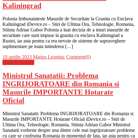
Kaliningrad
Polonia Imbunatateste Masurile de Securitate la Granita cu Enclava
Kaliningrad iDevice.ro – Stiri de Ultima Ora, Tehnologie, Romania,
Stiinta Adrian Gabor Polonia a luat decizia de a intari masurile de
securitate care sunt impuse la granita cu enclava Kaliningrad a
Rusiei, iar asta pentru ca era nevoie de sisteme de supraveghere
suplimentare pe toata intinderea […]
Posted
Author
19 aprilie 2023
Marius Leontiuc
Comment(0)
on
Stiinta si tehnica
Ministrul Sanatatii: Problema
INGRIJORATOARE din Romania si
Masurile IMPORTANTE Hotarate
Oficial
Ministrul Sanatatii: Problema INGRIJORATOARE din Romania si
Masurile IMPORTANTE Hotarate Oficial iDevice.ro – Stiri de
Ultima Ora, Tehnologie, Romania, Stiinta Adrian Gabor Ministrul
Sanatatii vorbeste despre una dintre cele mai ingrijoratoare probleme
cu care se confrunta Romania in momentul de fata, iar asta pentru ca