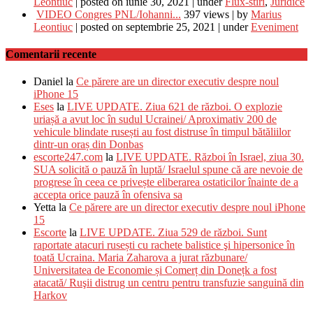
Leontiuc
|
posted on iunie 30, 2021
|
under
Flux-stiri
,
Juridice
VIDEO Congres PNL/Iohanni...
397 views
|
by
Marius
Leontiuc
|
posted on septembrie 25, 2021
|
under
Eveniment
Comentarii recente
Daniel
la
Ce părere are un director executiv despre noul
iPhone 15
Eses
la
LIVE UPDATE. Ziua 621 de război. O explozie
uriașă a avut loc în sudul Ucrainei/ Aproximativ 200 de
vehicule blindate rusești au fost distruse în timpul bătăliilor
dintr-un oraș din Donbas
escorte247.com
la
LIVE UPDATE. Război în Israel, ziua 30.
SUA solicită o pauză în luptă/ Israelul spune că are nevoie de
progrese în ceea ce privește eliberarea ostaticilor înainte de a
accepta orice pauză în ofensiva sa
Yetta
la
Ce părere are un director executiv despre noul iPhone
15
Escorte
la
LIVE UPDATE. Ziua 529 de război. Sunt
raportate atacuri rusești cu rachete balistice şi hipersonice în
toată Ucraina. Maria Zaharova a jurat răzbunare/
Universitatea de Economie și Comerț din Donețk a fost
atacată/ Ruşii distrug un centru pentru transfuzie sanguină din
Harkov