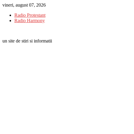
Skip
vineri, august 07, 2026
to
Radio Protestant
content
Radio Harmony
un site de stiri si informatii