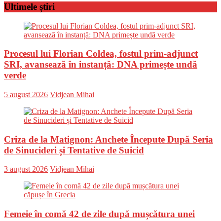
Ultimele știri
Procesul lui Florian Coldea, fostul prim-adjunct
SRI, avansează în instanță: DNA primește undă
verde
Posted
Author
5 august 2026
Vidjean Mihai
on
Criza de la Matignon: Anchete Începute După Seria
de Sinucideri și Tentative de Suicid
Posted
Author
3 august 2026
Vidjean Mihai
on
Femeie în comă 42 de zile după mușcătura unei