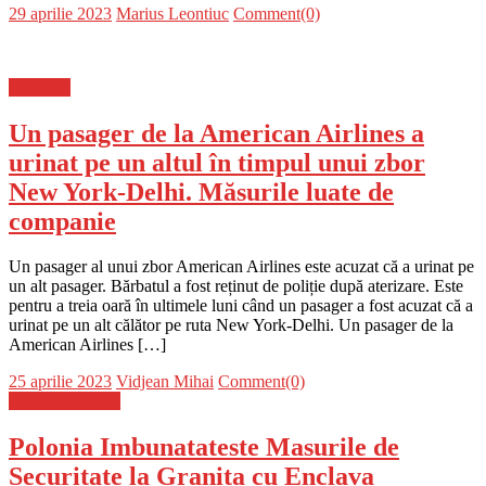
Posted
Author
29 aprilie 2023
Marius Leontiuc
Comment(0)
on
Flux-stiri
Un pasager de la American Airlines a
urinat pe un altul în timpul unui zbor
New York-Delhi. Măsurile luate de
companie
Un pasager al unui zbor American Airlines este acuzat că a urinat pe
un alt pasager. Bărbatul a fost reținut de poliție după aterizare. Este
pentru a treia oară în ultimele luni când un pasager a fost acuzat că a
urinat pe un alt călător pe ruta New York-Delhi. Un pasager de la
American Airlines […]
Posted
Author
25 aprilie 2023
Vidjean Mihai
Comment(0)
on
Stiinta si tehnica
Polonia Imbunatateste Masurile de
Securitate la Granita cu Enclava