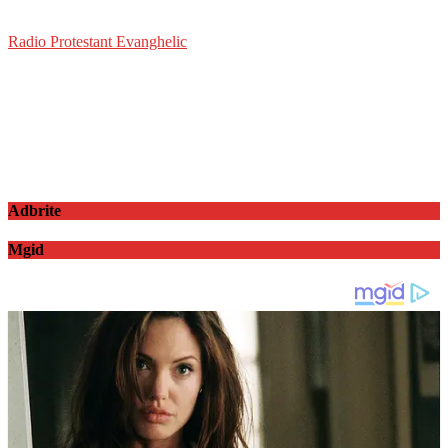
Radio Protestant Evanghelic
Adbrite
Mgid