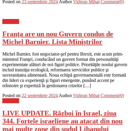
Posted on
23 septembrie 2024
Author
Vidjean Mihai
Comment(0)
Flux-stiri
Franţa are un nou Guvern condus de
Michel Barnier. Lista Miniștrilor
Michel Barnier, fost negociator-şef pentru Brexit, este acum prim-
ministrul Franţei, conducând un guvern format din personalităţi
experimentate alături de noi figuri politice. Priorităţile noului guvern
includ tranziţia ecologică, reformarea serviciilor publice şi
suveranitatea alimentară. Noua echipă guvernamentală este formată
din lideri cu experienţă şi figuri emergente, punând accent pe
reînnoire şi expertiză în gestionarea crizelor […]
Posted on
22 septembrie 2024
Author
Vidjean Mihai
Comment(0)
Flux-stiri
LIVE UPDATE. Război în Israel, ziua
344. Forțele israeliene au atacat din nou
mai multe zone din sudul Libanului