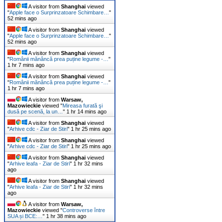
A visitor from
Shanghai
viewed
"
Apple face o Surprinzatoare Schimbare…
"
52 mins ago
A visitor from
Shanghai
viewed
"
Apple face o Surprinzatoare Schimbare…
"
52 mins ago
A visitor from
Shanghai
viewed
"
Românii mănâncă prea puține legume -…
"
1 hr 7 mins ago
A visitor from
Shanghai
viewed
"
Românii mănâncă prea puține legume -…
"
1 hr 7 mins ago
A visitor from
Warsaw,
Mazowieckie
viewed "
Mireasa furată şi
dusă pe scenă, la un…
"
1 hr 14 mins ago
A visitor from
Shanghai
viewed
"
Arhive cdc - Ziar de Stiri
"
1 hr 25 mins ago
A visitor from
Shanghai
viewed
"
Arhive cdc - Ziar de Stiri
"
1 hr 25 mins ago
A visitor from
Shanghai
viewed
"
Arhive leafa - Ziar de Stiri
"
1 hr 32 mins
ago
A visitor from
Shanghai
viewed
"
Arhive leafa - Ziar de Stiri
"
1 hr 32 mins
ago
A visitor from
Warsaw,
Mazowieckie
viewed "
Controverse între
SUA și BCE:…
"
1 hr 38 mins ago