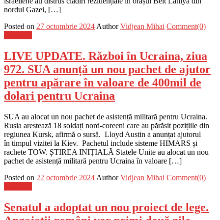
israeliene au distrus clădiri rezidențiale în orașul Beit Lahiya din
nordul Gazei, […]
Posted on
27 octombrie 2024
Author
Vidjean Mihai
Comment(0)
Flux-stiri
LIVE UPDATE. Război în Ucraina, ziua
972. SUA anunță un nou pachet de ajutor
pentru apărare în valoare de 400mil de
dolari pentru Ucraina
SUA au alocat un nou pachet de asistență militară pentru Ucraina.
Rusia arestează 18 soldați nord-coreeni care au părăsit pozițiile din
regiunea Kursk, afirmă o sursă. Lloyd Austin a anunțat ajutorul
în timpul vizitei la Kiev. Pachetul include sisteme HIMARS și
rachete TOW. ȘTIREA INIȚIALĂ Statele Unite au alocat un nou
pachet de asistență militară pentru Ucraina în valoare […]
Posted on
22 octombrie 2024
Author
Vidjean Mihai
Comment(0)
Flux-stiri
Senatul a adoptat un nou proiect de lege.