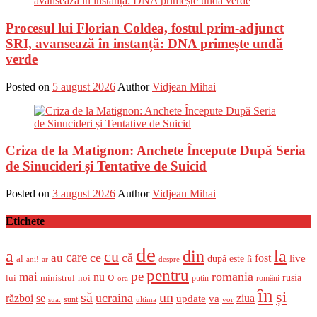
Procesul lui Florian Coldea, fostul prim-adjunct
SRI, avansează în instanță: DNA primește undă
verde
Posted on
5 august 2026
Author
Vidjean Mihai
Criza de la Matignon: Anchete Începute După Seria
de Sinucideri și Tentative de Suicid
Posted on
3 august 2026
Author
Vidjean Mihai
Etichete
de
a
din
la
cu
care
ce
că
au
fost
live
după
este
al
fi
ani!
ar
despre
pentru
o
pe
romania
mai
nu
ministrul
rusia
lui
noi
români
putin
ora
în
și
un
să
ucraina
război
se
update
ziua
va
sunt
sua:
ultima
vor