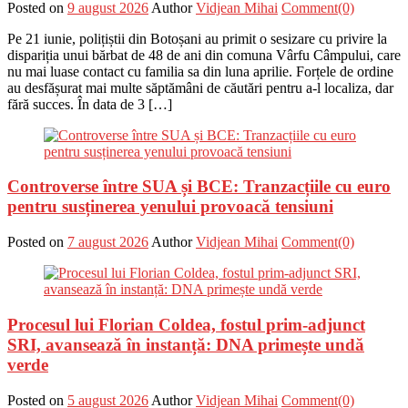
Posted on
9 august 2026
Author
Vidjean Mihai
Comment(0)
Pe 21 iunie, polițiștii din Botoșani au primit o sesizare cu privire la
dispariția unui bărbat de 48 de ani din comuna Vârfu Câmpului, care
nu mai luase contact cu familia sa din luna aprilie. Forțele de ordine
au desfășurat mai multe săptămâni de căutări pentru a-l localiza, dar
fără succes. În data de 3 […]
Controverse între SUA și BCE: Tranzacțiile cu euro
pentru susținerea yenului provoacă tensiuni
Posted on
7 august 2026
Author
Vidjean Mihai
Comment(0)
Procesul lui Florian Coldea, fostul prim-adjunct
SRI, avansează în instanță: DNA primește undă
verde
Posted on
5 august 2026
Author
Vidjean Mihai
Comment(0)