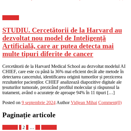
Flux-stiri
STUDIU. Cercetătorii de la Harvard au
dezvoltat nou model de Inteligență
Artificială, care ar putea detecta mai
multe tipuri diferite de cancer
Cercetătorii de la Harvard Medical School au dezvoltat modelul AI
CHIEF, care este cu până la 36% mai eficient decât alte metode în
detectarea cancerului, identificarea originii tumorilor și prezicerea
rezultatelor pacienților. CHIEF analizează diapozitive digitale ale
țesuturilor tumorale, prezicând profilul molecular și răspunsul la
tratament, având o acuratețe de aproape 94% în 11 tipuri […]
Posted on
9 septembrie 2024
Author
Vidjean Mihai
Comment(0)
Paginație articole
Anterior
1
2
3
…
39
Următor