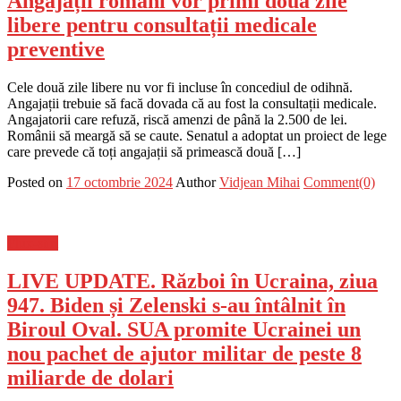
Angajații români vor primi două zile
libere pentru consultații medicale
preventive
Cele două zile libere nu vor fi incluse în concediul de odihnă.
Angajații trebuie să facă dovada că au fost la consultații medicale.
Angajatorii care refuză, riscă amenzi de până la 2.500 de lei.
Românii să meargă să se caute. Senatul a adoptat un proiect de lege
care prevede că toți angajații să primească două […]
Posted on
17 octombrie 2024
Author
Vidjean Mihai
Comment(0)
Flux-stiri
LIVE UPDATE. Război în Ucraina, ziua
947. Biden și Zelenski s-au întâlnit în
Biroul Oval. SUA promite Ucrainei un
nou pachet de ajutor militar de peste 8
miliarde de dolari