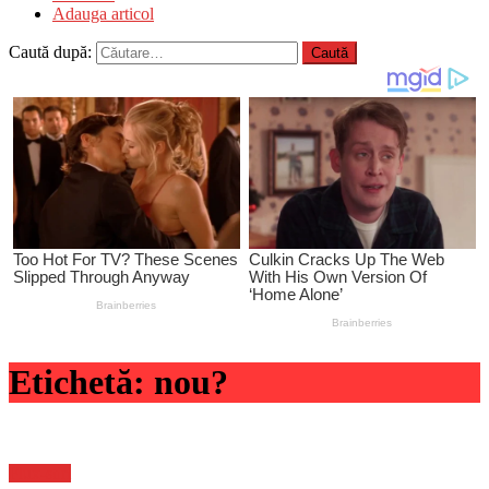
Adauga articol
Caută după:
Etichetă:
nou?
Flux-stiri