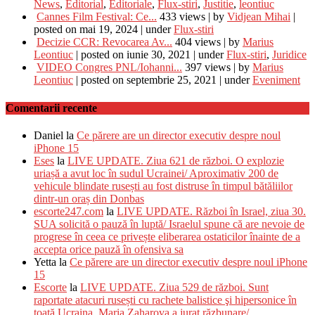
News
,
Editorial
,
Editoriale
,
Flux-stiri
,
Justitie
,
leontiuc
Cannes Film Festival: Ce...
433 views
|
by
Vidjean Mihai
|
posted on mai 19, 2024
|
under
Flux-stiri
Decizie CCR: Revocarea Av...
404 views
|
by
Marius
Leontiuc
|
posted on iunie 30, 2021
|
under
Flux-stiri
,
Juridice
VIDEO Congres PNL/Iohanni...
397 views
|
by
Marius
Leontiuc
|
posted on septembrie 25, 2021
|
under
Eveniment
Comentarii recente
Daniel
la
Ce părere are un director executiv despre noul
iPhone 15
Eses
la
LIVE UPDATE. Ziua 621 de război. O explozie
uriașă a avut loc în sudul Ucrainei/ Aproximativ 200 de
vehicule blindate rusești au fost distruse în timpul bătăliilor
dintr-un oraș din Donbas
escorte247.com
la
LIVE UPDATE. Război în Israel, ziua 30.
SUA solicită o pauză în luptă/ Israelul spune că are nevoie de
progrese în ceea ce privește eliberarea ostaticilor înainte de a
accepta orice pauză în ofensiva sa
Yetta
la
Ce părere are un director executiv despre noul iPhone
15
Escorte
la
LIVE UPDATE. Ziua 529 de război. Sunt
raportate atacuri rusești cu rachete balistice şi hipersonice în
toată Ucraina. Maria Zaharova a jurat răzbunare/