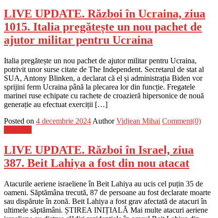
LIVE UPDATE. Război în Ucraina, ziua
1015. Italia pregătește un nou pachet de
ajutor militar pentru Ucraina
Italia pregătește un nou pachet de ajutor militar pentru Ucraina,
potrivit unor surse citate de The Independent. Secretarul de stat al
SUA, Antony Blinken, a declarat că el și administrația Biden vor
sprijini ferm Ucraina până la plecarea lor din funcție. Fregatele
marinei ruse echipate cu rachete de croazieră hipersonice de nouă
generație au efectuat exerciții […]
Posted on
4 decembrie 2024
Author
Vidjean Mihai
Comment(0)
Flux-stiri
LIVE UPDATE. Război în Israel, ziua
387. Beit Lahiya a fost din nou atacat
Atacurile aeriene israeliene în Beit Lahiya au ucis cel puțin 35 de
oameni. Săptămâna trecută, 87 de persoane au fost declarate moarte
sau dispărute în zonă. Beit Lahiya a fost grav afectată de atacuri în
ultimele săptămâni. ȘTIREA INIȚIALĂ Mai multe atacuri aeriene