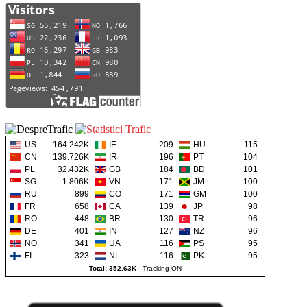
US
164.242K
IE
209
HU
115
CN
139.726K
IR
196
PT
104
PL
32.432K
GB
184
BD
101
SG
1.806K
VN
171
JM
100
RU
899
CO
171
GM
100
FR
658
CA
139
JP
98
RO
448
BR
130
TR
96
DE
401
IN
127
NZ
96
NO
341
UA
116
PS
95
FI
323
NL
116
PK
95
Total: 352.63K
-
Tracking ON