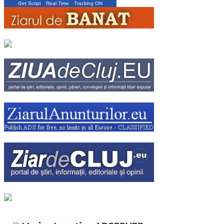
Get Script
Real Time
Tracking ON