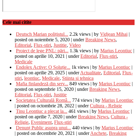
Cele mai citite
Deutsch Marian polițistul...
2.2k views
|
by
Vidjean Mihai
|
posted on noiembrie 5, 2020
|
under
Breaking News
,
Editorial
,
Flux-stiri
,
Justitie
,
Video
Proiect de lege PNL: pări...
1.3k views
|
by
Marius Leontiuc
|
posted on aprilie 10, 2021
|
under
Editorial
,
Flux-stiri
,
Medicale
Endolex Active: O Soluție...
1k views
|
by
Marius Leontiuc
|
posted on aprilie 29, 2025
|
under
Actualitate
,
Editorial
,
Flux-
stiri
,
leontiuc
,
Medicale
,
Stiinta si tehnica
Mafia finlandeză din serv...
849 views
|
by
Marius Leontiuc
|
posted on septembrie 15, 2020
|
under
Breaking News
,
Editorial
,
Flux-stiri
,
Justitie
Societatea Culturală Româ...
774 views
|
by
Marius Leontiuc
|
posted on octombrie 28, 2022
|
under
Cultura - Religie
Tinu Leontiuc a plecat la...
461 views
|
by
Marius Leontiuc
|
posted on aprilie 7, 2020
|
under
Breaking News
,
Cultura -
Religie
,
Eveniment
,
Flux-stiri
Denunț Public asupra unui...
440 views
|
by
Marius Leontiuc
|
posted on decembrie 20, 2021
|
under
Anchete
,
Breaking