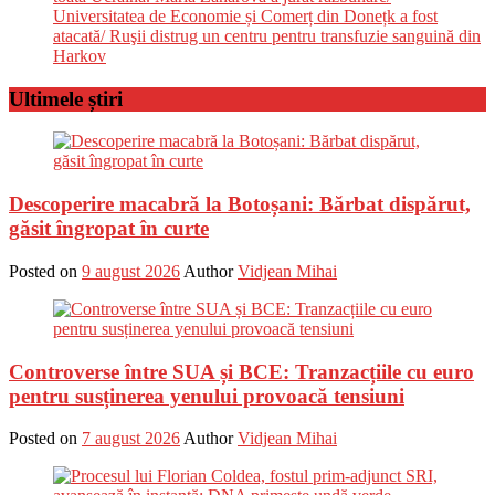
Universitatea de Economie și Comerț din Donețk a fost
atacată/ Ruşii distrug un centru pentru transfuzie sanguină din
Harkov
Ultimele știri
Descoperire macabră la Botoșani: Bărbat dispărut,
găsit îngropat în curte
Posted on
9 august 2026
Author
Vidjean Mihai
Controverse între SUA și BCE: Tranzacțiile cu euro
pentru susținerea yenului provoacă tensiuni
Posted on
7 august 2026
Author
Vidjean Mihai