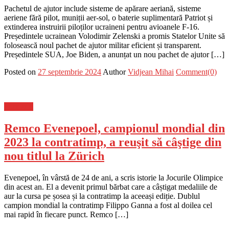
Pachetul de ajutor include sisteme de apărare aeriană, sisteme
aeriene fără pilot, muniții aer-sol, o baterie suplimentară Patriot și
extinderea instruirii piloților ucraineni pentru avioanele F-16.
Președintele ucrainean Volodimir Zelenski a promis Statelor Unite să
folosească noul pachet de ajutor militar eficient și transparent.
Președintele SUA, Joe Biden, a anunțat un nou pachet de ajutor […]
Posted on
27 septembrie 2024
Author
Vidjean Mihai
Comment(0)
Flux-stiri
Remco Evenepoel, campionul mondial din
2023 la contratimp, a reuşit să câştige din
nou titlul la Zürich
Evenepoel, în vârstă de 24 de ani, a scris istorie la Jocurile Olimpice
din acest an. El a devenit primul bărbat care a câștigat medaliile de
aur la cursa pe șosea și la contratimp la aceeași ediție. Dublul
campion mondial la contratimp Filippo Ganna a fost al doilea cel
mai rapid în fiecare punct. Remco […]