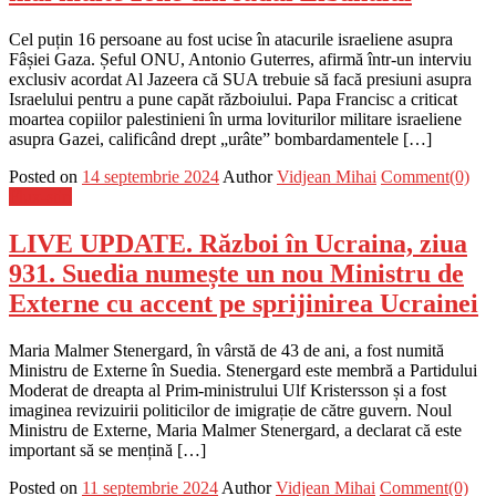
Cel puțin 16 persoane au fost ucise în atacurile israeliene asupra
Fâșiei Gaza. Șeful ONU, Antonio Guterres, afirmă într-un interviu
exclusiv acordat Al Jazeera că SUA trebuie să facă presiuni asupra
Israelului pentru a pune capăt războiului. Papa Francisc a criticat
moartea copiilor palestinieni în urma loviturilor militare israeliene
asupra Gazei, calificând drept „urâte” bombardamentele […]
Posted on
14 septembrie 2024
Author
Vidjean Mihai
Comment(0)
Flux-stiri
LIVE UPDATE. Război în Ucraina, ziua
931. Suedia numește un nou Ministru de
Externe cu accent pe sprijinirea Ucrainei
Maria Malmer Stenergard, în vârstă de 43 de ani, a fost numită
Ministru de Externe în Suedia. Stenergard este membră a Partidului
Moderat de dreapta al Prim-ministrului Ulf Kristersson și a fost
imaginea revizuirii politicilor de imigrație de către guvern. Noul
Ministru de Externe, Maria Malmer Stenergard, a declarat că este
important să se mențină […]
Posted on
11 septembrie 2024
Author
Vidjean Mihai
Comment(0)