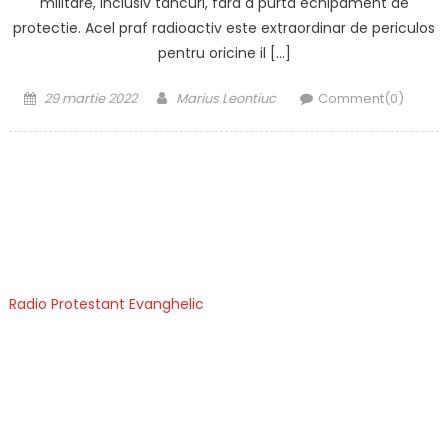
militare, inclusiv tancuri, fara a purta echipament de
protectie. Acel praf radioactiv este extraordinar de periculos
pentru oricine il […]
Posted
Author
29 martie 2022
Marius Leontiuc
Comment(0)
on
Radio Protestant Evanghelic