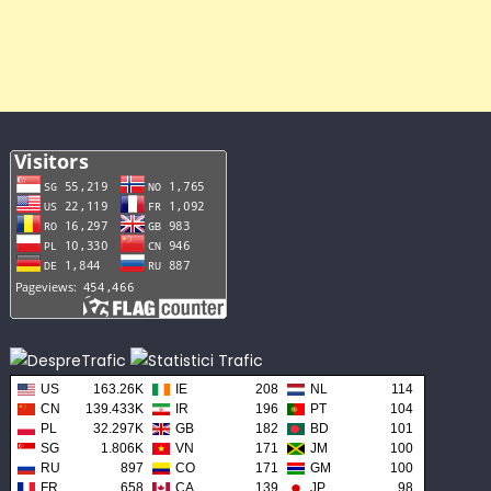
US
163.26K
IE
208
NL
114
CN
139.433K
IR
196
PT
104
PL
32.297K
GB
182
BD
101
SG
1.806K
VN
171
JM
100
RU
897
CO
171
GM
100
FR
658
CA
139
JP
98