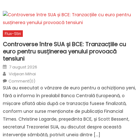
după:
Flux-Stiri
Controverse între SUA și BCE: Tranzacțiile cu
euro pentru susținerea yenului provoacă
tensiuni
Posted
7 august 2026
on
Author
Vidjean Mihai
Comment(0)
SUA au executat o vânzare de euro pentru a achiziționa yeni,
fără a informa în prealabil Banca Centrală Europeană, o
mișcare aflată abia după ce tranzacția fusese finalizată,
conform unor surse menționate de publicația Financial
Times. Christine Lagarde, președinta BCE, și Scott Bessent,
secretarul Trezoreriei SUA, au discutat despre această
intervenție sâmbătă, potrivit uneia dintre […]