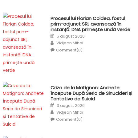
Procesul lui Florian Coldea, fostul
prim-adjunct SRI, avansează în
instanță: DNA primește undă verde
Posted
5 august 2026
on
Author
Vidjean Mihai
Comment(0)
Criza de la Matignon: Anchete
Începute După Seria de Sinucideri și
Tentative de Suicid
Posted
3 august 2026
on
Author
Vidjean Mihai
Comment(0)