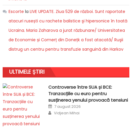
Escorte
la
LIVE UPDATE. Ziua 529 de război. Sunt raportate
atacuri rusești cu rachete balistice şi hipersonice în toată
Ucraina. Maria Zaharova a jurat răzbunare/ Universitatea
de Economie și Comerț din Donețk a fost atacată/ Ruşii
distrug un centru pentru transfuzie sanguină din Harkov
ULTIMELE ȘTIRI
Controverse între SUA și BCE:
Tranzacțiile cu euro pentru
susținerea yenului provoacă tensiuni
Posted
7 august 2026
on
Author
Vidjean Mihai