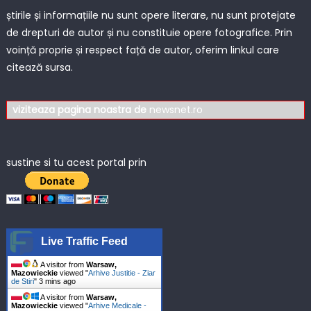
știrile și informațiile nu sunt opere literare, nu sunt protejate
de drepturi de autor și nu constituie opere fotografice. Prin
voință proprie și respect față de autor, oferim linkul care
citează sursa.
viziteaza pagina noastra de
newsnet.ro
sustine si tu acest portal prin
Live Traffic Feed
A visitor from
Warsaw,
Mazowieckie
viewed "
Arhive Justitie - Ziar
de Stiri
"
3 mins ago
A visitor from
Warsaw,
Mazowieckie
viewed "
Arhive Medicale -