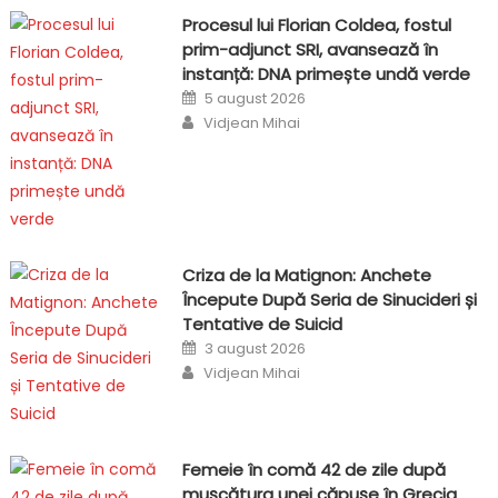
Procesul lui Florian Coldea, fostul
prim-adjunct SRI, avansează în
instanță: DNA primește undă verde
Posted
5 august 2026
on
Author
Vidjean Mihai
Criza de la Matignon: Anchete
Începute După Seria de Sinucideri și
Tentative de Suicid
Posted
3 august 2026
on
Author
Vidjean Mihai
Femeie în comă 42 de zile după
mușcătura unei căpușe în Grecia