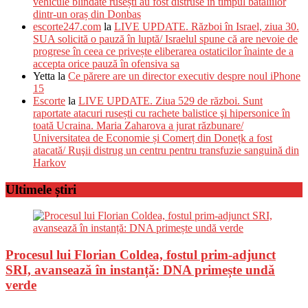
vehicule blindate rusești au fost distruse în timpul bătăliilor
dintr-un oraș din Donbas
escorte247.com
la
LIVE UPDATE. Război în Israel, ziua 30.
SUA solicită o pauză în luptă/ Israelul spune că are nevoie de
progrese în ceea ce privește eliberarea ostaticilor înainte de a
accepta orice pauză în ofensiva sa
Yetta
la
Ce părere are un director executiv despre noul iPhone
15
Escorte
la
LIVE UPDATE. Ziua 529 de război. Sunt
raportate atacuri rusești cu rachete balistice şi hipersonice în
toată Ucraina. Maria Zaharova a jurat răzbunare/
Universitatea de Economie și Comerț din Donețk a fost
atacată/ Ruşii distrug un centru pentru transfuzie sanguină din
Harkov
Ultimele știri
Procesul lui Florian Coldea, fostul prim-adjunct
SRI, avansează în instanță: DNA primește undă
verde