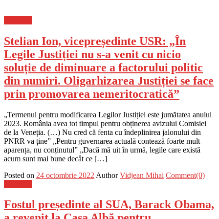
Flux-stiri
Stelian Ion, vicepreședinte USR: „În
Legile Justiției nu s-a venit cu nicio
soluție de diminuare a factorului politic
din numiri. Oligarhizarea Justiției se face
prin promovarea nemeritocratică”
„Termenul pentru modificarea Legilor Justiției este jumătatea anului
2023. România avea tot timpul pentru obținerea avizului Comisiei
de la Veneția. (…) Nu cred că fenta cu îndeplinirea jalonului din
PNRR va ține” „Pentru guvernarea actuală contează foarte mult
aparența, nu conținutul” „Dacă mă uit în urmă, legile care există
acum sunt mai bune decât ce […]
Posted on
24 octombrie 2022
Author
Vidjean Mihai
Comment(0)
Flux-stiri
Fostul președinte al SUA, Barack Obama,
a revenit la Casa Albă pentru