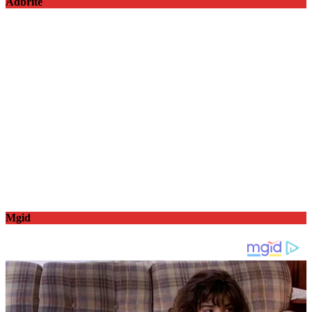
Adbrite
Mgid