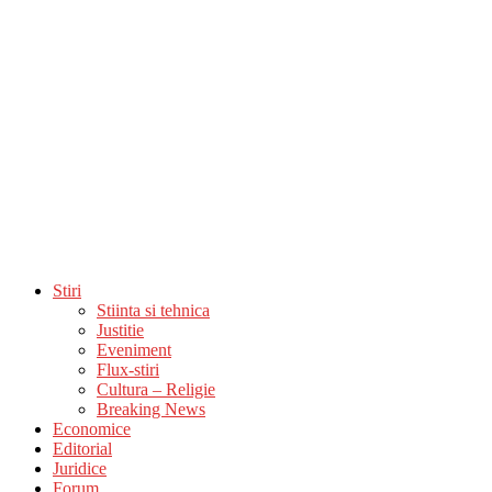
Stiri
Stiinta si tehnica
Justitie
Eveniment
Flux-stiri
Cultura – Religie
Breaking News
Economice
Editorial
Juridice
Forum