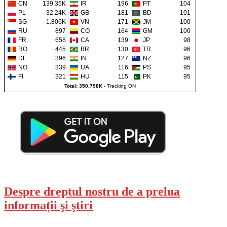
CN
139.35K
IR
196
PT
104
PL
32.24K
GB
181
BD
101
SG
1.806K
VN
171
JM
100
RU
897
CO
164
GM
100
FR
658
CA
139
JP
98
RO
445
BR
130
TR
96
DE
396
IN
127
NZ
96
NO
339
UA
116
PS
95
FI
321
HU
115
PK
95
Total: 350.798K
-
Tracking ON
Despre dreptul nostru de a prelua
informații şi ştiri