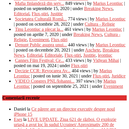
Mafia finlandeză din serv...
849 views
|
by
Marius Leontiuc
|
posted on septembrie 15, 2020
|
under
Breaking News
,
Editorial
,
Flux-stiri
,
Justitie
Societatea Culturală Româ...
774 views
|
by
Marius Leontiuc
|
posted on octombrie 28, 2022
|
under
Cultura - Religie
Tinu Leontiuc a plecat la...
461 views
|
by
Marius Leontiuc
|
posted on aprilie 7, 2020
|
under
Breaking News
,
Cultura -
Religie
,
Eveniment
,
Flux-stiri
Denunț Public asupra unui...
440 views
|
by
Marius Leontiuc
|
posted on decembrie 20, 2021
|
under
Anchete
,
Breaking
News
,
Editorial
,
Editoriale
,
Flux-stiri
,
Justitie
,
leontiuc
Cannes Film Festival: Ce...
433 views
|
by
Vidjean Mihai
|
posted on mai 19, 2024
|
under
Flux-stiri
Decizie CCR: Revocarea Av...
404 views
|
by
Marius
Leontiuc
|
posted on iunie 30, 2021
|
under
Flux-stiri
,
Juridice
VIDEO Congres PNL/Iohanni...
397 views
|
by
Marius
Leontiuc
|
posted on septembrie 25, 2021
|
under
Eveniment
Comentarii recente
Daniel
la
Ce părere are un director executiv despre noul
iPhone 15
Eses
la
LIVE UPDATE. Ziua 621 de război. O explozie
uriașă a avut loc în sudul Ucrainei/ Aproximativ 200 de