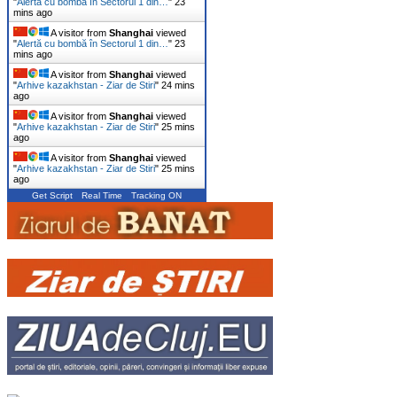
"
Alertă cu bombă în Sectorul 1 din…
"
23
mins ago
A visitor from
Shanghai
viewed
"
Alertă cu bombă în Sectorul 1 din…
"
23
mins ago
A visitor from
Shanghai
viewed
"
Arhive kazakhstan - Ziar de Stiri
"
24 mins
ago
A visitor from
Shanghai
viewed
"
Arhive kazakhstan - Ziar de Stiri
"
25 mins
ago
A visitor from
Shanghai
viewed
"
Arhive kazakhstan - Ziar de Stiri
"
25 mins
ago
Get Script
Real Time
Tracking ON