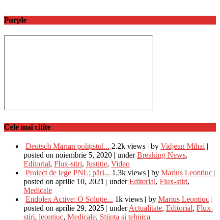
Purple
Cele mai citite
Deutsch Marian polițistul...
2.2k views
|
by
Vidjean Mihai
|
posted on noiembrie 5, 2020
|
under
Breaking News
,
Editorial
,
Flux-stiri
,
Justitie
,
Video
Proiect de lege PNL: pări...
1.3k views
|
by
Marius Leontiuc
|
posted on aprilie 10, 2021
|
under
Editorial
,
Flux-stiri
,
Medicale
Endolex Active: O Soluție...
1k views
|
by
Marius Leontiuc
|
posted on aprilie 29, 2025
|
under
Actualitate
,
Editorial
,
Flux-
stiri
,
leontiuc
,
Medicale
,
Stiinta si tehnica