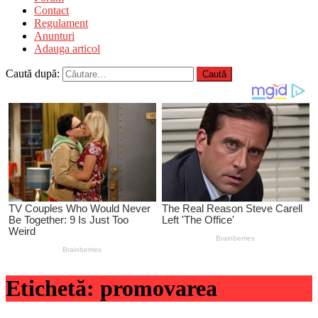
Contact
Regulament
Anunturi
Adauga articol
Caută după:
Etichetă:
promovarea