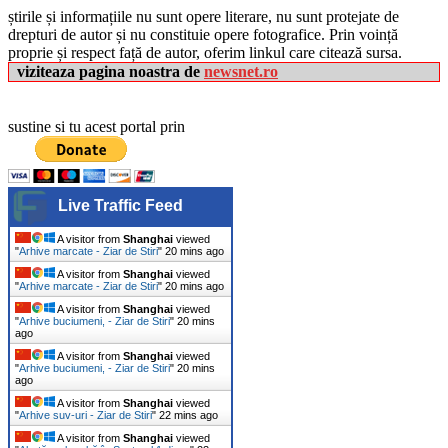
știrile și informațiile nu sunt opere literare, nu sunt protejate de
drepturi de autor și nu constituie opere fotografice. Prin voință
proprie și respect față de autor, oferim linkul care citează sursa.
viziteaza pagina noastra de
newsnet.ro
sustine si tu acest portal prin
Live Traffic Feed
A visitor from
Shanghai
viewed
"
Arhive marcate - Ziar de Stiri
"
20 mins ago
A visitor from
Shanghai
viewed
"
Arhive marcate - Ziar de Stiri
"
20 mins ago
A visitor from
Shanghai
viewed
"
Arhive buciumeni, - Ziar de Stiri
"
20 mins
ago
A visitor from
Shanghai
viewed
"
Arhive buciumeni, - Ziar de Stiri
"
20 mins
ago
A visitor from
Shanghai
viewed
"
Arhive suv-uri - Ziar de Stiri
"
22 mins ago
A visitor from
Shanghai
viewed