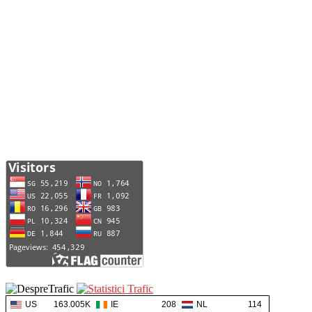
US
163.005K
IE
208
NL
114