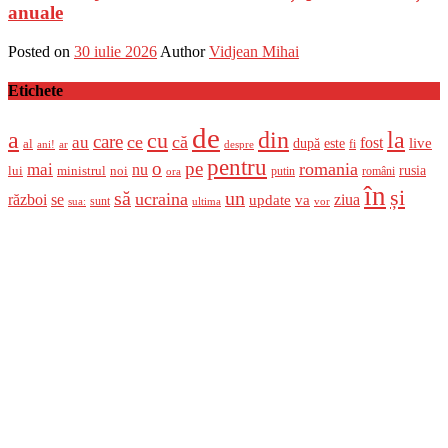
anuale
Posted on
30 iulie 2026
Author
Vidjean Mihai
Etichete
de
a
din
la
cu
care
ce
că
au
fost
live
după
este
al
fi
ani!
ar
despre
pentru
o
pe
romania
mai
nu
ministrul
rusia
lui
noi
români
putin
ora
în
și
un
să
ucraina
război
se
update
ziua
va
sunt
sua:
ultima
vor