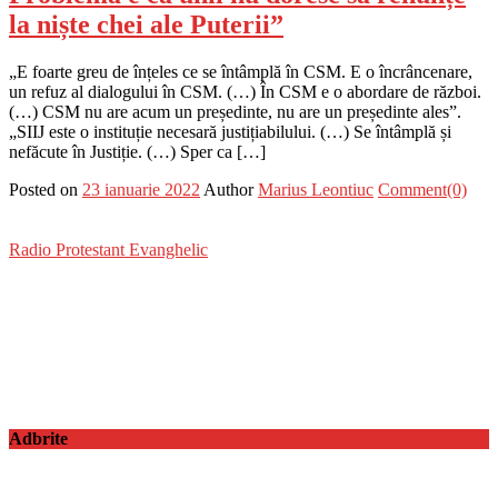
la niște chei ale Puterii”
„E foarte greu de înțeles ce se întâmplă în CSM. E o încrâncenare,
un refuz al dialogului în CSM. (…) În CSM e o abordare de război.
(…) CSM nu are acum un președinte, nu are un președinte ales”.
„SIIJ este o instituție necesară justițiabilului. (…) Se întâmplă și
nefăcute în Justiție. (…) Sper ca […]
Posted on
23 ianuarie 2022
Author
Marius Leontiuc
Comment(0)
Radio Protestant Evanghelic
Adbrite