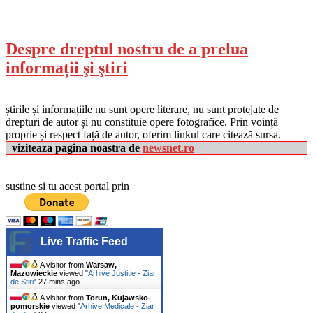
Despre dreptul nostru de a prelua
informații şi ştiri
știrile și informațiile nu sunt opere literare, nu sunt protejate de
drepturi de autor și nu constituie opere fotografice. Prin voință
proprie și respect față de autor, oferim linkul care citează sursa.
viziteaza pagina noastra de
newsnet.ro
sustine si tu acest portal prin
Live Traffic Feed
A visitor from
Warsaw,
Mazowieckie
viewed "
Arhive Justitie - Ziar
de Stiri
"
27 mins ago
A visitor from
Torun, Kujawsko-
pomorskie
viewed "
Arhive Medicale - Ziar