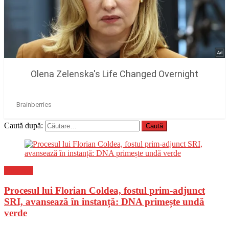
Caută după:
Flux-stiri
Procesul lui Florian Coldea, fostul prim-adjunct
SRI, avansează în instanță: DNA primește undă
verde