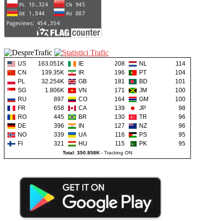
US
163.051K
IE
208
NL
114
CN
139.35K
IR
196
PT
104
PL
32.254K
GB
181
BD
101
SG
1.806K
VN
171
JM
100
RU
897
CO
164
GM
100
FR
658
CA
139
JP
98
RO
445
BR
130
TR
96
DE
396
IN
127
NZ
96
NO
339
UA
116
PS
95
FI
321
HU
115
PK
95
Total: 350.858K
-
Tracking ON