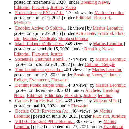
posted on noiembrie 5, 2020
|
under
Breaking News
,
Editorial
,
Flux-stiri
,
Justitie
,
Video
Proiect de lege PNL: pări...
1.3k views
|
by
Marius Leontiuc
|
posted on aprilie 10, 2021
|
under
Editorial
,
Flux-stiri
,
Medicale
Endolex Active: O Soluție...
1k views
|
by
Marius Leontiuc
|
posted on aprilie 29, 2025
|
under
Actualitate
,
Editorial
,
Flux-
stiri
,
leontiuc
,
Medicale
,
Stiinta si tehnica
Mafia finlandeză din serv...
849 views
|
by
Marius Leontiuc
|
posted on septembrie 15, 2020
|
under
Breaking News
,
Editorial
,
Flux-stiri
,
Justitie
Societatea Culturală Româ...
774 views
|
by
Marius Leontiuc
|
posted on octombrie 28, 2022
|
under
Cultura - Religie
Tinu Leontiuc a plecat la...
461 views
|
by
Marius Leontiuc
|
posted on aprilie 7, 2020
|
under
Breaking News
,
Cultura -
Religie
,
Eveniment
,
Flux-stiri
Denunț Public asupra unui...
440 views
|
by
Marius Leontiuc
|
posted on decembrie 20, 2021
|
under
Anchete
,
Breaking
News
,
Editorial
,
Editoriale
,
Flux-stiri
,
Justitie
,
leontiuc
Cannes Film Festival: Ce...
433 views
|
by
Vidjean Mihai
|
posted on mai 19, 2024
|
under
Flux-stiri
Decizie CCR: Revocarea Av...
404 views
|
by
Marius
Leontiuc
|
posted on iunie 30, 2021
|
under
Flux-stiri
,
Juridice
VIDEO Congres PNL/Iohanni...
397 views
|
by
Marius
Leontiuc
|
posted on septembrie 25, 2021
|
under
Eveniment