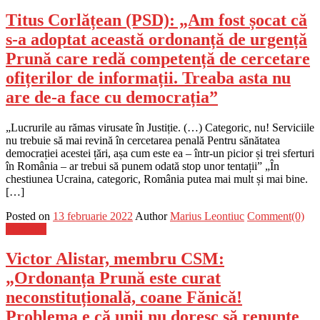
Titus Corlățean (PSD): „Am fost șocat că
s-a adoptat această ordonanță de urgență
Prună care redă competență de cercetare
ofițerilor de informații. Treaba asta nu
are de-a face cu democrația”
„Lucrurile au rămas virusate în Justiție. (…) Categoric, nu! Serviciile
nu trebuie să mai revină în cercetarea penală Pentru sănătatea
democrației acestei țări, așa cum este ea – într-un picior și trei sferturi
în România – ar trebui să punem odată stop unor tentații” „În
chestiunea Ucraina, categoric, România putea mai mult și mai bine.
[…]
Posted on
13 februarie 2022
Author
Marius Leontiuc
Comment(0)
Flux-stiri
Victor Alistar, membru CSM:
„Ordonanța Prună este curat
neconstituțională, coane Fănică!
Problema e că unii nu doresc să renunțe