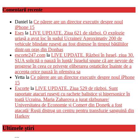
Comentarii recente
Daniel
la
Ce părere are un director executiv despre noul
iPhone 15
Eses
la
LIVE UPDATE. Ziua 621 de război. O explozie
uriașă a avut loc în sudul Ucrainei/ Aproximativ 200 de
vehicule blindate rusești au fost distruse în timpul bătăliilor
dintr-un oraș din Donbas
escorte247.com
la
LIVE UPDATE. Război în Israel, ziua 30.
SUA solicită o pauză în luptă/ Israelul spune că are nevoie de
progrese în ceea ce privește eliberarea ostaticilor înainte de a
accepta orice pauză în ofensiva sa
Yetta
la
Ce părere are un director executiv despre noul iPhone
15
Escorte
la
LIVE UPDATE. Ziua 529 de război. Sunt
raportate atacuri rusești cu rachete balistice şi hipersonice în
toată Ucraina. Maria Zaharova a jurat răzbunare/
Universitatea de Economie și Comerț din Donețk a fost
atacată/ Ruşii distrug un centru pentru transfuzie sanguină din
Harkov
Ultimele știri