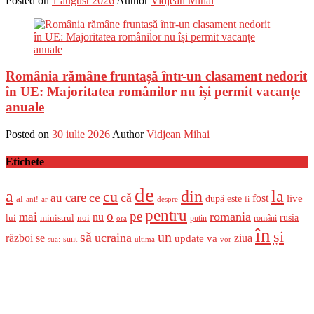
Posted on
1 august 2026
Author
Vidjean Mihai
România rămâne fruntașă într-un clasament nedorit
în UE: Majoritatea românilor nu își permit vacanțe
anuale
Posted on
30 iulie 2026
Author
Vidjean Mihai
Etichete
de
a
din
la
cu
care
ce
că
au
fost
live
după
este
al
fi
ani!
ar
despre
pentru
o
pe
romania
mai
nu
ministrul
rusia
lui
noi
români
putin
ora
în
și
un
să
ucraina
război
se
update
ziua
va
sunt
sua:
ultima
vor