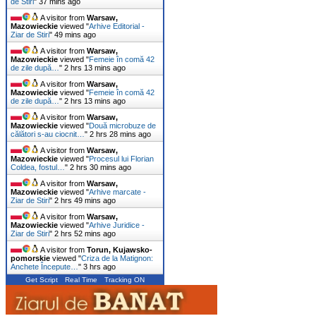
de Stiri
"
37 mins ago
A visitor from
Warsaw,
Mazowieckie
viewed "
Arhive Editorial -
Ziar de Stiri
"
49 mins ago
A visitor from
Warsaw,
Mazowieckie
viewed "
Femeie în comă 42
de zile după…
"
2 hrs 13 mins ago
A visitor from
Warsaw,
Mazowieckie
viewed "
Femeie în comă 42
de zile după…
"
2 hrs 13 mins ago
A visitor from
Warsaw,
Mazowieckie
viewed "
Două microbuze de
călători s-au ciocnit…
"
2 hrs 28 mins ago
A visitor from
Warsaw,
Mazowieckie
viewed "
Procesul lui Florian
Coldea, fostul…
"
2 hrs 30 mins ago
A visitor from
Warsaw,
Mazowieckie
viewed "
Arhive marcate -
Ziar de Stiri
"
2 hrs 49 mins ago
A visitor from
Warsaw,
Mazowieckie
viewed "
Arhive Juridice -
Ziar de Stiri
"
2 hrs 52 mins ago
A visitor from
Torun, Kujawsko-
pomorskie
viewed "
Criza de la Matignon:
Anchete Începute…
"
3 hrs ago
Get Script
Real Time
Tracking ON