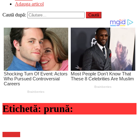
Adauga articol
Caută după:
Etichetă:
prună:
Flux-stiri