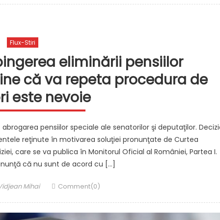
Flux-Stiri
ngerea eliminării pensiilor
ine că va repeta procedura de
ri este nevoie
abrogarea pensiilor speciale ale senatorilor şi deputaţilor. Decizi
mentele reţinute în motivarea soluţiei pronunţate de Curtea
iei, care se va publica în Monitorul Oficial al României, Partea I.
anunţă că nu sunt de acord cu […]
Author
Vidjean Mihai
Comment(0)