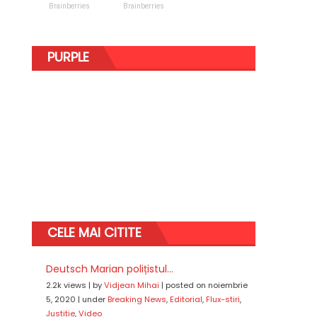
PURPLE
CELE MAI CITITE
Deutsch Marian polițistul...
2.2k views
|
by
Vidjean Mihai
|
posted on noiembrie
5, 2020
|
under
Breaking News
,
Editorial
,
Flux-stiri
,
Justitie
,
Video