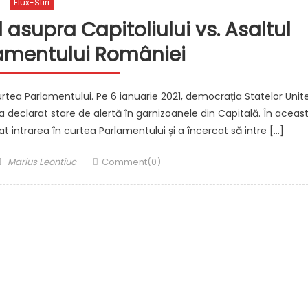
Flux-Stiri
l asupra Capitoliului vs. Asaltul
amentului României
urtea Parlamentului. Pe 6 ianuarie 2021, democrația Statelor Unit
-a declarat stare de alertă în garnizoanele din Capitală. În aceas
t intrarea în curtea Parlamentului și a încercat să intre […]
Author
Marius Leontiuc
Comment(0)