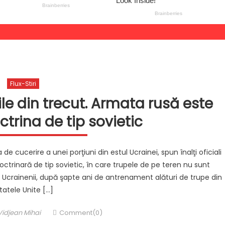
Flux-Stiri
ile din trecut. Armata rusă este
ctrina de tip sovietic
 cucerire a unei porţiuni din estul Ucrainei, spun înalţi oficiali
rinară de tip sovietic, în care trupele de pe teren nu sunt
 Ucrainenii, după şapte ani de antrenament alături de trupe din
tatele Unite […]
Author
Vidjean Mihai
Comment(0)