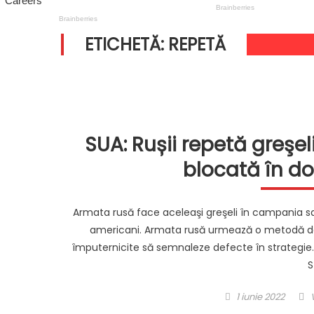
ETICHETĂ:
REPETĂ
SUA: Rușii repetă greşel
blocată în do
Armata rusă face aceleaşi greşeli în campania sa de
americani. Armata rusă urmează o metodă doct
împuternicite să semnaleze defecte în strategie.
S
Posted
1 iunie 2022
on