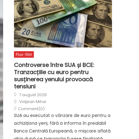
Flux-Stiri
Controverse între SUA și BCE:
Tranzacțiile cu euro pentru
susținerea yenului provoacă
tensiuni
Posted
7 august 2026
on
Author
Vidjean Mihai
Comment(0)
SUA au executat o vânzare de euro pentru a
achiziționa yeni, fără a informa în prealabil
Banca Centrală Europeană, o mișcare aflată
abia după ce tranzacția fusese finalizată,