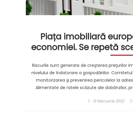
Piața imobiliară europ
economiei. Se repetă sce
Riscurile sunt generate de creşterea preţurilor i
nivelului de îndatorare a gospodăriilor. Comitetu
monitorizarea şi prevenirea pericolelor la adre
Alimentate de ratele scăzute ale dobânzilor, pre
Posted
13 februarie 2022
on