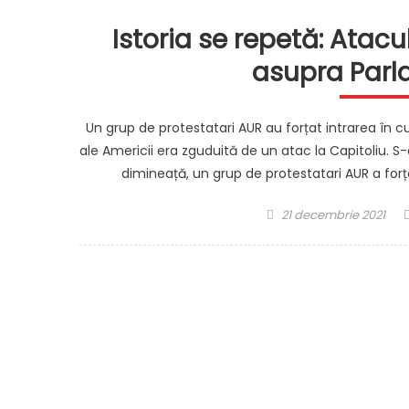
Istoria se repetă: Atacu
asupra Parl
Un grup de protestatari AUR au forțat intrarea în c
ale Americii era zguduită de un atac la Capitoliu. S
dimineață, un grup de protestatari AUR a forța
Posted
21 decembrie 2021
on