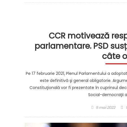
CCR motivează respi
parlamentare. PSD susț
câte o
Pe 17 februarie 2021, Plenul Parlamentului a adoptat 
este definitivă şi general obligatorie. Argu
Constituţională vor fi prezentate în cuprinsul deciz
Social-democraţii 
Posted
5 mai 2022
on