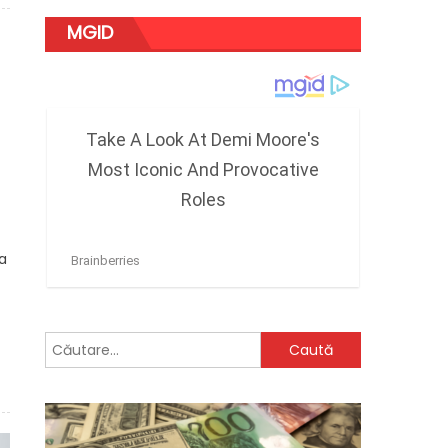
MGID
a
Caută
după: