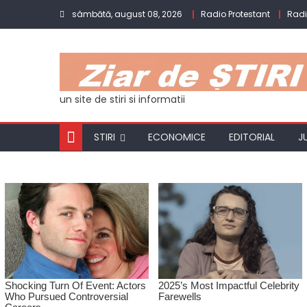
Skip
sâmbătă, august 08, 2026
Radio Protestant
Rad
to
content
un site de stiri si informatii
STIRI
ECONOMICE
EDITORIAL
J