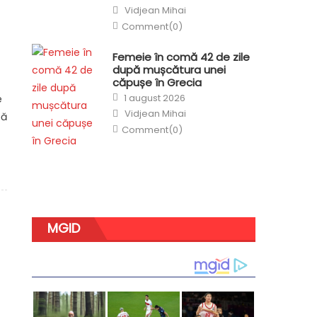
on
Author
Vidjean Mihai
Comment(0)
Femeie în comă 42 de zile
după mușcătura unei
căpușe în Grecia
Posted
1 august 2026
e
on
Author
Vidjean Mihai
tă
Comment(0)
MGID