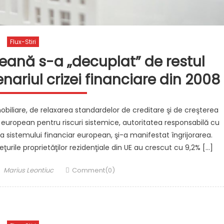
Flux-Stiri
eană s-a „decuplat” de restul
nariul crizei financiare din 2008
mobiliare, de relaxarea standardelor de creditare şi de creşterea
l european pentru riscuri sistemice, autoritatea responsabilă cu
sa sistemului financiar european, şi-a manifestat îngrijorarea.
ţurile proprietăţilor rezidenţiale din UE au crescut cu 9,2% […]
Author
Marius Leontiuc
Comment(0)