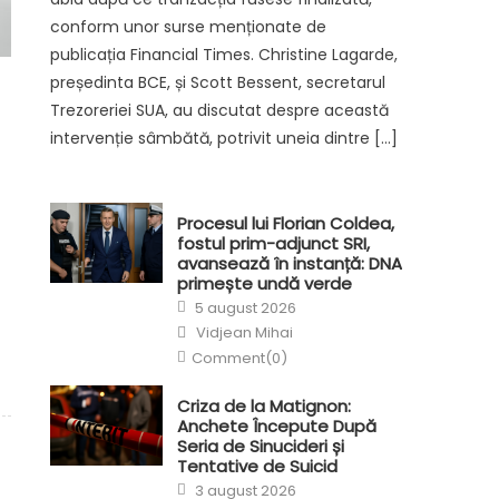
conform unor surse menționate de
publicația Financial Times. Christine Lagarde,
președinta BCE, și Scott Bessent, secretarul
Trezoreriei SUA, au discutat despre această
intervenție sâmbătă, potrivit uneia dintre […]
Procesul lui Florian Coldea,
fostul prim-adjunct SRI,
avansează în instanță: DNA
primește undă verde
Posted
5 august 2026
on
Author
Vidjean Mihai
Comment(0)
Criza de la Matignon:
Anchete Începute După
Seria de Sinucideri și
Tentative de Suicid
Posted
3 august 2026