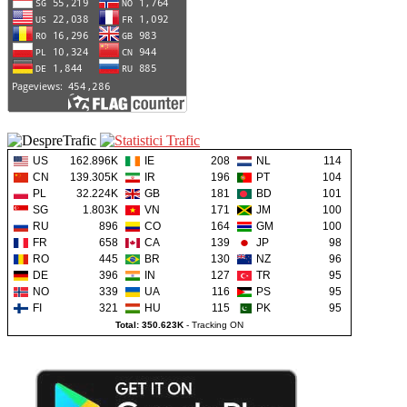
US
162.896K
IE
208
NL
114
CN
139.305K
IR
196
PT
104
PL
32.224K
GB
181
BD
101
SG
1.803K
VN
171
JM
100
RU
896
CO
164
GM
100
FR
658
CA
139
JP
98
RO
445
BR
130
NZ
96
DE
396
IN
127
TR
95
NO
339
UA
116
PS
95
FI
321
HU
115
PK
95
Total: 350.623K
-
Tracking ON