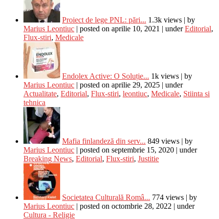
Proiect de lege PNL: pări...
1.3k views
|
by
Marius Leontiuc
|
posted on aprilie 10, 2021
|
under
Editorial
,
Flux-stiri
,
Medicale
Endolex Active: O Soluție...
1k views
|
by
Marius Leontiuc
|
posted on aprilie 29, 2025
|
under
Actualitate
,
Editorial
,
Flux-stiri
,
leontiuc
,
Medicale
,
Stiinta si
tehnica
Mafia finlandeză din serv...
849 views
|
by
Marius Leontiuc
|
posted on septembrie 15, 2020
|
under
Breaking News
,
Editorial
,
Flux-stiri
,
Justitie
Societatea Culturală Româ...
774 views
|
by
Marius Leontiuc
|
posted on octombrie 28, 2022
|
under
Cultura - Religie