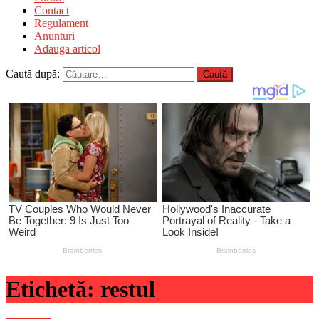
Contact
Regulament
Anunturi
Adauga articol
Caută după:
Etichetă:
restul