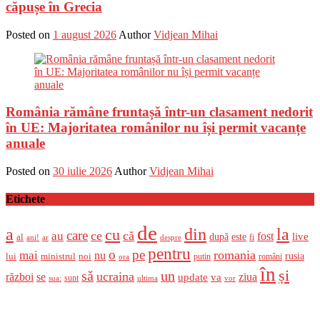
căpușe în Grecia
Posted on
1 august 2026
Author
Vidjean Mihai
România rămâne fruntașă într-un clasament nedorit
în UE: Majoritatea românilor nu își permit vacanțe
anuale
Posted on
30 iulie 2026
Author
Vidjean Mihai
Etichete
de
a
din
la
cu
care
ce
că
au
fost
live
după
este
al
fi
ani!
ar
despre
pentru
o
pe
romania
mai
nu
ministrul
rusia
lui
noi
români
putin
ora
în
și
un
să
ucraina
război
se
update
ziua
va
sunt
sua:
ultima
vor