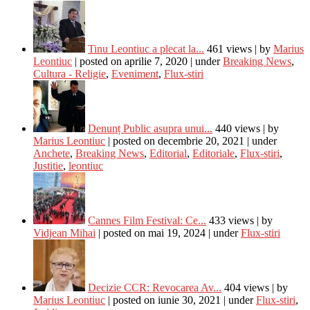
Tinu Leontiuc a plecat la...
461 views
|
by
Marius
Leontiuc
|
posted on aprilie 7, 2020
|
under
Breaking News
,
Cultura - Religie
,
Eveniment
,
Flux-stiri
Denunț Public asupra unui...
440 views
|
by
Marius Leontiuc
|
posted on decembrie 20, 2021
|
under
Anchete
,
Breaking News
,
Editorial
,
Editoriale
,
Flux-stiri
,
Justitie
,
leontiuc
Cannes Film Festival: Ce...
433 views
|
by
Vidjean Mihai
|
posted on mai 19, 2024
|
under
Flux-stiri
Decizie CCR: Revocarea Av...
404 views
|
by
Marius Leontiuc
|
posted on iunie 30, 2021
|
under
Flux-stiri
,