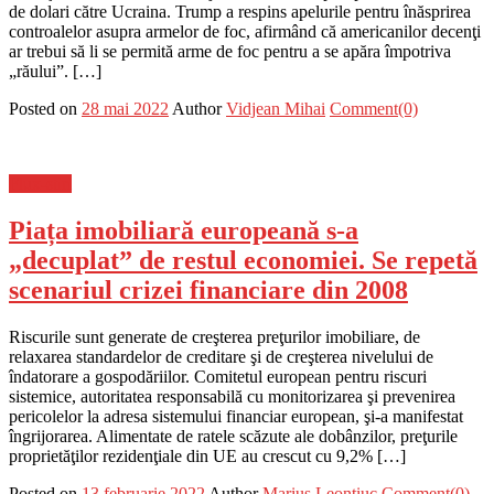
de dolari către Ucraina. Trump a respins apelurile pentru înăsprirea
controalelor asupra armelor de foc, afirmând că americanilor decenţi
ar trebui să li se permită arme de foc pentru a se apăra împotriva
„răului”. […]
Posted on
28 mai 2022
Author
Vidjean Mihai
Comment(0)
Flux-stiri
Piața imobiliară europeană s-a
„decuplat” de restul economiei. Se repetă
scenariul crizei financiare din 2008
Riscurile sunt generate de creşterea preţurilor imobiliare, de
relaxarea standardelor de creditare şi de creşterea nivelului de
îndatorare a gospodăriilor. Comitetul european pentru riscuri
sistemice, autoritatea responsabilă cu monitorizarea şi prevenirea
pericolelor la adresa sistemului financiar european, şi-a manifestat
îngrijorarea. Alimentate de ratele scăzute ale dobânzilor, preţurile
proprietăţilor rezidenţiale din UE au crescut cu 9,2% […]
Posted on
13 februarie 2022
Author
Marius Leontiuc
Comment(0)