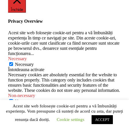
Închide
Privacy Overview
Acest site web folosește cookie-uri pentru a vă îmbunătăți
experiența în timp ce navigați pe site. Din aceste cookie-uri,
cookie-urile care sunt clasificate ca fiind necesare sunt stocate
pe browserul dvs., deoarece sunt esențiale pentru
funcționarea
...
Necessary
Necessary
Întotdeauna activate
Necessary cookies are absolutely essential for the website to
function properly. This category only includes cookies that
ensures basic functionalities and security features of the
website. These cookies do not store any personal information.
Non-necessary
Non-necessary
Acest site web folosește cookie-uri pentru a vă îmbunătăți
Any cookies that may not be particularly necessary for the
experiența. Vom presupune că sunteți de acord cu asta, dar puteți
website to function and is used specifically to collect user
personal data via analytics, ads, other embedded contents are
renunța dacă doriți.
Cookie settings
ACCEPT
termed as non-necessary cookies. It is mandatory to procure
user consent prior to running these cookies on your website.