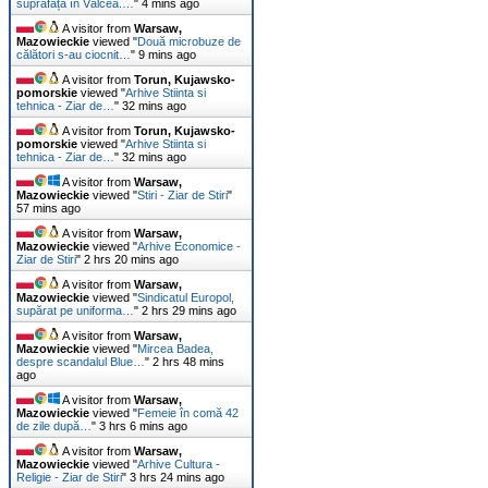
suprafață în Vâlcea.…
"
4 mins ago
A visitor from
Warsaw,
Mazowieckie
viewed "
Două microbuze de
călători s-au ciocnit…
"
9 mins ago
A visitor from
Torun, Kujawsko-
pomorskie
viewed "
Arhive Stiinta si
tehnica - Ziar de…
"
32 mins ago
A visitor from
Torun, Kujawsko-
pomorskie
viewed "
Arhive Stiinta si
tehnica - Ziar de…
"
32 mins ago
A visitor from
Warsaw,
Mazowieckie
viewed "
Stiri - Ziar de Stiri
"
57 mins ago
A visitor from
Warsaw,
Mazowieckie
viewed "
Arhive Economice -
Ziar de Stiri
"
2 hrs 20 mins ago
A visitor from
Warsaw,
Mazowieckie
viewed "
Sindicatul Europol,
supărat pe uniforma…
"
2 hrs 29 mins ago
A visitor from
Warsaw,
Mazowieckie
viewed "
Mircea Badea,
despre scandalul Blue…
"
2 hrs 48 mins
ago
A visitor from
Warsaw,
Mazowieckie
viewed "
Femeie în comă 42
de zile după…
"
3 hrs 6 mins ago
A visitor from
Warsaw,
Mazowieckie
viewed "
Arhive Cultura -
Religie - Ziar de Stiri
"
3 hrs 24 mins ago