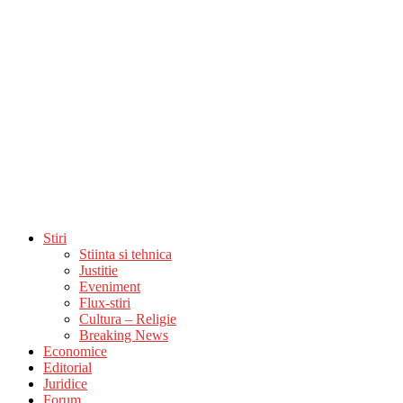
Stiri
Stiinta si tehnica
Justitie
Eveniment
Flux-stiri
Cultura – Religie
Breaking News
Economice
Editorial
Juridice
Forum