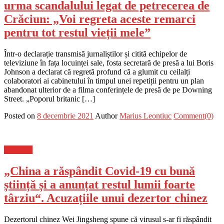
urma scandalului legat de petrecerea de
Crăciun: „Voi regreta aceste remarci
pentru tot restul vieții mele”
Într-o declarație transmisă jurnaliștilor și citită echipelor de
televiziune în fața locuinței sale, fosta secretară de presă a lui Boris
Johnson a declarat că regretă profund că a glumit cu ceilalți
colaboratori ai cabinetului în timpul unei repetiții pentru un plan
abandonat ulterior de a filma conferințele de presă de pe Downing
Street. „Poporul britanic […]
Posted on
8 decembrie 2021
Author
Marius Leontiuc
Comment(0)
Flux-stiri
„China a răspândit Covid-19 cu bună
știință și a anunțat restul lumii foarte
târziu“. Acuzațiile unui dezertor chinez
Dezertorul chinez Wei Jingsheng spune că virusul s-ar fi răspândit