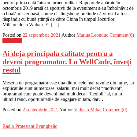
pentru prima dată într-un turneu militar. Rapoartele apărute în
octombrie 2019 arată că sportivii de la eveniment s-au îmbolnăvit de
o boală misterioasă, spune el. Jingsheng pretinde că virusul a fost
răspândit cu bună știință de către China în timpul Jocurilor
Militare de la Wuhan. El […]
Posted on
22 septembrie 2021
Author
Marius Leontiuc
Comment(0)
Știri Flash
Ai deja principala calitate pentru a
deveni programator. La WellCode, înveţi
restul
Meseria de programator este una dintre cele mai ravnite din lume, iar
explicatiile sunt numeroase: salariul mai mult decat “motivant”,
programul care poate deveni mai mult decat “flexibil” si, nu in
ultimul rand, oportunitatile de angajare in tara, dar…
Posted on
2 septembrie 2021
Author
Vidjean Mihai
Comment(0)
Radio Protestant Evanghelic