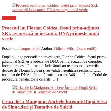
Flux-stiri
Procesul lui Florian Coldea, fostul prim-adjunct
SRI, avansează în instanță: DNA primește undă
verde
Posted on
5 august 2026
Author
Vidjean Mihai
Comment(0)
După o lungă perioadă de investigații, Florian Coldea, fostul prim-
adjunct al SRI, este judecat de DNA pentru acuzații de corupție.
Începe procesul în instanță Judecătorii au respins toate cererile
depuse de Florian Coldea și au validat legalitatea rechizitoriului
formulat de DNA. „În conformitate cu art. 346 alin. 2 din Codul de
procedură penală, toate cererile […]
Criza de la Matignon: Anchete Începute După Seria
de Sinucideri și Tentative de Suicid