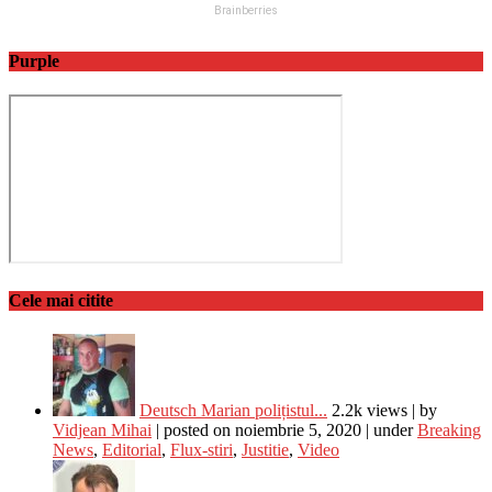
Purple
Cele mai citite
Deutsch Marian polițistul...
2.2k views
|
by
Vidjean Mihai
|
posted on noiembrie 5, 2020
|
under
Breaking
News
,
Editorial
,
Flux-stiri
,
Justitie
,
Video