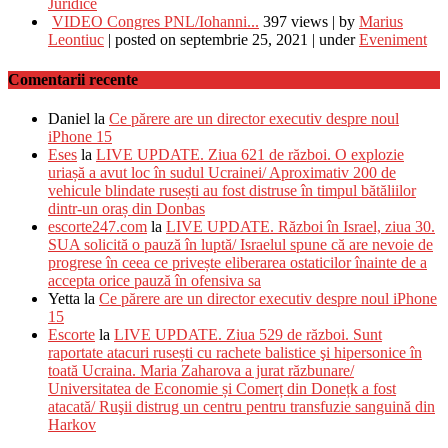
Juridice
VIDEO Congres PNL/Iohanni...
397 views
|
by
Marius
Leontiuc
|
posted on septembrie 25, 2021
|
under
Eveniment
Comentarii recente
Daniel
la
Ce părere are un director executiv despre noul
iPhone 15
Eses
la
LIVE UPDATE. Ziua 621 de război. O explozie
uriașă a avut loc în sudul Ucrainei/ Aproximativ 200 de
vehicule blindate rusești au fost distruse în timpul bătăliilor
dintr-un oraș din Donbas
escorte247.com
la
LIVE UPDATE. Război în Israel, ziua 30.
SUA solicită o pauză în luptă/ Israelul spune că are nevoie de
progrese în ceea ce privește eliberarea ostaticilor înainte de a
accepta orice pauză în ofensiva sa
Yetta
la
Ce părere are un director executiv despre noul iPhone
15
Escorte
la
LIVE UPDATE. Ziua 529 de război. Sunt
raportate atacuri rusești cu rachete balistice şi hipersonice în
toată Ucraina. Maria Zaharova a jurat răzbunare/
Universitatea de Economie și Comerț din Donețk a fost
atacată/ Ruşii distrug un centru pentru transfuzie sanguină din
Harkov