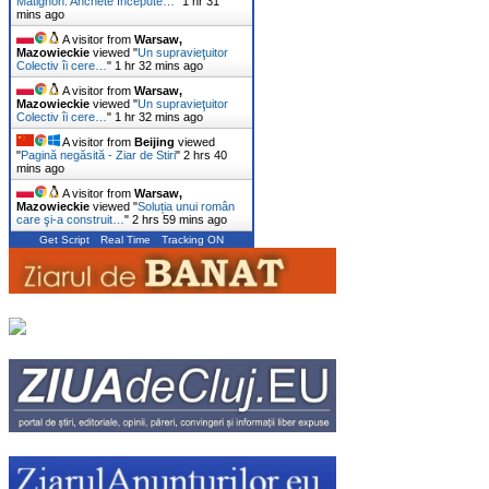
Matignon: Anchete Începute…
"
1 hr 31
mins ago
A visitor from
Warsaw,
Mazowieckie
viewed "
Un supravieţuitor
Colectiv îi cere…
"
1 hr 32 mins ago
A visitor from
Warsaw,
Mazowieckie
viewed "
Un supravieţuitor
Colectiv îi cere…
"
1 hr 32 mins ago
A visitor from
Beijing
viewed
"
Pagină negăsită - Ziar de Stiri
"
2 hrs 40
mins ago
A visitor from
Warsaw,
Mazowieckie
viewed "
Soluția unui român
care şi-a construit…
"
2 hrs 59 mins ago
Get Script
Real Time
Tracking ON