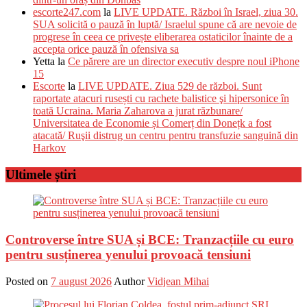
escorte247.com
la
LIVE UPDATE. Război în Israel, ziua 30.
SUA solicită o pauză în luptă/ Israelul spune că are nevoie de
progrese în ceea ce privește eliberarea ostaticilor înainte de a
accepta orice pauză în ofensiva sa
Yetta
la
Ce părere are un director executiv despre noul iPhone
15
Escorte
la
LIVE UPDATE. Ziua 529 de război. Sunt
raportate atacuri rusești cu rachete balistice şi hipersonice în
toată Ucraina. Maria Zaharova a jurat răzbunare/
Universitatea de Economie și Comerț din Donețk a fost
atacată/ Ruşii distrug un centru pentru transfuzie sanguină din
Harkov
Ultimele știri
Controverse între SUA și BCE: Tranzacțiile cu euro
pentru susținerea yenului provoacă tensiuni
Posted on
7 august 2026
Author
Vidjean Mihai