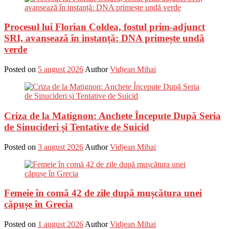
Procesul lui Florian Coldea, fostul prim-adjunct
SRI, avansează în instanță: DNA primește undă
verde
Posted on
5 august 2026
Author
Vidjean Mihai
Criza de la Matignon: Anchete Începute După Seria
de Sinucideri și Tentative de Suicid
Posted on
3 august 2026
Author
Vidjean Mihai
Femeie în comă 42 de zile după mușcătura unei
căpușe în Grecia
Posted on
1 august 2026
Author
Vidjean Mihai