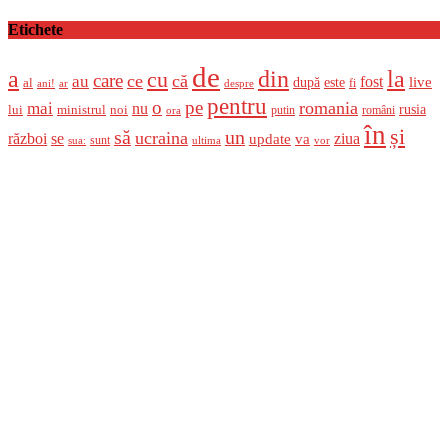
Etichete
de
a
din
la
cu
care
ce
că
au
fost
live
după
este
al
fi
ani!
ar
despre
pentru
o
pe
romania
mai
nu
ministrul
rusia
lui
noi
români
putin
ora
în
și
un
să
ucraina
război
se
update
ziua
va
sunt
sua:
ultima
vor