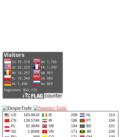
US
163.981K
IE
209
NL
114
CN
139.574K
IR
196
PT
104
PL
32.384K
GB
184
BD
101
SG
1.806K
VN
171
JM
100
RU
899
CO
171
GM
100