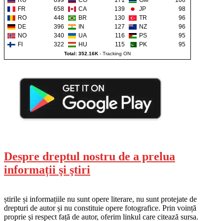
FR
658
CA
139
JP
98
RO
448
BR
130
TR
96
DE
396
IN
127
NZ
96
NO
340
UA
116
PS
95
FI
322
HU
115
PK
95
Total: 352.16K
-
Tracking ON
Despre dreptul nostru de a prelua
informații şi ştiri
știrile și informațiile nu sunt opere literare, nu sunt protejate de
drepturi de autor și nu constituie opere fotografice. Prin voință
proprie și respect față de autor, oferim linkul care citează sursa.