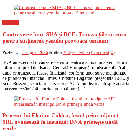
Flux-stiri
Controverse între SUA și BCE: Tranzacțiile cu euro
pentru susținerea yenului provoacă tensiuni
Posted on
7 august 2026
Author
Vidjean Mihai
Comment(0)
SUA au executat o vânzare de euro pentru a achiziționa yeni, fără a
informa în prealabil Banca Centrală Europeană, o mișcare aflată abia
după ce tranzacția fusese finalizată, conform unor surse menționate
de publicația Financial Times. Christine Lagarde, președinta BCE, și
Scott Bessent, secretarul Trezoreriei SUA, au discutat despre această
intervenție sâmbătă, potrivit uneia dintre […]
Procesul lui Florian Coldea, fostul prim-adjunct
SRI, avansează în instanță: DNA primește undă
verde