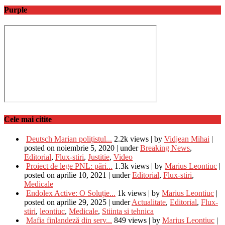
Purple
Cele mai citite
Deutsch Marian polițistul...
2.2k views
|
by
Vidjean Mihai
|
posted on noiembrie 5, 2020
|
under
Breaking News
,
Editorial
,
Flux-stiri
,
Justitie
,
Video
Proiect de lege PNL: pări...
1.3k views
|
by
Marius Leontiuc
|
posted on aprilie 10, 2021
|
under
Editorial
,
Flux-stiri
,
Medicale
Endolex Active: O Soluție...
1k views
|
by
Marius Leontiuc
|
posted on aprilie 29, 2025
|
under
Actualitate
,
Editorial
,
Flux-
stiri
,
leontiuc
,
Medicale
,
Stiinta si tehnica
Mafia finlandeză din serv...
849 views
|
by
Marius Leontiuc
|