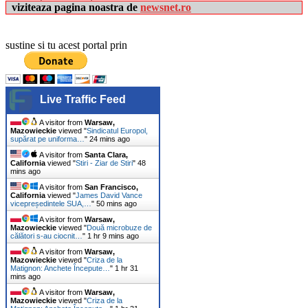
viziteaza pagina noastra de
newsnet.ro
sustine si tu acest portal prin
Live Traffic Feed
A visitor from
Warsaw,
Mazowieckie
viewed "
Sindicatul Europol,
supărat pe uniforma…
"
24 mins ago
A visitor from
Santa Clara,
California
viewed "
Stiri - Ziar de Stiri
"
48
mins ago
A visitor from
San Francisco,
California
viewed "
James David Vance
vicepreședintele SUA,…
"
50 mins ago
A visitor from
Warsaw,
Mazowieckie
viewed "
Două microbuze de
călători s-au ciocnit…
"
1 hr 9 mins ago
A visitor from
Warsaw,
Mazowieckie
viewed "
Criza de la
Matignon: Anchete Începute…
"
1 hr 31
mins ago
A visitor from
Warsaw,
Mazowieckie
viewed "
Criza de la