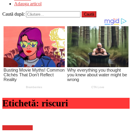
Adauga articol
Caută după:
Etichetă:
riscuri
Stiinta si tehnica