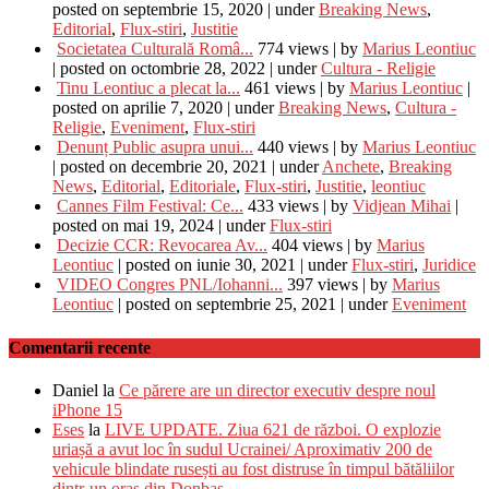
posted on septembrie 15, 2020
|
under
Breaking News
,
Editorial
,
Flux-stiri
,
Justitie
Societatea Culturală Româ...
774 views
|
by
Marius Leontiuc
|
posted on octombrie 28, 2022
|
under
Cultura - Religie
Tinu Leontiuc a plecat la...
461 views
|
by
Marius Leontiuc
|
posted on aprilie 7, 2020
|
under
Breaking News
,
Cultura -
Religie
,
Eveniment
,
Flux-stiri
Denunț Public asupra unui...
440 views
|
by
Marius Leontiuc
|
posted on decembrie 20, 2021
|
under
Anchete
,
Breaking
News
,
Editorial
,
Editoriale
,
Flux-stiri
,
Justitie
,
leontiuc
Cannes Film Festival: Ce...
433 views
|
by
Vidjean Mihai
|
posted on mai 19, 2024
|
under
Flux-stiri
Decizie CCR: Revocarea Av...
404 views
|
by
Marius
Leontiuc
|
posted on iunie 30, 2021
|
under
Flux-stiri
,
Juridice
VIDEO Congres PNL/Iohanni...
397 views
|
by
Marius
Leontiuc
|
posted on septembrie 25, 2021
|
under
Eveniment
Comentarii recente
Daniel
la
Ce părere are un director executiv despre noul
iPhone 15
Eses
la
LIVE UPDATE. Ziua 621 de război. O explozie
uriașă a avut loc în sudul Ucrainei/ Aproximativ 200 de
vehicule blindate rusești au fost distruse în timpul bătăliilor
dintr-un oraș din Donbas