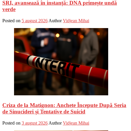
SRI, avansează în instanță: DNA primește undă
verde
Posted on
5 august 2026
Author
Vidjean Mihai
Criza de la Matignon: Anchete Începute După Seria
de Sinucideri și Tentative de Suicid
Posted on
3 august 2026
Author
Vidjean Mihai