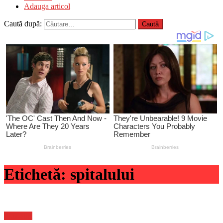
Adauga articol
Caută după:
Etichetă:
spitalului
Flux-stiri