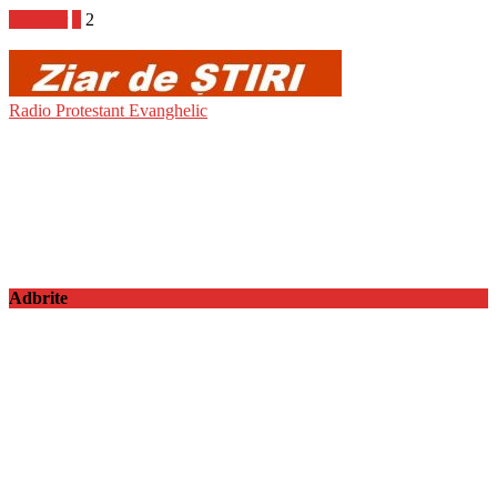
Anterior
1
2
Radio Protestant Evanghelic
Adbrite