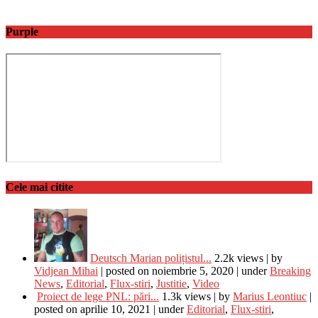
Purple
Cele mai citite
Deutsch Marian polițistul...
2.2k views
|
by
Vidjean Mihai
|
posted on noiembrie 5, 2020
|
under
Breaking
News
,
Editorial
,
Flux-stiri
,
Justitie
,
Video
Proiect de lege PNL: pări...
1.3k views
|
by
Marius Leontiuc
|
posted on aprilie 10, 2021
|
under
Editorial
,
Flux-stiri
,