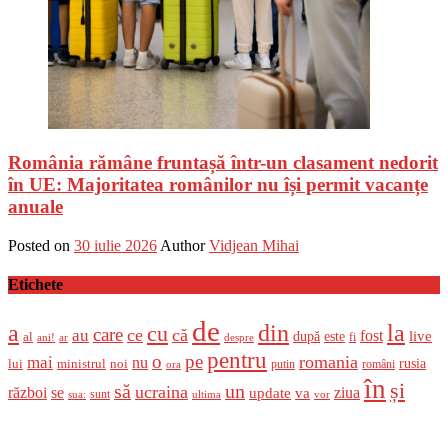
România rămâne fruntașă într-un clasament nedorit
în UE: Majoritatea românilor nu își permit vacanțe
anuale
Posted on
30 iulie 2026
Author
Vidjean Mihai
Etichete
de
a
din
la
cu
care
ce
că
au
fost
live
după
este
al
fi
ani!
ar
despre
pentru
o
pe
romania
mai
nu
ministrul
rusia
lui
noi
români
putin
ora
în
și
un
să
ucraina
război
se
update
ziua
va
sunt
sua:
ultima
vor