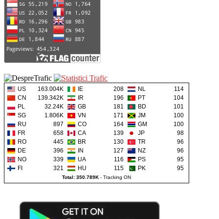
US
163.004K
IE
208
NL
114
CN
139.342K
IR
196
PT
104
PL
32.24K
GB
181
BD
101
SG
1.806K
VN
171
JM
100
RU
897
CO
164
GM
100
FR
658
CA
139
JP
98
RO
445
BR
130
TR
96
DE
396
IN
127
NZ
96
NO
339
UA
116
PS
95
FI
321
HU
115
PK
95
Total: 350.789K
-
Tracking ON