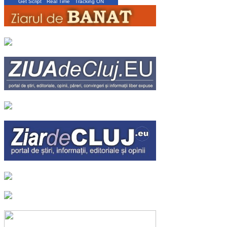
Get Script
Real Time
Tracking ON