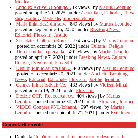
Medicale
Endolex Active: O Soluție...
1k views
|
by
Marius Leontiuc
|
posted on aprilie 29, 2025
|
under
Actualitate
,
Editorial
,
Flux-
stiri
,
leontiuc
,
Medicale
,
Stiinta si tehnica
Mafia finlandeză din serv...
849 views
|
by
Marius Leontiuc
|
posted on septembrie 15, 2020
|
under
Breaking News
,
Editorial
,
Flux-stiri
,
Justitie
Societatea Culturală Româ...
774 views
|
by
Marius Leontiuc
|
posted on octombrie 28, 2022
|
under
Cultura - Religie
Tinu Leontiuc a plecat la...
461 views
|
by
Marius Leontiuc
|
posted on aprilie 7, 2020
|
under
Breaking News
,
Cultura -
Religie
,
Eveniment
,
Flux-stiri
Denunț Public asupra unui...
440 views
|
by
Marius Leontiuc
|
posted on decembrie 20, 2021
|
under
Anchete
,
Breaking
News
,
Editorial
,
Editoriale
,
Flux-stiri
,
Justitie
,
leontiuc
Cannes Film Festival: Ce...
433 views
|
by
Vidjean Mihai
|
posted on mai 19, 2024
|
under
Flux-stiri
Decizie CCR: Revocarea Av...
404 views
|
by
Marius
Leontiuc
|
posted on iunie 30, 2021
|
under
Flux-stiri
,
Juridice
VIDEO Congres PNL/Iohanni...
397 views
|
by
Marius
Leontiuc
|
posted on septembrie 25, 2021
|
under
Eveniment
Comentarii recente
Daniel
la
Ce părere are un director executiv despre noul