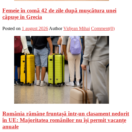
Femeie în comă 42 de zile după mușcătura unei
căpușe în Grecia
Posted on
1 august 2026
Author
Vidjean Mihai
Comment(0)
România rămâne fruntașă într-un clasament nedorit
în UE: Majoritatea românilor nu își permit vacanțe
anuale