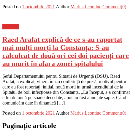
Posted on
1 octombrie 2021
Author
Marius Leontiuc
Comment(0)
Flux-stiri
Raed Arafat explică de ce s-au raportat
mai mulți morți la Constanța: S-au
calculcat de două ori cei doi pacienți care
au murit în afara zonei spitalului
Șeful Departamentului pentru Situații de Urgență (DSU), Raed
Arafat, a explicat, vineri, într-o conferință de presă, motivul pentru
care au fost raportați, inițial, nouă morți în urmă incendiului de la
Spitalul de boli infecțioase din Constanța. „La început, s-a confirmat
cifra de nouă persoane decedate, apoi au fost anunțate șapte. Când
comunicăm date în dinamică […]
Posted on
1 octombrie 2021
Author
Marius Leontiuc
Comment(0)
Paginație articole