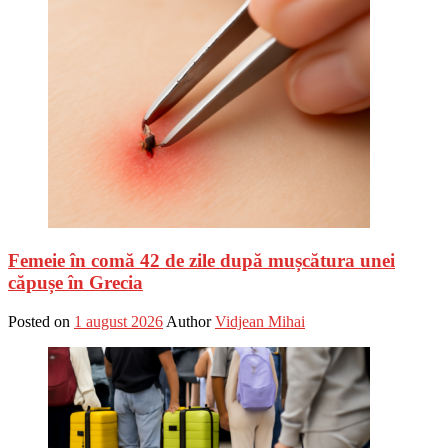
Femeie în comă 42 de zile după mușcătura unei
căpușe în Grecia
Posted on
1 august 2026
Author
Vidjean Mihai