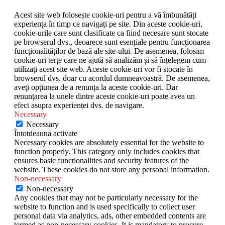
Acest site web folosește cookie-uri pentru a vă îmbunătăți
experiența în timp ce navigați pe site. Din aceste cookie-uri,
cookie-urile care sunt clasificate ca fiind necesare sunt stocate
pe browserul dvs., deoarece sunt esențiale pentru funcționarea
funcționalităților de bază ale site-ului. De asemenea, folosim
cookie-uri terțe care ne ajută să analizăm și să înțelegem cum
utilizați acest site web. Aceste cookie-uri vor fi stocate în
browserul dvs. doar cu acordul dumneavoastră. De asemenea,
aveți opțiunea de a renunța la aceste cookie-uri. Dar
renunțarea la unele dintre aceste cookie-uri poate avea un
efect asupra experienței dvs. de navigare.
Necessary
Necessary
Întotdeauna activate
Necessary cookies are absolutely essential for the website to
function properly. This category only includes cookies that
ensures basic functionalities and security features of the
website. These cookies do not store any personal information.
Non-necessary
Non-necessary
Any cookies that may not be particularly necessary for the
website to function and is used specifically to collect user
personal data via analytics, ads, other embedded contents are
termed as non-necessary cookies. It is mandatory to procure