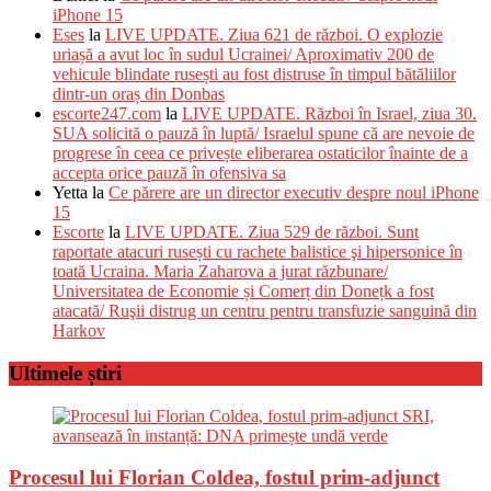
iPhone 15
Eses
la
LIVE UPDATE. Ziua 621 de război. O explozie
uriașă a avut loc în sudul Ucrainei/ Aproximativ 200 de
vehicule blindate rusești au fost distruse în timpul bătăliilor
dintr-un oraș din Donbas
escorte247.com
la
LIVE UPDATE. Război în Israel, ziua 30.
SUA solicită o pauză în luptă/ Israelul spune că are nevoie de
progrese în ceea ce privește eliberarea ostaticilor înainte de a
accepta orice pauză în ofensiva sa
Yetta
la
Ce părere are un director executiv despre noul iPhone
15
Escorte
la
LIVE UPDATE. Ziua 529 de război. Sunt
raportate atacuri rusești cu rachete balistice şi hipersonice în
toată Ucraina. Maria Zaharova a jurat răzbunare/
Universitatea de Economie și Comerț din Donețk a fost
atacată/ Ruşii distrug un centru pentru transfuzie sanguină din
Harkov
Ultimele știri
Procesul lui Florian Coldea, fostul prim-adjunct