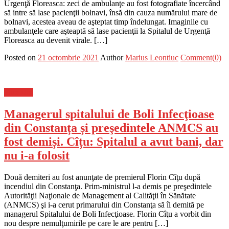
Urgenţă Floreasca: zeci de ambulanţe au fost fotografiate încercând
să intre să lase pacienţii bolnavi, însă din cauza numărului mare de
bolnavi, acestea aveau de aşteptat timp îndelungat. Imaginile cu
ambulanţele care aşteaptă să lase pacienţii la Spitalul de Urgenţă
Floreasca au devenit virale. […]
Posted on
21 octombrie 2021
Author
Marius Leontiuc
Comment(0)
Flux-stiri
Managerul spitalului de Boli Infecţioase
din Constanța și preşedintele ANMCS au
fost demiși. Cîțu: Spitalul a avut bani, dar
nu i-a folosit
Două demiteri au fost anunţate de premierul Florin Cîţu după
incendiul din Constanţa. Prim-ministrul l-a demis pe preşedintele
Autorităţii Naţionale de Management al Calităţii în Sănătate
(ANMCS) şi i-a cerut primarului din Constanţa să îl demită pe
managerul Spitalului de Boli Infecţioase. Florin Cîţu a vorbit din
nou despre nemulţumirile pe care le are pentru […]