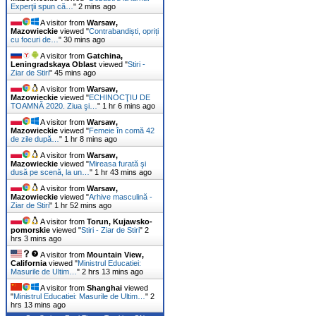
Experţii spun că…
"
2 mins ago
A visitor from
Warsaw,
Mazowieckie
viewed "
Contrabandiști, opriți
cu focuri de…
"
30 mins ago
A visitor from
Gatchina,
Leningradskaya Oblast
viewed "
Stiri -
Ziar de Stiri
"
45 mins ago
A visitor from
Warsaw,
Mazowieckie
viewed "
ECHINOCŢIU DE
TOAMNĂ 2020. Ziua şi…
"
1 hr 6 mins ago
A visitor from
Warsaw,
Mazowieckie
viewed "
Femeie în comă 42
de zile după…
"
1 hr 8 mins ago
A visitor from
Warsaw,
Mazowieckie
viewed "
Mireasa furată şi
dusă pe scenă, la un…
"
1 hr 43 mins ago
A visitor from
Warsaw,
Mazowieckie
viewed "
Arhive masculină -
Ziar de Stiri
"
1 hr 52 mins ago
A visitor from
Torun, Kujawsko-
pomorskie
viewed "
Stiri - Ziar de Stiri
"
2
hrs 3 mins ago
A visitor from
Mountain View,
California
viewed "
Ministrul Educatiei:
Masurile de Ultim…
"
2 hrs 13 mins ago
A visitor from
Shanghai
viewed
"
Ministrul Educatiei: Masurile de Ultim…
"
2
hrs 13 mins ago