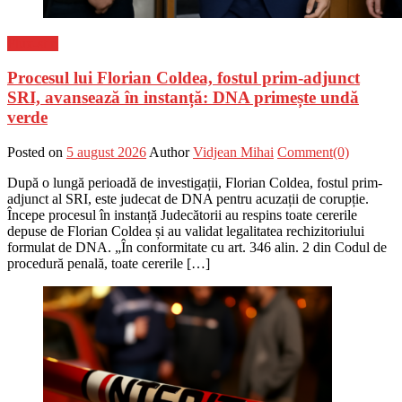
Flux-stiri
Procesul lui Florian Coldea, fostul prim-adjunct
SRI, avansează în instanță: DNA primește undă
verde
Posted on
5 august 2026
Author
Vidjean Mihai
Comment(0)
După o lungă perioadă de investigații, Florian Coldea, fostul prim-
adjunct al SRI, este judecat de DNA pentru acuzații de corupție.
Începe procesul în instanță Judecătorii au respins toate cererile
depuse de Florian Coldea și au validat legalitatea rechizitoriului
formulat de DNA. „În conformitate cu art. 346 alin. 2 din Codul de
procedură penală, toate cererile […]