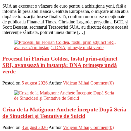
SUA au executat o vânzare de euro pentru a achiziționa yeni, fără a
informa în prealabil Banca Centrală Europeană, o mișcare aflată abia
după ce tranzacția fusese finalizată, conform unor surse menționate
de publicația Financial Times. Christine Lagarde, președinta BCE, și
Scott Bessent, secretarul Trezoreriei SUA, au discutat despre această
intervenție sâmbătă, potrivit uneia dintre […]
Procesul lui Florian Coldea, fostul prim-adjunct
SRI, avansează în instanță: DNA primește undă
verde
Posted on
5 august 2026
Author
Vidjean Mihai
Comment(0)
Criza de la Matignon: Anchete Începute După Seria
de Sinucideri și Tentative de Suicid
Posted on
3 august 2026
Author
Vidjean Mihai
Comment(0)