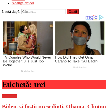
Adauga articol
Caută după:
Etichetă:
trei
Știri Flash
Biden, și foștii președinți, Obama, Clinton