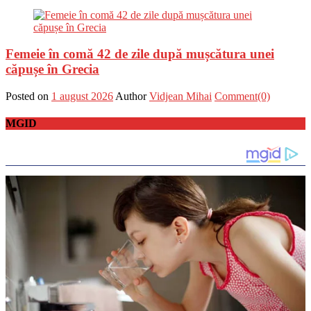
Femeie în comă 42 de zile după mușcătura unei
căpușe în Grecia
Posted on
1 august 2026
Author
Vidjean Mihai
Comment(0)
MGID