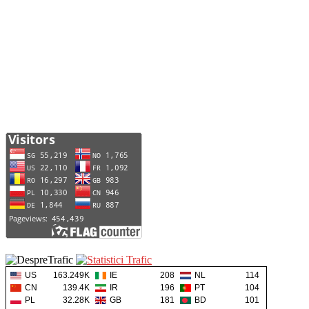
US
163.249K
IE
208
NL
114
CN
139.4K
IR
196
PT
104
PL
32.28K
GB
181
BD
101