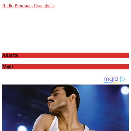
Radio Protestant Evanghelic
Adbrite
Mgid