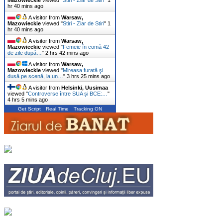
Mazowieckie
viewed "
Stiri - Ziar de Stiri
"
1
hr 40 mins ago
A visitor from
Warsaw,
Mazowieckie
viewed "
Stiri - Ziar de Stiri
"
1
hr 40 mins ago
A visitor from
Warsaw,
Mazowieckie
viewed "
Femeie în comă 42
de zile după…
"
2 hrs 42 mins ago
A visitor from
Warsaw,
Mazowieckie
viewed "
Mireasa furată şi
dusă pe scenă, la un…
"
3 hrs 25 mins ago
A visitor from
Helsinki, Uusimaa
viewed "
Controverse între SUA și BCE:…
"
4 hrs 5 mins ago
Get Script
Real Time
Tracking ON