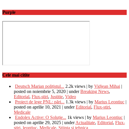
Purple
Cele mai citite
Deutsch Marian polițistul...
2.2k views
|
by
Vidjean Mihai
|
posted on noiembrie 5, 2020
|
under
Breaking News
,
Editorial
,
Flux-stiri
,
Justitie
,
Video
Proiect de lege PNL: pări...
1.3k views
|
by
Marius Leontiuc
|
posted on aprilie 10, 2021
|
under
Editorial
,
Flux-stiri
,
Medicale
Endolex Active: O Soluție...
1k views
|
by
Marius Leontiuc
|
posted on aprilie 29, 2025
|
under
Actualitate
,
Editorial
,
Flux-
stiri
,
leontiuc
,
Medicale
,
Stiinta si tehnica