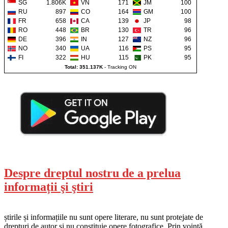
SG
1.806K
VN
171
JM
100
RU
897
CO
164
GM
100
FR
658
CA
139
JP
98
RO
448
BR
130
TR
96
DE
396
IN
127
NZ
96
NO
340
UA
116
PS
95
FI
322
HU
115
PK
95
Total: 351.137K
-
Tracking ON
Despre dreptul nostru de a prelua
informații şi ştiri
știrile și informațiile nu sunt opere literare, nu sunt protejate de
drepturi de autor și nu constituie opere fotografice. Prin voință