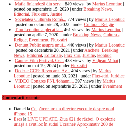
Mafia finlandeză din serv...
849 views
|
by
Marius Leontiuc
|
posted on septembrie 15, 2020
|
under
Breaking News
,
Editorial
,
Flux-stiri
,
Justitie
Societatea Culturală Româ...
774 views
|
by
Marius Leontiuc
|
posted on octombrie 28, 2022
|
under
Cultura - Religie
Tinu Leontiuc a plecat la...
461 views
|
by
Marius Leontiuc
|
posted on aprilie 7, 2020
|
under
Breaking News
,
Cultura -
Religie
,
Eveniment
,
Flux-stiri
Denunț Public asupra unui...
440 views
|
by
Marius Leontiuc
|
posted on decembrie 20, 2021
|
under
Anchete
,
Breaking
News
,
Editorial
,
Editoriale
,
Flux-stiri
,
Justitie
,
leontiuc
Cannes Film Festival: Ce...
433 views
|
by
Vidjean Mihai
|
posted on mai 19, 2024
|
under
Flux-stiri
Decizie CCR: Revocarea Av...
404 views
|
by
Marius
Leontiuc
|
posted on iunie 30, 2021
|
under
Flux-stiri
,
Juridice
VIDEO Congres PNL/Iohanni...
397 views
|
by
Marius
Leontiuc
|
posted on septembrie 25, 2021
|
under
Eveniment
Comentarii recente
Daniel
la
Ce părere are un director executiv despre noul
iPhone 15
Eses
la
LIVE UPDATE. Ziua 621 de război. O explozie
uriașă a avut loc în sudul Ucrainei/ Aproximativ 200 de