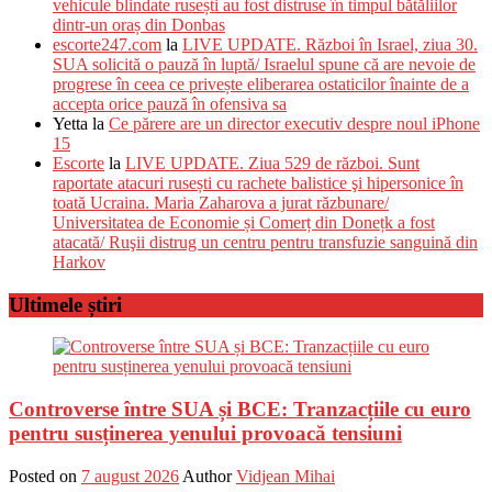
vehicule blindate rusești au fost distruse în timpul bătăliilor
dintr-un oraș din Donbas
escorte247.com
la
LIVE UPDATE. Război în Israel, ziua 30.
SUA solicită o pauză în luptă/ Israelul spune că are nevoie de
progrese în ceea ce privește eliberarea ostaticilor înainte de a
accepta orice pauză în ofensiva sa
Yetta
la
Ce părere are un director executiv despre noul iPhone
15
Escorte
la
LIVE UPDATE. Ziua 529 de război. Sunt
raportate atacuri rusești cu rachete balistice şi hipersonice în
toată Ucraina. Maria Zaharova a jurat răzbunare/
Universitatea de Economie și Comerț din Donețk a fost
atacată/ Ruşii distrug un centru pentru transfuzie sanguină din
Harkov
Ultimele știri
Controverse între SUA și BCE: Tranzacțiile cu euro
pentru susținerea yenului provoacă tensiuni
Posted on
7 august 2026
Author
Vidjean Mihai