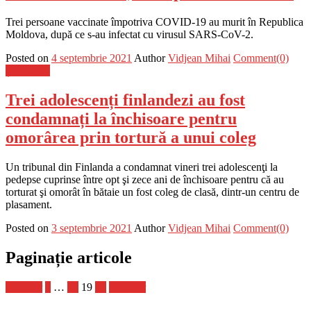
Trei persoane vaccinate împotriva COVID-19 au murit în Republica
Moldova, după ce s-au infectat cu virusul SARS-CoV-2.
Posted on
4 septembrie 2021
Author
Vidjean Mihai
Comment(0)
Știri Flash
Trei adolescenți finlandezi au fost
condamnați la închisoare pentru
omorârea prin tortură a unui coleg
Un tribunal din Finlanda a condamnat vineri trei adolescenţi la
pedepse cuprinse între opt şi zece ani de închisoare pentru că au
torturat şi omorât în bătaie un fost coleg de clasă, dintr-un centru de
plasament.
Posted on
3 septembrie 2021
Author
Vidjean Mihai
Comment(0)
Paginație articole
Anterior
1
…
18
19
20
Următor