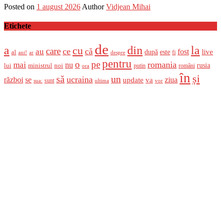
Posted on
1 august 2026
Author
Vidjean Mihai
Etichete
de
a
din
la
cu
care
ce
că
au
fost
live
după
este
al
fi
ani!
ar
despre
pentru
o
pe
romania
mai
nu
ministrul
rusia
lui
noi
români
putin
ora
în
și
un
să
ucraina
război
se
update
ziua
va
sunt
sua:
ultima
vor