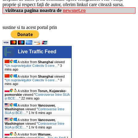
proprie și respect față de autor, oferim linkul care citează sursa.
viziteaza pagina noastra de
newsnet.ro
sustine si tu acest portal prin
Live Traffic Feed
A visitor from
Shanghai
viewed
"
Un supravieţuitor Colectiv îi cere…
"
3
mins ago
A visitor from
Shanghai
viewed
"
Un supravieţuitor Colectiv îi cere…
"
3
mins ago
A visitor from
Torun, Kujawsko-
pomorskie
viewed "
Controverse între SUA
și BCE:…
"
22 mins ago
A visitor from
Vancouver,
Washington
viewed "
Controverse între
SUA și BCE:…
"
1 hr 6 mins ago
A visitor from
Vancouver,
Washington
viewed "
Controverse între
SUA și BCE:…
"
1 hr 6 mins ago
A visitor from
Warsaw,