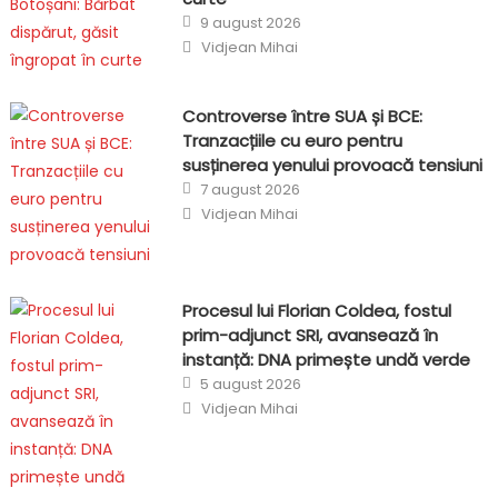
Posted
9 august 2026
on
Author
Vidjean Mihai
Controverse între SUA și BCE:
Tranzacțiile cu euro pentru
susținerea yenului provoacă tensiuni
Posted
7 august 2026
on
Author
Vidjean Mihai
Procesul lui Florian Coldea, fostul
prim-adjunct SRI, avansează în
instanță: DNA primește undă verde
Posted
5 august 2026
on
Author
Vidjean Mihai