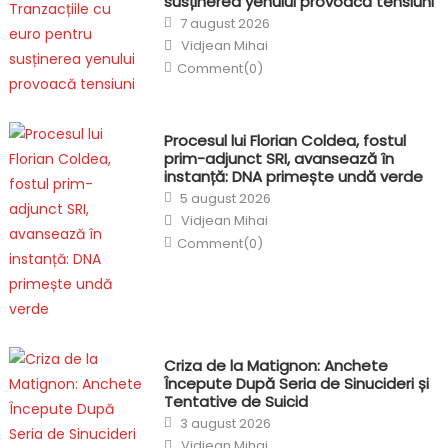
susținerea yenului provoacă tensiuni
Posted
7 august 2026
on
Author
Vidjean Mihai
Comment(0)
Procesul lui Florian Coldea, fostul
prim-adjunct SRI, avansează în
instanță: DNA primește undă verde
Posted
5 august 2026
on
Author
Vidjean Mihai
Comment(0)
Criza de la Matignon: Anchete
Începute După Seria de Sinucideri și
Tentative de Suicid
Posted
3 august 2026
on
Author
Vidjean Mihai