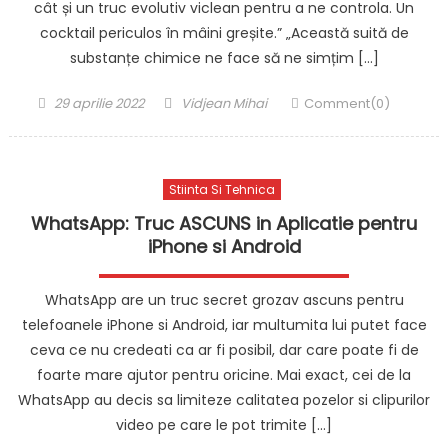
cât și un truc evolutiv viclean pentru a ne controla. Un
cocktail periculos în mâini greșite.” „Această suită de
substanțe chimice ne face să ne simțim […]
Posted
Author
29 aprilie 2022
Vidjean Mihai
Comment(0)
on
Stiinta Si Tehnica
WhatsApp: Truc ASCUNS in Aplicatie pentru
iPhone si Android
WhatsApp are un truc secret grozav ascuns pentru
telefoanele iPhone si Android, iar multumita lui putet face
ceva ce nu credeati ca ar fi posibil, dar care poate fi de
foarte mare ajutor pentru oricine. Mai exact, cei de la
WhatsApp au decis sa limiteze calitatea pozelor si clipurilor
video pe care le pot trimite […]