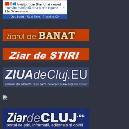
A visitor from
Shanghai
viewed
"
Românii mănâncă prea puține legume -…
"
1 hr 32 mins ago
Get Script
Real Time
Tracking ON