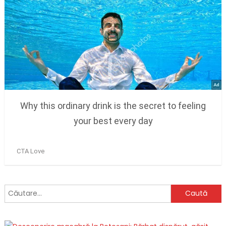
Caută
după: