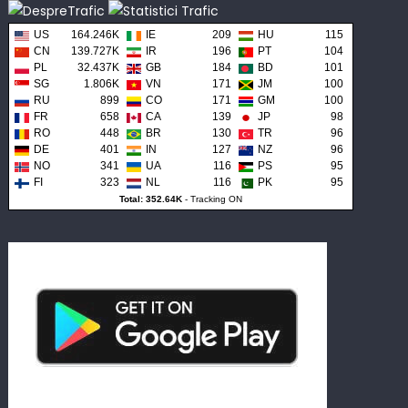
US
164.246K
IE
209
HU
115
CN
139.727K
IR
196
PT
104
PL
32.437K
GB
184
BD
101
SG
1.806K
VN
171
JM
100
RU
899
CO
171
GM
100
FR
658
CA
139
JP
98
RO
448
BR
130
TR
96
DE
401
IN
127
NZ
96
NO
341
UA
116
PS
95
FI
323
NL
116
PK
95
Total: 352.64K
-
Tracking ON