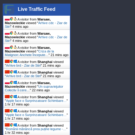
Live Traffic Feed
A visitor from
Warsaw,
Mazowieckie
viewed "
Arhive cdc - Ziar de
Stiri
"
4 mins ago
A visitor from
Warsaw,
Mazowieckie
viewed "
Arhive cdc - Ziar de
Stiri
"
4 mins ago
A visitor from
Warsaw,
Mazowieckie
viewed "
Criza de la
Matignon: Anchete Începute…
"
21 mins ago
A visitor from
Shanghai
viewed
"
Arhive brd - Ziar de Stiri
"
21 mins ago
A visitor from
Shanghai
viewed
"
Arhive brd - Ziar de Stiri
"
21 mins ago
A visitor from
Warsaw,
Mazowieckie
viewed "
Un supravieţuitor
Colectiv îi cere…
"
22 mins ago
A visitor from
Shanghai
viewed
"
Apple face o Surprinzatoare Schimbare…
"
1 hr 17 mins ago
A visitor from
Shanghai
viewed
"
Apple face o Surprinzatoare Schimbare…
"
1 hr 17 mins ago
A visitor from
Shanghai
viewed
"
Românii mănâncă prea puține legume -…
"
1 hr 32 mins ago