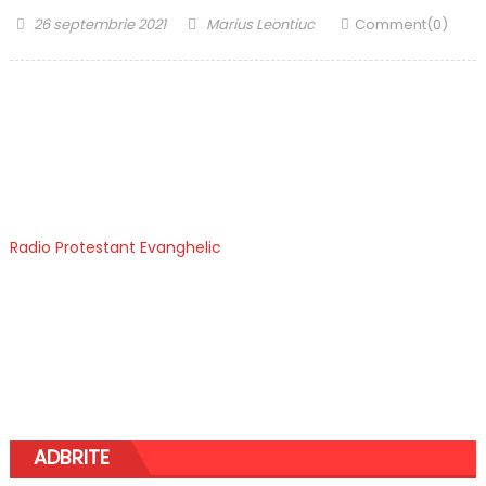
Posted
Author
26 septembrie 2021
Marius Leontiuc
Comment(0)
on
Radio Protestant Evanghelic
ADBRITE