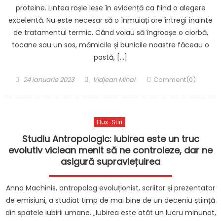
proteine. Lintea roșie iese în evidență ca fiind o alegere
excelentă. Nu este necesar să o înmuiați ore întregi înainte
de tratamentul termic. Când voiau să îngroașe o ciorbă,
tocane sau un sos, mămicile și bunicile noastre făceau o
pastă, […]
Posted
Author
24 ianuarie 2023
Vidjean Mihai
Comment(0)
on
Flux-Stiri
Studiu Antropologic: Iubirea este un truc
evolutiv viclean menit să ne controleze, dar ne
asigură supraviețuirea
Anna Machinis, antropolog evoluționist, scriitor și prezentator
de emisiuni, a studiat timp de mai bine de un deceniu știință
din spatele iubirii umane. „Iubirea este atât un lucru minunat,