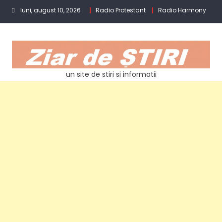
Skip
luni, august 10, 2026
Radio Protestant
Radio Harmony
to
content
un site de stiri si informatii