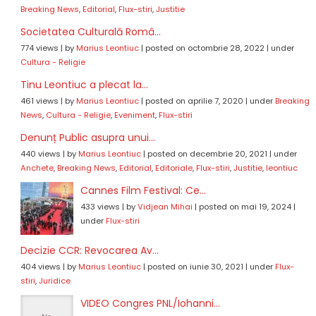
Breaking News
,
Editorial
,
Flux-stiri
,
Justitie
Societatea Culturală Româ...
774 views
|
by
Marius Leontiuc
|
posted on octombrie 28, 2022
|
under
Cultura - Religie
Tinu Leontiuc a plecat la...
461 views
|
by
Marius Leontiuc
|
posted on aprilie 7, 2020
|
under
Breaking
News
,
Cultura - Religie
,
Eveniment
,
Flux-stiri
Denunț Public asupra unui...
440 views
|
by
Marius Leontiuc
|
posted on decembrie 20, 2021
|
under
Anchete
,
Breaking News
,
Editorial
,
Editoriale
,
Flux-stiri
,
Justitie
,
leontiuc
Cannes Film Festival: Ce...
433 views
|
by
Vidjean Mihai
|
posted on mai 19, 2024
|
under
Flux-stiri
Decizie CCR: Revocarea Av...
404 views
|
by
Marius Leontiuc
|
posted on iunie 30, 2021
|
under
Flux-
stiri
,
Juridice
VIDEO Congres PNL/Iohanni...