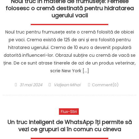
Noul truc în materie de frumusețe: Femeile
folosesc o cremă destinată pentru hidratarea
ugerului vacii
Noul truc pentru frumusețe este o cremă folosită de obicei
pe vaci. Crema există de 125 de ani și era folosită pentru
hitratarea ugerului. Crema de 10 euro a devenit populară
datorită influenceri-lor. Obrazul subțire cu cremă de vacă se
ține. De ce sunt atrase tinerele de azi de un produs veterinar,
scrie New York […]
Posted
Author
31 mai 2024
Vidjean Mihai
Comment(0)
on
Flux-Stiri
Un truc inteligent de WhatsApp îți permite să
vezi ce grupuri ai în comun cu cineva