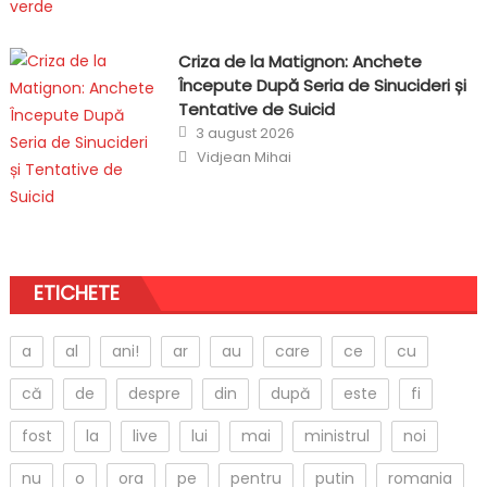
Criza de la Matignon: Anchete
Începute După Seria de Sinucideri și
Tentative de Suicid
Posted
3 august 2026
on
Author
Vidjean Mihai
ETICHETE
a
al
ani!
ar
au
care
ce
cu
că
de
despre
din
după
este
fi
fost
la
live
lui
mai
ministrul
noi
nu
o
ora
pe
pentru
putin
romania