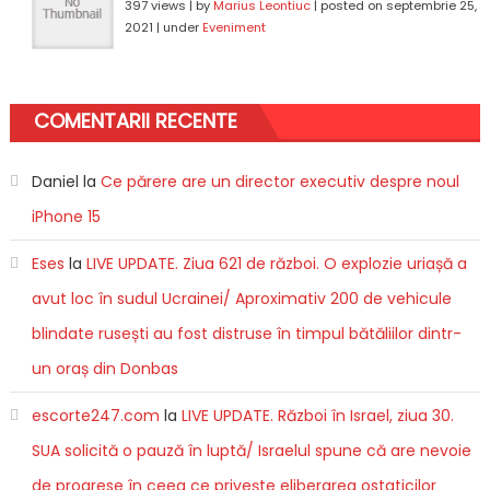
397 views
|
by
Marius Leontiuc
|
posted on septembrie 25,
2021
|
under
Eveniment
COMENTARII RECENTE
Daniel
la
Ce părere are un director executiv despre noul
iPhone 15
Eses
la
LIVE UPDATE. Ziua 621 de război. O explozie uriașă a
avut loc în sudul Ucrainei/ Aproximativ 200 de vehicule
blindate rusești au fost distruse în timpul bătăliilor dintr-
un oraș din Donbas
escorte247.com
la
LIVE UPDATE. Război în Israel, ziua 30.
SUA solicită o pauză în luptă/ Israelul spune că are nevoie
de progrese în ceea ce privește eliberarea ostaticilor