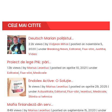
CELE MAI CITITE
Deutsch Marian polițistul...
2.2k views
|
by
Vidjean Mihai
|
posted on noiembrie 5,
2020
|
under
Breaking News
,
Editorial
,
Flux-stiri
,
Justitie
,
Video
Proiect de lege PNL: pări...
1.3k views
|
by
Marius Leontiuc
|
posted on aprilie 10, 2021
|
under
Editorial
,
Flux-stiri
,
Medicale
Endolex Active: O Soluție...
1k views
|
by
Marius Leontiuc
|
posted on aprilie 29, 2025
|
under
Actualitate
,
Editorial
,
Flux-stiri
,
leontiuc
,
Medicale
,
Stiinta si tehnica
Mafia finlandeză din serv...
849 views
|
by
Marius Leontiuc
|
posted on septembrie 15, 2020
|
under