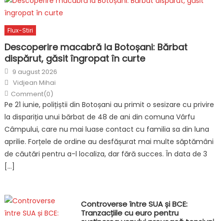
Flux-Stiri
Descoperire macabră la Botoșani: Bărbat
dispărut, găsit îngropat în curte
Posted
9 august 2026
on
Author
Vidjean Mihai
Comment(0)
Pe 21 iunie, polițiștii din Botoșani au primit o sesizare cu privire
la dispariția unui bărbat de 48 de ani din comuna Vârfu
Câmpului, care nu mai luase contact cu familia sa din luna
aprilie. Forțele de ordine au desfășurat mai multe săptămâni
de căutări pentru a-l localiza, dar fără succes. În data de 3
[…]
Controverse între SUA și BCE:
Tranzacțiile cu euro pentru