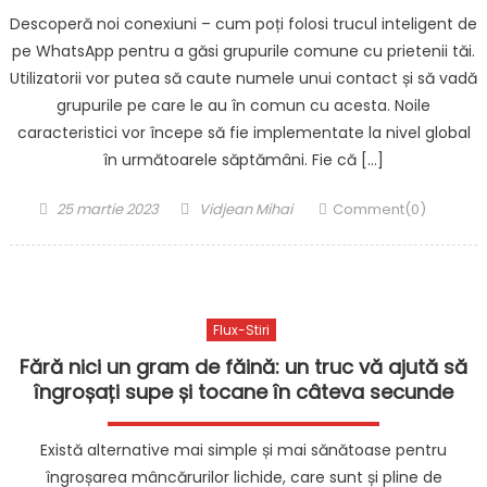
Descoperă noi conexiuni – cum poți folosi trucul inteligent de
pe WhatsApp pentru a găsi grupurile comune cu prietenii tăi.
Utilizatorii vor putea să caute numele unui contact și să vadă
grupurile pe care le au în comun cu acesta. Noile
caracteristici vor începe să fie implementate la nivel global
în următoarele săptămâni. Fie că […]
Posted
Author
25 martie 2023
Vidjean Mihai
Comment(0)
on
Flux-Stiri
Fără nici un gram de făină: un truc vă ajută să
îngroșați supe și tocane în câteva secunde
Există alternative mai simple și mai sănătoase pentru
îngroșarea mâncărurilor lichide, care sunt și pline de