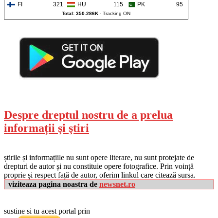
FI
321
HU
115
PK
95
Total: 350.286K
-
Tracking ON
Despre dreptul nostru de a prelua
informații şi ştiri
știrile și informațiile nu sunt opere literare, nu sunt protejate de
drepturi de autor și nu constituie opere fotografice. Prin voință
proprie și respect față de autor, oferim linkul care citează sursa.
viziteaza pagina noastra de
newsnet.ro
sustine si tu acest portal prin