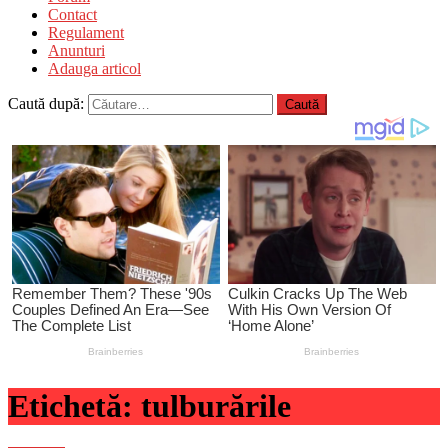
Contact
Regulament
Anunturi
Adauga articol
Caută după:
Etichetă:
tulburările