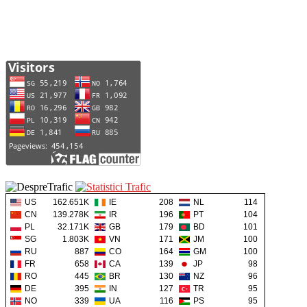
US
162.651K
IE
208
NL
114
CN
139.278K
IR
196
PT
104
PL
32.171K
GB
179
BD
101
SG
1.803K
VN
171
JM
100
RU
887
CO
164
GM
100
FR
658
CA
139
JP
98
RO
445
BR
130
NZ
96
DE
395
IN
127
TR
95
NO
339
UA
116
PS
95