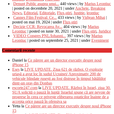
Denunț Public asupra unui...
440 views
|
by
Marius Leontiuc
|
posted on decembrie 20, 2021
|
under
Anchete
,
Breaking
News
,
Editorial
,
Editoriale
,
Flux-stiri
,
Justitie
,
leontiuc
Cannes Film Festival: Ce...
433 views
|
by
Vidjean Mihai
|
posted on mai 19, 2024
|
under
Flux-stiri
Decizie CCR: Revocarea Av...
404 views
|
by
Marius
Leontiuc
|
posted on iunie 30, 2021
|
under
Flux-stiri
,
Juridice
VIDEO Congres PNL/Iohanni...
397 views
|
by
Marius
Leontiuc
|
posted on septembrie 25, 2021
|
under
Eveniment
Comentarii recente
Daniel
la
Ce părere are un director executiv despre noul
iPhone 15
Eses
la
LIVE UPDATE. Ziua 621 de război. O explozie
uriașă a avut loc în sudul Ucrainei/ Aproximativ 200 de
vehicule blindate rusești au fost distruse în timpul bătăliilor
dintr-un oraș din Donbas
escorte247.com
la
LIVE UPDATE. Război în Israel, ziua 30.
SUA solicită o pauză în luptă/ Israelul spune că are nevoie de
progrese în ceea ce privește eliberarea ostaticilor înainte de a
accepta orice pauză în ofensiva sa
Yetta
la
Ce părere are un director executiv despre noul iPhone
15