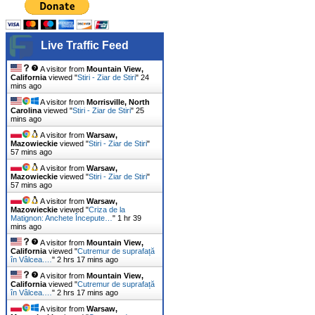
Live Traffic Feed
A visitor from
Mountain View,
California
viewed "
Stiri - Ziar de Stiri
"
25
mins ago
A visitor from
Morrisville, North
Carolina
viewed "
Stiri - Ziar de Stiri
"
25
mins ago
A visitor from
Warsaw,
Mazowieckie
viewed "
Stiri - Ziar de Stiri
"
57 mins ago
A visitor from
Warsaw,
Mazowieckie
viewed "
Stiri - Ziar de Stiri
"
57 mins ago
A visitor from
Warsaw,
Mazowieckie
viewed "
Criza de la
Matignon: Anchete Începute…
"
1 hr 39
mins ago
A visitor from
Mountain View,
California
viewed "
Cutremur de suprafață
în Vâlcea.…
"
2 hrs 17 mins ago
A visitor from
Mountain View,
California
viewed "
Cutremur de suprafață
în Vâlcea.…
"
2 hrs 17 mins ago
A visitor from
Warsaw,