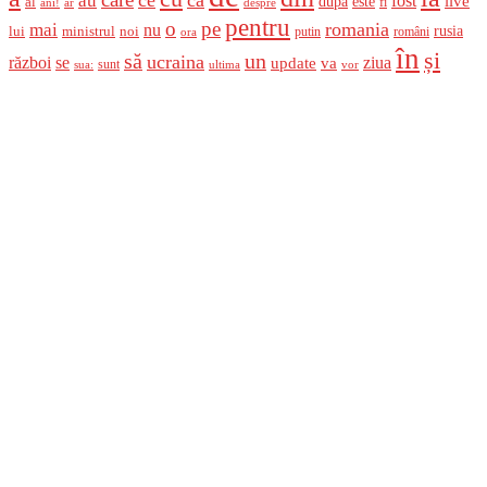
au
fost
live
după
este
al
fi
ani!
ar
despre
pentru
o
pe
romania
mai
nu
ministrul
rusia
lui
noi
români
putin
ora
în
și
un
să
ucraina
război
se
update
ziua
va
sunt
sua:
ultima
vor