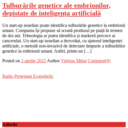
Tulburările genetice ale embrionilor,
depistate de inteligența artificială
Un start-up israelian poate identifica tulburările genetice la embrionii
umani. Compania își propune să scoată produsul pe piață în termen
de doi ani. Tehnologia ar putea identifica și markerii precoce ai
cancerului. Un start-up israelian a dezvoltat, cu ajutorul inteligenței
artificiale, o metodă non-invazivă de detectare timpurie a tulburărilor
genetice la embrionii umani. Astfel, printr-un […]
Posted on
2 aprilie 2022
Author
Vidjean Mihai
Comment(0)
Radio Protestant Evanghelic
Adbrite