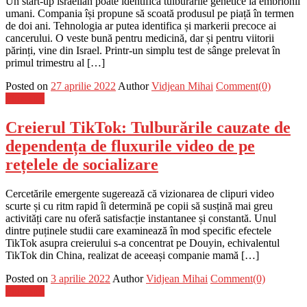
Un start-up israelian poate identifica tulburările genetice la embrionii
umani. Compania își propune să scoată produsul pe piață în termen
de doi ani. Tehnologia ar putea identifica și markerii precoce ai
cancerului. O veste bună pentru medicină, dar și pentru viitorii
părinți, vine din Israel. Printr-un simplu test de sânge prelevat în
primul trimestru al […]
Posted on
27 aprilie 2022
Author
Vidjean Mihai
Comment(0)
Flux-stiri
Creierul TikTok: Tulburările cauzate de
dependența de fluxurile video de pe
rețelele de socializare
Cercetările emergente sugerează că vizionarea de clipuri video
scurte și cu ritm rapid îi determină pe copii să susțină mai greu
activități care nu oferă satisfacție instantanee și constantă. Unul
dintre puținele studii care examinează în mod specific efectele
TikTok asupra creierului s-a concentrat pe Douyin, echivalentul
TikTok din China, realizat de aceeași companie mamă […]
Posted on
3 aprilie 2022
Author
Vidjean Mihai
Comment(0)
Flux-stiri