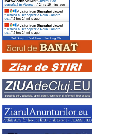
Mazowieckie
viewed "
Cutremur de
suprafață în Vâlcea.…
"
2 hrs 19 mins ago
A visitor from
Shanghai
viewed
"
Ucraina a Descoperit o Noua Camera
de…
"
2 hrs 24 mins ago
A visitor from
Shanghai
viewed
"
Ucraina a Descoperit o Noua Camera
de…
"
2 hrs 24 mins ago
Get Script
Real Time
Tracking ON