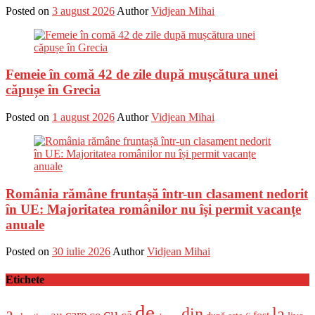
Posted on
3 august 2026
Author
Vidjean Mihai
Femeie în comă 42 de zile după mușcătura unei
căpușe în Grecia
Posted on
1 august 2026
Author
Vidjean Mihai
România rămâne fruntașă într-un clasament nedorit
în UE: Majoritatea românilor nu își permit vacanțe
anuale
Posted on
30 iulie 2026
Author
Vidjean Mihai
Etichete
de
a
din
la
cu
care
ce
că