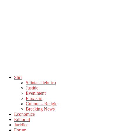
Stiri
Stiinta si tehnica
Justitie
Eveniment
Flux-stiri
Cultura – Religie
Breaking News
Economice
Editorial
Juridice
Forum