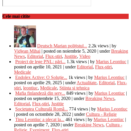
Cele mai citite
Deutsch Marian polițistul...
2.2k views
|
by
Vidjean Mihai
|
posted on noiembrie 5, 2020
|
under
Breaking
News
,
Editorial
,
Flux-stiri
,
Justitie
,
Video
Proiect de lege PNL: pări...
1.3k views
|
by
Marius Leontiuc
|
posted on aprilie 10, 2021
|
under
Editorial
,
Flux-stiri
,
Medicale
Endolex Active: O Soluție...
1k views
|
by
Marius Leontiuc
|
posted on aprilie 29, 2025
|
under
Actualitate
,
Editorial
,
Flux-
stiri
,
leontiuc
,
Medicale
,
Stiinta si tehnica
Mafia finlandeză din serv...
849 views
|
by
Marius Leontiuc
|
posted on septembrie 15, 2020
|
under
Breaking News
,
Editorial
,
Flux-stiri
,
Justitie
Societatea Culturală Româ...
774 views
|
by
Marius Leontiuc
|
posted on octombrie 28, 2022
|
under
Cultura - Religie
Tinu Leontiuc a plecat la...
461 views
|
by
Marius Leontiuc
|
posted on aprilie 7, 2020
|
under
Breaking News
,
Cultura -
Religie
,
Eveniment
,
Flux-stiri