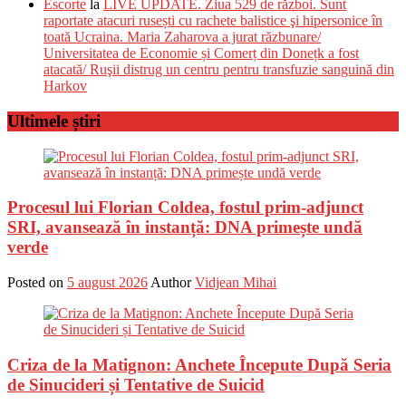
Escorte
la
LIVE UPDATE. Ziua 529 de război. Sunt
raportate atacuri rusești cu rachete balistice şi hipersonice în
toată Ucraina. Maria Zaharova a jurat răzbunare/
Universitatea de Economie și Comerț din Donețk a fost
atacată/ Ruşii distrug un centru pentru transfuzie sanguină din
Harkov
Ultimele știri
Procesul lui Florian Coldea, fostul prim-adjunct
SRI, avansează în instanță: DNA primește undă
verde
Posted on
5 august 2026
Author
Vidjean Mihai
Criza de la Matignon: Anchete Începute După Seria
de Sinucideri și Tentative de Suicid