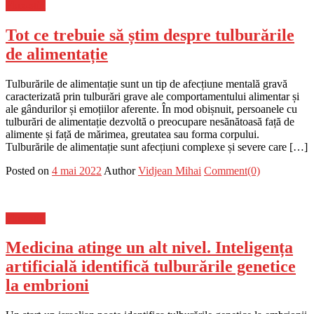
Flux-stiri
Tot ce trebuie să știm despre tulburările
de alimentație
Tulburările de alimentație sunt un tip de afecțiune mentală gravă
caracterizată prin tulburări grave ale comportamentului alimentar și
ale gândurilor și emoțiilor aferente. În mod obișnuit, persoanele cu
tulburări de alimentație dezvoltă o preocupare nesănătoasă față de
alimente și față de mărimea, greutatea sau forma corpului.
Tulburările de alimentație sunt afecțiuni complexe și severe care […]
Posted on
4 mai 2022
Author
Vidjean Mihai
Comment(0)
Flux-stiri
Medicina atinge un alt nivel. Inteligența
artificială identifică tulburările genetice
la embrioni