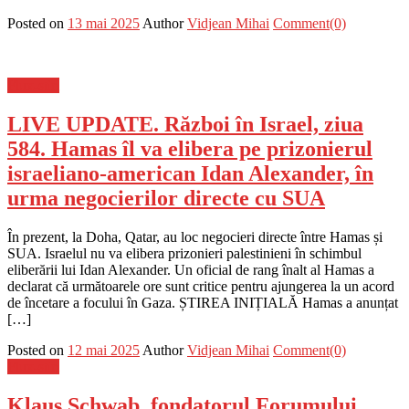
Posted on
13 mai 2025
Author
Vidjean Mihai
Comment(0)
Flux-stiri
LIVE UPDATE. Război în Israel, ziua
584. Hamas îl va elibera pe prizonierul
israeliano-american Idan Alexander, în
urma negocierilor directe cu SUA
În prezent, la Doha, Qatar, au loc negocieri directe între Hamas și
SUA. Israelul nu va elibera prizonieri palestinieni în schimbul
eliberării lui Idan Alexander. Un oficial de rang înalt al Hamas a
declarat că următoarele ore sunt critice pentru ajungerea la un acord
de încetare a focului în Gaza. ȘTIREA INIȚIALĂ Hamas a anunțat
[…]
Posted on
12 mai 2025
Author
Vidjean Mihai
Comment(0)
Flux-stiri
Klaus Schwab, fondatorul Forumului