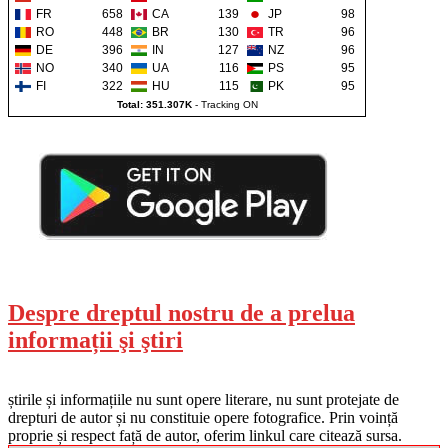
FR
658
CA
139
JP
98
RO
448
BR
130
TR
96
DE
396
IN
127
NZ
96
NO
340
UA
116
PS
95
FI
322
HU
115
PK
95
Total: 351.307K
-
Tracking ON
Despre dreptul nostru de a prelua
informații şi ştiri
știrile și informațiile nu sunt opere literare, nu sunt protejate de
drepturi de autor și nu constituie opere fotografice. Prin voință
proprie și respect față de autor, oferim linkul care citează sursa.