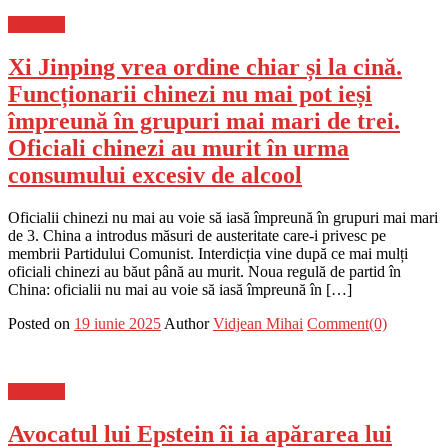
Flux-stiri
Xi Jinping vrea ordine chiar și la cină.
Funcționarii chinezi nu mai pot ieși
împreună în grupuri mai mari de trei.
Oficiali chinezi au murit în urma
consumului excesiv de alcool
Oficialii chinezi nu mai au voie să iasă împreună în grupuri mai mari
de 3. China a introdus măsuri de austeritate care-i privesc pe
membrii Partidului Comunist. Interdicția vine după ce mai mulți
oficiali chinezi au băut până au murit. Noua regulă de partid în
China: oficialii nu mai au voie să iasă împreună în […]
Posted on
19 iunie 2025
Author
Vidjean Mihai
Comment(0)
Flux-stiri
Avocatul lui Epstein îi ia apărarea lui