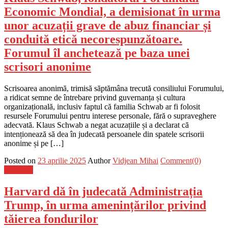
Economic Mondial, a demisionat în urma
unor acuzații grave de abuz financiar și
conduită etică necorespunzătoare.
Forumul îl anchetează pe baza unei
scrisori anonime
Scrisoarea anonimă, trimisă săptămâna trecută consiliului Forumului,
a ridicat semne de întrebare privind guvernanța și cultura
organizațională, inclusiv faptul că familia Schwab ar fi folosit
resursele Forumului pentru interese personale, fără o supraveghere
adecvată. Klaus Schwab a negat acuzațiile și a declarat că
intenționează să dea în judecată persoanele din spatele scrisorii
anonime și pe […]
Posted on
23 aprilie 2025
Author
Vidjean Mihai
Comment(0)
Flux-stiri
Harvard dă în judecată Administrația
Trump, în urma amenințărilor privind
tăierea fondurilor