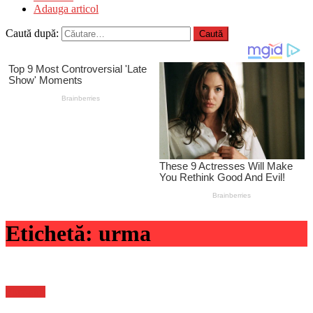
Adauga articol
Caută după:
Etichetă:
urma
Flux-stiri