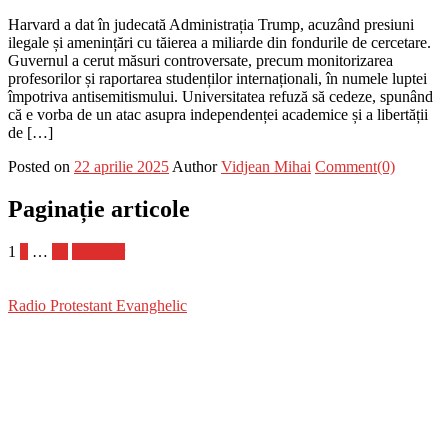
Harvard a dat în judecată Administrația Trump, acuzând presiuni
ilegale și amenințări cu tăierea a miliarde din fondurile de cercetare.
Guvernul a cerut măsuri controversate, precum monitorizarea
profesorilor și raportarea studenților internaționali, în numele luptei
împotriva antisemitismului. Universitatea refuză să cedeze, spunând
că e vorba de un atac asupra independenței academice și a libertății
de […]
Posted on
22 aprilie 2025
Author
Vidjean Mihai
Comment(0)
Paginație articole
1
2
…
17
Următor
Radio Protestant Evanghelic