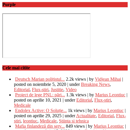
Purple
Cele mai citite
Deutsch Marian polițistul...
2.2k views
|
by
Vidjean Mihai
|
posted on noiembrie 5, 2020
|
under
Breaking News
,
Editorial
,
Flux-stiri
,
Justitie
,
Video
Proiect de lege PNL: pări...
1.3k views
|
by
Marius Leontiuc
|
posted on aprilie 10, 2021
|
under
Editorial
,
Flux-stiri
,
Medicale
Endolex Active: O Soluție...
1k views
|
by
Marius Leontiuc
|
posted on aprilie 29, 2025
|
under
Actualitate
,
Editorial
,
Flux-
stiri
,
leontiuc
,
Medicale
,
Stiinta si tehnica
Mafia finlandeză din serv...
849 views
|
by
Marius Leontiuc
|