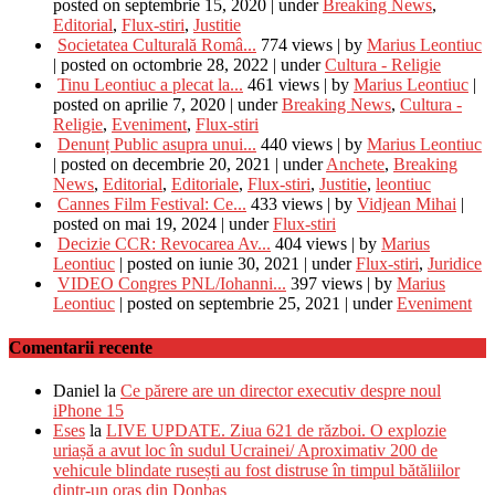
posted on septembrie 15, 2020
|
under
Breaking News
,
Editorial
,
Flux-stiri
,
Justitie
Societatea Culturală Româ...
774 views
|
by
Marius Leontiuc
|
posted on octombrie 28, 2022
|
under
Cultura - Religie
Tinu Leontiuc a plecat la...
461 views
|
by
Marius Leontiuc
|
posted on aprilie 7, 2020
|
under
Breaking News
,
Cultura -
Religie
,
Eveniment
,
Flux-stiri
Denunț Public asupra unui...
440 views
|
by
Marius Leontiuc
|
posted on decembrie 20, 2021
|
under
Anchete
,
Breaking
News
,
Editorial
,
Editoriale
,
Flux-stiri
,
Justitie
,
leontiuc
Cannes Film Festival: Ce...
433 views
|
by
Vidjean Mihai
|
posted on mai 19, 2024
|
under
Flux-stiri
Decizie CCR: Revocarea Av...
404 views
|
by
Marius
Leontiuc
|
posted on iunie 30, 2021
|
under
Flux-stiri
,
Juridice
VIDEO Congres PNL/Iohanni...
397 views
|
by
Marius
Leontiuc
|
posted on septembrie 25, 2021
|
under
Eveniment
Comentarii recente
Daniel
la
Ce părere are un director executiv despre noul
iPhone 15
Eses
la
LIVE UPDATE. Ziua 621 de război. O explozie
uriașă a avut loc în sudul Ucrainei/ Aproximativ 200 de
vehicule blindate rusești au fost distruse în timpul bătăliilor
dintr-un oraș din Donbas