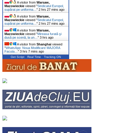
A visitor from
Warsaw,
Mazowieckie
viewed "
Sindicatul Europol,
supărat pe uniforma…
"
2 hrs 27 mins ago
A visitor from
Warsaw,
Mazowieckie
viewed "
Sindicatul Europol,
supărat pe uniforma…
"
2 hrs 27 mins ago
A visitor from
Warsaw,
Mazowieckie
viewed "
Mireasa furată şi
dusă pe scenă, la un…
"
3 hrs ago
A visitor from
Shanghai
viewed
"
WhatsApp: Noua Modificare MAJORA
Facuta…
"
3 hrs 7 mins ago
Get Script
Real Time
Tracking ON