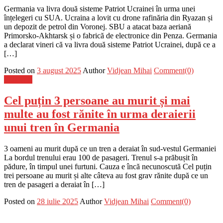
Germania va livra două sisteme Patriot Ucrainei în urma unei
înțelegeri cu SUA. Ucraina a lovit cu drone rafinăria din Ryazan și
un depozit de petrol din Voronej. SBU a atacat baza aeriană
Primorsko-Akhtarsk și o fabrică de electronice din Penza. Germania
a declarat vineri că va livra două sisteme Patriot Ucrainei, după ce a
[…]
Posted on
3 august 2025
Author
Vidjean Mihai
Comment(0)
Flux-stiri
Cel puțin 3 persoane au murit și mai
multe au fost rănite în urma deraierii
unui tren în Germania
3 oameni au murit după ce un tren a deraiat în sud-vestul Germaniei
La bordul trenului erau 100 de pasageri. Trenul s-a prăbușit în
pădure, în timpul unei furtuni. Cauza e încă necunoscută Cel puțin
trei persoane au murit și alte câteva au fost grav rănite după ce un
tren de pasageri a deraiat în […]
Posted on
28 iulie 2025
Author
Vidjean Mihai
Comment(0)