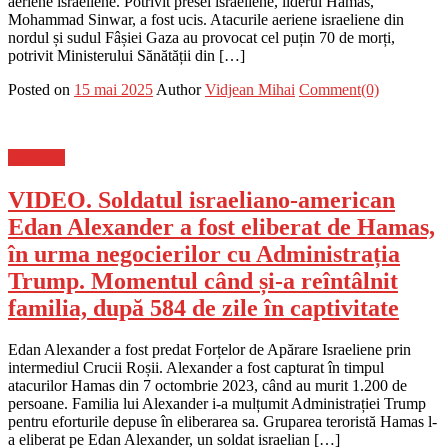
aeriene israeliene. Potrivit presei israeliene, liderul Hamas,
Mohammad Sinwar, a fost ucis. Atacurile aeriene israeliene din
nordul și sudul Fâșiei Gaza au provocat cel puțin 70 de morți,
potrivit Ministerului Sănătății din […]
Posted on
15 mai 2025
Author
Vidjean Mihai
Comment(0)
Flux-stiri
VIDEO. Soldatul israeliano-american
Edan Alexander a fost eliberat de Hamas,
în urma negocierilor cu Administrația
Trump. Momentul când și-a reîntâlnit
familia, după 584 de zile în captivitate
Edan Alexander a fost predat Forțelor de Apărare Israeliene prin
intermediul Crucii Roșii. Alexander a fost capturat în timpul
atacurilor Hamas din 7 octombrie 2023, când au murit 1.200 de
persoane. Familia lui Alexander i-a mulțumit Administrației Trump
pentru eforturile depuse în eliberarea sa. Gruparea teroristă Hamas l-
a eliberat pe Edan Alexander, un soldat israelian […]