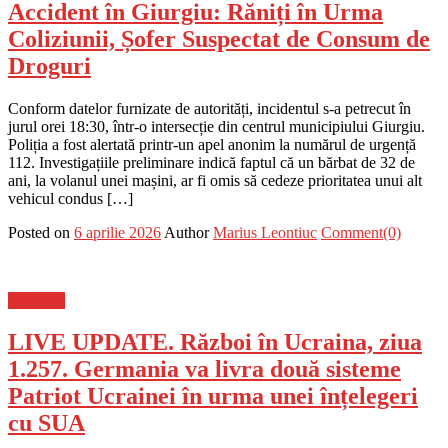
Accident în Giurgiu: Răniți în Urma
Coliziunii, Șofer Suspectat de Consum de
Droguri
Conform datelor furnizate de autorități, incidentul s-a petrecut în
jurul orei 18:30, într-o intersecție din centrul municipiului Giurgiu.
Poliția a fost alertată printr-un apel anonim la numărul de urgență
112. Investigațiile preliminare indică faptul că un bărbat de 32 de
ani, la volanul unei mașini, ar fi omis să cedeze prioritatea unui alt
vehicul condus […]
Posted on
6 aprilie 2026
Author
Marius Leontiuc
Comment(0)
Flux-stiri
LIVE UPDATE. Război în Ucraina, ziua
1.257. Germania va livra două sisteme
Patriot Ucrainei în urma unei înțelegeri
cu SUA