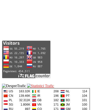
US
163.32K
IE
208
NL
114
CN
139.46K
IR
196
PT
104
PL
32.311K
GB
182
BD
101
SG
1.806K
VN
171
JM
100
RU
897
CO
171
GM
100