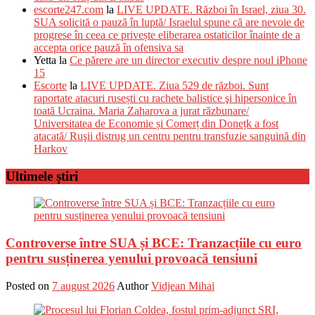
escorte247.com
la
LIVE UPDATE. Război în Israel, ziua 30.
SUA solicită o pauză în luptă/ Israelul spune că are nevoie de
progrese în ceea ce privește eliberarea ostaticilor înainte de a
accepta orice pauză în ofensiva sa
Yetta
la
Ce părere are un director executiv despre noul iPhone
15
Escorte
la
LIVE UPDATE. Ziua 529 de război. Sunt
raportate atacuri rusești cu rachete balistice şi hipersonice în
toată Ucraina. Maria Zaharova a jurat răzbunare/
Universitatea de Economie și Comerț din Donețk a fost
atacată/ Ruşii distrug un centru pentru transfuzie sanguină din
Harkov
Ultimele știri
Controverse între SUA și BCE: Tranzacțiile cu euro
pentru susținerea yenului provoacă tensiuni
Posted on
7 august 2026
Author
Vidjean Mihai