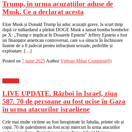
Trump, în urma acuzațiilor aduse de
Musk. Ce a declarat acesta
Elon Musk și Donald Trump își aduc acuzații grave, la scurt timp
după ce miliardarul a părăsit DOGE Musk a lansat bomba bombelor
pe X: „Trump e implicat în Dosarele Epstein” Jeffrey Epstein a fost
un finanțator american controversat, care s-a sinucis în închisoare
înainte de a fi judecat pentru infracțiuni sexuale, pedofilie și
exploatare. […]
Posted on
7 iunie 2025
Author
Vidjean Mihai
Comment(0)
Flux-stiri
LIVE UPDATE. Război în Israel, ziua
587. 70 de persoane au fost ucise în Gaza
în urma atacurilor israeliene
Cele mai multe victime au fost înregistrate în Jabalia, printre ele și
copii. 70 de palestinieni au fost uciși miercuri în urma atacurilor