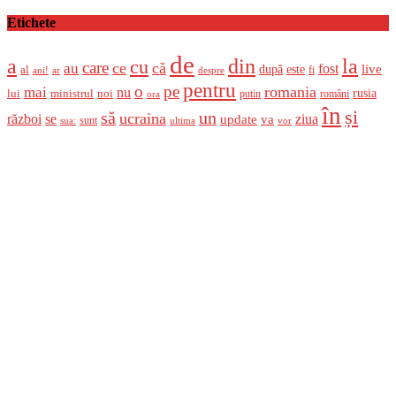
Etichete
de
a
din
la
cu
care
ce
că
au
fost
live
după
este
al
fi
ani!
ar
despre
pentru
o
pe
romania
mai
nu
ministrul
rusia
lui
noi
români
putin
ora
în
și
un
să
ucraina
război
se
update
ziua
va
sunt
sua:
ultima
vor