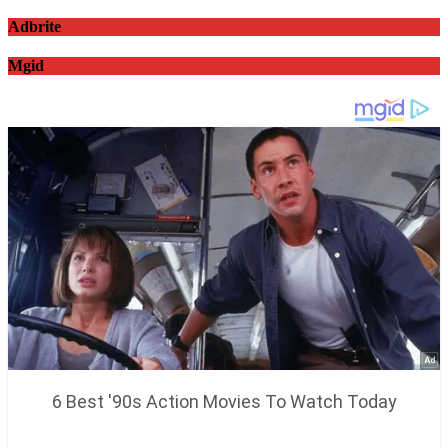
Adbrite
Mgid