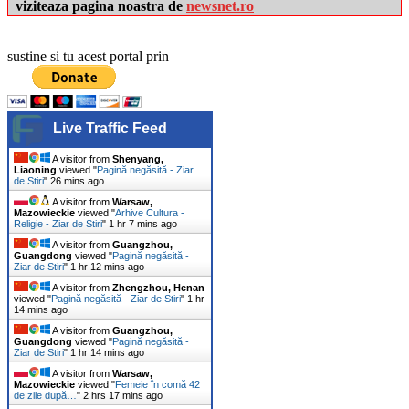
viziteaza pagina noastra de
newsnet.ro
sustine si tu acest portal prin
Live Traffic Feed
A visitor from
Shenyang,
Liaoning
viewed "
Pagină negăsită - Ziar
de Stiri
"
26 mins ago
A visitor from
Warsaw,
Mazowieckie
viewed "
Arhive Cultura -
Religie - Ziar de Stiri
"
1 hr 8 mins ago
A visitor from
Guangzhou,
Guangdong
viewed "
Pagină negăsită -
Ziar de Stiri
"
1 hr 12 mins ago
A visitor from
Zhengzhou, Henan
viewed "
Pagină negăsită - Ziar de Stiri
"
1 hr
14 mins ago
A visitor from
Guangzhou,
Guangdong
viewed "
Pagină negăsită -
Ziar de Stiri
"
1 hr 14 mins ago
A visitor from
Warsaw,
Mazowieckie
viewed "
Femeie în comă 42
de zile după…
"
2 hrs 17 mins ago