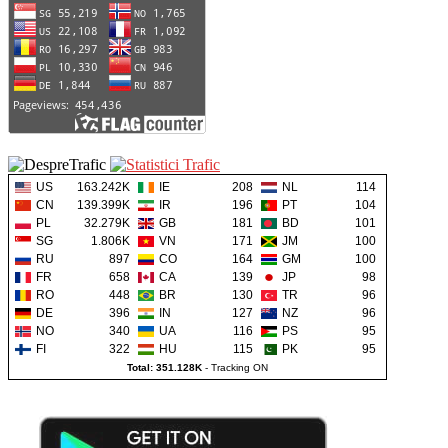
US
163.242K
IE
208
NL
114
CN
139.399K
IR
196
PT
104
PL
32.279K
GB
181
BD
101
SG
1.806K
VN
171
JM
100
RU
897
CO
164
GM
100
FR
658
CA
139
JP
98
RO
448
BR
130
TR
96
DE
396
IN
127
NZ
96
NO
340
UA
116
PS
95
FI
322
HU
115
PK
95
Total: 351.128K
-
Tracking ON