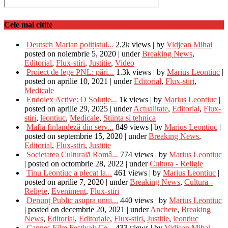
Cele mai citite
Deutsch Marian polițistul...
2.2k views
|
by
Vidjean Mihai
|
posted on noiembrie 5, 2020
|
under
Breaking News
,
Editorial
,
Flux-stiri
,
Justitie
,
Video
Proiect de lege PNL: pări...
1.3k views
|
by
Marius Leontiuc
|
posted on aprilie 10, 2021
|
under
Editorial
,
Flux-stiri
,
Medicale
Endolex Active: O Soluție...
1k views
|
by
Marius Leontiuc
|
posted on aprilie 29, 2025
|
under
Actualitate
,
Editorial
,
Flux-
stiri
,
leontiuc
,
Medicale
,
Stiinta si tehnica
Mafia finlandeză din serv...
849 views
|
by
Marius Leontiuc
|
posted on septembrie 15, 2020
|
under
Breaking News
,
Editorial
,
Flux-stiri
,
Justitie
Societatea Culturală Româ...
774 views
|
by
Marius Leontiuc
|
posted on octombrie 28, 2022
|
under
Cultura - Religie
Tinu Leontiuc a plecat la...
461 views
|
by
Marius Leontiuc
|
posted on aprilie 7, 2020
|
under
Breaking News
,
Cultura -
Religie
,
Eveniment
,
Flux-stiri
Denunț Public asupra unui...
440 views
|
by
Marius Leontiuc
|
posted on decembrie 20, 2021
|
under
Anchete
,
Breaking
News
,
Editorial
,
Editoriale
,
Flux-stiri
,
Justitie
,
leontiuc
Cannes Film Festival: Ce...
433 views
|
by
Vidjean Mihai
|