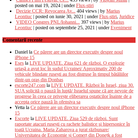
posted on mai 19, 2024
|
under
Flux-stiri
Decizie CCR: Revocarea Av...
404 views
|
by
Marius
Leontiuc
|
posted on iunie 30, 2021
|
under
Flux-stiri
,
Juridice
VIDEO Congres PNL/Iohanni...
397 views
|
by
Marius
Leontiuc
|
posted on septembrie 25, 2021
|
under
Eveniment
Comentarii recente
Daniel
la
Ce părere are un director executiv despre noul
iPhone 15
Eses
la
LIVE UPDATE. Ziua 621 de război. O explozie
uriașă a avut loc în sudul Ucrainei/ Aproximativ 200 de
vehicule blindate rusești au fost distruse în timpul bătăliilor
dintr-un oraș din Donbas
escorte247.com
la
LIVE UPDATE. Război în Israel, ziua 30.
SUA solicită o pauză în luptă/ Israelul spune că are nevoie de
progrese în ceea ce privește eliberarea ostaticilor înainte de a
accepta orice pauză în ofensiva sa
Yetta
la
Ce părere are un director executiv despre noul iPhone
15
Escorte
la
LIVE UPDATE. Ziua 529 de război. Sunt
raportate atacuri rusești cu rachete balistice şi hipersonice în
toată Ucraina. Maria Zaharova a jurat răzbunare/
Universitatea de Economie și Comerț din Donețk a fost