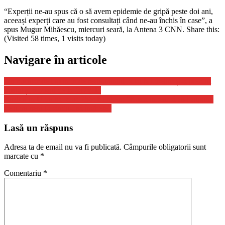
“Experții ne-au spus că o să avem epidemie de gripă peste doi ani,
aceeași experți care au fost consultați când ne-au închis în case”, a
spus Mugur Mihăescu, miercuri seară, la Antena 3 CNN. Share this:
(Visited 58 times, 1 visits today)
Navigare în articole
Un bucătar de top închide restaurantul cotat Michelin: și-a pierdut
gustul și mirosul de la COVID
Război în Ucraina, ziua 256: Blinken: “Rusia încearcă să-i supună
pe ucraineni făcându-i să îngheţe”
Lasă un răspuns
Adresa ta de email nu va fi publicată.
Câmpurile obligatorii sunt
marcate cu
*
Comentariu
*