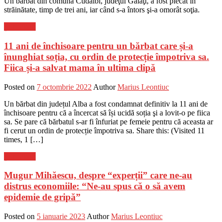
Un bărbat din comuna Cudalbi, judeţul Galaţi, a fost plecat în
străinătate, timp de trei ani, iar când s-a întors şi-a omorât soţia.
Știri Flash
11 ani de închisoare pentru un bărbat care și-a
înunghiat soția, cu ordin de protecție împotriva sa.
Fiica și-a salvat mama în ultima clipă
Posted on
7 octombrie 2022
Author
Marius Leontiuc
Un bărbat din județul Alba a fost condamnat definitiv la 11 ani de
închisoare pentru că a încercat să își ucidă soția şi a lovit-o pe fiica
sa. Se pare că bărbatul s-ar fi înfuriat pe femeie pentru că aceasta ar
fi cerut un ordin de protecție împotriva sa. Share this: (Visited 11
times, 1 […]
Știri Flash
Mugur Mihăescu, despre “experții” care ne-au
distrus economiile: “Ne-au spus că o să avem
epidemie de gripă”
Posted on
5 ianuarie 2023
Author
Marius Leontiuc