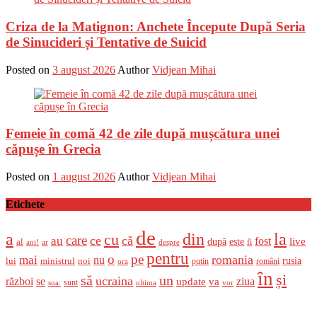
Criza de la Matignon: Anchete Începute După Seria
de Sinucideri și Tentative de Suicid
Posted on
3 august 2026
Author
Vidjean Mihai
Femeie în comă 42 de zile după mușcătura unei
căpușe în Grecia
Posted on
1 august 2026
Author
Vidjean Mihai
Etichete
de
a
din
la
cu
care
ce
că
au
fost
live
după
este
al
fi
ani!
ar
despre
pentru
o
pe
romania
mai
nu
ministrul
rusia
lui
noi
români
putin
ora
în
și
un
să
ucraina
război
se
update
ziua
va
sunt
sua:
ultima
vor