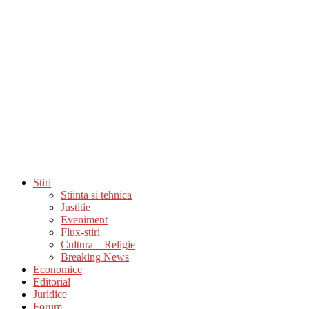
Stiri
Stiinta si tehnica
Justitie
Eveniment
Flux-stiri
Cultura – Religie
Breaking News
Economice
Editorial
Juridice
Forum