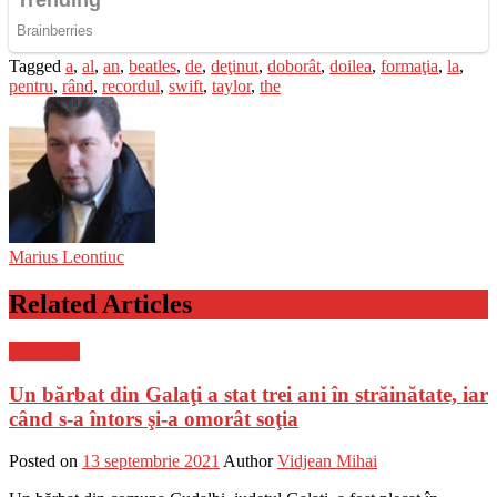
Tagged
a
,
al
,
an
,
beatles
,
de
,
deţinut
,
doborât
,
doilea
,
formaţia
,
la
,
pentru
,
rând
,
recordul
,
swift
,
taylor
,
the
Marius Leontiuc
Related Articles
Știri Flash
Un bărbat din Galaţi a stat trei ani în străinătate, iar
când s-a întors şi-a omorât soţia
Posted on
13 septembrie 2021
Author
Vidjean Mihai