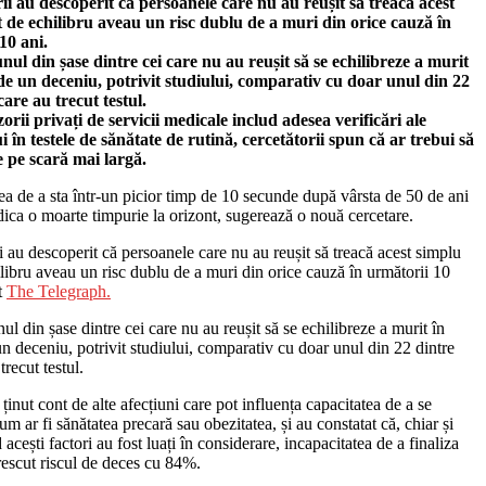
ii au descoperit că persoanele care nu au reușit să treacă acest
t de echilibru aveau un risc dublu de a muri din orice cauză în
10 ani.
ul din șase dintre cei care nu au reușit să se echilibreze a murit
de un deceniu, potrivit studiului, comparativ cu doar unul din 22
care au trecut testul.
orii privați de servicii medicale includ adesea verificări ale
i în testele de sănătate de rutină, cercetătorii spun că ar trebui să
te pe scară mai largă.
ea de a sta într-un picior timp de 10 secunde după vârsta de 50 de ani
dica o moarte timpurie la orizont, sugerează o nouă cercetare.
i au descoperit că persoanele care nu au reușit să treacă acest simplu
ilibru aveau un risc dublu de a muri din orice cauză în următorii 10
it
The Telegraph.
l din șase dintre cei care nu au reușit să se echilibreze a murit în
n deceniu, potrivit studiului, comparativ cu doar unul din 22 dintre
trecut testul.
 ținut cont de alte afecțiuni care pot influența capacitatea de a se
cum ar fi sănătatea precară sau obezitatea, și au constatat că, chiar și
 acești factori au fost luați în considerare, incapacitatea de a finaliza
rescut riscul de deces cu 84%.