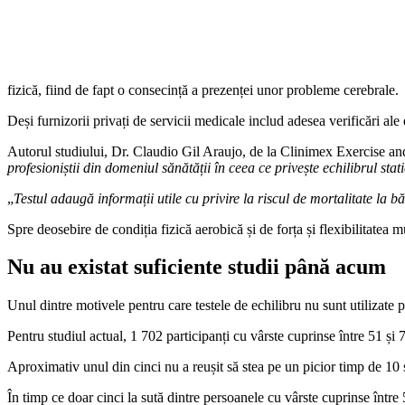
fizică, fiind de fapt o consecință a prezenței unor probleme cerebrale.
Deși furnizorii privați de servicii medicale includ adesea verificări ale e
Autorul studiului, Dr. Claudio Gil Araujo, de la Clinimex Exercise and
profesioniștii din domeniul sănătății în ceea ce privește echilibrul stat
„
Testul adaugă informații utile cu privire la riscul de mortalitate la bă
Spre deosebire de condiția fizică aerobică și de forța și flexibilitatea
Nu au existat suficiente studii până acum
Unul dintre motivele pentru care testele de echilibru nu sunt utilizate p
Pentru studiul actual, 1 702 participanți cu vârste cuprinse între 51 și 
Aproximativ unul din cinci nu a reușit să stea pe un picior timp de 10 
În timp ce doar cinci la sută dintre persoanele cu vârste cuprinse între 