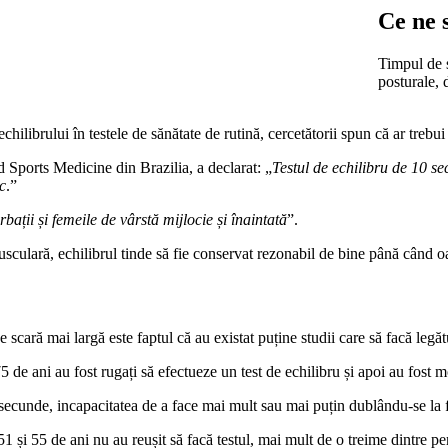
Ce ne 
Timpul de s
posturale, 
chilibrului în testele de sănătate de rutină, cercetătorii spun că ar trebui 
 Sports Medicine din Brazilia, a declarat: „
Testul de echilibru de 10 se
ic
.”
rbații și femeile de vârstă mijlocie și înaintată
”.
 musculară, echilibrul tinde să fie conservat rezonabil de bine până când 
e scară mai largă este faptul că au existat puține studii care să facă legăt
75 de ani au fost rugați să efectueze un test de echilibru și apoi au fost
secunde, incapacitatea de a face mai mult sau mai puțin dublându-se la fi
51 și 55 de ani nu au reușit să facă testul, mai mult de o treime dintre pe