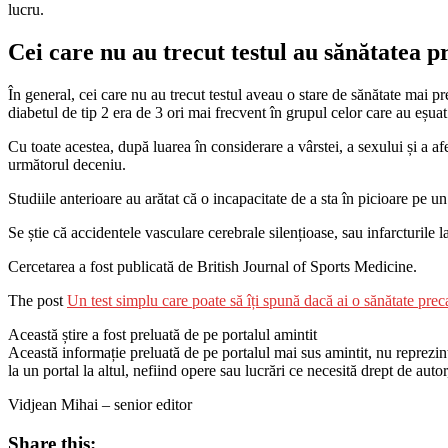
lucru.
Cei care nu au trecut testul au sănătatea p
În general, cei care nu au trecut testul aveau o stare de sănătate mai p
diabetul de tip 2 era de 3 ori mai frecvent în grupul celor care au eșuat
Cu toate acestea, după luarea în considerare a vârstei, a sexului și a a
următorul deceniu.
Studiile anterioare au arătat că o incapacitate de a sta în picioare pe 
Se știe că accidentele vasculare cerebrale silențioase, sau infarcturile 
Cercetarea a fost publicată de British Journal of Sports Medicine.
The post
Un test simplu care poate să îți spună dacă ai o sănătate prec
Această știre a fost preluată de pe portalul amintit
Această informație preluată de pe portalul mai sus amintit, nu reprezintă 
la un portal la altul, nefiind opere sau lucrări ce necesită drept de auto
Vidjean Mihai – senior editor
Share this: