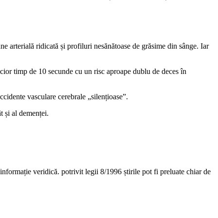
ne arterială ridicată și profiluri nesănătoase de grăsime din sânge. Iar
n picior timp de 10 secunde cu un risc aproape dublu de deces în
accidente vasculare cerebrale „silențioase”.
t și al demenței.
nformație veridică. potrivit legii 8/1996 știrile pot fi preluate chiar de