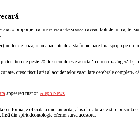
recară
recară: o proporție mai mare erau obezi și/sau aveau boli de inimă, tensiu
.
fecțiunilor de bază, o incapacitate de a sta în picioare fără sprijin pe u
un picior timp de peste 20 de secunde este asociată cu micro-sângerări și 
lacunare, cresc riscul atât al accidentelor vasculare cerebrale complete, câ
ară
appeared first on
Aleph News
.
o informație oficială a unei autorități, însă în latura de știre prezintă o i
r, însă din spirit deontologic oferim sursa acestora.