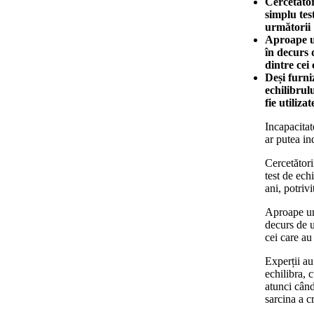
Cercetător
simplu tes
următorii 
Aproape un
în decurs 
dintre cei 
Deși furniz
echilibrulu
fie utiliza
Incapacitat
ar putea in
Cercetători
test de ech
ani, potriv
Aproape unu
decurs de u
cei care au 
Experții au
echilibra, 
atunci când
sarcina a c