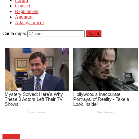
Forum
Contact
Regulament
Anunturi
Adauga articol
Caută după:
Flux-stiri