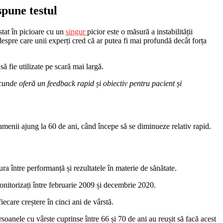
spune testul
tat în picioare cu un
singur
picior este o măsură a instabilității
despre care unii experți cred că ar putea fi mai profundă decât forța
să fie utilizate pe scară mai largă.
cunde oferă un feedback rapid și obiectiv pentru pacient și
oamenii ajung la 60 de ani, când începe să se diminueze relativ rapid.
ura între performanță și rezultatele în materie de sănătate.
 monitorizați între februarie 2009 și decembrie 2020.
ecare creștere în cinci ani de vârstă.
rsoanele cu vârste cuprinse între 66 și 70 de ani au reușit să facă acest