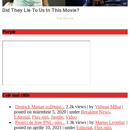
Purple
Cele mai citite
Deutsch Marian polițistul...
2.2k views
|
by
Vidjean Mihai
|
posted on noiembrie 5, 2020
|
under
Breaking News
,
Editorial
,
Flux-stiri
,
Justitie
,
Video
Proiect de lege PNL: pări...
1.3k views
|
by
Marius Leontiuc
|
posted on aprilie 10, 2021
|
under
Editorial
,
Flux-stiri
,