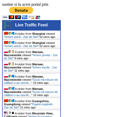
sustine si tu acest portal prin
Live Traffic Feed
A visitor from
Shanghai
viewed
"
Arhive unică - Ziar de Stiri
"
54 secs ago
A visitor from
Shanghai
viewed
"
Arhive unică - Ziar de Stiri
"
54 secs ago
A visitor from
Warsaw,
Mazowieckie
viewed "
Arhive primita - Ziar
de Stiri
"
9 mins ago
A visitor from
Warsaw,
Mazowieckie
viewed "
Arhive ieșirile - Ziar
de Stiri
"
11 mins ago
A visitor from
Warsaw,
Mazowieckie
viewed "
Două microbuze de
călători s-au ciocnit…
"
15 mins ago
A visitor from
Warsaw,
Mazowieckie
viewed "
Două microbuze de
călători s-au ciocnit…
"
15 mins ago
A visitor from
Guangzhou,
Guangdong
viewed "
Pagină negăsită -
Ziar de Stiri
"
22 mins ago
A visitor from
Mountain View,
California
viewed "
Arhive Economice -