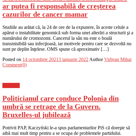
ar putea fi responsabilă de creşterea
cazurilor de cancer mamar
Studiile au arătat că, la 24 de ore de la expunere, în aceste celule a
apărut o instabilitate genomică sub forma unei alterări a structurii şi a
numărului de cromozomi. Cancerul la sân nu este o boală
transmisibilă sau infecţioasă, iar motivele pentru care se dezvoltă nu
sunt pe deplin înţelese. OMS spune că aproximativ […]
Posted on
14 octombrie 2021
3 ianuarie 2022
Author
Vidjean Mihai
Comment(0)
Flux-stiri
Politicianul care conduce Polonia din
umbră se retrage de la Guvern.
Bruxelles-ul jubilează
Potrivit PAP, Kaczyński le-a spus parlamentarilor PiS că doreşte să
aibă mai mult timp pentru a se ocupa de problemele partidului.