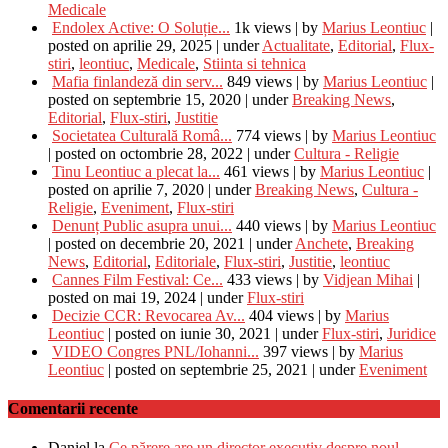
Medicale
Endolex Active: O Soluție...
1k views
|
by
Marius Leontiuc
|
posted on aprilie 29, 2025
|
under
Actualitate
,
Editorial
,
Flux-
stiri
,
leontiuc
,
Medicale
,
Stiinta si tehnica
Mafia finlandeză din serv...
849 views
|
by
Marius Leontiuc
|
posted on septembrie 15, 2020
|
under
Breaking News
,
Editorial
,
Flux-stiri
,
Justitie
Societatea Culturală Româ...
774 views
|
by
Marius Leontiuc
|
posted on octombrie 28, 2022
|
under
Cultura - Religie
Tinu Leontiuc a plecat la...
461 views
|
by
Marius Leontiuc
|
posted on aprilie 7, 2020
|
under
Breaking News
,
Cultura -
Religie
,
Eveniment
,
Flux-stiri
Denunț Public asupra unui...
440 views
|
by
Marius Leontiuc
|
posted on decembrie 20, 2021
|
under
Anchete
,
Breaking
News
,
Editorial
,
Editoriale
,
Flux-stiri
,
Justitie
,
leontiuc
Cannes Film Festival: Ce...
433 views
|
by
Vidjean Mihai
|
posted on mai 19, 2024
|
under
Flux-stiri
Decizie CCR: Revocarea Av...
404 views
|
by
Marius
Leontiuc
|
posted on iunie 30, 2021
|
under
Flux-stiri
,
Juridice
VIDEO Congres PNL/Iohanni...
397 views
|
by
Marius
Leontiuc
|
posted on septembrie 25, 2021
|
under
Eveniment
Comentarii recente
Daniel
la
Ce părere are un director executiv despre noul