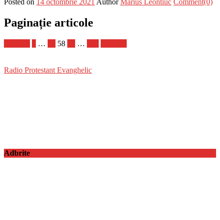
Posted on
14 octombrie 2021
Author
Marius Leontiuc
Comment(0)
Paginație articole
Anterior
1
…
57
58
59
…
103
Următor
Radio Protestant Evanghelic
Adbrite