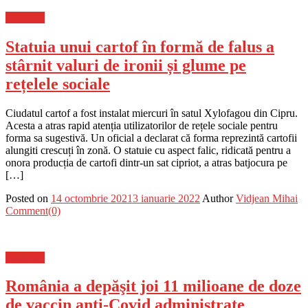
Flux-stiri
Statuia unui cartof în formă de falus a
stârnit valuri de ironii și glume pe
rețelele sociale
Ciudatul cartof a fost instalat miercuri în satul Xylofagou din Cipru.
Acesta a atras rapid atenția utilizatorilor de rețele sociale pentru
forma sa sugestivă. Un oficial a declarat că forma reprezintă cartofii
alungiti crescuți în zonă. O statuie cu aspect falic, ridicată pentru a
onora producția de cartofi dintr-un sat cipriot, a atras batjocura pe
[…]
Posted on
14 octombrie 2021
3 ianuarie 2022
Author
Vidjean Mihai
Comment(0)
Flux-stiri
România a depăşit joi 11 milioane de doze
de vaccin anti-Covid administrate