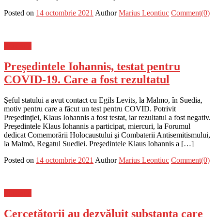
Posted on
14 octombrie 2021
Author
Marius Leontiuc
Comment(0)
Flux-stiri
Preşedintele Iohannis, testat pentru
COVID-19. Care a fost rezultatul
Şeful statului a avut contact cu Egils Levits, la Malmo, în Suedia,
motiv pentru care a făcut un test pentru COVID. Potrivit
Preşedinţiei, Klaus Iohannis a fost testat, iar rezultatul a fost negativ.
Preşedintele Klaus Iohannis a participat, miercuri, la Forumul
dedicat Comemorării Holocaustului şi Combaterii Antisemitismului,
la Malmö, Regatul Suediei. Preşedintele Klaus Iohannis a […]
Posted on
14 octombrie 2021
Author
Marius Leontiuc
Comment(0)
Flux-stiri
Cercetătorii au dezvăluit substanţa care