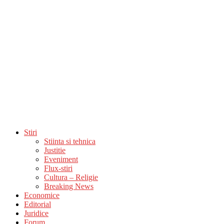
Stiri
Stiinta si tehnica
Justitie
Eveniment
Flux-stiri
Cultura – Religie
Breaking News
Economice
Editorial
Juridice
Forum