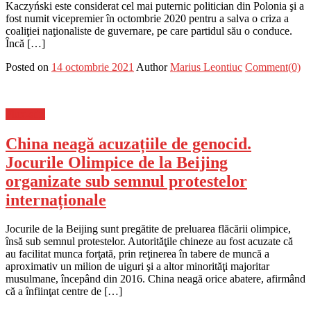
Kaczyński este considerat cel mai puternic politician din Polonia şi a
fost numit vicepremier în octombrie 2020 pentru a salva o criza a
coaliţiei naţionaliste de guvernare, pe care partidul său o conduce.
Încă […]
Posted on
14 octombrie 2021
Author
Marius Leontiuc
Comment(0)
Flux-stiri
China neagă acuzațiile de genocid.
Jocurile Olimpice de la Beijing
organizate sub semnul protestelor
internaționale
Jocurile de la Beijing sunt pregătite de preluarea flăcării olimpice,
însă sub semnul protestelor. Autorităţile chineze au fost acuzate că
au facilitat munca forţată, prin reţinerea în tabere de muncă a
aproximativ un milion de uiguri şi a altor minorităţi majoritar
musulmane, începând din 2016. China neagă orice abatere, afirmând
că a înfiinţat centre de […]