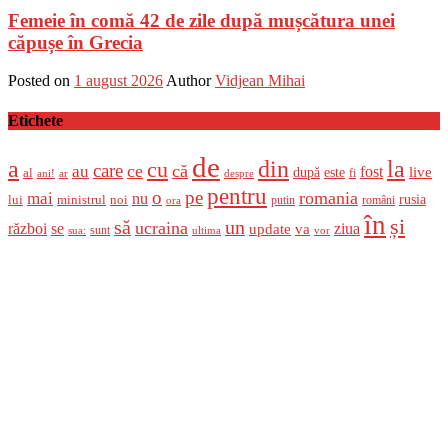
Femeie în comă 42 de zile după mușcătura unei
căpușe în Grecia
Posted on
1 august 2026
Author
Vidjean Mihai
Etichete
de
a
din
la
cu
care
ce
că
au
fost
live
după
este
al
fi
ani!
ar
despre
pentru
o
pe
romania
mai
nu
ministrul
rusia
lui
noi
români
putin
ora
în
și
un
să
ucraina
război
se
update
ziua
va
sunt
sua:
ultima
vor