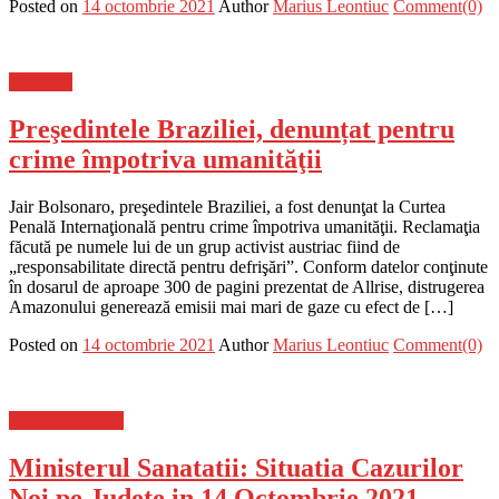
Posted on
14 octombrie 2021
Author
Marius Leontiuc
Comment(0)
Flux-stiri
Preşedintele Braziliei, denunțat pentru
crime împotriva umanităţii
Jair Bolsonaro, preşedintele Braziliei, a fost denunţat la Curtea
Penală Internaţională pentru crime împotriva umanităţii. Reclamaţia
făcută pe numele lui de un grup activist austriac fiind de
„responsabilitate directă pentru defrişări”. Conform datelor conţinute
în dosarul de aproape 300 de pagini prezentat de Allrise, distrugerea
Amazonului generează emisii mai mari de gaze cu efect de […]
Posted on
14 octombrie 2021
Author
Marius Leontiuc
Comment(0)
Stiinta si tehnica
Ministerul Sanatatii: Situatia Cazurilor
Noi pe Judete in 14 Octombrie 2021