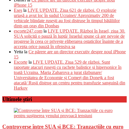
iPhone 15
Eses
la
LIVE UPDATE. Ziua 621 de război. O explozie
uriașă a avut loc în sudul Ucrainei/ Aproximativ 200 de
vehicule blindate rusești au fost distruse în timpul bătăliilor
dintr-un oraș din Donbas
escorte247.com
la
LIVE UPDATE. Război în Israel, ziua 30.
SUA solicită o pauză în luptă/ Israelul spune că are nevoie de
progrese în ceea ce privește eliberarea ostaticilor înainte de a
accepta orice pauză în ofensiva sa
Yetta
la
Ce părere are un director executiv despre noul iPhone
15
Escorte
la
LIVE UPDATE. Ziua 529 de război. Sunt
raportate atacuri rusești cu rachete balistice şi hipersonice în
toată Ucraina. Maria Zaharova a jurat răzbunare/
Universitatea de Economie și Comerț din Donețk a fost
atacată/ Ruşii distrug un centru pentru transfuzie sanguină din
Harkov
Ultimele știri
Controverse între SUA și BCE: Tranzacțiile cu euro