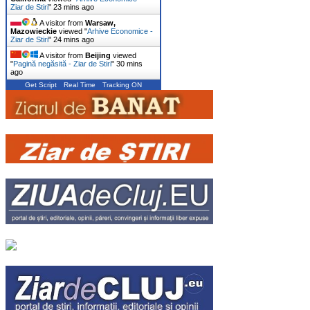
Ziar de Stiri
"
23 mins ago
A visitor from
Warsaw,
Mazowieckie
viewed "
Arhive Economice -
Ziar de Stiri
"
24 mins ago
A visitor from
Beijing
viewed
"
Pagină negăsită - Ziar de Stiri
"
30 mins
ago
Get Script
Real Time
Tracking ON