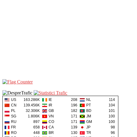
US
163.286K
IE
208
NL
114
CN
139.456K
IR
196
PT
104
PL
32.306K
GB
182
BD
101
SG
1.806K
VN
171
JM
100
RU
897
CO
171
GM
100
FR
658
CA
139
JP
98
RO
448
BR
130
TR
96