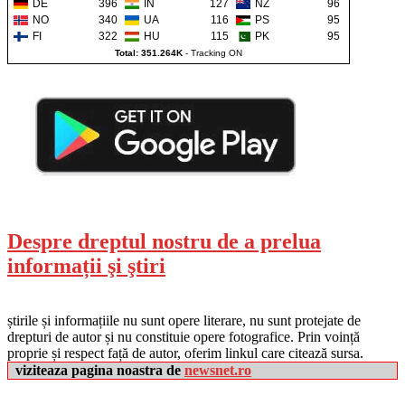
DE
396
IN
127
NZ
96
NO
340
UA
116
PS
95
FI
322
HU
115
PK
95
Total: 351.264K
-
Tracking ON
Despre dreptul nostru de a prelua
informații şi ştiri
știrile și informațiile nu sunt opere literare, nu sunt protejate de
drepturi de autor și nu constituie opere fotografice. Prin voință
proprie și respect față de autor, oferim linkul care citează sursa.
viziteaza pagina noastra de
newsnet.ro