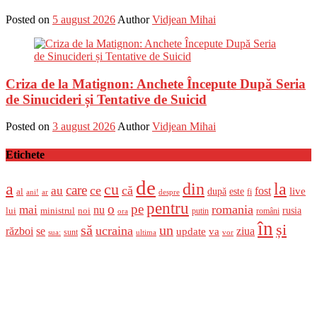
Posted on
5 august 2026
Author
Vidjean Mihai
Criza de la Matignon: Anchete Începute După Seria
de Sinucideri și Tentative de Suicid
Posted on
3 august 2026
Author
Vidjean Mihai
Etichete
de
a
din
la
cu
care
ce
că
au
fost
live
după
este
al
fi
ani!
ar
despre
pentru
o
pe
romania
mai
nu
ministrul
rusia
lui
noi
români
putin
ora
în
și
un
să
ucraina
război
se
update
ziua
va
sunt
sua:
ultima
vor