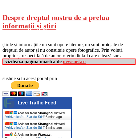
Despre dreptul nostru de a prelua
informații şi ştiri
știrile și informațiile nu sunt opere literare, nu sunt protejate de
drepturi de autor și nu constituie opere fotografice. Prin voință
proprie și respect față de autor, oferim linkul care citează sursa.
viziteaza pagina noastra de
newsnet.ro
sustine si tu acest portal prin
Live Traffic Feed
A visitor from
Shanghai
viewed
"
Arhive leafa - Ziar de Stiri
"
6 mins ago
A visitor from
Shanghai
viewed
"
Arhive leafa - Ziar de Stiri
"
6 mins ago
A visitor from
Warsaw,