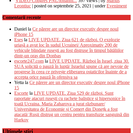
VIDEO Congres PNL/Iohanni...
397 views
|
by
Marius
Leontiuc
|
posted on septembrie 25, 2021
|
under
Eveniment
Comentarii recente
Daniel
la
Ce părere are un director executiv despre noul
iPhone 15
Eses
la
LIVE UPDATE. Ziua 621 de război. O explozie
uriașă a avut loc în sudul Ucrainei/ Aproximativ 200 de
vehicule blindate rusești au fost distruse în timpul bătăliilor
dintr-un oraș din Donbas
escorte247.com
la
LIVE UPDATE. Război în Israel, ziua 30.
SUA solicită o pauză în luptă/ Israelul spune că are nevoie de
progrese în ceea ce privește eliberarea ostaticilor înainte de a
accepta orice pauză în ofensiva sa
Yetta
la
Ce părere are un director executiv despre noul iPhone
15
Escorte
la
LIVE UPDATE. Ziua 529 de război. Sunt
raportate atacuri rusești cu rachete balistice şi hipersonice în
toată Ucraina. Maria Zaharova a jurat răzbunare/
Universitatea de Economie și Comerț din Donețk a fost
atacată/ Ruşii distrug un centru pentru transfuzie sanguină din
Harkov
Ultimele știri