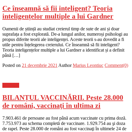
Ce înseamnă să fii inteligent? Teoria
inteligențelor multiple a lui Gardner
Oamenii de știință au studiat creierul timp de sute de ani și doar
suprafața a fost explorată. De-a lungul anilor, numeroși psihologi au
propus diferite teorii ale inteligenței. Aceste teorii s-au dovedit a fi
utile pentru înțelegerea creierului. Ce înseamnă să fii inteligent?
Teoria inteligențelor multiple a lui Gardner a identificat și a definit
până […]
Posted on
21 decembrie 2021
Author
Marius Leontiuc
Comment(0)
Flux-stiri
BILANȚUL VACCINĂRII. Peste 28.000
de români, vaccinaţi în ultima zi
7.903.461 de persoane au fost până acum vaccinate cu prima doză.
7.753.973 au schema completă de vaccinare. 1.929.754 au şi doza
de rapel. Peste 28.000 de români au fost vaccinaţi în ultimele 24 de