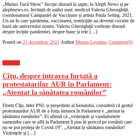
„Marius Tucă Show” începe diseară la șapte, la Aleph News și pe
alephnews.ro. Invitații de astăzi sunt: medicul Valeriu Gheorghiță,
coordonatorul Campaniei de Vaccinare și artista Paula Seling. 2021.
Un an în care pandemia, vaccinarea, restricțiile au devenit cuvinte de
bază ale universului nostru. Valeriu Gheorghiță vorbește diseară
despre lecțiile pandemiei, despre bune și rele […]
Posted on
21 decembrie 2021
Author
Marius Leontiuc
Comment(0)
Flux-stiri
Cîţu, despre intrarea forțată a
protestatarilor AUR în Parlament:
„Atentat la sănătatea românilor”
Florin Cîţu, lider PNL și preşedinte al Senatului, consideră că gestul
protestatarilor AUR de a forţa intrarea în Parlament e „atentat la
sănătatea românilor”. El afirmă că „violenţele şi vandalismele
oamenilor care se află la Parlament îi pun în pericol pe românii care
nu se pot proteja de Covid-19”. „Atentat la sănătatea românilor!
Violenţele şi […]