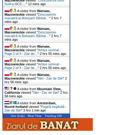
Mazowieckie
viewed "
Controverse între
SUA și BCE:…
"
12 mins ago
A visitor from
Warsaw,
Mazowieckie
viewed "
Descoperire
macabră la Botoșani: Bărbat…
"
2 hrs 7
mins ago
A visitor from
Warsaw,
Mazowieckie
viewed "
Descoperire
macabră la Botoșani: Bărbat…
"
2 hrs 7
mins ago
A visitor from
Warsaw,
Mazowieckie
viewed "
Arhive semnal -
Page 2 of 4 - Ziar de…
"
2 hrs 55 mins ago
A visitor from
Warsaw,
Mazowieckie
viewed "
Arhive semnal -
Page 2 of 4 - Ziar de…
"
2 hrs 55 mins ago
A visitor from
Warsaw,
Mazowieckie
viewed "
Stiri - Ziar de Stiri
"
2
hrs 56 mins ago
A visitor from
Mountain View,
California
viewed "
Stiri - Ziar de Stiri
"
2 hrs
58 mins ago
A visitor from
Amsterdam,
Noord-holland
viewed "
Pagină negăsită -
Ziar de Stiri
"
3 hrs 1 min ago
Get Script
Real Time
Tracking ON