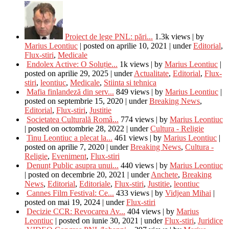
Proiect de lege PNL: pări...
1.3k views
|
by
Marius Leontiuc
|
posted on aprilie 10, 2021
|
under
Editorial
,
Flux-stiri
,
Medicale
Endolex Active: O Soluție...
1k views
|
by
Marius Leontiuc
|
posted on aprilie 29, 2025
|
under
Actualitate
,
Editorial
,
Flux-
stiri
,
leontiuc
,
Medicale
,
Stiinta si tehnica
Mafia finlandeză din serv...
849 views
|
by
Marius Leontiuc
|
posted on septembrie 15, 2020
|
under
Breaking News
,
Editorial
,
Flux-stiri
,
Justitie
Societatea Culturală Româ...
774 views
|
by
Marius Leontiuc
|
posted on octombrie 28, 2022
|
under
Cultura - Religie
Tinu Leontiuc a plecat la...
461 views
|
by
Marius Leontiuc
|
posted on aprilie 7, 2020
|
under
Breaking News
,
Cultura -
Religie
,
Eveniment
,
Flux-stiri
Denunț Public asupra unui...
440 views
|
by
Marius Leontiuc
|
posted on decembrie 20, 2021
|
under
Anchete
,
Breaking
News
,
Editorial
,
Editoriale
,
Flux-stiri
,
Justitie
,
leontiuc
Cannes Film Festival: Ce...
433 views
|
by
Vidjean Mihai
|
posted on mai 19, 2024
|
under
Flux-stiri
Decizie CCR: Revocarea Av...
404 views
|
by
Marius
Leontiuc
|
posted on iunie 30, 2021
|
under
Flux-stiri
,
Juridice