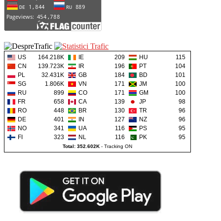
US
164.218K
IE
209
HU
115
CN
139.723K
IR
196
PT
104
PL
32.431K
GB
184
BD
101
SG
1.806K
VN
171
JM
100
RU
899
CO
171
GM
100
FR
658
CA
139
JP
98
RO
448
BR
130
TR
96
DE
401
IN
127
NZ
96
NO
341
UA
116
PS
95
FI
323
NL
116
PK
95
Total: 352.602K
-
Tracking ON