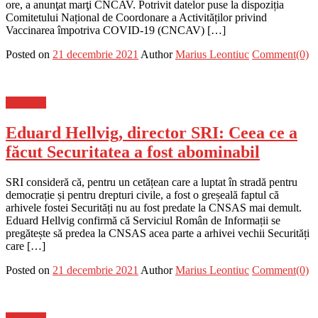
ore, a anunţat marţi CNCAV. Potrivit datelor puse la dispoziția
Comitetului Național de Coordonare a Activităților privind
Vaccinarea împotriva COVID-19 (CNCAV) […]
Posted on
21 decembrie 2021
Author
Marius Leontiuc
Comment(0)
Flux-stiri
Eduard Hellvig, director SRI: Ceea ce a
făcut Securitatea a fost abominabil
SRI consideră că, pentru un cetățean care a luptat în stradă pentru
democrație și pentru drepturi civile, a fost o greșeală faptul că
arhivele fostei Securități nu au fost predate la CNSAS mai demult.
Eduard Hellvig confirmă că Serviciul Român de Informații se
pregătește să predea la CNSAS acea parte a arhivei vechii Securități
care […]
Posted on
21 decembrie 2021
Author
Marius Leontiuc
Comment(0)