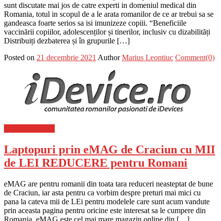
sunt discutate mai jos de catre experti in domeniul medical din
Romania, totul in scopul de a le arata romanilor de ce ar trebui sa se
gandeasca foarte serios sa isi imunizeze copiii. “Beneficiile
vaccinării copiilor, adolescenților și tinerilor, inclusiv cu dizabilități
Distribuiți dezbaterea și în grupurile […]
Posted on
21 decembrie 2021
Author
Marius Leontiuc
Comment(0)
Stiinta si tehnica
Laptopuri prin eMAG de Craciun cu MII
de LEI REDUCERE pentru Romani
eMAG are pentru romanii din toata tara reduceri neasteptat de bune
de Craciun, iar asta pentru ca vorbim despre preturi mai mici cu
pana la cateva mii de LEi pentru modelele care sunt acum vandute
prin aceasta pagina pentru oricine este interesat sa le cumpere din
Romania. eMAG este cel mai mare magazin online din […]