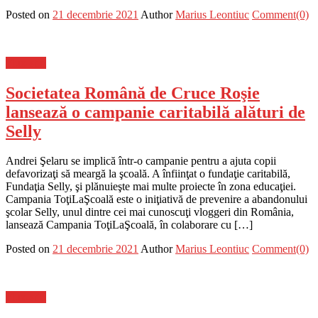
Posted on
21 decembrie 2021
Author
Marius Leontiuc
Comment(0)
Flux-stiri
Societatea Română de Cruce Roşie
lansează o campanie caritabilă alături de
Selly
Andrei Şelaru se implică într-o campanie pentru a ajuta copii
defavorizaţi să meargă la şcoală. A înfiinţat o fundaţie caritabilă,
Fundaţia Selly, şi plănuieşte mai multe proiecte în zona educaţiei.
Campania ToţiLaŞcoală este o iniţiativă de prevenire a abandonului
şcolar Selly, unul dintre cei mai cunoscuţi vloggeri din România,
lansează Campania ToţiLaŞcoală, în colaborare cu […]
Posted on
21 decembrie 2021
Author
Marius Leontiuc
Comment(0)
Flux-stiri