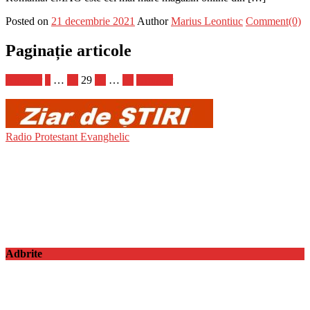
Posted on
21 decembrie 2021
Author
Marius Leontiuc
Comment(0)
Paginație articole
Anterior
1
…
28
29
30
…
94
Următor
Radio Protestant Evanghelic
Adbrite