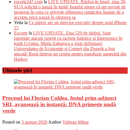
escorte247.com
la
LIVE UPDATE. Război în Israel, ziua 30.
SUA solicită o pauză în luptă/ Israelul spune că are nevoie de
progrese în ceea ce privește eliberarea ostaticilor înainte de a
accepta orice pauză în ofensiva sa
Yetta
la
Ce părere are un director executiv despre noul iPhone
15
Escorte
la
LIVE UPDATE. Ziua 529 de război. Sunt
raportate atacuri rusești cu rachete balistice şi hipersonice în
toată Ucraina. Maria Zaharova a jurat răzbunare/
Universitatea de Economie și Comerț din Donețk a fost
atacată/ Ruşii distrug un centru pentru transfuzie sanguină din
Harkov
Ultimele știri
Procesul lui Florian Coldea, fostul prim-adjunct
SRI, avansează în instanță: DNA primește undă
verde
Posted on
5 august 2026
Author
Vidjean Mihai