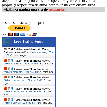
drepturi de autor și nu constituie opere fotografice. Prin voință
proprie și respect față de autor, oferim linkul care citează sursa.
viziteaza pagina noastra de
newsnet.ro
sustine si tu acest portal prin
Live Traffic Feed
A visitor from
Mountain View,
California
viewed "
Arhive buciumeni, - Ziar
de Stiri
"
7 mins ago
A visitor from
Shanghai
viewed
"
Arhive marcate - Ziar de Stiri
"
29 mins ago
A visitor from
Shanghai
viewed
"
Arhive marcate - Ziar de Stiri
"
29 mins ago
A visitor from
Shanghai
viewed
"
Arhive buciumeni, - Ziar de Stiri
"
29 mins
ago
A visitor from
Shanghai
viewed
"
Arhive buciumeni, - Ziar de Stiri
"
29 mins
ago
A visitor from
Shanghai
viewed
"
Arhive suv-uri - Ziar de Stiri
"
30 mins ago