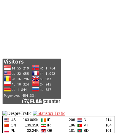
US
163.009K
IE
208
NL
114
CN
139.35K
IR
196
PT
104
PL
32.24K
GB
181
BD
101