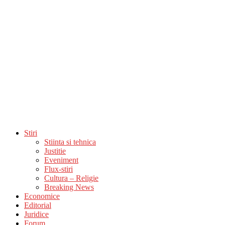
Stiri
Stiinta si tehnica
Justitie
Eveniment
Flux-stiri
Cultura – Religie
Breaking News
Economice
Editorial
Juridice
Forum