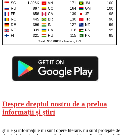
SG
1.806K
VN
171
JM
100
RU
897
CO
164
GM
100
FR
658
CA
139
JP
98
RO
445
BR
130
TR
96
DE
396
IN
127
NZ
96
NO
339
UA
116
PS
95
FI
321
HU
115
PK
95
Total: 350.802K
-
Tracking ON
Despre dreptul nostru de a prelua
informații şi ştiri
știrile și informațiile nu sunt opere literare, nu sunt protejate de