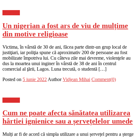
Flux-stiri
Un nigerian a fost ars de viu de mulțime
din motive religioase
Victima, în vârstă de 30 de ani, făcea parte dintr-un grup local de
justiţiari, iar poliţia spune că aproximativ 200 de persoane au fost
mobilizate împotriva lui. Cu câteva zile mai devreme, violenţele au
dus la moartea unui inginer în vârstă de 38 de ani în centrul
comercial al ţării, Lagos. Luna trecută, o studentă […]
Posted on
5 iunie 2022
Author
Vidjean Mihai
Comment(0)
Flux-stiri
Cum ne poate afecta sănătatea utilizarea
hârtiei ignienice sau a șervețelelor umede
Mulți ar fi de acord că simpla utilizare a unui șervețel pentru a șterge