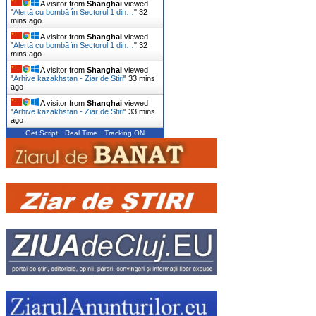
A visitor from
Shanghai
viewed
"
Alertă cu bombă în Sectorul 1 din…
"
32
mins ago
A visitor from
Shanghai
viewed
"
Alertă cu bombă în Sectorul 1 din…
"
32
mins ago
A visitor from
Shanghai
viewed
"
Arhive kazakhstan - Ziar de Stiri
"
33 mins
ago
A visitor from
Shanghai
viewed
"
Arhive kazakhstan - Ziar de Stiri
"
33 mins
ago
Get Script
Real Time
Tracking ON