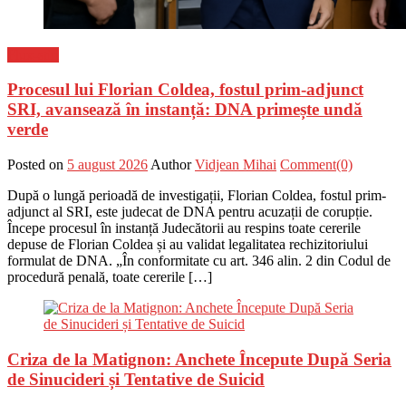
Flux-stiri
Procesul lui Florian Coldea, fostul prim-adjunct
SRI, avansează în instanță: DNA primește undă
verde
Posted on
5 august 2026
Author
Vidjean Mihai
Comment(0)
După o lungă perioadă de investigații, Florian Coldea, fostul prim-
adjunct al SRI, este judecat de DNA pentru acuzații de corupție.
Începe procesul în instanță Judecătorii au respins toate cererile
depuse de Florian Coldea și au validat legalitatea rechizitoriului
formulat de DNA. „În conformitate cu art. 346 alin. 2 din Codul de
procedură penală, toate cererile […]
Criza de la Matignon: Anchete Începute După Seria
de Sinucideri și Tentative de Suicid