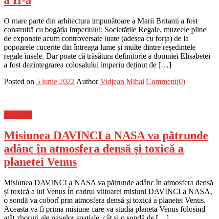
O mare parte din arhitectura impunătoare a Marii Britanii a fost
construită cu bogăția imperiului: Societățile Regale, muzeele pline
de exponate acum controversate luate (adesea cu forța) de la
popoarele cucerite din întreaga lume și multe dintre reședințele
regale însele. Dar poate că trăsătura definitorie a domniei Elisabetei
a fost dezintegrarea colosalului imperiu deținut de […]
Posted on
5 iunie 2022
Author
Vidjean Mihai
Comment(0)
Flux-stiri
Misiunea DAVINCI a NASA va pătrunde
adânc în atmosfera densă și toxică a
planetei Venus
Misiunea DAVINCI a NASA va pătrunde adânc în atmosfera densă
și toxică a lui Venus În cadrul viitoarei misiuni DAVINCI a NASA,
o sondă va coborî prin atmosfera densă și toxică a planetei Venus.
Aceasta va fi prima misiune care va studia planeta Venus folosind
atât zboruri ale navelor spațiale, cât și o sondă de […]