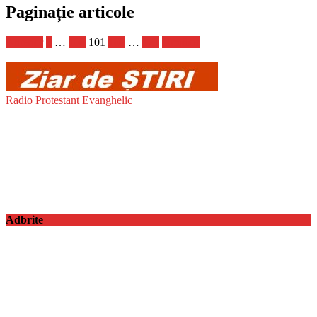
Paginație articole
Anterior
1
…
100
101
102
…
121
Următor
Radio Protestant Evanghelic
Adbrite