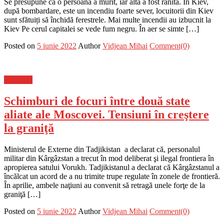
Se presupune că o persoană a murit, iar alta a fost rănită. În Kiev,
după bombardare, este un incendiu foarte sever, locuitorii din Kiev
sunt sfătuiți să închidă ferestrele. Mai multe incendii au izbucnit la
Kiev Pe cerul capitalei se vede fum negru. În aer se simte […]
Posted on
5 iunie 2022
Author
Vidjean Mihai
Comment(0)
Flux-stiri
Schimburi de focuri între două state
aliate ale Moscovei. Tensiuni în creştere
la graniţă
Ministerul de Externe din Tadjikistan a declarat că, personalul
militar din Kârgâzstan a trecut în mod deliberat şi ilegal frontiera în
apropierea satului Vorukh. Tadjikistanul a declarat că Kârgâzstanul a
încălcat un acord de a nu trimite trupe regulate în zonele de frontieră.
În aprilie, ambele naţiuni au convenit să retragă unele forţe de la
graniţă […]
Posted on
5 iunie 2022
Author
Vidjean Mihai
Comment(0)