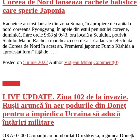
Coreea de Nord lansează rachete balistice
care sperie Japonia
Rachetele au fost lansate din zona Sunan, în apropiere de capitala
nord-coreeană Pyongyang, în apele din estul peninsulei coreene,
duminică, între orele 9:08 şi 9:43, ora locală a Seulului, potrivit
Statului Major. Racheta marchează cea de-a 17-a lansare efectuată
de Coreea de Nord în acest an. Premierul japonez Fumio Kishida a
„protestat ferm” faţă de […]
Posted on
5 iunie 2022
Author
Vidjean Mihai
Comment(0)
Flux-stiri
LIVE UPDATE. Ziua 102 de la invazie.
Rușii aruncă în aer podurile din Doneţ
pentru a împiedica Ucraina să aducă
întăriri militare
ORA 07:00 Ocupanții au bombardat Druzhkivka, regiunea Donețk.