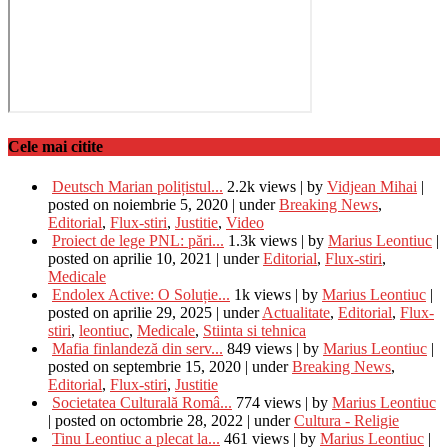
Cele mai citite
Deutsch Marian polițistul...
2.2k views
|
by
Vidjean Mihai
|
posted on noiembrie 5, 2020
|
under
Breaking News
,
Editorial
,
Flux-stiri
,
Justitie
,
Video
Proiect de lege PNL: pări...
1.3k views
|
by
Marius Leontiuc
|
posted on aprilie 10, 2021
|
under
Editorial
,
Flux-stiri
,
Medicale
Endolex Active: O Soluție...
1k views
|
by
Marius Leontiuc
|
posted on aprilie 29, 2025
|
under
Actualitate
,
Editorial
,
Flux-
stiri
,
leontiuc
,
Medicale
,
Stiinta si tehnica
Mafia finlandeză din serv...
849 views
|
by
Marius Leontiuc
|
posted on septembrie 15, 2020
|
under
Breaking News
,
Editorial
,
Flux-stiri
,
Justitie
Societatea Culturală Româ...
774 views
|
by
Marius Leontiuc
|
posted on octombrie 28, 2022
|
under
Cultura - Religie
Tinu Leontiuc a plecat la...
461 views
|
by
Marius Leontiuc
|