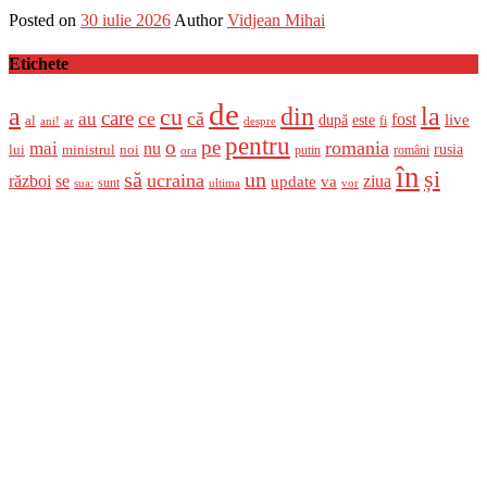
Posted on
30 iulie 2026
Author
Vidjean Mihai
Etichete
de
a
din
la
cu
care
ce
că
au
fost
live
după
este
al
fi
ani!
ar
despre
pentru
o
pe
romania
mai
nu
ministrul
rusia
lui
noi
români
putin
ora
în
și
un
să
ucraina
război
se
update
ziua
va
sunt
sua:
ultima
vor