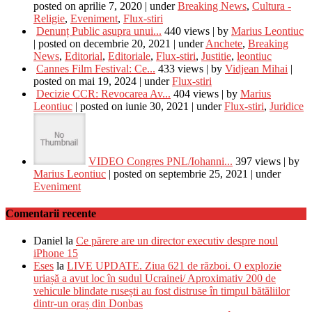
posted on aprilie 7, 2020
|
under
Breaking News
,
Cultura -
Religie
,
Eveniment
,
Flux-stiri
Denunț Public asupra unui...
440 views
|
by
Marius Leontiuc
|
posted on decembrie 20, 2021
|
under
Anchete
,
Breaking
News
,
Editorial
,
Editoriale
,
Flux-stiri
,
Justitie
,
leontiuc
Cannes Film Festival: Ce...
433 views
|
by
Vidjean Mihai
|
posted on mai 19, 2024
|
under
Flux-stiri
Decizie CCR: Revocarea Av...
404 views
|
by
Marius
Leontiuc
|
posted on iunie 30, 2021
|
under
Flux-stiri
,
Juridice
VIDEO Congres PNL/Iohanni...
397 views
|
by
Marius Leontiuc
|
posted on septembrie 25, 2021
|
under
Eveniment
Comentarii recente
Daniel
la
Ce părere are un director executiv despre noul
iPhone 15
Eses
la
LIVE UPDATE. Ziua 621 de război. O explozie
uriașă a avut loc în sudul Ucrainei/ Aproximativ 200 de
vehicule blindate rusești au fost distruse în timpul bătăliilor
dintr-un oraș din Donbas