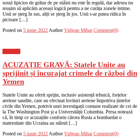
sosul lipicios de grătar de pe mâini nu este în regulă, dar adesea nu
reușim să aplicăm aceeași logică pentru a ne curăța zonele intime.
Unii se șterg în sus, alții se șterg în jos. Unii s-ar putea ridica în
picioare […]
Posted on
5 iunie 2022
Author
Vidjean Mihai
Comment(0)
Flux-stiri
ACUZAȚIE GRAVĂ: Statele Unite au
sprijinit și încurajat crimele de război din
Yemen
Statele Unite au oferit sprijin, inclusiv asistență tehnică, forțelor
aeriene saudite, care au efectuat lovituri aeriene împotriva țintelor
civile din Yemen, potrivit unei investigații comune realizate de cei de
la The Washington Post și a Universității Columbia. Presa notează
că, în timp ce acuzațiile conform cărora Rusia a bombardat o
maternitate din Ucraina au stârnit […]
Posted on
5 iunie 2022
Author
Vidjean Mihai
Comment(0)