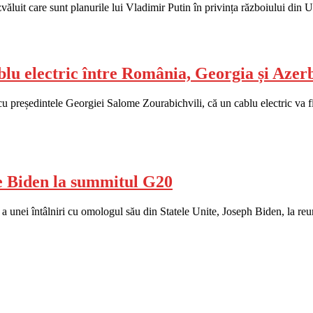
uit care sunt planurile lui Vladimir Putin în privința războiului din U
blu electric între România, Georgia și Azer
cu președintele Georgiei Salome Zourabichvili, că un cablu electric va f
oe Biden la summitul G20
 a unei întâlniri cu omologul său din Statele Unite, Joseph Biden, la re