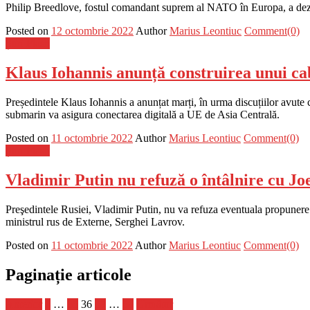
Philip Breedlove, fostul comandant suprem al NATO în Europa, a dezvăl
Posted on
12 octombrie 2022
Author
Marius Leontiuc
Comment(0)
Știri Flash
Klaus Iohannis anunță construirea unui ca
Președintele Klaus Iohannis a anunțat marți, în urma discuțiilor avute 
submarin va asigura conectarea digitală a UE de Asia Centrală.
Posted on
11 octombrie 2022
Author
Marius Leontiuc
Comment(0)
Știri Flash
Vladimir Putin nu refuză o întâlnire cu J
Preşedintele Rusiei, Vladimir Putin, nu va refuza eventuala propunere
ministrul rus de Externe, Serghei Lavrov.
Posted on
11 octombrie 2022
Author
Marius Leontiuc
Comment(0)
Paginație articole
Anterior
1
…
35
36
37
…
58
Următor