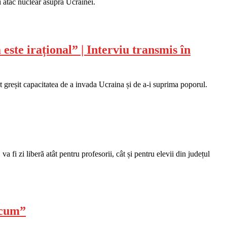
i atac nuclear asupra Ucrainei.
este irațional” | Interviu transmis în
t greșit capacitatea de a invada Ucraina și de a-i suprima poporul.
i zi liberă atât pentru profesorii, cât și pentru elevii din județul
acum”