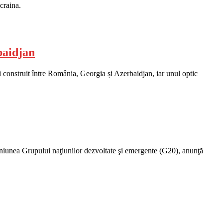
craina.
baidjan
i construit între România, Georgia și Azerbaidjan, iar unul optic
uniunea Grupului naţiunilor dezvoltate şi emergente (G20), anunţă