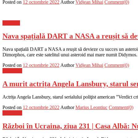
Posted on
12 octombrie 2022
Author
Vidjean Mihai
Comment(0)
Flux-stiri
Nava spațială DART a NASA a reușit să devi
Nava spațială DART a NASA a reușit să devieze cu succes un asteroid di
Dimorphos, care este satelitul unui asteroid mai mare numit Didymos. 
Posted on
12 octombrie 2022
Author
Vidjean Mihai
Comment(0)
Știri Flash
A murit actrița Angela Lansbury, starul se
Actrița Angela Lansbury, starul serialului poliţist american ”Verdict cr
Posted on
12 octombrie 2022
Author
Marius Leontiuc
Comment(0)
Știri Flash
Război în Ucraina, ziua 231 | Casa Albă: Nu