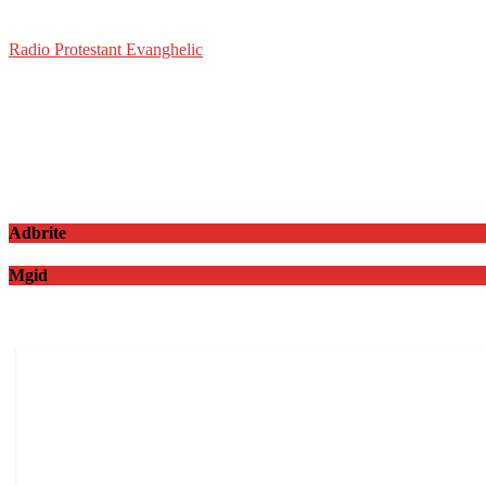
Radio Protestant Evanghelic
Adbrite
Mgid