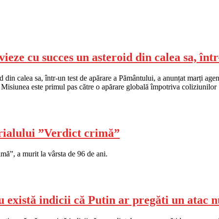
eze cu succes un asteroid din calea sa, înt
n calea sa, într-un test de apărare a Pământului, a anunțat marți agenți
Misiunea este primul pas către o apărare globală împotriva coliziunilor
rialului ”Verdict crimă”
imă”, a murit la vârsta de 96 de ani.
 există indicii că Putin ar pregăti un atac 