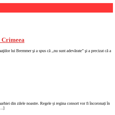
tă Crimeea
aţiilor lui Bremmer şi a spus că ,,nu sunt adevărate” şi a precizat că a
iei din zilele noastre. Regele și regina consort vor fi încoronați în
[…]