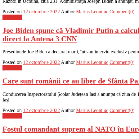
Război în Ucraina, ziua 231. Administraţia Joseph Biden a anunţat, marţ
Posted on
12 octombrie 2022
Author
Marius Leontiuc
Comment(0)
Știri Flash
Joe Biden spune că Vladimir Putin a calcula
direct la Antena 3 CNN
Președintele Joe Biden a declarat marți, într-un interviu exclusiv pent
Posted on
12 octombrie 2022
Author
Marius Leontiuc
Comment(0)
Știri Flash
Care sunt românii ce au liber de Sfânta P
Conducerea Inspectoratului Școlar Județean Iași a anunțat că ziua de 14
Iași.
Posted on
12 octombrie 2022
Author
Marius Leontiuc
Comment(0)
Știri Flash
Fostul comandant suprem al NATO în Eur