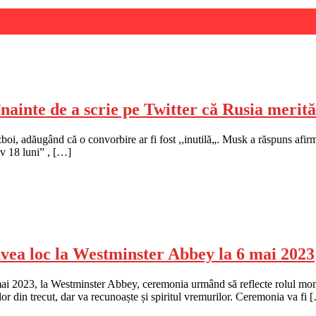
înainte de a scrie pe Twitter că Rusia meri
boi, adăugând că o convorbire ar fi fost ,,inutilă„. Musk a răspuns afirm
iv 18 luni” , […]
avea loc la Westminster Abbey la 6 mai 2023
mai 2023, la Westminster Abbey, ceremonia urmând să reflecte rolul monarh
lor din trecut, dar va recunoaște și spiritul vremurilor. Ceremonia va fi 