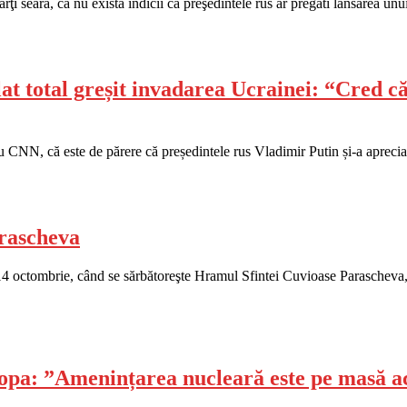
i seară, că nu există indicii că preşedintele rus ar pregăti lansarea unu
t total greșit invadarea Ucrainei: “Cred că 
ru CNN, că este de părere că președintele rus Vladimir Putin și-a aprecia
arascheva
 octombrie, când se sărbătoreşte Hramul Sfintei Cuvioase Parascheva, va f
opa: ”Amenințarea nucleară este pe masă 