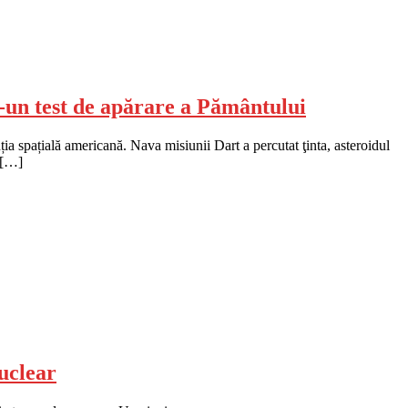
r-un test de apărare a Pământului
a spațială americană. Nava misiunii Dart a percutat ţinta, asteroidul
 […]
nuclear