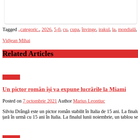
Tagged
„categoric.
,
2026
,
5-0
,
cu
,
cupa
,
învinge
,
irakul
,
la
,
mondială
Vidjean Mihai
Related Articles
Flux-stiri
Un pictor român își va expune lucrările la Miami
Posted on
7 octombrie 2021
Author
Marius Leontiuc
Silviu Drângă este un pictor român stabilit în Italia de 15 ani. La fi
țară în urmă cu 15 ani în Italia. La finalul lunii noiembrie, un tablou 
Flux-stiri