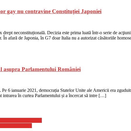
ilor gay nu contravine Constituţiei Japoniei
 drept neconstituțională. Decizia este prima luată într-o serie de acţiuni
 În afară de Japonia, în G7 doar Italia nu a autorizat căsătoriile homos
ltul asupra Parlamentului României
 Pe 6 ianuarie 2021, democrația Statelor Unite ale Americii era zguduită 
 intrarea în curtea Parlamentului și a încercat să intre […]
-trick-ului lui Dembélé
i Nave Comerciale