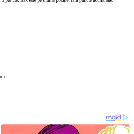
3 puncte. Irak este pe ultima poziție, fără puncte acumulate.
adi