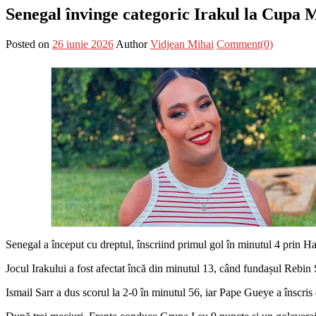
Senegal învinge categoric Irakul la Cupa 
Posted on
26 iunie 2026
Author
Vidjean Mihai
Comment(0)
Senegal a început cu dreptul, înscriind primul gol în minutul 4 prin H
Jocul Irakului a fost afectat încă din minutul 13, când fundașul Rebin 
Ismail Sarr a dus scorul la 2-0 în minutul 56, iar Pape Gueye a înscris 