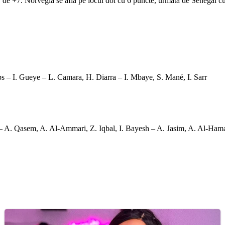
de +7. Norvegia se află pe locul doi cu 6 puncte, urmată de Senegal cu 
s – I. Gueye – L. Camara, H. Diarra – I. Mbaye, S. Mané, I. Sarr
 – A. Qasem, A. Al-Ammari, Z. Iqbal, I. Bayesh – A. Jasim, A. Al-Ham