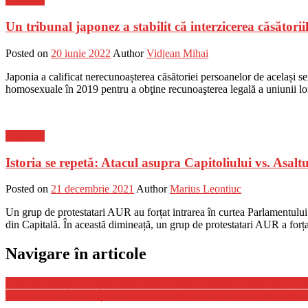
Un tribunal japonez a stabilit că interzicerea căsători
Posted on
20 iunie 2022
Author
Vidjean Mihai
Japonia a calificat nerecunoașterea căsătoriei persoanelor de același sex
homosexuale în 2019 pentru a obţine recunoaşterea legală a uniunii lor.
Flux-stiri
Istoria se repetă: Atacul asupra Capitoliului vs. Asa
Posted on
21 decembrie 2021
Author
Marius Leontiuc
Un grup de protestatari AUR au forțat intrarea în curtea Parlamentului.
din Capitală. În această dimineață, un grup de protestatari AUR a forțat
Navigare în articole
Triumful Franței în fața Norvegiei la Cupa Mondială 2026 datorită hat
Statele Unite Lovesc Ținte Iraniene ca Răspuns la Atacul asupra une