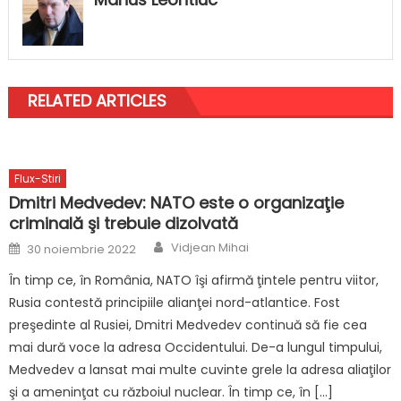
RELATED ARTICLES
Flux-Stiri
Dmitri Medvedev: NATO este o organizaţie
criminală şi trebuie dizolvată
Author
Posted
Vidjean Mihai
30 noiembrie 2022
on
În timp ce, în România, NATO îşi afirmă ţintele pentru viitor,
Rusia contestă principiile alianţei nord-atlantice. Fost
preşedinte al Rusiei, Dmitri Medvedev continuă să fie cea
mai dură voce la adresa Occidentului. De-a lungul timpului,
Medvedev a lansat mai multe cuvinte grele la adresa aliaţilor
şi a ameninţat cu războiul nuclear. În timp ce, în […]