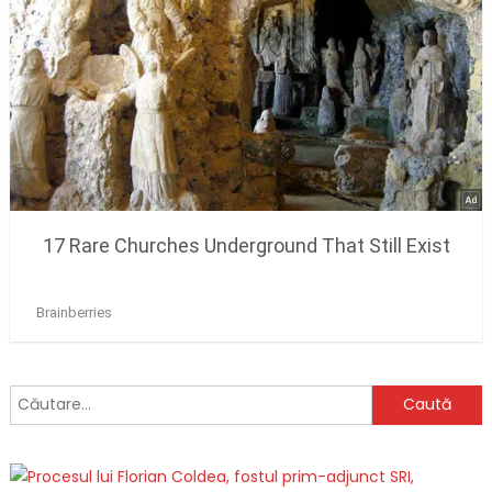
Caută
după: