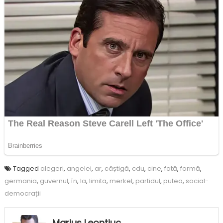
Tagged
alegeri
,
angelei
,
ar
,
câștigă
,
cdu
,
cine
,
fată
,
formă
,
germania
,
guvernul
,
în
,
la
,
limita
,
merkel
,
partidul
,
putea
,
social-
democrații
Marius Leontiuc