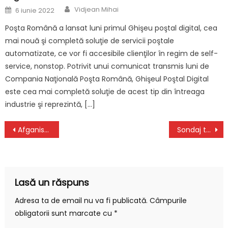
Author
Posted
Vidjean Mihai
6 iunie 2022
on
Poşta Română a lansat luni primul Ghişeu poştal digital, cea
mai nouă şi completă soluţie de servicii poştale
automatizate, ce vor fi accesibile clienţilor în regim de self-
service, nonstop. Potrivit unui comunicat transmis luni de
Compania Naţională Poşta Română, Ghişeul Poştal Digital
este cea mai completă soluţie de acest tip din întreaga
industrie şi reprezintă, […]
Navigare
Afganistan: Talibanii le-au interzis frizerilor să scurteze bărbile
Sondaj tulburător: Abuzul online asupra copiilor arată că o treime dintre internauți încearcă să intre în contact cu minorii
în
articole
Lasă un răspuns
Adresa ta de email nu va fi publicată.
Câmpurile
obligatorii sunt marcate cu
*