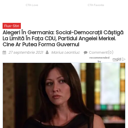
Flux-Stiri
Alegeri În Germania: Social-Democrații Câștigă
La Limită În Fața CDU, Partidul Angelei Merkel.
Cine Ar Putea Forma Guvernul
Posted
Author
27 septembrie 2021
Marius Leontiuc
Comment(0)
on