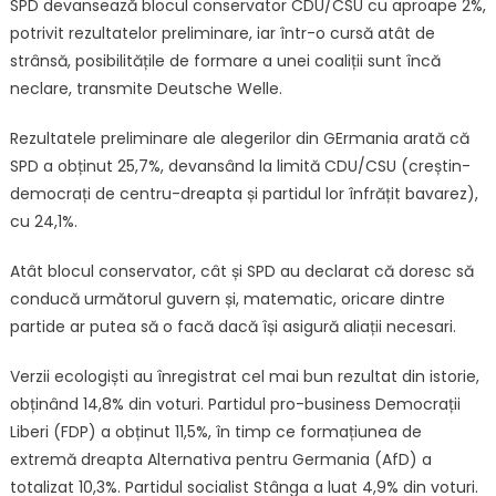
SPD devansează blocul conservator CDU/CSU cu aproape 2%,
potrivit rezultatelor preliminare, iar într-o cursă atât de
strânsă, posibilitățile de formare a unei coaliții sunt încă
neclare, transmite Deutsche Welle.
Rezultatele preliminare ale alegerilor din GErmania arată că
SPD a obținut 25,7%, devansând la limită CDU/CSU (creștin-
democrați de centru-dreapta și partidul lor înfrățit bavarez),
cu 24,1%.
Atât blocul conservator, cât și SPD au declarat că doresc să
conducă următorul guvern și, matematic, oricare dintre
partide ar putea să o facă dacă își asigură aliații necesari.
Verzii ecologiști au înregistrat cel mai bun rezultat din istorie,
obținând 14,8% din voturi. Partidul pro-business Democrații
Liberi (FDP) a obținut 11,5%, în timp ce formațiunea de
extremă dreapta Alternativa pentru Germania (AfD) a
totalizat 10,3%. Partidul socialist Stânga a luat 4,9% din voturi.