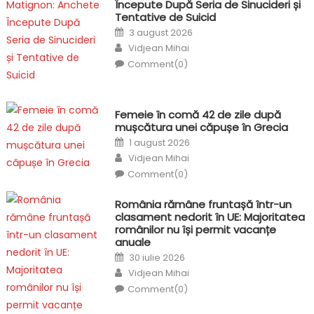
Începute După Seria de Sinucideri și
Tentative de Suicid
Posted
3 august 2026
on
Author
Vidjean Mihai
Comment(0)
Femeie în comă 42 de zile după
mușcătura unei căpușe în Grecia
Posted
1 august 2026
on
Author
Vidjean Mihai
Comment(0)
România rămâne fruntașă într-un
clasament nedorit în UE: Majoritatea
românilor nu își permit vacanțe
anuale
Posted
30 iulie 2026
on
Author
Vidjean Mihai
Comment(0)