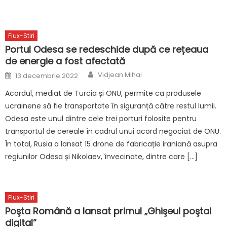
Flux-Stiri
Portul Odesa se redeschide după ce rețeaua
de energie a fost afectată
Author
Posted
Vidjean Mihai
13 decembrie 2022
on
Acordul, mediat de Turcia și ONU, permite ca produsele
ucrainene să fie transportate în siguranță către restul lumii.
Odesa este unul dintre cele trei porturi folosite pentru
transportul de cereale în cadrul unui acord negociat de ONU.
În total, Rusia a lansat 15 drone de fabricație iraniană asupra
regiunilor Odesa și Nikolaev, învecinate, dintre care […]
Flux-Stiri
Poşta Română a lansat primul „Ghişeul poştal
digital”