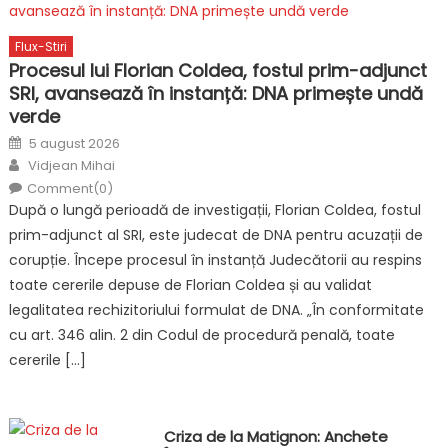
Flux-Stiri
Procesul lui Florian Coldea, fostul prim-adjunct
SRI, avansează în instanță: DNA primește undă
verde
Posted
5 august 2026
on
Author
Vidjean Mihai
Comment(0)
După o lungă perioadă de investigații, Florian Coldea, fostul
prim-adjunct al SRI, este judecat de DNA pentru acuzații de
corupție. Începe procesul în instanță Judecătorii au respins
toate cererile depuse de Florian Coldea și au validat
legalitatea rechizitoriului formulat de DNA. „În conformitate
cu art. 346 alin. 2 din Codul de procedură penală, toate
cererile […]
Criza de la Matignon: Anchete