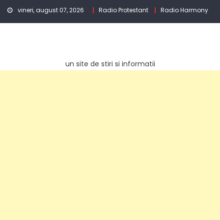
Skip
vineri, august 07, 2026
Radio Protestant
Radio Harmony
to
content
un site de stiri si informatii