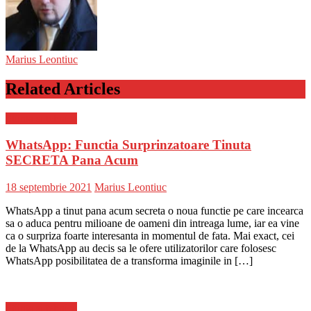
Marius Leontiuc
Related Articles
Stiinta si tehnica
WhatsApp: Functia Surprinzatoare Tinuta
SECRETA Pana Acum
Posted
Author
18 septembrie 2021
Marius Leontiuc
on
WhatsApp a tinut pana acum secreta o noua functie pe care incearca
sa o aduca pentru milioane de oameni din intreaga lume, iar ea vine
ca o surpriza foarte interesanta in momentul de fata. Mai exact, cei
de la WhatsApp au decis sa le ofere utilizatorilor care folosesc
WhatsApp posibilitatea de a transforma imaginile in […]
Stiinta si tehnica