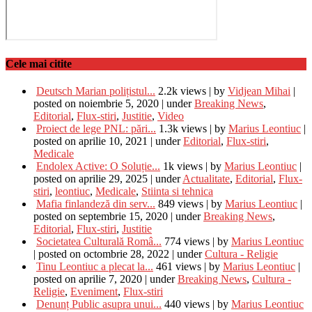
Cele mai citite
Deutsch Marian polițistul...
2.2k views
|
by
Vidjean Mihai
|
posted on noiembrie 5, 2020
|
under
Breaking News
,
Editorial
,
Flux-stiri
,
Justitie
,
Video
Proiect de lege PNL: pări...
1.3k views
|
by
Marius Leontiuc
|
posted on aprilie 10, 2021
|
under
Editorial
,
Flux-stiri
,
Medicale
Endolex Active: O Soluție...
1k views
|
by
Marius Leontiuc
|
posted on aprilie 29, 2025
|
under
Actualitate
,
Editorial
,
Flux-
stiri
,
leontiuc
,
Medicale
,
Stiinta si tehnica
Mafia finlandeză din serv...
849 views
|
by
Marius Leontiuc
|
posted on septembrie 15, 2020
|
under
Breaking News
,
Editorial
,
Flux-stiri
,
Justitie
Societatea Culturală Româ...
774 views
|
by
Marius Leontiuc
|
posted on octombrie 28, 2022
|
under
Cultura - Religie
Tinu Leontiuc a plecat la...
461 views
|
by
Marius Leontiuc
|
posted on aprilie 7, 2020
|
under
Breaking News
,
Cultura -
Religie
,
Eveniment
,
Flux-stiri
Denunț Public asupra unui...
440 views
|
by
Marius Leontiuc