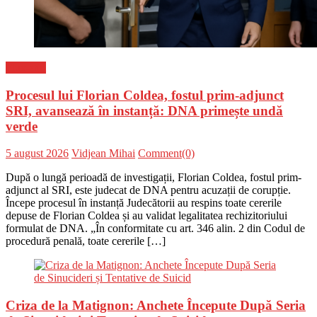
Flux-stiri
Procesul lui Florian Coldea, fostul prim-adjunct
SRI, avansează în instanță: DNA primește undă
verde
Posted
Author
5 august 2026
Vidjean Mihai
Comment(0)
on
După o lungă perioadă de investigații, Florian Coldea, fostul prim-
adjunct al SRI, este judecat de DNA pentru acuzații de corupție.
Începe procesul în instanță Judecătorii au respins toate cererile
depuse de Florian Coldea și au validat legalitatea rechizitoriului
formulat de DNA. „În conformitate cu art. 346 alin. 2 din Codul de
procedură penală, toate cererile […]
Criza de la Matignon: Anchete Începute După Seria