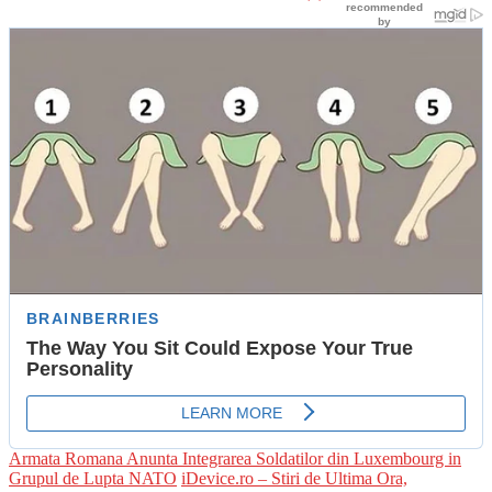
on
Armata Romana Anunta Integrarea Soldatilor din Luxembourg in
Grupul de Lupta NATO
iDevice.ro – Stiri de Ultima Ora,