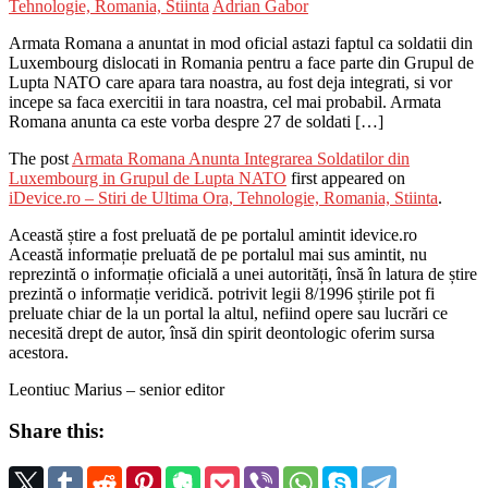
Tehnologie, Romania, Stiinta
Adrian Gabor
Armata Romana a anuntat in mod oficial astazi faptul ca soldatii din
Luxembourg dislocati in Romania pentru a face parte din Grupul de
Lupta NATO care apara tara noastra, au fost deja integrati, si vor
incepe sa faca exercitii in tara noastra, cel mai probabil. Armata
Romana anunta ca este vorba despre 27 de soldati […]
The post
Armata Romana Anunta Integrarea Soldatilor din
Luxembourg in Grupul de Lupta NATO
first appeared on
iDevice.ro – Stiri de Ultima Ora, Tehnologie, Romania, Stiinta
.
Această știre a fost preluată de pe portalul amintit idevice.ro
Această informație preluată de pe portalul mai sus amintit, nu
reprezintă o informație oficială a unei autorități, însă în latura de știre
prezintă o informație veridică. potrivit legii 8/1996 știrile pot fi
preluate chiar de la un portal la altul, nefiind opere sau lucrări ce
necesită drept de autor, însă din spirit deontologic oferim sursa
acestora.
Leontiuc Marius – senior editor
Share this: