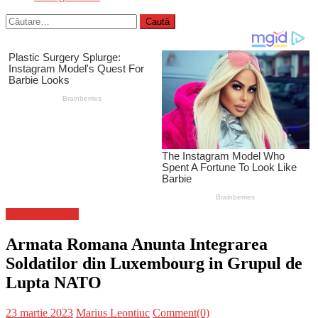
Caută
după:
Stiinta si tehnica
Armata Romana Anunta Integrarea
Soldatilor din Luxembourg in Grupul de
Lupta NATO
Posted
Author
23 martie 2023
Marius Leontiuc
Comment(0)