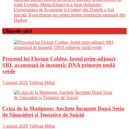
toată Ucraina. Maria Zaharova a jurat răzbunare/
Universitatea de Economie și Comerț din Donețk a fost
atacată/ Ruşii distrug un centru pentru transfuzie sanguină din
Harkov
Ultimele știri
Procesul lui Florian Coldea, fostul prim-adjunct
SRI, avansează în instanță: DNA primește undă
verde
Posted
Author
5 august 2026
Vidjean Mihai
on
Criza de la Matignon: Anchete Începute După Seria
de Sinucideri și Tentative de Suicid
Posted
Author
3 august 2026
Vidjean Mihai