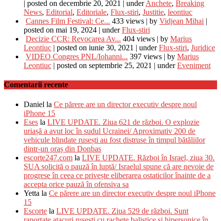
|
posted on decembrie 20, 2021
|
under
Anchete
,
Breaking
News
,
Editorial
,
Editoriale
,
Flux-stiri
,
Justitie
,
leontiuc
Cannes Film Festival: Ce...
433 views
|
by
Vidjean Mihai
|
posted on mai 19, 2024
|
under
Flux-stiri
Decizie CCR: Revocarea Av...
404 views
|
by
Marius
Leontiuc
|
posted on iunie 30, 2021
|
under
Flux-stiri
,
Juridice
VIDEO Congres PNL/Iohanni...
397 views
|
by
Marius
Leontiuc
|
posted on septembrie 25, 2021
|
under
Eveniment
Comentarii recente
Daniel
la
Ce părere are un director executiv despre noul
iPhone 15
Eses
la
LIVE UPDATE. Ziua 621 de război. O explozie
uriașă a avut loc în sudul Ucrainei/ Aproximativ 200 de
vehicule blindate rusești au fost distruse în timpul bătăliilor
dintr-un oraș din Donbas
escorte247.com
la
LIVE UPDATE. Război în Israel, ziua 30.
SUA solicită o pauză în luptă/ Israelul spune că are nevoie de
progrese în ceea ce privește eliberarea ostaticilor înainte de a
accepta orice pauză în ofensiva sa
Yetta
la
Ce părere are un director executiv despre noul iPhone
15
Escorte
la
LIVE UPDATE. Ziua 529 de război. Sunt
raportate atacuri rusești cu rachete balistice şi hipersonice în