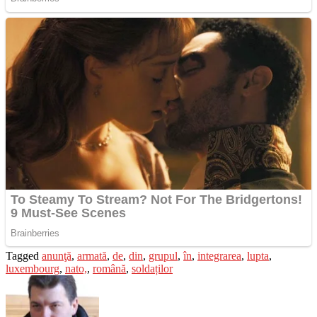
Tagged
anunţă
,
armată
,
de
,
din
,
grupul
,
în
,
integrarea
,
lupta
,
luxembourg
,
nato,
,
română
,
soldaților