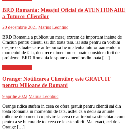
BRD Romania: Mesajul Oficial de ATENTIONARE
a Tuturor Clientilor
Posted
Author
20 decembrie 2021
Marius Leontiuc
on
BRD Romania a publicat un mesaj extrem de important inainte de
Craciun pentru clientii sai din toata tara, iar asta pentru ca vorbim
despre o situatie care ar trebui sa fie in atentia tuturor oamenilor in
momentul de fata, deoarece nimeni nu se poate considera ferit de
probleme. BRD Romania le spune oamenilor din toata […]
Stiinta si tehnica
Orange: Notificarea Clientilor, este GRATUIT
pentru Milioane de Romani
Posted
Author
9 aprilie 2022
Marius Leontiuc
on
Orange ridica stafera in ceea ce ofera gratuit pentru clientii sai din
toata Romania in momentul de fata, astfel ca a decis sa anunte
milioane de oameni cu privire la ceva ce ar trebui sa stie chiar acum
pentru a se bucura de tot ceea ce le este oferit. Mai exact, cei de la
Orange […]