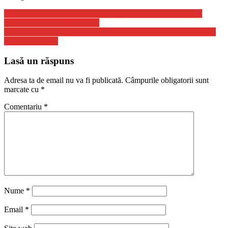
Navigare
Ministrul Bolos: Anuntul de ULTIMA ORA privind PNRR si
Deciziile pentru Toti Romanii
în
Comisia Europeana Vrea ca Europenii sa-si Poata Repara Singuri,
articole
Legal, Produsele
Lasă un răspuns
Adresa ta de email nu va fi publicată.
Câmpurile obligatorii sunt
marcate cu
*
Comentariu
*
Nume
*
Email
*