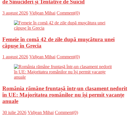
de Sinucideri și Tentative de Suicid
Posted
Author
3 august 2026
Vidjean Mihai
Comment(0)
on
Femeie în comă 42 de zile după mușcătura unei
căpușe în Grecia
Posted
Author
1 august 2026
Vidjean Mihai
Comment(0)
on
România rămâne fruntașă într-un clasament nedorit
în UE: Majoritatea românilor nu își permit vacanțe
anuale
Posted
Author
30 iulie 2026
Vidjean Mihai
Comment(0)
on