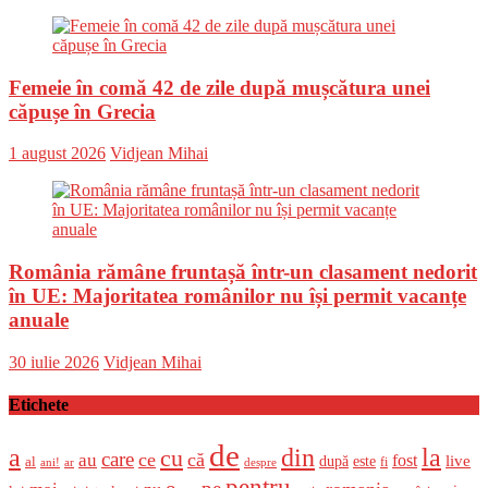
on
Femeie în comă 42 de zile după mușcătura unei
căpușe în Grecia
Posted
Author
1 august 2026
Vidjean Mihai
on
România rămâne fruntașă într-un clasament nedorit
în UE: Majoritatea românilor nu își permit vacanțe
anuale
Posted
Author
30 iulie 2026
Vidjean Mihai
on
Etichete
de
a
din
la
cu
care
ce
că
au
fost
live
după
este
al
fi
ani!
ar
despre
pentru