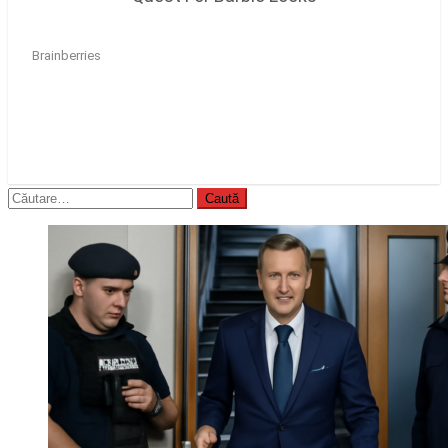
Caută
după: