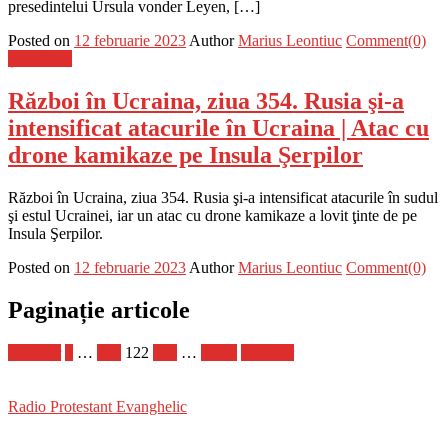
presedintelui Ursula vonder Leyen, […]
Posted on
12 februarie 2023
Author
Marius Leontiuc
Comment(0)
Știri Flash
Război în Ucraina, ziua 354. Rusia şi-a
intensificat atacurile în Ucraina | Atac cu
drone kamikaze pe Insula Şerpilor
Război în Ucraina, ziua 354. Rusia şi-a intensificat atacurile în sudul
şi estul Ucrainei, iar un atac cu drone kamikaze a lovit ţinte de pe
Insula Şerpilor.
Posted on
12 februarie 2023
Author
Marius Leontiuc
Comment(0)
Paginație articole
Anterior
1
…
121
122
123
…
1.181
Următor
Radio Protestant Evanghelic