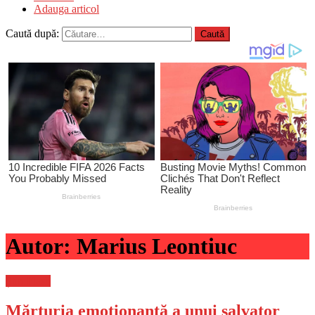
Adauga articol
Caută după:
Autor:
Marius Leontiuc
Știri Flash
Mărturia emoţionantă a unui salvator