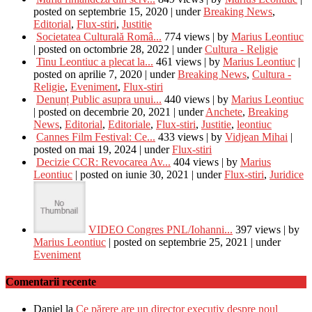
posted on septembrie 15, 2020
|
under
Breaking News
,
Editorial
,
Flux-stiri
,
Justitie
Societatea Culturală Româ...
774 views
|
by
Marius Leontiuc
|
posted on octombrie 28, 2022
|
under
Cultura - Religie
Tinu Leontiuc a plecat la...
461 views
|
by
Marius Leontiuc
|
posted on aprilie 7, 2020
|
under
Breaking News
,
Cultura -
Religie
,
Eveniment
,
Flux-stiri
Denunț Public asupra unui...
440 views
|
by
Marius Leontiuc
|
posted on decembrie 20, 2021
|
under
Anchete
,
Breaking
News
,
Editorial
,
Editoriale
,
Flux-stiri
,
Justitie
,
leontiuc
Cannes Film Festival: Ce...
433 views
|
by
Vidjean Mihai
|
posted on mai 19, 2024
|
under
Flux-stiri
Decizie CCR: Revocarea Av...
404 views
|
by
Marius
Leontiuc
|
posted on iunie 30, 2021
|
under
Flux-stiri
,
Juridice
VIDEO Congres PNL/Iohanni...
397 views
|
by
Marius Leontiuc
|
posted on septembrie 25, 2021
|
under
Eveniment
Comentarii recente
Daniel
la
Ce părere are un director executiv despre noul