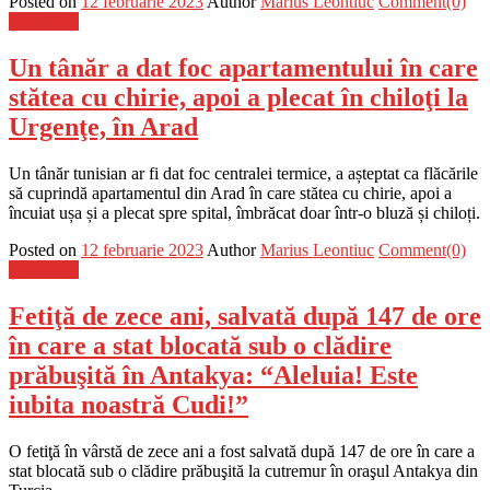
Posted on
12 februarie 2023
Author
Marius Leontiuc
Comment(0)
Știri Flash
Un tânăr a dat foc apartamentului în care
stătea cu chirie, apoi a plecat în chiloţi la
Urgenţe, în Arad
Un tânăr tunisian ar fi dat foc centralei termice, a așteptat ca flăcările
să cuprindă apartamentul din Arad în care stătea cu chirie, apoi a
încuiat ușa și a plecat spre spital, îmbrăcat doar într-o bluză și chiloți.
Posted on
12 februarie 2023
Author
Marius Leontiuc
Comment(0)
Știri Flash
Fetiţă de zece ani, salvată după 147 de ore
în care a stat blocată sub o clădire
prăbuşită în Antakya: “Aleluia! Este
iubita noastră Cudi!”
O fetiţă în vârstă de zece ani a fost salvată după 147 de ore în care a
stat blocată sub o clădire prăbuşită la cutremur în oraşul Antakya din