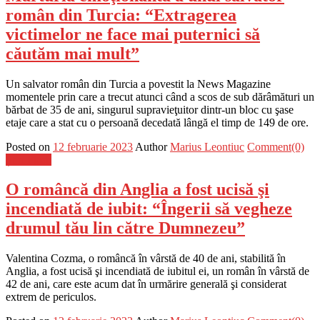
român din Turcia: “Extragerea
victimelor ne face mai puternici să
căutăm mai mult”
Un salvator român din Turcia a povestit la News Magazine
momentele prin care a trecut atunci când a scos de sub dărâmături un
bărbat de 35 de ani, singurul supravieţuitor dintr-un bloc cu şase
etaje care a stat cu o persoană decedată lângă el timp de 149 de ore.
Posted on
12 februarie 2023
Author
Marius Leontiuc
Comment(0)
Știri Flash
O româncă din Anglia a fost ucisă şi
incendiată de iubit: “Îngerii să vegheze
drumul tău lin către Dumnezeu”
Valentina Cozma, o româncă în vârstă de 40 de ani, stabilită în
Anglia, a fost ucisă şi incendiată de iubitul ei, un român în vârstă de
42 de ani, care este acum dat în urmărire generală şi considerat
extrem de periculos.