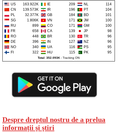
US
163.922K
IE
209
NL
114
CN
139.573K
IR
196
PT
104
PL
32.377K
GB
184
BD
101
SG
1.806K
VN
171
JM
100
RU
899
CO
171
GM
100
FR
658
CA
139
JP
98
RO
448
BR
130
TR
96
DE
396
IN
127
NZ
96
NO
340
UA
116
PS
95
FI
322
HU
115
PK
95
Total: 352.093K
-
Tracking ON
Despre dreptul nostru de a prelua
informații şi ştiri