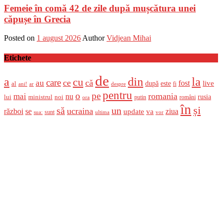
Femeie în comă 42 de zile după mușcătura unei
căpușe în Grecia
Posted on
1 august 2026
Author
Vidjean Mihai
Etichete
de
a
din
la
cu
care
ce
că
au
fost
live
după
este
al
fi
ani!
ar
despre
pentru
o
pe
romania
mai
nu
ministrul
rusia
lui
noi
români
putin
ora
în
și
un
să
ucraina
război
se
update
ziua
va
sunt
sua:
ultima
vor