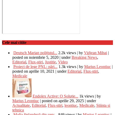
Cele mai citite
Deutsch Marian polițistul...
2.2k views
|
by
Vidjean Mihai
|
posted on noiembrie 5, 2020
|
under
Breaking News
,
Editorial
,
Flux-stiri
,
Justitie
,
Video
Proiect de lege PNL: pări...
1.3k views
|
by
Marius Leontiuc
|
posted on aprilie 10, 2021
|
under
Editorial
,
Flux-stiri
,
Medicale
Endolex Active: O Soluție...
1k views
|
by
Marius Leontiuc
|
posted on aprilie 29, 2025
|
under
Actualitate
,
Editorial
,
Flux-stiri
,
leontiuc
,
Medicale
,
Stiinta si
tehnica
Mafia finlandeză din serv...
849 views
|
by
Marius Leontiuc
|