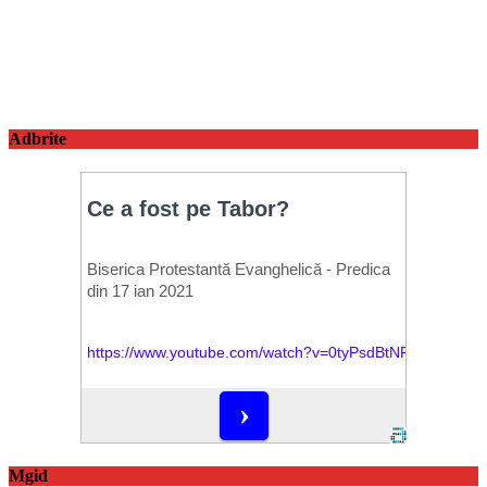
Adbrite
Mgid