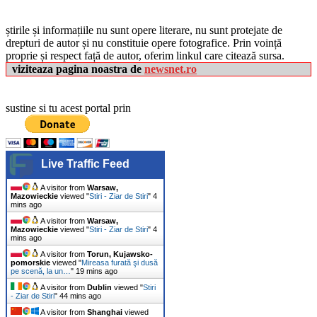
știrile și informațiile nu sunt opere literare, nu sunt protejate de
drepturi de autor și nu constituie opere fotografice. Prin voință
proprie și respect față de autor, oferim linkul care citează sursa.
viziteaza pagina noastra de
newsnet.ro
sustine si tu acest portal prin
Live Traffic Feed
A visitor from
Warsaw,
Mazowieckie
viewed "
Stiri - Ziar de Stiri
"
4
mins ago
A visitor from
Warsaw,
Mazowieckie
viewed "
Stiri - Ziar de Stiri
"
4
mins ago
A visitor from
Torun, Kujawsko-
pomorskie
viewed "
Mireasa furată şi dusă
pe scenă, la un…
"
19 mins ago
A visitor from
Dublin
viewed "
Stiri
- Ziar de Stiri
"
44 mins ago
A visitor from
Shanghai
viewed