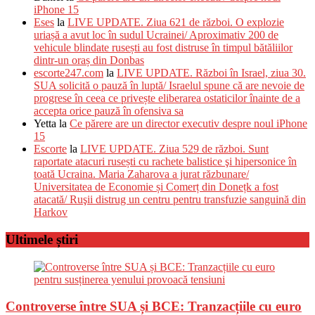
iPhone 15
Eses
la
LIVE UPDATE. Ziua 621 de război. O explozie
uriașă a avut loc în sudul Ucrainei/ Aproximativ 200 de
vehicule blindate rusești au fost distruse în timpul bătăliilor
dintr-un oraș din Donbas
escorte247.com
la
LIVE UPDATE. Război în Israel, ziua 30.
SUA solicită o pauză în luptă/ Israelul spune că are nevoie de
progrese în ceea ce privește eliberarea ostaticilor înainte de a
accepta orice pauză în ofensiva sa
Yetta
la
Ce părere are un director executiv despre noul iPhone
15
Escorte
la
LIVE UPDATE. Ziua 529 de război. Sunt
raportate atacuri rusești cu rachete balistice şi hipersonice în
toată Ucraina. Maria Zaharova a jurat răzbunare/
Universitatea de Economie și Comerț din Donețk a fost
atacată/ Ruşii distrug un centru pentru transfuzie sanguină din
Harkov
Ultimele știri
Controverse între SUA și BCE: Tranzacțiile cu euro