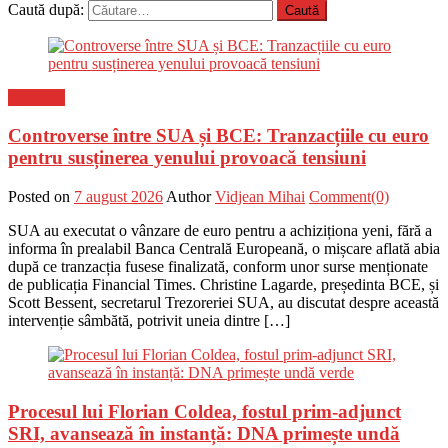
Caută după:
Flux-stiri
Controverse între SUA și BCE: Tranzacțiile cu euro
pentru susținerea yenului provoacă tensiuni
Posted on
7 august 2026
Author
Vidjean Mihai
Comment(0)
SUA au executat o vânzare de euro pentru a achiziționa yeni, fără a
informa în prealabil Banca Centrală Europeană, o mișcare aflată abia
după ce tranzacția fusese finalizată, conform unor surse menționate
de publicația Financial Times. Christine Lagarde, președinta BCE, și
Scott Bessent, secretarul Trezoreriei SUA, au discutat despre această
intervenție sâmbătă, potrivit uneia dintre […]
Procesul lui Florian Coldea, fostul prim-adjunct
SRI, avansează în instanță: DNA primește undă