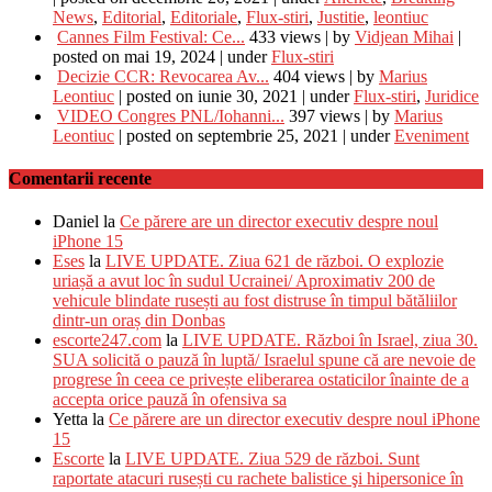
News
,
Editorial
,
Editoriale
,
Flux-stiri
,
Justitie
,
leontiuc
Cannes Film Festival: Ce...
433 views
|
by
Vidjean Mihai
|
posted on mai 19, 2024
|
under
Flux-stiri
Decizie CCR: Revocarea Av...
404 views
|
by
Marius
Leontiuc
|
posted on iunie 30, 2021
|
under
Flux-stiri
,
Juridice
VIDEO Congres PNL/Iohanni...
397 views
|
by
Marius
Leontiuc
|
posted on septembrie 25, 2021
|
under
Eveniment
Comentarii recente
Daniel
la
Ce părere are un director executiv despre noul
iPhone 15
Eses
la
LIVE UPDATE. Ziua 621 de război. O explozie
uriașă a avut loc în sudul Ucrainei/ Aproximativ 200 de
vehicule blindate rusești au fost distruse în timpul bătăliilor
dintr-un oraș din Donbas
escorte247.com
la
LIVE UPDATE. Război în Israel, ziua 30.
SUA solicită o pauză în luptă/ Israelul spune că are nevoie de
progrese în ceea ce privește eliberarea ostaticilor înainte de a
accepta orice pauză în ofensiva sa
Yetta
la
Ce părere are un director executiv despre noul iPhone
15
Escorte
la
LIVE UPDATE. Ziua 529 de război. Sunt
raportate atacuri rusești cu rachete balistice şi hipersonice în