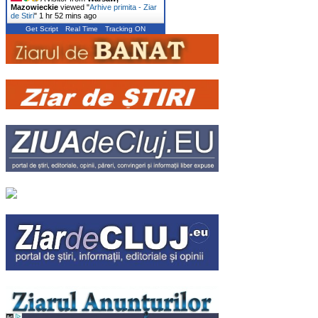
Mazowieckie
viewed "
Arhive primita - Ziar
de Stiri
"
1 hr 52 mins ago
Get Script
Real Time
Tracking ON