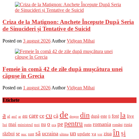
Criza de la Matignon: Anchete Începute După Seria
de Sinucideri și Tentative de Suicid
Posted on
3 august 2026
Author
Vidjean Mihai
Femeie în comă 42 de zile după mușcătura unei
căpușe în Grecia
Posted on
1 august 2026
Author
Vidjean Mihai
Etichete
de
a
din
la
cu
care
ce
că
au
fost
live
după
este
al
fi
ani!
ar
despre
pentru
o
pe
romania
mai
nu
ministrul
rusia
lui
noi
români
putin
ora
în
și
un
să
ucraina
război
se
update
ziua
va
sunt
sua:
ultima
vor