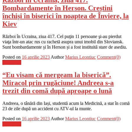
Război în Ucraina, ziua 417.
Bombardamente în Herson. Creștini
închiși în biserici în noaptea de Înviere, la
Kiev
Război în Ucraina, ziua 417. Cel puţin 11 persoane şi-au pierdut
viaţa într-un atac rus cu rachetă asupra unui imobil din Sloviansk.
Sunt bombardamente și în Herson și a fost instituită stare de asediu.
Posted on
16 aprilie 2023
Author
Marius Leontiuc
Comment(0)
Știri Flash
“Eu visam că mergeam la biserică”.
Miracol prin rugăciune! Andreea s-a
trezit din comă după aproape o lună
Andreea, o tânără din Iași, studentă acum la Medicină, a stat în comă
23 de zile după un accident cu ATV-ul la munte.
Posted on
16 aprilie 2023
Author
Marius Leontiuc
Comment(0)
Știri Flash