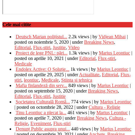
Cele mai citite
Deutsch Marian polițistul...
2.2k views
|
by
Vidjean Mihai
|
posted on noiembrie 5, 2020
|
under
Breaking News
,
Editorial
,
Flux-stiri
,
Justitie
,
Video
Proiect de lege PNL: pări...
1.3k views
|
by
Marius Leontiuc
|
posted on aprilie 10, 2021
|
under
Editorial
,
Flux-stiri
,
Medicale
Endolex Active: O Soluție...
1k views
|
by
Marius Leontiuc
|
posted on aprilie 29, 2025
|
under
Actualitate
,
Editorial
,
Flux-
stiri
,
leontiuc
,
Medicale
,
Stiinta si tehnica
Mafia finlandeză din serv...
849 views
|
by
Marius Leontiuc
|
posted on septembrie 15, 2020
|
under
Breaking News
,
Editorial
,
Flux-stiri
,
Justitie
Societatea Culturală Româ...
774 views
|
by
Marius Leontiuc
|
posted on octombrie 28, 2022
|
under
Cultura - Religie
Tinu Leontiuc a plecat la...
461 views
|
by
Marius Leontiuc
|
posted on aprilie 7, 2020
|
under
Breaking News
,
Cultura -
Religie
,
Eveniment
,
Flux-stiri
Denunț Public asupra unui...
440 views
|
by
Marius Leontiuc
|
posted on decembrie 20, 2021
|
under
Anchete
,
Breaking