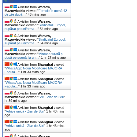
A visitor from
Warsaw,
Mazowieckie
viewed "
Femeie în comă 42
de zile după…
"
43 mins ago
A visitor from
Warsaw,
Mazowieckie
viewed "
Sindicatul Europol,
supărat pe uniforma…
"
54 mins ago
A visitor from
Warsaw,
Mazowieckie
viewed "
Sindicatul Europol,
supărat pe uniforma…
"
54 mins ago
A visitor from
Warsaw,
Mazowieckie
viewed "
Mireasa furată şi
dusă pe scenă, la un…
"
1 hr 27 mins ago
A visitor from
Shanghai
viewed
"
WhatsApp: Noua Modificare MAJORA
Facuta…
"
1 hr 33 mins ago
A visitor from
Shanghai
viewed
"
WhatsApp: Noua Modificare MAJORA
Facuta…
"
1 hr 33 mins ago
A visitor from
Warsaw,
Mazowieckie
viewed "
Stiri - Ziar de Stiri
"
1
hr 39 mins ago
A visitor from
Shanghai
viewed
"
Arhive unică - Ziar de Stiri
"
1 hr 43 mins
ago
A visitor from
Shanghai
viewed
"
Arhive unică - Ziar de Stiri
"
1 hr 43 mins
ago
A visitor from
Warsaw,