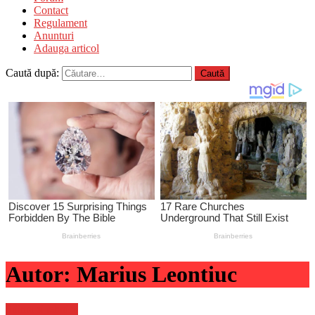
Contact
Regulament
Anunturi
Adauga articol
Caută după:
Autor:
Marius Leontiuc
Stiinta si tehnica