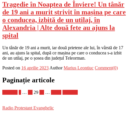
Tragedie în Noaptea de Înviere! Un tânăr
de 19 ani a murit strivit în mașina pe care
o conducea, izbită de un utilaj, în
Alexandria | Alte două fete au ajuns la
spital
Un tânăr de 19 ani a murit, iar două prietene ale lui, în vârstă de 17
ani, au ajuns la spital, după ce mașina pe care o conducea s-a izbit
de un utilaj, pe o șosea din județul Teleorman.
Posted on
16 aprilie 2023
Author
Marius Leontiuc
Comment(0)
Paginație articole
Anterior
1
…
28
29
30
…
1.181
Următor
Radio Protestant Evanghelic