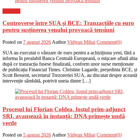
Flux-stiri
Controverse între SUA și BCE: Tranzacțiile cu euro
pentru susținerea yenului provoacă tensiuni
Posted on
7 august 2026
Author
Vidjean Mihai
Comment(0)
SUA au executat o vânzare de euro pentru a achiziționa yeni, fără a
informa în prealabil Banca Centrală Europeană, o mișcare aflată abia
după ce tranzacția fusese finalizată, conform unor surse menționate
de publicația Financial Times. Christine Lagarde, președinta BCE, și
Scott Bessent, secretarul Trezoreriei SUA, au discutat despre această
intervenție sâmbătă, potrivit uneia dintre […]
Procesul lui Florian Coldea, fostul prim-adjunct
SRI, avansează în instanță: DNA primește undă
verde
Posted on
5 august 2026
Author
Vidjean Mihai
Comment(0)