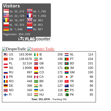
US
163.304K
IE
208
NL
114
CN
139.457K
IR
196
PT
104
PL
32.31K
GB
182
BD
101
SG
1.806K
VN
171
JM
100
RU
897
CO
171
GM
100
FR
658
CA
139
JP
98
RO
448
BR
130
TR
96
DE
396
IN
127
NZ
96
NO
340
UA
116
PS
95
FI
322
HU
115
PK
95
Total: 351.287K
-
Tracking ON