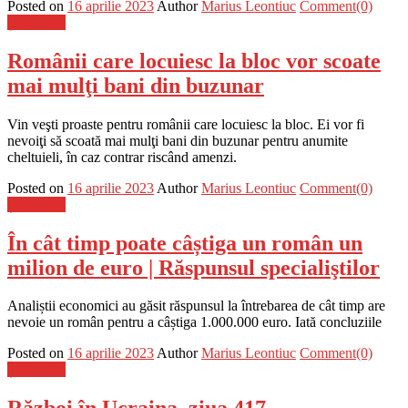
Posted on
16 aprilie 2023
Author
Marius Leontiuc
Comment(0)
Știri Flash
Românii care locuiesc la bloc vor scoate
mai mulţi bani din buzunar
Vin veşti proaste pentru românii care locuiesc la bloc. Ei vor fi
nevoiţi să scoată mai mulţi bani din buzunar pentru anumite
cheltuieli, în caz contrar riscând amenzi.
Posted on
16 aprilie 2023
Author
Marius Leontiuc
Comment(0)
Știri Flash
În cât timp poate câștiga un român un
milion de euro | Răspunsul specialiştilor
Analiștii economici au găsit răspunsul la întrebarea de cât timp are
nevoie un român pentru a câștiga 1.000.000 euro. Iată concluziile
Posted on
16 aprilie 2023
Author
Marius Leontiuc
Comment(0)
Știri Flash