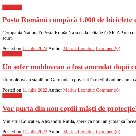
Știri Flash
Poșta Română cumpără 1.000 de biciclete el
Compania Națională Poșta Română a scos la licitație în SICAP un contrac
scurt.
Posted on
11 iulie 2022
Author
Marius Leontiuc
Comment(0)
Știri Flash
Un șofer moldovean a fost amendat după ce 
Un moldovean stabilit în Germania a povestit în mediul online cum a a
Posted on
11 iulie 2022
Author
Marius Leontiuc
Comment(0)
Știri Flash
Vor purta din nou copiii măști de protecți
Ministrul Educației, Alexandru Rafila, speră ca noul an școlar să înceapă
Posted on
11 iulie 2022
Author
Marius Leontiuc
Comment(0)