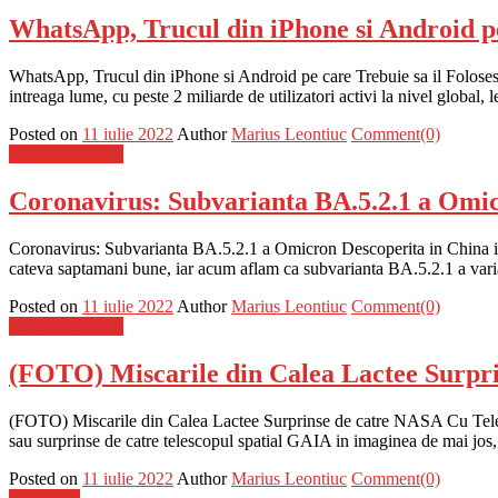
WhatsApp, Trucul din iPhone si Android pe 
WhatsApp, Trucul din iPhone si Android pe care Trebuie sa il Folose
intreaga lume, cu peste 2 miliarde de utilizatori activi la nivel global, 
Posted on
11 iulie 2022
Author
Marius Leontiuc
Comment(0)
Stiinta si tehnica
Coronavirus: Subvarianta BA.5.2.1 a Omic
Coronavirus: Subvarianta BA.5.2.1 a Omicron Descoperita in China iDe
cateva saptamani bune, iar acum aflam ca subvarianta BA.5.2.1 a vari
Posted on
11 iulie 2022
Author
Marius Leontiuc
Comment(0)
Stiinta si tehnica
(FOTO) Miscarile din Calea Lactee Surpr
(FOTO) Miscarile din Calea Lactee Surprinse de catre NASA Cu Telesc
sau surprinse de catre telescopul spatial GAIA in imaginea de mai jos
Posted on
11 iulie 2022
Author
Marius Leontiuc
Comment(0)