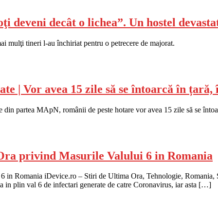
oţi deveni decât o lichea”. Un hostel devasta
mulţi tineri l-au închiriat pentru o petrecere de majorat.
te | Vor avea 15 zile să se întoarcă în țară, 
te din partea MApN, românii de peste hotare vor avea 15 zile să se întoar
 Ora privind Masurile Valului 6 in Romania
 6 in Romania iDevice.ro – Stiri de Ultima Ora, Tehnologie, Romania, St
a in plin val 6 de infectari generate de catre Coronavirus, iar asta […]