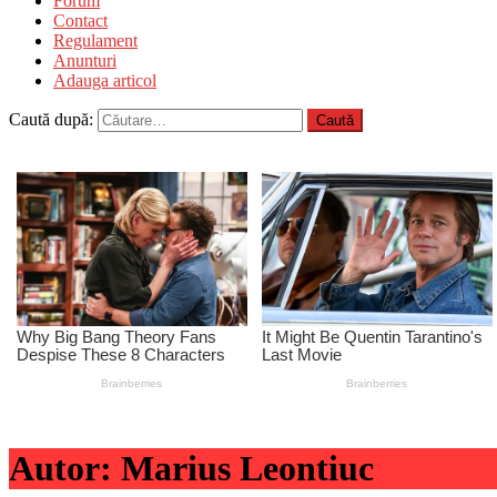
Forum
Contact
Regulament
Anunturi
Adauga articol
Caută după:
Autor:
Marius Leontiuc