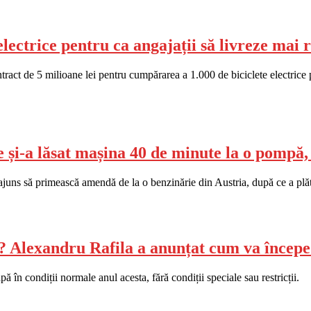
ectrice pentru ca angajații să livreze mai 
t de 5 milioane lei pentru cumpărarea a 1.000 de biciclete electrice pent
și-a lăsat mașina 40 de minute la o pompă, 
juns să primească amendă de la o benzinărie din Austria, după ce a plăt
e? Alexandru Rafila a anunțat cum va începe
 în condiții normale anul acesta, fără condiții speciale sau restricții.