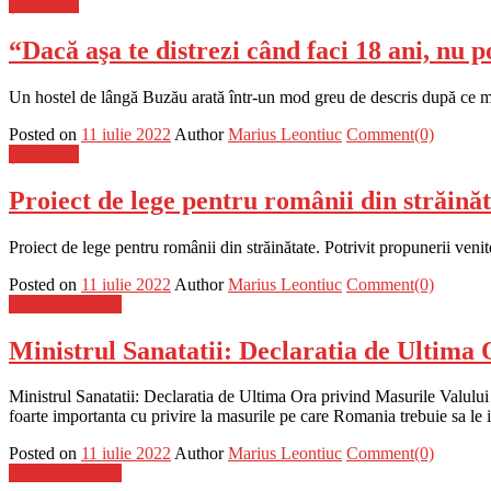
Știri Flash
“Dacă aşa te distrezi când faci 18 ani, nu p
Un hostel de lângă Buzău arată într-un mod greu de descris după ce mai 
Posted on
11 iulie 2022
Author
Marius Leontiuc
Comment(0)
Știri Flash
Proiect de lege pentru românii din străinăta
Proiect de lege pentru românii din străinătate. Potrivit propunerii veni
Posted on
11 iulie 2022
Author
Marius Leontiuc
Comment(0)
Stiinta si tehnica
Ministrul Sanatatii: Declaratia de Ultima
Ministrul Sanatatii: Declaratia de Ultima Ora privind Masurile Valului
foarte importanta cu privire la masurile pe care Romania trebuie sa le i
Posted on
11 iulie 2022
Author
Marius Leontiuc
Comment(0)
Stiinta si tehnica