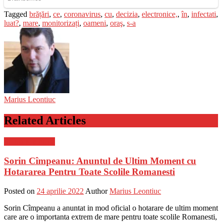
Tagged
brățări
,
ce
,
coronavirus
,
cu
,
decizia
,
electronice,
,
în
,
infectati
,
luat?
,
mare
,
monitorizați
,
oameni
,
oraş
,
s-a
Marius Leontiuc
Related Articles
Stiinta si tehnica
Sorin Cîmpeanu: Anuntul de Ultim Moment cu
Hotararea Pentru Toate Scolile Romanesti
Posted on
24 aprilie 2022
Author
Marius Leontiuc
Sorin Cîmpeanu a anuntat in mod oficial o hotarare de ultim moment
care are o importanta extrem de mare pentru toate scolile Romanesti,