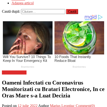
Adauga articol
Caută după:
Stiinta si tehnica
Oameni Infectati cu Coronavirus
Monitorizati cu Bratari Electronice, In ce
Oras Mare s-a Luat Decizia
Posted on
12 iulie 2022
Author
Marius Leontiuc
Comment(0)