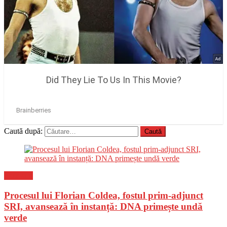
Caută după:
Flux-stiri
Procesul lui Florian Coldea, fostul prim-adjunct
SRI, avansează în instanță: DNA primește undă
verde