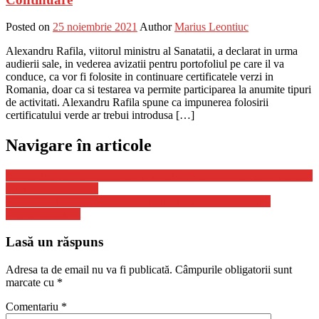
Posted on
25 noiembrie 2021
Author
Marius Leontiuc
Alexandru Rafila, viitorul ministru al Sanatatii, a declarat in urma
audierii sale, in vederea avizatii pentru portofoliul pe care il va
conduce, ca vor fi folosite in continuare certificatele verzi in
Romania, doar ca si testarea va permite participarea la anumite tipuri
de activitati. Alexandru Rafila spune ca impunerea folosirii
certificatului verde ar trebui introdusa […]
Navigare în articole
Ministrul Sanatatii: Ultima Ora, Masura pe care o Cere Romanilor in
Valul 6 al Pandemiei
Comisia Europeana Pregateste un Nou Pachet de Sanctiuni
Impotriva Rusiei
Lasă un răspuns
Adresa ta de email nu va fi publicată.
Câmpurile obligatorii sunt
marcate cu
*
Comentariu
*