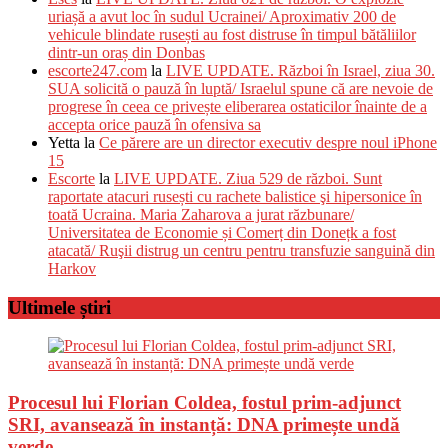
uriașă a avut loc în sudul Ucrainei/ Aproximativ 200 de
vehicule blindate rusești au fost distruse în timpul bătăliilor
dintr-un oraș din Donbas
escorte247.com
la
LIVE UPDATE. Război în Israel, ziua 30.
SUA solicită o pauză în luptă/ Israelul spune că are nevoie de
progrese în ceea ce privește eliberarea ostaticilor înainte de a
accepta orice pauză în ofensiva sa
Yetta
la
Ce părere are un director executiv despre noul iPhone
15
Escorte
la
LIVE UPDATE. Ziua 529 de război. Sunt
raportate atacuri rusești cu rachete balistice şi hipersonice în
toată Ucraina. Maria Zaharova a jurat răzbunare/
Universitatea de Economie și Comerț din Donețk a fost
atacată/ Ruşii distrug un centru pentru transfuzie sanguină din
Harkov
Ultimele știri
Procesul lui Florian Coldea, fostul prim-adjunct
SRI, avansează în instanță: DNA primește undă
verde