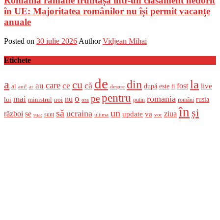
România rămâne fruntașă într-un clasament nedorit
în UE: Majoritatea românilor nu își permit vacanțe
anuale
Posted on
30 iulie 2026
Author
Vidjean Mihai
Etichete
de
a
din
la
cu
care
ce
că
au
fost
live
după
este
al
fi
ani!
ar
despre
pentru
o
pe
romania
mai
nu
ministrul
rusia
lui
noi
români
putin
ora
în
și
un
să
ucraina
război
se
update
ziua
va
sunt
sua:
ultima
vor