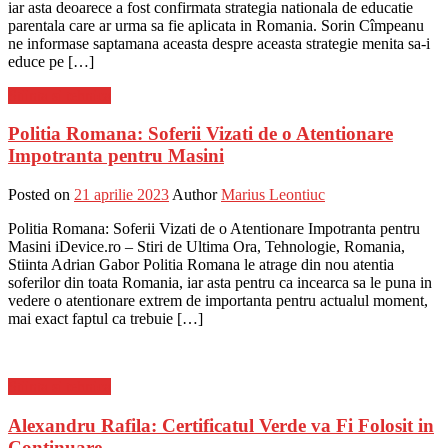
iar asta deoarece a fost confirmata strategia nationala de educatie
parentala care ar urma sa fie aplicata in Romania. Sorin Cîmpeanu
ne informase saptamana aceasta despre aceasta strategie menita sa-i
educe pe […]
Stiinta si tehnica
Politia Romana: Soferii Vizati de o Atentionare
Impotranta pentru Masini
Posted on
21 aprilie 2023
Author
Marius Leontiuc
Politia Romana: Soferii Vizati de o Atentionare Impotranta pentru
Masini iDevice.ro – Stiri de Ultima Ora, Tehnologie, Romania,
Stiinta Adrian Gabor Politia Romana le atrage din nou atentia
soferilor din toata Romania, iar asta pentru ca incearca sa le puna in
vedere o atentionare extrem de importanta pentru actualul moment,
mai exact faptul ca trebuie […]
Stiinta si tehnica
Alexandru Rafila: Certificatul Verde va Fi Folosit in
Continuare