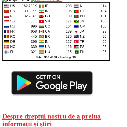
US
162.783K
IE
208
NL
114
CN
139.305K
IR
196
PT
104
PL
32.204K
GB
180
BD
101
SG
1.803K
VN
171
JM
100
RU
896
CO
164
GM
100
FR
658
CA
139
JP
98
RO
445
BR
130
NZ
96
DE
396
IN
127
TR
95
NO
339
UA
116
PS
95
FI
321
HU
115
PK
95
Total: 350.489K
-
Tracking ON
Despre dreptul nostru de a prelua
informații şi ştiri