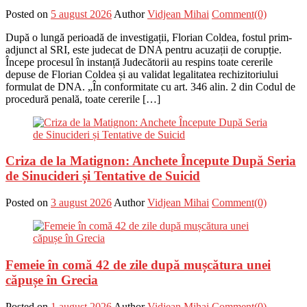
Posted on
5 august 2026
Author
Vidjean Mihai
Comment(0)
După o lungă perioadă de investigații, Florian Coldea, fostul prim-
adjunct al SRI, este judecat de DNA pentru acuzații de corupție.
Începe procesul în instanță Judecătorii au respins toate cererile
depuse de Florian Coldea și au validat legalitatea rechizitoriului
formulat de DNA. „În conformitate cu art. 346 alin. 2 din Codul de
procedură penală, toate cererile […]
Criza de la Matignon: Anchete Începute După Seria
de Sinucideri și Tentative de Suicid
Posted on
3 august 2026
Author
Vidjean Mihai
Comment(0)
Femeie în comă 42 de zile după mușcătura unei
căpușe în Grecia
Posted on
1 august 2026
Author
Vidjean Mihai
Comment(0)