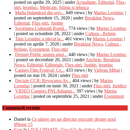
posted on aprilie 29, 2025
|
under
Actualitate
,
Editorial
,
Flux-
stiri
,
leontiuc
,
Medicale
,
Stiinta si tehnica
Mafia finlandeză din serv...
849 views
|
by
Marius Leontiuc
|
posted on septembrie 15, 2020
|
under
Breaking News
,
Editorial
,
Flux-stiri
,
Justitie
Societatea Culturală Româ...
774 views
|
by
Marius Leontiuc
|
posted on octombrie 28, 2022
|
under
Cultura - Religie
Tinu Leontiuc a plecat la...
461 views
|
by
Marius Leontiuc
|
posted on aprilie 7, 2020
|
under
Breaking News
,
Cultura -
Religie
,
Eveniment
,
Flux-stiri
Denunț Public asupra unui...
440 views
|
by
Marius Leontiuc
|
posted on decembrie 20, 2021
|
under
Anchete
,
Breaking
News
,
Editorial
,
Editoriale
,
Flux-stiri
,
Justitie
,
leontiuc
Cannes Film Festival: Ce...
433 views
|
by
Vidjean Mihai
|
posted on mai 19, 2024
|
under
Flux-stiri
Decizie CCR: Revocarea Av...
404 views
|
by
Marius
Leontiuc
|
posted on iunie 30, 2021
|
under
Flux-stiri
,
Juridice
VIDEO Congres PNL/Iohanni...
397 views
|
by
Marius
Leontiuc
|
posted on septembrie 25, 2021
|
under
Eveniment
Comentarii recente
Daniel
la
Ce părere are un director executiv despre noul
iPhone 15
Eses
la
LIVE UPDATE. Ziua 621 de război. O explozie