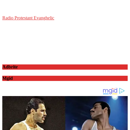
Radio Protestant Evanghelic
Adbrite
Mgid