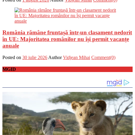
România rămâne fruntașă într-un clasament nedorit
în UE: Majoritatea românilor nu își permit vacanțe
anuale
Posted on
30 iulie 2026
Author
Vidjean Mihai
Comment(0)
MGID