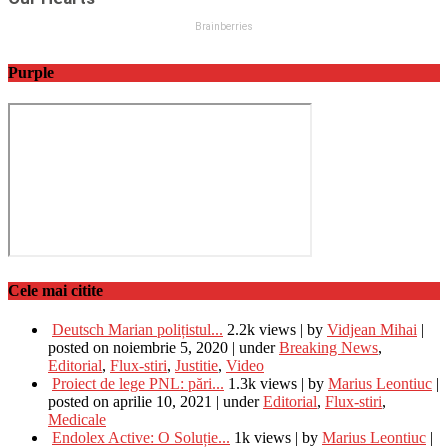
Purple
Cele mai citite
Deutsch Marian polițistul...
2.2k views
|
by
Vidjean Mihai
|
posted on noiembrie 5, 2020
|
under
Breaking News
,
Editorial
,
Flux-stiri
,
Justitie
,
Video
Proiect de lege PNL: pări...
1.3k views
|
by
Marius Leontiuc
|
posted on aprilie 10, 2021
|
under
Editorial
,
Flux-stiri
,
Medicale
Endolex Active: O Soluție...
1k views
|
by
Marius Leontiuc
|