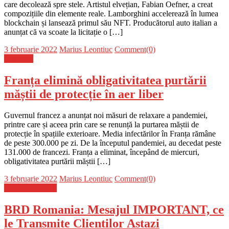
care decolează spre stele. Artistul elvețian, Fabian Oefner, a creat
compozițiile din elemente reale. Lamborghini accelerează în lumea
blockchain și lansează primul său NFT. Producătorul auto italian a
anunțat că va scoate la licitație o […]
Posted
Author
3 februarie 2022
Marius Leontiuc
Comment(0)
on
Flux-stiri
Franța elimină obligativitatea purtării
măștii de protecție în aer liber
Guvernul francez a anunțat noi măsuri de relaxare a pandemiei,
printre care și aceea prin care se renunță la purtarea măștii de
protecție în spațiile exterioare. Media infectărilor în Franța rămâne
de peste 300.000 pe zi. De la începutul pandemiei, au decedat peste
131.000 de francezi. Franța a eliminat, începând de miercuri,
obligativitatea purtării măștii […]
Posted
Author
3 februarie 2022
Marius Leontiuc
Comment(0)
on
Stiinta si tehnica
BRD Romania: Mesajul IMPORTANT, ce
le Transmite Clientilor Astazi