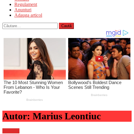
Regulament
Anunturi
Adauga articol
Caută
după:
Autor:
Marius Leontiuc
Flux-stiri