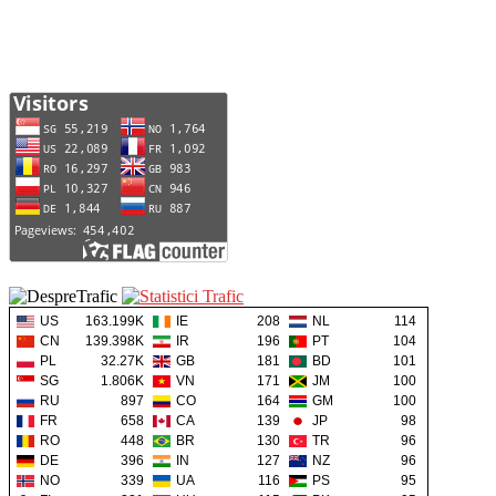
US
163.199K
IE
208
NL
114
CN
139.398K
IR
196
PT
104
PL
32.27K
GB
181
BD
101
SG
1.806K
VN
171
JM
100
RU
897
CO
164
GM
100
FR
658
CA
139
JP
98
RO
448
BR
130
TR
96
DE
396
IN
127
NZ
96
NO
339
UA
116
PS
95