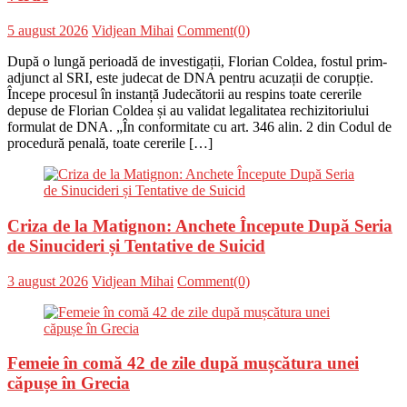
Posted
Author
5 august 2026
Vidjean Mihai
Comment(0)
on
După o lungă perioadă de investigații, Florian Coldea, fostul prim-
adjunct al SRI, este judecat de DNA pentru acuzații de corupție.
Începe procesul în instanță Judecătorii au respins toate cererile
depuse de Florian Coldea și au validat legalitatea rechizitoriului
formulat de DNA. „În conformitate cu art. 346 alin. 2 din Codul de
procedură penală, toate cererile […]
Criza de la Matignon: Anchete Începute După Seria
de Sinucideri și Tentative de Suicid
Posted
Author
3 august 2026
Vidjean Mihai
Comment(0)
on
Femeie în comă 42 de zile după mușcătura unei
căpușe în Grecia