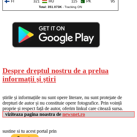
FI
321
HU
115
PK
95
Total: 351.073K
-
Tracking ON
Despre dreptul nostru de a prelua
informații şi ştiri
știrile și informațiile nu sunt opere literare, nu sunt protejate de
drepturi de autor și nu constituie opere fotografice. Prin voință
proprie și respect față de autor, oferim linkul care citează sursa.
viziteaza pagina noastra de
newsnet.ro
sustine si tu acest portal prin