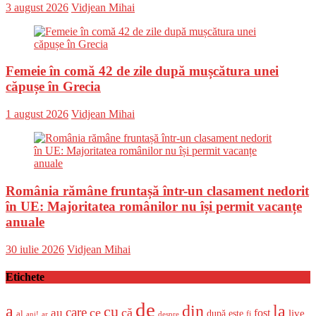
Posted
Author
3 august 2026
Vidjean Mihai
on
Femeie în comă 42 de zile după mușcătura unei
căpușe în Grecia
Posted
Author
1 august 2026
Vidjean Mihai
on
România rămâne fruntașă într-un clasament nedorit
în UE: Majoritatea românilor nu își permit vacanțe
anuale
Posted
Author
30 iulie 2026
Vidjean Mihai
on
Etichete
de
a
din
la
cu
care
ce
că
au
fost
live
după
este
al
fi
ani!
ar
despre