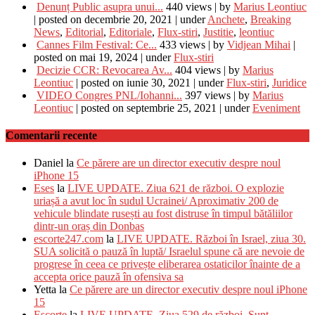
Denunț Public asupra unui...
440 views
|
by
Marius Leontiuc
|
posted on decembrie 20, 2021
|
under
Anchete
,
Breaking
News
,
Editorial
,
Editoriale
,
Flux-stiri
,
Justitie
,
leontiuc
Cannes Film Festival: Ce...
433 views
|
by
Vidjean Mihai
|
posted on mai 19, 2024
|
under
Flux-stiri
Decizie CCR: Revocarea Av...
404 views
|
by
Marius
Leontiuc
|
posted on iunie 30, 2021
|
under
Flux-stiri
,
Juridice
VIDEO Congres PNL/Iohanni...
397 views
|
by
Marius
Leontiuc
|
posted on septembrie 25, 2021
|
under
Eveniment
Comentarii recente
Daniel
la
Ce părere are un director executiv despre noul
iPhone 15
Eses
la
LIVE UPDATE. Ziua 621 de război. O explozie
uriașă a avut loc în sudul Ucrainei/ Aproximativ 200 de
vehicule blindate rusești au fost distruse în timpul bătăliilor
dintr-un oraș din Donbas
escorte247.com
la
LIVE UPDATE. Război în Israel, ziua 30.
SUA solicită o pauză în luptă/ Israelul spune că are nevoie de
progrese în ceea ce privește eliberarea ostaticilor înainte de a
accepta orice pauză în ofensiva sa
Yetta
la
Ce părere are un director executiv despre noul iPhone
15
Escorte
la
LIVE UPDATE. Ziua 529 de război. Sunt