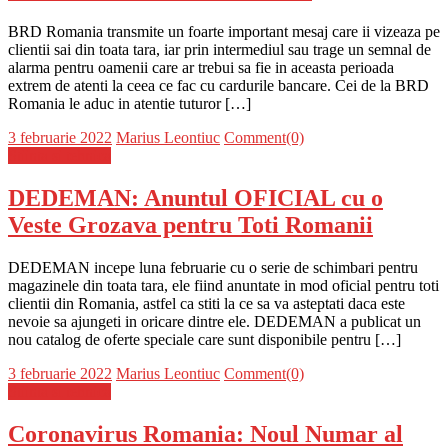
BRD Romania transmite un foarte important mesaj care ii vizeaza pe
clientii sai din toata tara, iar prin intermediul sau trage un semnal de
alarma pentru oamenii care ar trebui sa fie in aceasta perioada
extrem de atenti la ceea ce fac cu cardurile bancare. Cei de la BRD
Romania le aduc in atentie tuturor […]
Posted
Author
3 februarie 2022
Marius Leontiuc
Comment(0)
on
Stiinta si tehnica
DEDEMAN: Anuntul OFICIAL cu o
Veste Grozava pentru Toti Romanii
DEDEMAN incepe luna februarie cu o serie de schimbari pentru
magazinele din toata tara, ele fiind anuntate in mod oficial pentru toti
clientii din Romania, astfel ca stiti la ce sa va asteptati daca este
nevoie sa ajungeti in oricare dintre ele. DEDEMAN a publicat un
nou catalog de oferte speciale care sunt disponibile pentru […]
Posted
Author
3 februarie 2022
Marius Leontiuc
Comment(0)
on
Stiinta si tehnica
Coronavirus Romania: Noul Numar al