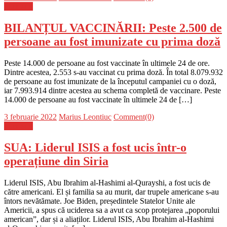
on
Flux-stiri
BILANȚUL VACCINĂRII: Peste 2.500 de
persoane au fost imunizate cu prima doză
Peste 14.000 de persoane au fost vaccinate în ultimele 24 de ore.
Dintre acestea, 2.553 s-au vaccinat cu prima doză. În total 8.079.932
de persoane au fost imunizate de la începutul campaniei cu o doză,
iar 7.993.914 dintre acestea au schema completă de vaccinare. Peste
14.000 de persoane au fost vaccinate în ultimele 24 de […]
Posted
Author
3 februarie 2022
Marius Leontiuc
Comment(0)
on
Flux-stiri
SUA: Liderul ISIS a fost ucis într-o
operațiune din Siria
Liderul ISIS, Abu Ibrahim al-Hashimi al-Qurayshi, a fost ucis de
către americani. El și familia sa au murit, dar trupele americane s-au
întors nevătămate. Joe Biden, președintele Statelor Unite ale
Americii, a spus că uciderea sa a avut ca scop protejarea „poporului
american”, dar și a aliaților. Liderul ISIS, Abu Ibrahim al-Hashimi