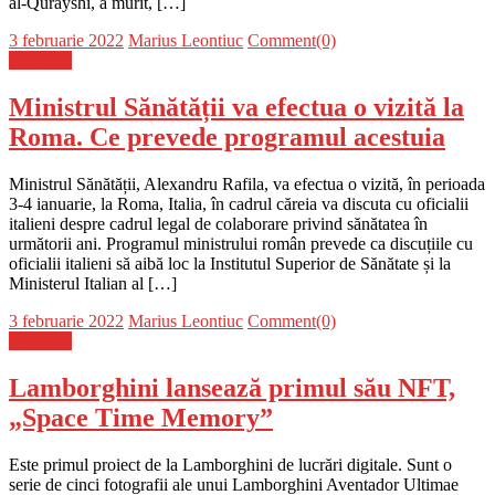
al-Qurayshi, a murit, […]
Posted
Author
3 februarie 2022
Marius Leontiuc
Comment(0)
on
Flux-stiri
Ministrul Sănătății va efectua o vizită la
Roma. Ce prevede programul acestuia
Ministrul Sănătății, Alexandru Rafila, va efectua o vizită, în perioada
3-4 ianuarie, la Roma, Italia, în cadrul căreia va discuta cu oficialii
italieni despre cadrul legal de colaborare privind sănătatea în
următorii ani. Programul ministrului român prevede ca discuțiile cu
oficialii italieni să aibă loc la Institutul Superior de Sănătate și la
Ministerul Italian al […]
Posted
Author
3 februarie 2022
Marius Leontiuc
Comment(0)
on
Flux-stiri
Lamborghini lansează primul său NFT,
„Space Time Memory”
Este primul proiect de la Lamborghini de lucrări digitale. Sunt o
serie de cinci fotografii ale unui Lamborghini Aventador Ultimae