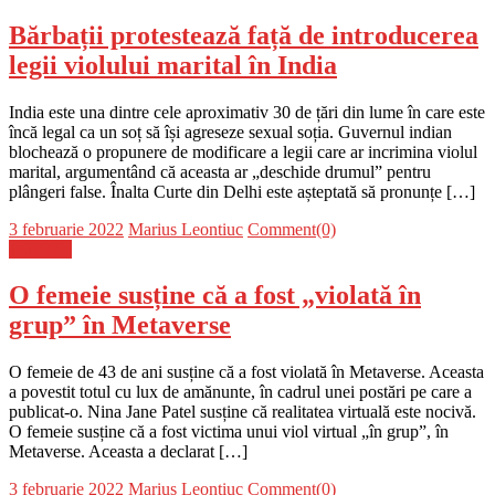
Bărbații protestează față de introducerea
legii violului marital în India
India este una dintre cele aproximativ 30 de țări din lume în care este
încă legal ca un soț să își agreseze sexual soția. Guvernul indian
blochează o propunere de modificare a legii care ar incrimina violul
marital, argumentând că aceasta ar „deschide drumul” pentru
plângeri false. Înalta Curte din Delhi este așteptată să pronunțe […]
Posted
Author
3 februarie 2022
Marius Leontiuc
Comment(0)
on
Flux-stiri
O femeie susține că a fost „violată în
grup” în Metaverse
O femeie de 43 de ani susține că a fost violată în Metaverse. Aceasta
a povestit totul cu lux de amănunte, în cadrul unei postări pe care a
publicat-o. Nina Jane Patel susține că realitatea virtuală este nocivă.
O femeie susține că a fost victima unui viol virtual „în grup”, în
Metaverse. Aceasta a declarat […]
Posted
Author
3 februarie 2022
Marius Leontiuc
Comment(0)