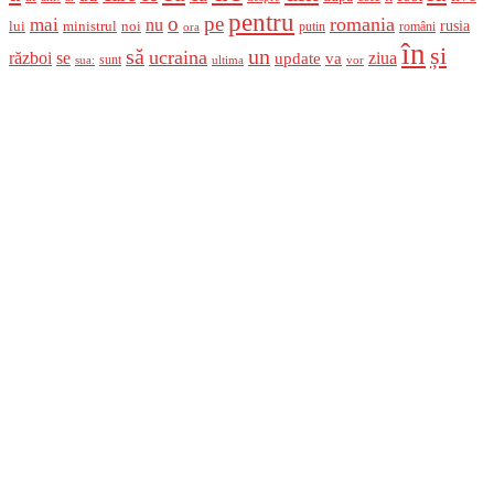
pentru
o
pe
romania
mai
nu
ministrul
rusia
lui
noi
români
putin
ora
în
și
un
să
ucraina
război
se
update
ziua
va
sunt
sua:
ultima
vor