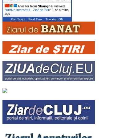
A visitor from
Shanghai
viewed
"
Arhive internetul - Ziar de Stiri
"
1 hr 4 mins
ago
Get Script
Real Time
Tracking ON