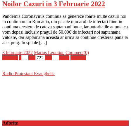
Noilor Cazuri in 3 Februarie 2022
Pandemia Coronavirus continua sa genereze foarte multe cazuri noi
in continuare in Romania, din pacate numarul de infectari fiind in
continua crestere de cateva saptamani bune, iar autoritatile anunta ca
vom depasi inclusiv pragul de 50.000 de infectari noi saptamana
viitoare, dar saptamana aceasta ar urma sa continue cresterea pana la
acel prag. In spitale […]
Posted
Author
3 februarie 2022
Marius Leontiuc
Comment(0)
on
Paginație
Anterior
1
…
721
722
723
…
1.181
Următor
articole
Radio Protestant Evanghelic
Adbrite