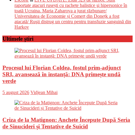
raportate atacuri rusești cu rachete balistice şi hipersonice în
toată Ucraina. Maria Zaharova a jurat răzbunare/
Universitatea de Economie și Comerț din Donețk a fost
atacată/ Ruşii distrug un centru pentru transfuzie sanguină din
Harkov
Ultimele știri
Procesul lui Florian Coldea, fostul prim-adjunct
SRI, avansează în instanță: DNA primește undă
verde
Posted
Author
5 august 2026
Vidjean Mihai
on
Criza de la Matignon: Anchete Începute După Seria
de Sinucideri și Tentative de Suicid