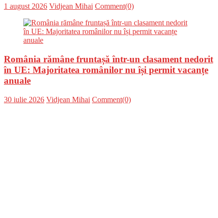
Posted
Author
1 august 2026
Vidjean Mihai
Comment(0)
on
România rămâne fruntașă într-un clasament nedorit
în UE: Majoritatea românilor nu își permit vacanțe
anuale
Posted
Author
30 iulie 2026
Vidjean Mihai
Comment(0)
on