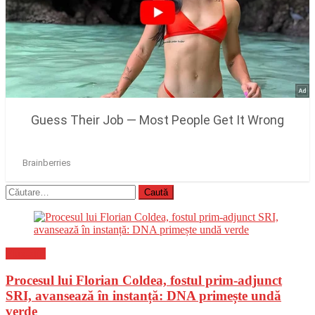
Caută
după:
Flux-stiri
Procesul lui Florian Coldea, fostul prim-adjunct
SRI, avansează în instanță: DNA primește undă
verde