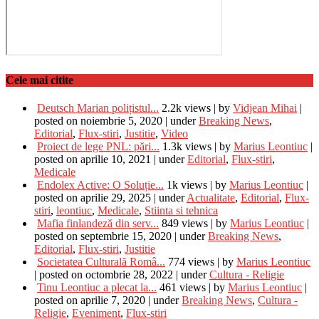
Cele mai citite
Deutsch Marian polițistul...
2.2k views
|
by
Vidjean Mihai
|
posted on noiembrie 5, 2020
|
under
Breaking News
,
Editorial
,
Flux-stiri
,
Justitie
,
Video
Proiect de lege PNL: pări...
1.3k views
|
by
Marius Leontiuc
|
posted on aprilie 10, 2021
|
under
Editorial
,
Flux-stiri
,
Medicale
Endolex Active: O Soluție...
1k views
|
by
Marius Leontiuc
|
posted on aprilie 29, 2025
|
under
Actualitate
,
Editorial
,
Flux-
stiri
,
leontiuc
,
Medicale
,
Stiinta si tehnica
Mafia finlandeză din serv...
849 views
|
by
Marius Leontiuc
|
posted on septembrie 15, 2020
|
under
Breaking News
,
Editorial
,
Flux-stiri
,
Justitie
Societatea Culturală Româ...
774 views
|
by
Marius Leontiuc
|
posted on octombrie 28, 2022
|
under
Cultura - Religie
Tinu Leontiuc a plecat la...
461 views
|
by
Marius Leontiuc
|
posted on aprilie 7, 2020
|
under
Breaking News
,
Cultura -
Religie
,
Eveniment
,
Flux-stiri