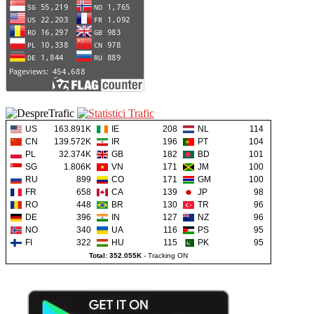
US
163.891K
IE
208
NL
114
CN
139.572K
IR
196
PT
104
PL
32.374K
GB
182
BD
101
SG
1.806K
VN
171
JM
100
RU
899
CO
171
GM
100
FR
658
CA
139
JP
98
RO
448
BR
130
TR
96
DE
396
IN
127
NZ
96
NO
340
UA
116
PS
95
FI
322
HU
115
PK
95
Total: 352.055K
-
Tracking ON