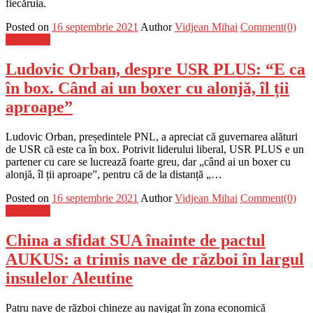
fiecăruia.
Posted on
16 septembrie 2021
Author
Vidjean Mihai
Comment(0)
Știri Flash
Ludovic Orban, despre USR PLUS: “E ca
în box. Când ai un boxer cu alonjă, îl ții
aproape”
Ludovic Orban, președintele PNL, a apreciat că guvernarea alături
de USR că este ca în box. Potrivit liderului liberal, USR PLUS e un
partener cu care se lucrează foarte greu, dar „când ai un boxer cu
alonjă, îl ții aproape”, pentru că de la distanță „…
Posted on
16 septembrie 2021
Author
Vidjean Mihai
Comment(0)
Știri Flash
China a sfidat SUA înainte de pactul
AUKUS: a trimis nave de război în largul
insulelor Aleutine
Patru nave de război chineze au navigat în zona economică