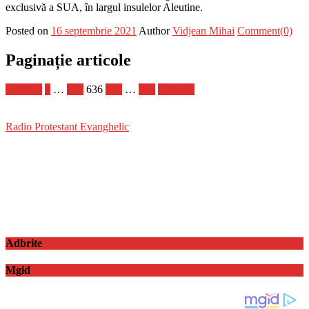
exclusivă a SUA, în largul insulelor Aleutine.
Posted on
16 septembrie 2021
Author
Vidjean Mihai
Comment(0)
Paginație articole
Anterior
1
…
635
636
637
…
728
Următor
Radio Protestant Evanghelic
Adbrite
Mgid