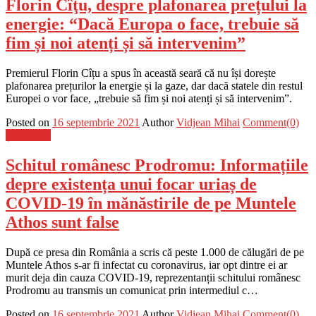
Florin Cîţu, despre plafonarea prețului la
energie: “Dacă Europa o face, trebuie să
fim și noi atenți și să intervenim”
Premierul Florin Cîțu a spus în această seară că nu își dorește
plafonarea prețurilor la energie și la gaze, dar dacă statele din restul
Europei o vor face, „trebuie să fim și noi atenți și să intervenim”.
Posted on
16 septembrie 2021
Author
Vidjean Mihai
Comment(0)
Știri Flash
Schitul românesc Prodromu: Informațiile
depre existența unui focar uriaș de
COVID-19 în mănăstirile de pe Muntele
Athos sunt false
După ce presa din România a scris că peste 1.000 de călugări de pe
Muntele Athos s-ar fi infectat cu coronavirus, iar opt dintre ei ar
murit deja din cauza COVID-19, reprezentanții schitului românesc
Prodromu au transmis un comunicat prin intermediul c…
Posted on
16 septembrie 2021
Author
Vidjean Mihai
Comment(0)