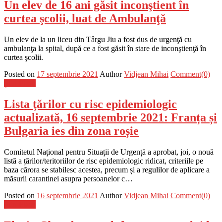
Un elev de 16 ani găsit inconştient în
curtea şcolii, luat de Ambulanţă
Un elev de la un liceu din Târgu Jiu a fost dus de urgenţă cu
ambulanţa la spital, după ce a fost găsit în stare de inconştienţă în
curtea şcolii.
Posted on
17 septembrie 2021
Author
Vidjean Mihai
Comment(0)
Știri Flash
Lista ţărilor cu risc epidemiologic
actualizată, 16 septembrie 2021: Franța și
Bulgaria ies din zona roșie
Comitetul Național pentru Situații de Urgență a aprobat, joi, o nouă
listă a țărilor/teritoriilor de risc epidemiologic ridicat, criteriile pe
baza cărora se stabilesc acestea, precum și a regulilor de aplicare a
măsurii carantinei asupra persoanelor c…
Posted on
16 septembrie 2021
Author
Vidjean Mihai
Comment(0)
Știri Flash