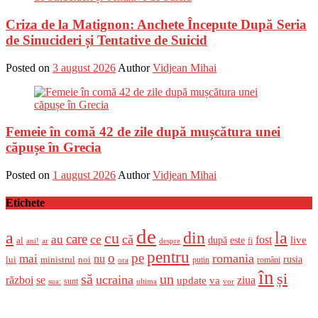
Criza de la Matignon: Anchete Începute După Seria
de Sinucideri și Tentative de Suicid
Posted on
3 august 2026
Author
Vidjean Mihai
Femeie în comă 42 de zile după mușcătura unei
căpușe în Grecia
Posted on
1 august 2026
Author
Vidjean Mihai
Etichete
de
a
din
la
cu
care
ce
că
au
fost
live
după
este
al
fi
ani!
ar
despre
pentru
o
pe
romania
mai
nu
ministrul
rusia
lui
noi
români
putin
ora
în
și
un
să
ucraina
război
se
update
ziua
va
sunt
sua:
ultima
vor