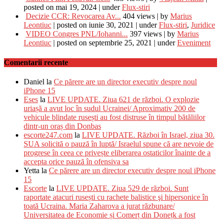
posted on mai 19, 2024
|
under
Flux-stiri
Decizie CCR: Revocarea Av...
404 views
|
by
Marius
Leontiuc
|
posted on iunie 30, 2021
|
under
Flux-stiri
,
Juridice
VIDEO Congres PNL/Iohanni...
397 views
|
by
Marius
Leontiuc
|
posted on septembrie 25, 2021
|
under
Eveniment
Comentarii recente
Daniel
la
Ce părere are un director executiv despre noul
iPhone 15
Eses
la
LIVE UPDATE. Ziua 621 de război. O explozie
uriașă a avut loc în sudul Ucrainei/ Aproximativ 200 de
vehicule blindate rusești au fost distruse în timpul bătăliilor
dintr-un oraș din Donbas
escorte247.com
la
LIVE UPDATE. Război în Israel, ziua 30.
SUA solicită o pauză în luptă/ Israelul spune că are nevoie de
progrese în ceea ce privește eliberarea ostaticilor înainte de a
accepta orice pauză în ofensiva sa
Yetta
la
Ce părere are un director executiv despre noul iPhone
15
Escorte
la
LIVE UPDATE. Ziua 529 de război. Sunt
raportate atacuri rusești cu rachete balistice şi hipersonice în
toată Ucraina. Maria Zaharova a jurat răzbunare/
Universitatea de Economie și Comerț din Donețk a fost