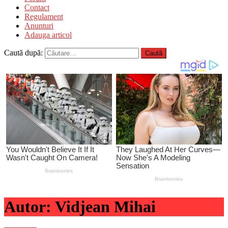
Contact
Regulament
Anunturi
Adauga articol
Caută după:
Autor:
Vidjean Mihai