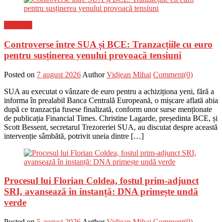
Flux-stiri
Controverse între SUA și BCE: Tranzacțiile cu euro
pentru susținerea yenului provoacă tensiuni
Posted on
7 august 2026
Author
Vidjean Mihai
Comment(0)
SUA au executat o vânzare de euro pentru a achiziționa yeni, fără a
informa în prealabil Banca Centrală Europeană, o mișcare aflată abia
după ce tranzacția fusese finalizată, conform unor surse menționate
de publicația Financial Times. Christine Lagarde, președinta BCE, și
Scott Bessent, secretarul Trezoreriei SUA, au discutat despre această
intervenție sâmbătă, potrivit uneia dintre […]
Procesul lui Florian Coldea, fostul prim-adjunct
SRI, avansează în instanță: DNA primește undă
verde
Posted on
5 august 2026
Author
Vidjean Mihai
Comment(0)