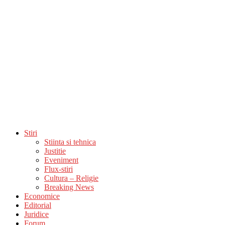
Stiri
Stiinta si tehnica
Justitie
Eveniment
Flux-stiri
Cultura – Religie
Breaking News
Economice
Editorial
Juridice
Forum