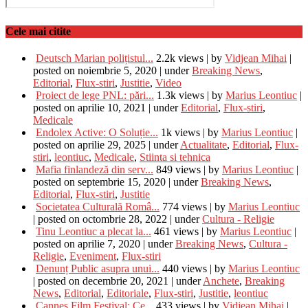
Cele mai citite
Deutsch Marian polițistul...
2.2k views
|
by
Vidjean Mihai
|
posted on noiembrie 5, 2020
|
under
Breaking News
,
Editorial
,
Flux-stiri
,
Justitie
,
Video
Proiect de lege PNL: pări...
1.3k views
|
by
Marius Leontiuc
|
posted on aprilie 10, 2021
|
under
Editorial
,
Flux-stiri
,
Medicale
Endolex Active: O Soluție...
1k views
|
by
Marius Leontiuc
|
posted on aprilie 29, 2025
|
under
Actualitate
,
Editorial
,
Flux-
stiri
,
leontiuc
,
Medicale
,
Stiinta si tehnica
Mafia finlandeză din serv...
849 views
|
by
Marius Leontiuc
|
posted on septembrie 15, 2020
|
under
Breaking News
,
Editorial
,
Flux-stiri
,
Justitie
Societatea Culturală Româ...
774 views
|
by
Marius Leontiuc
|
posted on octombrie 28, 2022
|
under
Cultura - Religie
Tinu Leontiuc a plecat la...
461 views
|
by
Marius Leontiuc
|
posted on aprilie 7, 2020
|
under
Breaking News
,
Cultura -
Religie
,
Eveniment
,
Flux-stiri
Denunț Public asupra unui...
440 views
|
by
Marius Leontiuc
|
posted on decembrie 20, 2021
|
under
Anchete
,
Breaking
News
,
Editorial
,
Editoriale
,
Flux-stiri
,
Justitie
,
leontiuc
Cannes Film Festival: Ce...
433 views
|
by
Vidjean Mihai
|