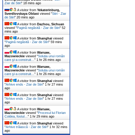
Ziar de Stiri
"
18 mins ago
A visitor from
Yekaterinburg,
Sverdlovskaya Oblast
viewed "
Stiri - Ziar
de Stiri
"
20 mins ago
A visitor from
Dazhou, Sichuan
viewed "
Pagină negăsită - Ziar de Stiri
"
52
mins ago
A visitor from
Shanghai
viewed
"
Pagină negăsită - Ziar de Stiri
"
59 mins
ago
A visitor from
Warsaw,
Mazowieckie
viewed "
Soluția unui român
care şi-a construit…
"
1 hr 26 mins ago
A visitor from
Warsaw,
Mazowieckie
viewed "
Soluția unui român
care şi-a construit…
"
1 hr 26 mins ago
A visitor from
Shanghai
viewed
"
Arhive ends - Ziar de Stiri
"
1 hr 27 mins
ago
A visitor from
Shanghai
viewed
"
Arhive ends - Ziar de Stiri
"
1 hr 27 mins
ago
A visitor from
Warsaw,
Mazowieckie
viewed "
Procesul lui Florian
Coldea, fostul…
"
1 hr 29 mins ago
A visitor from
Shanghai
viewed
"
Arhive trăiască - Ziar de Stiri
"
1 hr 32 mins
ago